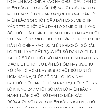
LÔ MIỀN BẮC CHÍNH XÁC ÊM
,
CHỐT CẦU DÀN LÔ
MIỀN BẮC SIÊU CHUẨN ĐẸP
,
CHỐT CẦU DÀN LÔ
MIỀN BẮC SIÊU CHUẨN GAN
,
CHỐT CẦU DÀN LÔ
MIỀN BẮC SOI
,
CHỐT CẦU DÀN LÔ XSMB CHÍNH
XÁC 7777
,
CHỐT CẦU DÀN LÔ XSMB CHÍNH XÁC
88
,
CHỐT CẦU DÀN LÔ XSMB CHÍNH XÁC ÂY
,
CHỐT
SỐ DÀN LÔ 24 GIỜ
,
CHỐT SỐ DÀN LÔ 36
,
CHỐT SỐ
DÀN LÔ CHÍNH XÁC 100 MIỄN PHÍ
,
CHỐT SỐ DÀN
LÔ CHÍNH XÁC BẤT BẠI
,
CHỐT SỐ DÀN LÔ CHÍNH
XÁC E2 80 8C
,
CHỐT SỐ DÀN LÔ CHÍNH XÁC GAN
ĐẶC BIỆT
,
CHỐT SỐ DÀN LÔ HÔM NAY 3S
,
CHỐT
SỐ DÀN LÔ HÔM NAY 9999
,
CHỐT SỐ DÀN LÔ
HÔM NAY K+
,
CHỐT SỐ DÀN LÔ HÔM NAY
LAI
,
CHỐT SỐ DÀN LÔ HÔM NAY YY
,
CHỐT SỐ DÀN
LÔ KHUNG 247
,
CHỐT SỐ DÀN LÔ MIỀN BẮC 7
HÀNG TUẦN
,
CHỐT SỐ DÀN LÔ MIỀN BẮC
999
,
CHỐT SỐ DÀN LÔ MIỀN BẮC ARCHIVE
,
CHỐT