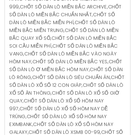
999
,
CHỐT SỐ DÀN LÔ MIỀN BẮC ARCHIVE
,
CHỐT
SỐ DÀN LÔ MIỀN BẮC CHUẨN NHẤT
,
CHỐT SỐ
DÀN LÔ MIỀN BẮC MIỄN PHÍ
,
CHỐT SỐ DÀN LÔ
MIỀN BẮC MIỀN TRUNG
,
CHỐT SỐ DÀN LÔ MIỀN
BẮC QUAY XỔ SỐ
,
CHỐT SỐ DÀN LÔ MIỀN BẮC
SOI CẦU MIỄN PHÍ
,
CHỐT SỐ DÀN LÔ MIỀN BẮC
VANG
,
CHỐT SỐ DÀN LÔ MIỀN BẮC VÀO NGÀY
HÔM NAY
,
CHỐT SỐ DÀN LÔ MIỀN BẮC YES
,
CHỐT
SỐ DÀN LÔ Ơ MIỀN BẮC HÔM NAY
,
CHỐT SỐ DÀN
LÔ RÔNG
,
CHỐT SỐ DÀN LÔ SIÊU CHUẨN ÂN
,
CHỐT
SỐ DÀN LÔ XỔ SỐ 12 CON GIÁP
,
CHỐT SỐ DÀN LÔ
XỔ SỐ ĂN THÔNG
,
CHỐT SỐ DÀN LÔ XỔ SỐ GIỜ
QUAY
,
CHỐT SỐ DÀN LÔ XỔ SỐ HÔM NAY
997
,
CHỐT SỐ DÀN LÔ XỔ SỐ HÔM NAY DỄ
TRÚNG
,
CHỐT SỐ DÀN LÔ XỔ SỐ HÔM NAY
EXIMBANK
,
CHỐT SỐ DÀN LÔ XỔ SỐ HÔM NAY
GALAXY
,
CHỐT SỐ DÀN LÔ XSMB 00-99
,
CHỐT SỐ