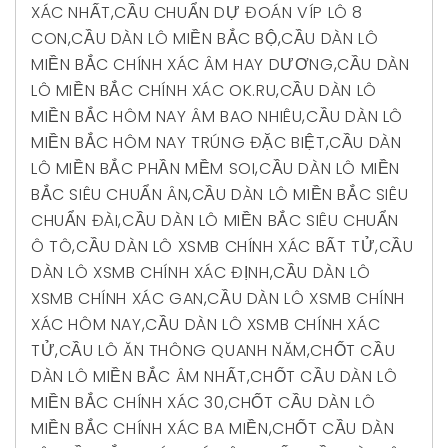
XÁC NHẤT
,
CẦU CHUẨN DỰ ĐOÁN VÍP LÔ 8
CON
,
CẦU DÀN LÔ MIỀN BẮC BỘ
,
CẦU DÀN LÔ
MIỀN BẮC CHÍNH XÁC ÂM HAY DƯƠNG
,
CẦU DÀN
LÔ MIỀN BẮC CHÍNH XÁC OK.RU
,
CẦU DÀN LÔ
MIỀN BẮC HÔM NAY ÂM BAO NHIÊU
,
CẦU DÀN LÔ
MIỀN BẮC HÔM NAY TRÚNG ĐẶC BIỆT
,
CẦU DÀN
LÔ MIỀN BẮC PHẦN MỀM SOI
,
CẦU DÀN LÔ MIỀN
BẮC SIÊU CHUẨN ÂN
,
CẦU DÀN LÔ MIỀN BẮC SIÊU
CHUẨN ĐÀI
,
CẦU DÀN LÔ MIỀN BẮC SIÊU CHUẨN
Ô TÔ
,
CẦU DÀN LÔ XSMB CHÍNH XÁC BẤT TỬ
,
CẦU
DÀN LÔ XSMB CHÍNH XÁC ĐỊNH
,
CẦU DÀN LÔ
XSMB CHÍNH XÁC GAN
,
CẦU DÀN LÔ XSMB CHÍNH
XÁC HÔM NAY
,
CẦU DÀN LÔ XSMB CHÍNH XÁC
TỬ
,
CẦU LÔ ĂN THÔNG QUANH NĂM
,
CHỐT CẦU
DÀN LÔ MIỀN BẮC ÂM NHẤT
,
CHỐT CẦU DÀN LÔ
MIỀN BẮC CHÍNH XÁC 30
,
CHỐT CẦU DÀN LÔ
MIỀN BẮC CHÍNH XÁC BA MIỀN
,
CHỐT CẦU DÀN