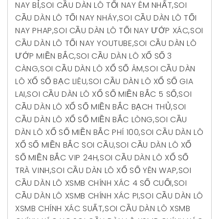
NAY BỈ
,
SOI CẦU DÀN LÔ TỐI NAY ÊM NHẤT
,
SOI
CẦU DÀN LÔ TỐI NAY NHÁY
,
SOI CẦU DÀN LÔ TỐI
NAY PHAP
,
SOI CẦU DÀN LÔ TỐI NAY ƯỚP XÁC
,
SOI
CẦU DÀN LÔ TỐI NAY YOUTUBE
,
SOI CẦU DÀN LÔ
ƯỚP MIỀN BẮC
,
SOI CẦU DÀN LÔ XỔ SỐ 3
CÀNG
,
SOI CẦU DÀN LÔ XỔ SỐ ÂM
,
SOI CẦU DÀN
LÔ XỔ SỐ BẠC LIÊU
,
SOI CẦU DÀN LÔ XỔ SỐ GIA
LAI
,
SOI CẦU DÀN LÔ XỔ SỐ MIỀN BẮC 5 SỐ
,
SOI
CẦU DÀN LÔ XỔ SỐ MIỀN BẮC BẠCH THỦ
,
SOI
CẦU DÀN LÔ XỔ SỐ MIỀN BẮC LÒNG
,
SOI CẦU
DÀN LÔ XỔ SỐ MIỀN BẮC PHÍ 100
,
SOI CẦU DÀN LÔ
XỔ SỐ MIỀN BẮC SOI CẦU
,
SOI CẦU DÀN LÔ XỔ
SỐ MIỀN BẮC VIP 24H
,
SOI CẦU DÀN LÔ XỔ SỐ
TRÀ VINH
,
SOI CẦU DÀN LÔ XỔ SỐ YÊN WAP
,
SOI
CẦU DÀN LÔ XSMB CHÍNH XÁC 4 SỐ CUỐI
,
SOI
CẦU DÀN LÔ XSMB CHÍNH XÁC PI
,
SOI CẦU DÀN LÔ
XSMB CHÍNH XÁC SUẤT
,
SOI CẦU DÀN LÔ XSMB