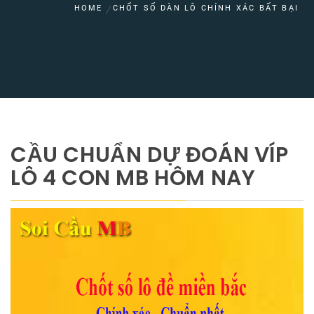
HOME
CHỐT SỐ DÀN LÔ CHÍNH XÁC BẤT BẠI
CẦU CHUẨN DỰ ĐOÁN VÍP
LÔ 4 CON MB HÔM NAY