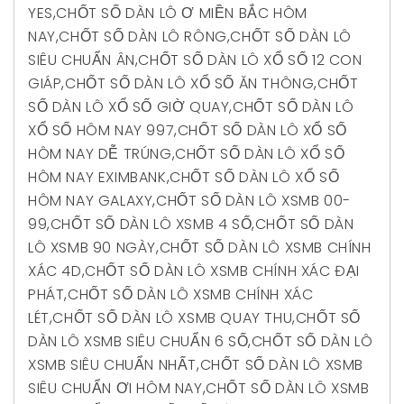
YES
,
CHỐT SỐ DÀN LÔ Ơ MIỀN BẮC HÔM
NAY
,
CHỐT SỐ DÀN LÔ RÔNG
,
CHỐT SỐ DÀN LÔ
SIÊU CHUẨN ÂN
,
CHỐT SỐ DÀN LÔ XỔ SỐ 12 CON
GIÁP
,
CHỐT SỐ DÀN LÔ XỔ SỐ ĂN THÔNG
,
CHỐT
SỐ DÀN LÔ XỔ SỐ GIỜ QUAY
,
CHỐT SỐ DÀN LÔ
XỔ SỐ HÔM NAY 997
,
CHỐT SỐ DÀN LÔ XỔ SỐ
HÔM NAY DỄ TRÚNG
,
CHỐT SỐ DÀN LÔ XỔ SỐ
HÔM NAY EXIMBANK
,
CHỐT SỐ DÀN LÔ XỔ SỐ
HÔM NAY GALAXY
,
CHỐT SỐ DÀN LÔ XSMB 00-
99
,
CHỐT SỐ DÀN LÔ XSMB 4 SỐ
,
CHỐT SỐ DÀN
LÔ XSMB 90 NGÀY
,
CHỐT SỐ DÀN LÔ XSMB CHÍNH
XÁC 4D
,
CHỐT SỐ DÀN LÔ XSMB CHÍNH XÁC ĐẠI
PHÁT
,
CHỐT SỐ DÀN LÔ XSMB CHÍNH XÁC
LÉT
,
CHỐT SỐ DÀN LÔ XSMB QUAY THU
,
CHỐT SỐ
DÀN LÔ XSMB SIÊU CHUẨN 6 SỐ
,
CHỐT SỐ DÀN LÔ
XSMB SIÊU CHUẨN NHẤT
,
CHỐT SỐ DÀN LÔ XSMB
SIÊU CHUẨN ƠI HÔM NAY
,
CHỐT SỐ DÀN LÔ XSMB