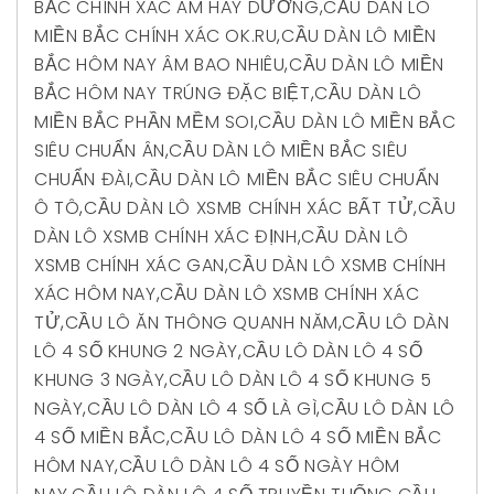
BẮC CHÍNH XÁC ÂM HAY DƯƠNG
,
CẦU DÀN LÔ
MIỀN BẮC CHÍNH XÁC OK.RU
,
CẦU DÀN LÔ MIỀN
BẮC HÔM NAY ÂM BAO NHIÊU
,
CẦU DÀN LÔ MIỀN
BẮC HÔM NAY TRÚNG ĐẶC BIỆT
,
CẦU DÀN LÔ
MIỀN BẮC PHẦN MỀM SOI
,
CẦU DÀN LÔ MIỀN BẮC
SIÊU CHUẨN ÂN
,
CẦU DÀN LÔ MIỀN BẮC SIÊU
CHUẨN ĐÀI
,
CẦU DÀN LÔ MIỀN BẮC SIÊU CHUẨN
Ô TÔ
,
CẦU DÀN LÔ XSMB CHÍNH XÁC BẤT TỬ
,
CẦU
DÀN LÔ XSMB CHÍNH XÁC ĐỊNH
,
CẦU DÀN LÔ
XSMB CHÍNH XÁC GAN
,
CẦU DÀN LÔ XSMB CHÍNH
XÁC HÔM NAY
,
CẦU DÀN LÔ XSMB CHÍNH XÁC
TỬ
,
CẦU LÔ ĂN THÔNG QUANH NĂM
,
CẦU LÔ DÀN
LÔ 4 SỐ KHUNG 2 NGÀY
,
CẦU LÔ DÀN LÔ 4 SỐ
KHUNG 3 NGÀY
,
CẦU LÔ DÀN LÔ 4 SỐ KHUNG 5
NGÀY
,
CẦU LÔ DÀN LÔ 4 SỐ LÀ GÌ
,
CẦU LÔ DÀN LÔ
4 SỐ MIỀN BẮC
,
CẦU LÔ DÀN LÔ 4 SỐ MIỀN BẮC
HÔM NAY
,
CẦU LÔ DÀN LÔ 4 SỐ NGÀY HÔM