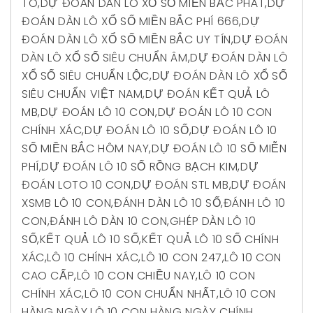
TÔ
,
DỰ ĐOÁN DÀN LÔ XỔ SỐ MIỀN BẮC PHÁT
,
DỰ
ĐOÁN DÀN LÔ XỔ SỐ MIỀN BẮC PHÍ 666
,
DỰ
ĐOÁN DÀN LÔ XỔ SỐ MIỀN BẮC UY TÍN
,
DỰ ĐOÁN
DÀN LÔ XỔ SỐ SIÊU CHUẨN ÂM
,
DỰ ĐOÁN DÀN LÔ
XỔ SỐ SIÊU CHUẨN LỘC
,
DỰ ĐOÁN DÀN LÔ XỔ SỐ
SIÊU CHUẨN VIỆT NAM
,
DỰ ĐOÁN KẾT QUẢ LÔ
MB
,
DỰ ĐOÁN LÔ 10 CON
,
DỰ ĐOÁN LÔ 10 CON
CHÍNH XÁC
,
DỰ ĐOÁN LÔ 10 SỐ
,
DỰ ĐOÁN LÔ 10
SỐ MIỀN BẮC HÔM NAY
,
DỰ ĐOÁN LÔ 10 SỐ MIỄN
PHÍ
,
DỰ ĐOÁN LÔ 10 SỐ RỒNG BẠCH KIM
,
DỰ
ĐOÁN LOTO 10 CON
,
DỰ ĐOÁN STL MB
,
DỰ ĐOÁN
XSMB LÔ 10 CON
,
ĐÁNH DÀN LÔ 10 SỐ
,
ĐÁNH LÔ 10
CON
,
ĐÁNH LÔ DÀN 10 CON
,
GHÉP DÀN LÔ 10
SỐ
,
KẾT QUẢ LÔ 10 SỐ
,
KẾT QUẢ LÔ 10 SỐ CHÍNH
XÁC
,
LÔ 10 CHÍNH XÁC
,
LÔ 10 CON 247
,
LÔ 10 CON
CAO CẤP
,
LÔ 10 CON CHIỀU NAY
,
LÔ 10 CON
CHÍNH XÁC
,
LÔ 10 CON CHUẨN NHẤT
,
LÔ 10 CON
HÀNG NGÀY
,
LÔ 10 CON HÀNG NGÀY CHÍNH