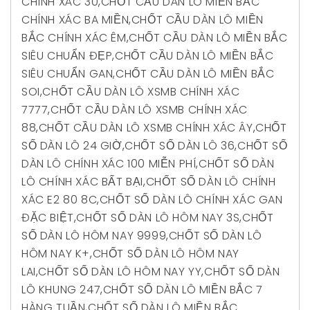
CHÍNH XÁC 30
,
CHỐT CẦU DÀN LÔ MIỀN BẮC
CHÍNH XÁC BA MIỀN
,
CHỐT CẦU DÀN LÔ MIỀN
BẮC CHÍNH XÁC ÊM
,
CHỐT CẦU DÀN LÔ MIỀN BẮC
SIÊU CHUẨN ĐẸP
,
CHỐT CẦU DÀN LÔ MIỀN BẮC
SIÊU CHUẨN GAN
,
CHỐT CẦU DÀN LÔ MIỀN BẮC
SOI
,
CHỐT CẦU DÀN LÔ XSMB CHÍNH XÁC
7777
,
CHỐT CẦU DÀN LÔ XSMB CHÍNH XÁC
88
,
CHỐT CẦU DÀN LÔ XSMB CHÍNH XÁC ÂY
,
CHỐT
SỐ DÀN LÔ 24 GIỜ
,
CHỐT SỐ DÀN LÔ 36
,
CHỐT SỐ
DÀN LÔ CHÍNH XÁC 100 MIỄN PHÍ
,
CHỐT SỐ DÀN
LÔ CHÍNH XÁC BẤT BẠI
,
CHỐT SỐ DÀN LÔ CHÍNH
XÁC E2 80 8C
,
CHỐT SỐ DÀN LÔ CHÍNH XÁC GAN
ĐẶC BIỆT
,
CHỐT SỐ DÀN LÔ HÔM NAY 3S
,
CHỐT
SỐ DÀN LÔ HÔM NAY 9999
,
CHỐT SỐ DÀN LÔ
HÔM NAY K+
,
CHỐT SỐ DÀN LÔ HÔM NAY
LAI
,
CHỐT SỐ DÀN LÔ HÔM NAY YY
,
CHỐT SỐ DÀN
LÔ KHUNG 247
,
CHỐT SỐ DÀN LÔ MIỀN BẮC 7
HÀNG TUẦN
,
CHỐT SỐ DÀN LÔ MIỀN BẮC