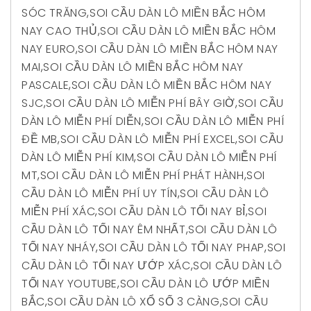
SÓC TRĂNG
,
SOI CẦU DÀN LÔ MIỀN BẮC HÔM
NAY CAO THỦ
,
SOI CẦU DÀN LÔ MIỀN BẮC HÔM
NAY EURO
,
SOI CẦU DÀN LÔ MIỀN BẮC HÔM NAY
MAI
,
SOI CẦU DÀN LÔ MIỀN BẮC HÔM NAY
PASCALE
,
SOI CẦU DÀN LÔ MIỀN BẮC HÔM NAY
SJC
,
SOI CẦU DÀN LÔ MIỄN PHÍ BÂY GIỜ
,
SOI CẦU
DÀN LÔ MIỄN PHÍ DIỄN
,
SOI CẦU DÀN LÔ MIỄN PHÍ
ĐỀ MB
,
SOI CẦU DÀN LÔ MIỄN PHÍ EXCEL
,
SOI CẦU
DÀN LÔ MIỄN PHÍ KIM
,
SOI CẦU DÀN LÔ MIỄN PHÍ
MT
,
SOI CẦU DÀN LÔ MIỄN PHÍ PHÁT HÀNH
,
SOI
CẦU DÀN LÔ MIỄN PHÍ UY TÍN
,
SOI CẦU DÀN LÔ
MIỄN PHÍ XÁC
,
SOI CẦU DÀN LÔ TỐI NAY BỈ
,
SOI
CẦU DÀN LÔ TỐI NAY ÊM NHẤT
,
SOI CẦU DÀN LÔ
TỐI NAY NHÁY
,
SOI CẦU DÀN LÔ TỐI NAY PHAP
,
SOI
CẦU DÀN LÔ TỐI NAY ƯỚP XÁC
,
SOI CẦU DÀN LÔ
TỐI NAY YOUTUBE
,
SOI CẦU DÀN LÔ ƯỚP MIỀN
BẮC
,
SOI CẦU DÀN LÔ XỔ SỐ 3 CÀNG
,
SOI CẦU