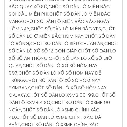
BẮC QUAY XỔ SỐ
,
CHỐT SỐ DÀN LÔ MIỀN BẮC
SOI CẦU MIỄN PHÍ
,
CHỐT SỐ DÀN LÔ MIỀN BẮC
VANG
,
CHỐT SỐ DÀN LÔ MIỀN BẮC VÀO NGÀY
HÔM NAY
,
CHỐT SỐ DÀN LÔ MIỀN BẮC YES
,
CHỐT
SỐ DÀN LÔ Ơ MIỀN BẮC HÔM NAY
,
CHỐT SỐ DÀN
LÔ RÔNG
,
CHỐT SỐ DÀN LÔ SIÊU CHUẨN ÂN
,
CHỐT
SỐ DÀN LÔ XỔ SỐ 12 CON GIÁP
,
CHỐT SỐ DÀN LÔ
XỔ SỐ ĂN THÔNG
,
CHỐT SỐ DÀN LÔ XỔ SỐ GIỜ
QUAY
,
CHỐT SỐ DÀN LÔ XỔ SỐ HÔM NAY
997
,
CHỐT SỐ DÀN LÔ XỔ SỐ HÔM NAY DỄ
TRÚNG
,
CHỐT SỐ DÀN LÔ XỔ SỐ HÔM NAY
EXIMBANK
,
CHỐT SỐ DÀN LÔ XỔ SỐ HÔM NAY
GALAXY
,
CHỐT SỐ DÀN LÔ XSMB 00-99
,
CHỐT SỐ
DÀN LÔ XSMB 4 SỐ
,
CHỐT SỐ DÀN LÔ XSMB 90
NGÀY
,
CHỐT SỐ DÀN LÔ XSMB CHÍNH XÁC
4D
,
CHỐT SỐ DÀN LÔ XSMB CHÍNH XÁC ĐẠI
PHÁT
,
CHỐT SỐ DÀN LÔ XSMB CHÍNH XÁC