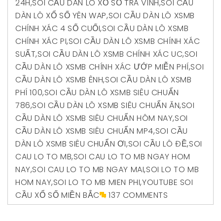
24H
,
SOI CẦU DÀN LÔ XỔ SỐ TRÀ VINH
,
SOI CẦU
DÀN LÔ XỔ SỐ YÊN WAP
,
SOI CẦU DÀN LÔ XSMB
CHÍNH XÁC 4 SỐ CUỐI
,
SOI CẦU DÀN LÔ XSMB
CHÍNH XÁC PI
,
SOI CẦU DÀN LÔ XSMB CHÍNH XÁC
SUẤT
,
SOI CẦU DÀN LÔ XSMB CHÍNH XÁC UC
,
SOI
CẦU DÀN LÔ XSMB CHÍNH XÁC ƯỚP MIỄN PHÍ
,
SOI
CẦU DÀN LÔ XSMB ÊNH
,
SOI CẦU DÀN LÔ XSMB
PHÍ 100
,
SOI CẦU DÀN LÔ XSMB SIÊU CHUẨN
786
,
SOI CẦU DÀN LÔ XSMB SIÊU CHUẨN ĂN
,
SOI
CẦU DÀN LÔ XSMB SIÊU CHUẨN HÔM NAY
,
SOI
CẦU DÀN LÔ XSMB SIÊU CHUẨN MP4
,
SOI CẦU
DÀN LÔ XSMB SIÊU CHUẨN ƠI
,
SOI CẦU LÔ ĐỀ
,
SOI
CAU LO TO MB
,
SOI CAU LO TO MB NGAY HOM
NAY
,
SOI CAU LO TO MB NGAY MAI
,
SOI LO TO MB
HOM NAY
,
SOI LO TO MB MIEN PHI
,
YOUTUBE SOI
CẦU XỔ SỐ MIỀN BẮC
137 COMMENTS