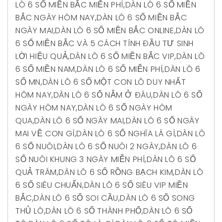
LÔ 6 SỐ MIỀN BẮC MIỄN PHÍ
,
DÀN LÔ 6 SỐ MIỀN
BẮC NGÀY HÔM NAY
,
DÀN LÔ 6 SỐ MIỀN BẮC
NGÀY MAI
,
DÀN LÔ 6 SỐ MIỀN BẮC ONLINE
,
DÀN LÔ
6 SỐ MIỀN BẮC VÀ 5 CÁCH TÍNH ĐẦU TƯ SINH
LỜI HIỆU QUẢ
,
DÀN LÔ 6 SỐ MIỀN BẮC VIP
,
DÀN LÔ
6 SỐ MIỀN NAM
,
DÀN LÔ 6 SỐ MIỄN PHÍ
,
DÀN LÔ 6
SỐ MN
,
DÀN LÔ 6 SỐ MỘT CON LÔ DUY NHẤT
HÔM NAY
,
DÀN LÔ 6 SỐ NẰM Ở ĐÂU
,
DÀN LÔ 6 SỐ
NGÀY HÔM NAY
,
DÀN LÔ 6 SỐ NGÀY HÔM
QUA
,
DÀN LÔ 6 SỐ NGÀY MAI
,
DÀN LÔ 6 SỐ NGÀY
MAI VỀ CON GÌ
,
DÀN LÔ 6 SỐ NGHĨA LÀ GÌ
,
DÀN LÔ
6 SỐ NUÔI
,
DÀN LÔ 6 SỐ NUÔI 2 NGÀY
,
DÀN LÔ 6
SỐ NUÔI KHUNG 3 NGÀY MIỄN PHÍ
,
DÀN LÔ 6 SỐ
QUẢ TRÁM
,
DÀN LÔ 6 SỐ RỒNG BẠCH KIM
,
DÀN LÔ
6 SỐ SIÊU CHUẨN
,
DÀN LÔ 6 SỐ SIÊU VIP MIỀN
BẮC
,
DÀN LÔ 6 SỐ SOI CẦU
,
DÀN LÔ 6 SỐ SONG
THỦ LÔ
,
DÀN LÔ 6 SỐ THÀNH PHỐ
,
DÀN LÔ 6 SỐ