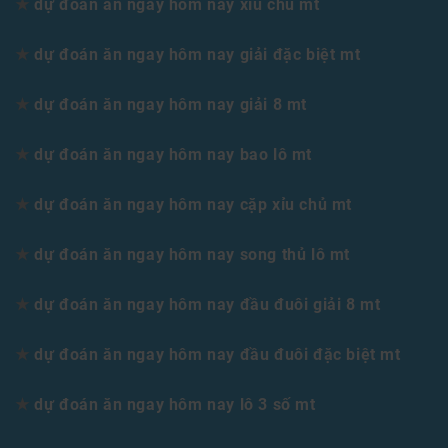
★
dự đoán ăn ngay hôm nay xỉu chủ mt
★
dự đoán ăn ngay hôm nay giải đặc biệt mt
★
dự đoán ăn ngay hôm nay giải 8 mt
★
dự đoán ăn ngay hôm nay bao lô mt
★
dự đoán ăn ngay hôm nay cặp xỉu chủ mt
★
dự đoán ăn ngay hôm nay song thủ lô mt
★
dự đoán ăn ngay hôm nay đầu đuôi giải 8 mt
★
dự đoán ăn ngay hôm nay đầu đuôi đặc biệt mt
★
dự đoán ăn ngay hôm nay lô 3 số mt