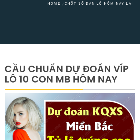
HOME
CHỐT SỐ DÀN LÔ HÔM NAY LAI
CẦU CHUẨN DỰ ĐOÁN VÍP
LÔ 10 CON MB HÔM NAY