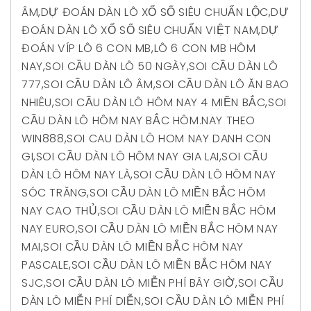
ÂM
,
DỰ ĐOÁN DÀN LÔ XỔ SỐ SIÊU CHUẨN LỘC
,
DỰ
ĐOÁN DÀN LÔ XỔ SỐ SIÊU CHUẨN VIỆT NAM
,
DỰ
ĐOÁN VÍP LÔ 6 CON MB
,
LÔ 6 CON MB HÔM
NAY
,
SOI CẦU DÀN LÔ 50 NGÀY
,
SOI CẦU DÀN LÔ
777
,
SOI CẦU DÀN LÔ ÂM
,
SOI CẦU DÀN LÔ ĂN BAO
NHIÊU
,
SOI CẦU DÀN LÔ HÔM NAY 4 MIỀN BẮC
,
SOI
CẦU DÀN LÔ HÔM NAY BẮC HÔM.NAY THEO
WIN888
,
SOI CAU DÀN LÔ HOM NAY DANH CON
GI
,
SOI CẦU DÀN LÔ HÔM NAY GIA LAI
,
SOI CẦU
DÀN LÔ HÔM NAY LÀ
,
SOI CẦU DÀN LÔ HÔM NAY
SÓC TRĂNG
,
SOI CẦU DÀN LÔ MIỀN BẮC HÔM
NAY CAO THỦ
,
SOI CẦU DÀN LÔ MIỀN BẮC HÔM
NAY EURO
,
SOI CẦU DÀN LÔ MIỀN BẮC HÔM NAY
MAI
,
SOI CẦU DÀN LÔ MIỀN BẮC HÔM NAY
PASCALE
,
SOI CẦU DÀN LÔ MIỀN BẮC HÔM NAY
SJC
,
SOI CẦU DÀN LÔ MIỄN PHÍ BÂY GIỜ
,
SOI CẦU
DÀN LÔ MIỄN PHÍ DIỄN
,
SOI CẦU DÀN LÔ MIỄN PHÍ