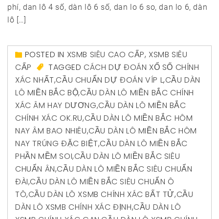
phí, dan lô 4 số, dàn lô 6 số, dan lo 6 so, dan lo 6, dàn
lô […]
POSTED IN
XSMB SIÊU CAO CẤP
,
XSMB SIÊU
CẤP
TAGGED
CÁCH DỰ ĐOÁN XỔ SỐ CHÍNH
XÁC NHẤT
,
CẦU CHUẨN DỰ ĐOÁN VÍP L
,
CẦU DÀN
LÔ MIỀN BẮC BỘ
,
CẦU DÀN LÔ MIỀN BẮC CHÍNH
XÁC ÂM HAY DƯƠNG
,
CẦU DÀN LÔ MIỀN BẮC
CHÍNH XÁC OK.RU
,
CẦU DÀN LÔ MIỀN BẮC HÔM
NAY ÂM BAO NHIÊU
,
CẦU DÀN LÔ MIỀN BẮC HÔM
NAY TRÚNG ĐẶC BIỆT
,
CẦU DÀN LÔ MIỀN BẮC
PHẦN MỀM SOI
,
CẦU DÀN LÔ MIỀN BẮC SIÊU
CHUẨN ÂN
,
CẦU DÀN LÔ MIỀN BẮC SIÊU CHUẨN
ĐÀI
,
CẦU DÀN LÔ MIỀN BẮC SIÊU CHUẨN Ô
TÔ
,
CẦU DÀN LÔ XSMB CHÍNH XÁC BẤT TỬ
,
CẦU
DÀN LÔ XSMB CHÍNH XÁC ĐỊNH
,
CẦU DÀN LÔ