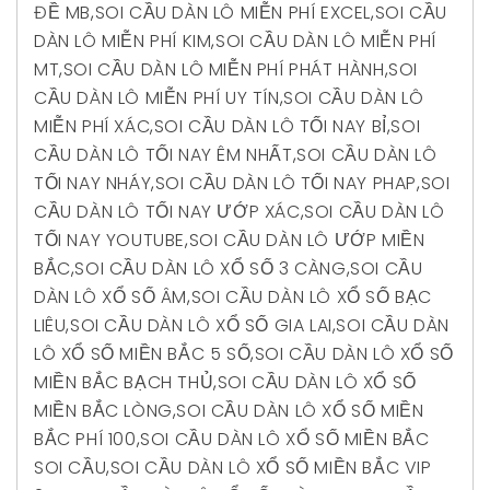
ĐỀ MB
,
SOI CẦU DÀN LÔ MIỄN PHÍ EXCEL
,
SOI CẦU
DÀN LÔ MIỄN PHÍ KIM
,
SOI CẦU DÀN LÔ MIỄN PHÍ
MT
,
SOI CẦU DÀN LÔ MIỄN PHÍ PHÁT HÀNH
,
SOI
CẦU DÀN LÔ MIỄN PHÍ UY TÍN
,
SOI CẦU DÀN LÔ
MIỄN PHÍ XÁC
,
SOI CẦU DÀN LÔ TỐI NAY BỈ
,
SOI
CẦU DÀN LÔ TỐI NAY ÊM NHẤT
,
SOI CẦU DÀN LÔ
TỐI NAY NHÁY
,
SOI CẦU DÀN LÔ TỐI NAY PHAP
,
SOI
CẦU DÀN LÔ TỐI NAY ƯỚP XÁC
,
SOI CẦU DÀN LÔ
TỐI NAY YOUTUBE
,
SOI CẦU DÀN LÔ ƯỚP MIỀN
BẮC
,
SOI CẦU DÀN LÔ XỔ SỐ 3 CÀNG
,
SOI CẦU
DÀN LÔ XỔ SỐ ÂM
,
SOI CẦU DÀN LÔ XỔ SỐ BẠC
LIÊU
,
SOI CẦU DÀN LÔ XỔ SỐ GIA LAI
,
SOI CẦU DÀN
LÔ XỔ SỐ MIỀN BẮC 5 SỐ
,
SOI CẦU DÀN LÔ XỔ SỐ
MIỀN BẮC BẠCH THỦ
,
SOI CẦU DÀN LÔ XỔ SỐ
MIỀN BẮC LÒNG
,
SOI CẦU DÀN LÔ XỔ SỐ MIỀN
BẮC PHÍ 100
,
SOI CẦU DÀN LÔ XỔ SỐ MIỀN BẮC
SOI CẦU
,
SOI CẦU DÀN LÔ XỔ SỐ MIỀN BẮC VIP