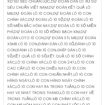
XỔ SỐ SIÊU CHUẨN LỘC
,
DỰ ĐOÁN DÀN LÔ XỔ SỐ
SIÊU CHUẨN VIỆT NAM
,
DỰ ĐOÁN KẾT QUẢ LÔ
MB
,
DỰ ĐOÁN LÔ 10 CON
,
DỰ ĐOÁN LÔ 10 CON
CHÍNH XÁC
,
DỰ ĐOÁN LÔ 10 SỐ
,
DỰ ĐOÁN LÔ 10
SỐ MIỀN BẮC HÔM NAY
,
DỰ ĐOÁN LÔ 10 SỐ MIỄN
PHÍ
,
DỰ ĐOÁN LÔ 10 SỐ RỒNG BẠCH KIM
,
DỰ
ĐOÁN LOTO 10 CON
,
DỰ ĐOÁN STL MB
,
DỰ ĐOÁN
XSMB LÔ 10 CON
,
ĐÁNH DÀN LÔ 10 SỐ
,
ĐÁNH LÔ 10
CON
,
ĐÁNH LÔ DÀN 10 CON
,
GHÉP DÀN LÔ 10
SỐ
,
KẾT QUẢ LÔ 10 SỐ
,
KẾT QUẢ LÔ 10 SỐ CHÍNH
XÁC
,
LÔ 10 CHÍNH XÁC
,
LÔ 10 CON 247
,
LÔ 10 CON
CAO CẤP
,
LÔ 10 CON CHIỀU NAY
,
LÔ 10 CON
CHÍNH XÁC
,
LÔ 10 CON CHUẨN NHẤT
,
LÔ 10 CON
HÀNG NGÀY
,
LÔ 10 CON HÀNG NGÀY CHÍNH
XÁC
,
LÔ 10 CON HAY RA TRONG TUẦN
,
LO 10 CON
HAY VE NHAT TRONG THANG
,
LÔ 10 CON HAY VỀ
TRONG TUẦN
,
LÔ 10 CON MB CHÍNH XÁC
,
LÔ 10
CON MB HÔM NAY
,
LÔ 10 CON PHÁT LỘC
,
LÔ 10