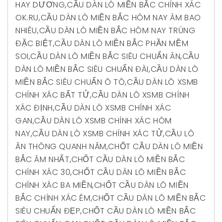
HAY DƯƠNG
,
CẦU DÀN LÔ MIỀN BẮC CHÍNH XÁC
OK.RU
,
CẦU DÀN LÔ MIỀN BẮC HÔM NAY ÂM BAO
NHIÊU
,
CẦU DÀN LÔ MIỀN BẮC HÔM NAY TRÚNG
ĐẶC BIỆT
,
CẦU DÀN LÔ MIỀN BẮC PHẦN MỀM
SOI
,
CẦU DÀN LÔ MIỀN BẮC SIÊU CHUẨN ÂN
,
CẦU
DÀN LÔ MIỀN BẮC SIÊU CHUẨN ĐÀI
,
CẦU DÀN LÔ
MIỀN BẮC SIÊU CHUẨN Ô TÔ
,
CẦU DÀN LÔ XSMB
CHÍNH XÁC BẤT TỬ
,
CẦU DÀN LÔ XSMB CHÍNH
XÁC ĐỊNH
,
CẦU DÀN LÔ XSMB CHÍNH XÁC
GAN
,
CẦU DÀN LÔ XSMB CHÍNH XÁC HÔM
NAY
,
CẦU DÀN LÔ XSMB CHÍNH XÁC TỬ
,
CẦU LÔ
ĂN THÔNG QUANH NĂM
,
CHỐT CẦU DÀN LÔ MIỀN
BẮC ÂM NHẤT
,
CHỐT CẦU DÀN LÔ MIỀN BẮC
CHÍNH XÁC 30
,
CHỐT CẦU DÀN LÔ MIỀN BẮC
CHÍNH XÁC BA MIỀN
,
CHỐT CẦU DÀN LÔ MIỀN
BẮC CHÍNH XÁC ÊM
,
CHỐT CẦU DÀN LÔ MIỀN BẮC
SIÊU CHUẨN ĐẸP
,
CHỐT CẦU DÀN LÔ MIỀN BẮC