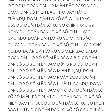
Ô TÔ
,
DỰ ĐOÁN DÀN LÔ MIỀN BẮC PASCALE
,
DỰ
ĐOÁN DÀN LÔ MIỀN BẮC THỨ BẢY HÀNG
TUẦN
,
DỰ ĐOÁN DÀN LÔ XỔ SỐ CHÍNH XÁC
666
,
DỰ ĐOÁN DÀN LÔ XỔ SỐ CHÍNH XÁC 99
NGÀY
,
DỰ ĐOÁN DÀN LÔ XỔ SỐ CHÍNH XÁC
CÁCH
,
DỰ ĐOÁN DÀN LÔ XỔ SỐ CHÍNH XÁC
CHƯA
,
DỰ ĐOÁN DÀN LÔ XỔ SỐ CHÍNH XÁC ÔNG
NỘI
,
DỰ ĐOÁN DÀN LÔ XỔ SỐ MIỀN BẮC 27
,
DỰ
ĐOÁN DÀN LÔ XỔ SỐ MIỀN BẮC Ă 8
,
DỰ ĐOÁN
DÀN LÔ XỔ SỐ MIỀN BẮC ĐÚNG RỒI
,
DỰ ĐOÁN
DÀN LÔ XỔ SỐ MIỀN BẮC MIỄN PHÍ
,
DỰ ĐOÁN
DÀN LÔ XỔ SỐ MIỀN BẮC NGÀY 25
,
DỰ ĐOÁN
DÀN LÔ XỔ SỐ MIỀN BẮC NHIỀU NGÀY
,
DỰ ĐOÁN
DÀN LÔ XỔ SỐ MIỀN BẮC Ô TÔ
,
DỰ ĐOÁN DÀN LÔ
XỔ SỐ MIỀN BẮC PHÁT
,
DỰ ĐOÁN DÀN LÔ XỔ SỐ
MIỀN BẮC PHÍ 666
,
DỰ ĐOÁN DÀN LÔ XỔ SỐ MIỀN
BẮC UY TÍN
,
DỰ ĐOÁN DÀN LÔ XỔ SỐ SIÊU CHUẨN