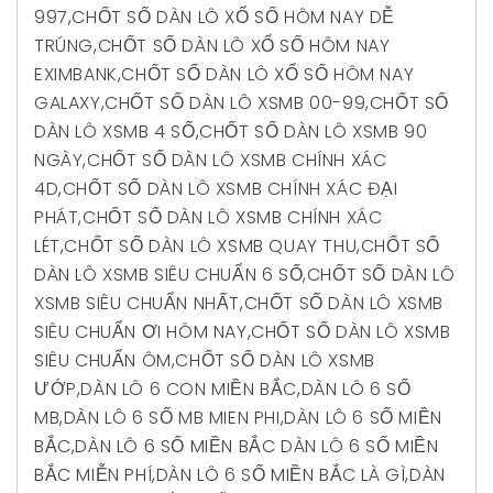
997
,
CHỐT SỐ DÀN LÔ XỔ SỐ HÔM NAY DỄ
TRÚNG
,
CHỐT SỐ DÀN LÔ XỔ SỐ HÔM NAY
EXIMBANK
,
CHỐT SỐ DÀN LÔ XỔ SỐ HÔM NAY
GALAXY
,
CHỐT SỐ DÀN LÔ XSMB 00-99
,
CHỐT SỐ
DÀN LÔ XSMB 4 SỐ
,
CHỐT SỐ DÀN LÔ XSMB 90
NGÀY
,
CHỐT SỐ DÀN LÔ XSMB CHÍNH XÁC
4D
,
CHỐT SỐ DÀN LÔ XSMB CHÍNH XÁC ĐẠI
PHÁT
,
CHỐT SỐ DÀN LÔ XSMB CHÍNH XÁC
LÉT
,
CHỐT SỐ DÀN LÔ XSMB QUAY THU
,
CHỐT SỐ
DÀN LÔ XSMB SIÊU CHUẨN 6 SỐ
,
CHỐT SỐ DÀN LÔ
XSMB SIÊU CHUẨN NHẤT
,
CHỐT SỐ DÀN LÔ XSMB
SIÊU CHUẨN ƠI HÔM NAY
,
CHỐT SỐ DÀN LÔ XSMB
SIÊU CHUẨN ÔM
,
CHỐT SỐ DÀN LÔ XSMB
ƯỚP
,
DÀN LÔ 6 CON MIỀN BẮC
,
DÀN LÔ 6 SỐ
MB
,
DÀN LÔ 6 SỐ MB MIEN PHI
,
DÀN LÔ 6 SỐ MIỀN
BẮC
,
DÀN LÔ 6 SỐ MIỀN BẮC DÀN LÔ 6 SỐ MIỀN
BẮC MIỄN PHÍ
,
DÀN LÔ 6 SỐ MIỀN BẮC LÀ GÌ
,
DÀN