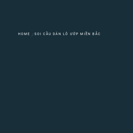
HOME
SOI CẦU DÀN LÔ ƯỚP MIỀN BẮC