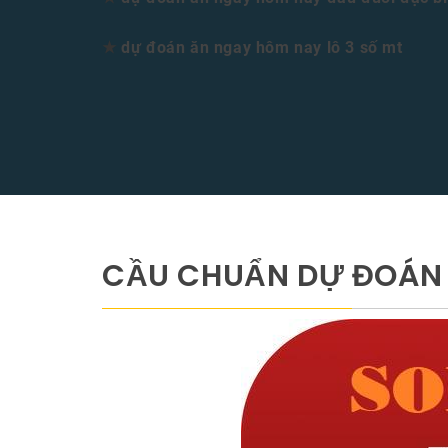
★
dự đoán ăn ngay hôm nay lô 3 số mt
CẦU CHUẨN DỰ ĐOÁN 