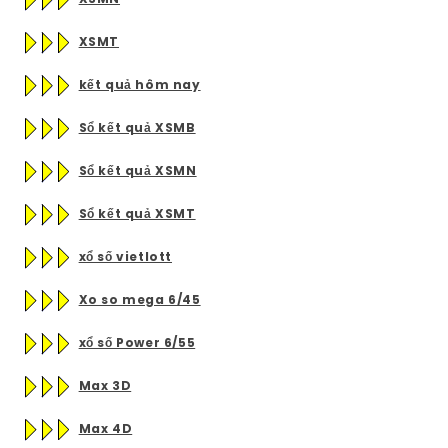
XSMT
kết quả hôm nay
Sổ kết quả XSMB
Sổ kết quả XSMN
Sổ kết quả XSMT
xổ số vietlott
Xo so mega 6/45
xổ số Power 6/55
Max 3D
Max 4D