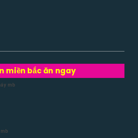
án miền bắc ăn ngay
háy mb
p mb