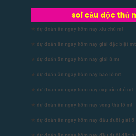
soi cầu độc thủ 
★
dự đoán ăn ngay hôm nay xỉu chủ mt
★
dự đoán ăn ngay hôm nay giải đặc biệt mt
★
dự đoán ăn ngay hôm nay giải 8 mt
★
dự đoán ăn ngay hôm nay bao lô mt
★
dự đoán ăn ngay hôm nay cặp xỉu chủ mt
★
dự đoán ăn ngay hôm nay song thủ lô mt
★
dự đoán ăn ngay hôm nay đầu đuôi giải 8
★
dự đoán ăn ngay hôm nay đầu đuôi đặc bi