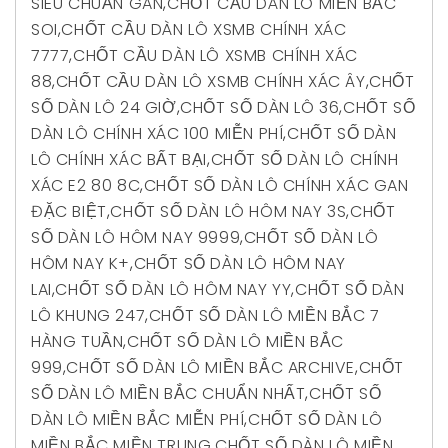
SIÊU CHUẨN GAN
,
CHỐT CẦU DÀN LÔ MIỀN BẮC
SOI
,
CHỐT CẦU DÀN LÔ XSMB CHÍNH XÁC
7777
,
CHỐT CẦU DÀN LÔ XSMB CHÍNH XÁC
88
,
CHỐT CẦU DÀN LÔ XSMB CHÍNH XÁC ÂY
,
CHỐT
SỐ DÀN LÔ 24 GIỜ
,
CHỐT SỐ DÀN LÔ 36
,
CHỐT SỐ
DÀN LÔ CHÍNH XÁC 100 MIỄN PHÍ
,
CHỐT SỐ DÀN
LÔ CHÍNH XÁC BẤT BẠI
,
CHỐT SỐ DÀN LÔ CHÍNH
XÁC E2 80 8C
,
CHỐT SỐ DÀN LÔ CHÍNH XÁC GAN
ĐẶC BIỆT
,
CHỐT SỐ DÀN LÔ HÔM NAY 3S
,
CHỐT
SỐ DÀN LÔ HÔM NAY 9999
,
CHỐT SỐ DÀN LÔ
HÔM NAY K+
,
CHỐT SỐ DÀN LÔ HÔM NAY
LAI
,
CHỐT SỐ DÀN LÔ HÔM NAY YY
,
CHỐT SỐ DÀN
LÔ KHUNG 247
,
CHỐT SỐ DÀN LÔ MIỀN BẮC 7
HÀNG TUẦN
,
CHỐT SỐ DÀN LÔ MIỀN BẮC
999
,
CHỐT SỐ DÀN LÔ MIỀN BẮC ARCHIVE
,
CHỐT
SỐ DÀN LÔ MIỀN BẮC CHUẨN NHẤT
,
CHỐT SỐ
DÀN LÔ MIỀN BẮC MIỄN PHÍ
,
CHỐT SỐ DÀN LÔ
MIỀN BẮC MIỀN TRUNG
,
CHỐT SỐ DÀN LÔ MIỀN