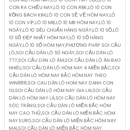
CON RA CHIỀU NAY
,
LÔ 10 CON RBK
,
LÔ 10 CON
RỒNG BẠCH KIM
,
LÔ 10 CON SẼ VỀ HÔM NAY
,
LÔ
10 CON VÍP
,
LÔ 10 MB
,
LÔ 10 MB HÔM NAY
,
LÔ 10
NGÀY
,
LÔ 10 SIÊU CHUẨN HÀNG NGÀY
,
LÔ 10 SỐ
,
LÔ
10 SỐ ĐẸP NHẤT HÔM NAY
,
LÔ 10 SỐ HÀNG
NGÀY
,
LÔ 10 SỐ HÔM NAY
,
PHƯƠNG PHÁP SOI CẦU
LÔ
,
SOI CẦU DÀN LÔ 50 NGÀY
,
SOI CẦU DÀN LÔ
777
,
SOI CẦU DÀN LÔ ÂM
,
SOI CẦU DÀN LÔ ĂN BAO
NHIÊU
,
SOI CẦU DÀN LÔ HÔM NAY 4 MIỀN BẮC
,
SOI
CẦU DÀN LÔ HÔM NAY BẮC HÔM.NAY THEO
WIN888
,
SOI CAU DÀN LÔ HOM NAY DANH CON
GI
,
SOI CẦU DÀN LÔ HÔM NAY GIA LAI
,
SOI CẦU
DÀN LÔ HÔM NAY LÀ
,
SOI CẦU DÀN LÔ HÔM NAY
SÓC TRĂNG
,
SOI CẦU DÀN LÔ MIỀN BẮC HÔM
NAY CAO THỦ
,
SOI CẦU DÀN LÔ MIỀN BẮC HÔM
NAY EURO
,
SOI CẦU DÀN LÔ MIỀN BẮC HÔM NAY
MAI
,
SOI CẦU DÀN LÔ MIỀN BẮC HÔM NAY