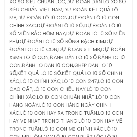
XỔ SỐ SIÊU CHUẨN LỘC
,
DỰ ĐOÁN DÀN LÔ XỔ SỐ
SIÊU CHUẨN VIỆT NAM
,
DỰ ĐOÁN KẾT QUẢ LÔ
MB
,
DỰ ĐOÁN LÔ 10 CON
,
DỰ ĐOÁN LÔ 10 CON
CHÍNH XÁC
,
DỰ ĐOÁN LÔ 10 SỐ
,
DỰ ĐOÁN LÔ 10
SỐ MIỀN BẮC HÔM NAY
,
DỰ ĐOÁN LÔ 10 SỐ MIỄN
PHÍ
,
DỰ ĐOÁN LÔ 10 SỐ RỒNG BẠCH KIM
,
DỰ
ĐOÁN LOTO 10 CON
,
DỰ ĐOÁN STL MB
,
DỰ ĐOÁN
XSMB LÔ 10 CON
,
ĐÁNH DÀN LÔ 10 SỐ
,
ĐÁNH LÔ 10
CON
,
ĐÁNH LÔ DÀN 10 CON
,
GHÉP DÀN LÔ 10
SỐ
,
KẾT QUẢ LÔ 10 SỐ
,
KẾT QUẢ LÔ 10 SỐ CHÍNH
XÁC
,
LÔ 10 CHÍNH XÁC
,
LÔ 10 CON 247
,
LÔ 10 CON
CAO CẤP
,
LÔ 10 CON CHIỀU NAY
,
LÔ 10 CON
CHÍNH XÁC
,
LÔ 10 CON CHUẨN NHẤT
,
LÔ 10 CON
HÀNG NGÀY
,
LÔ 10 CON HÀNG NGÀY CHÍNH
XÁC
,
LÔ 10 CON HAY RA TRONG TUẦN
,
LO 10 CON
HAY VE NHAT TRONG THANG
,
LÔ 10 CON HAY VỀ
TRONG TUẦN
,
LÔ 10 CON MB CHÍNH XÁC
,
LÔ 10
CON MB HÔM NAY
,
LÔ 10 CON PHÁT LỘC
,
LÔ 10