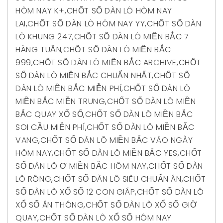
HÔM NAY K+
,
CHỐT SỐ DÀN LÔ HÔM NAY
LAI
,
CHỐT SỐ DÀN LÔ HÔM NAY YY
,
CHỐT SỐ DÀN
LÔ KHUNG 247
,
CHỐT SỐ DÀN LÔ MIỀN BẮC 7
HÀNG TUẦN
,
CHỐT SỐ DÀN LÔ MIỀN BẮC
999
,
CHỐT SỐ DÀN LÔ MIỀN BẮC ARCHIVE
,
CHỐT
SỐ DÀN LÔ MIỀN BẮC CHUẨN NHẤT
,
CHỐT SỐ
DÀN LÔ MIỀN BẮC MIỄN PHÍ
,
CHỐT SỐ DÀN LÔ
MIỀN BẮC MIỀN TRUNG
,
CHỐT SỐ DÀN LÔ MIỀN
BẮC QUAY XỔ SỐ
,
CHỐT SỐ DÀN LÔ MIỀN BẮC
SOI CẦU MIỄN PHÍ
,
CHỐT SỐ DÀN LÔ MIỀN BẮC
VANG
,
CHỐT SỐ DÀN LÔ MIỀN BẮC VÀO NGÀY
HÔM NAY
,
CHỐT SỐ DÀN LÔ MIỀN BẮC YES
,
CHỐT
SỐ DÀN LÔ Ơ MIỀN BẮC HÔM NAY
,
CHỐT SỐ DÀN
LÔ RÔNG
,
CHỐT SỐ DÀN LÔ SIÊU CHUẨN ÂN
,
CHỐT
SỐ DÀN LÔ XỔ SỐ 12 CON GIÁP
,
CHỐT SỐ DÀN LÔ
XỔ SỐ ĂN THÔNG
,
CHỐT SỐ DÀN LÔ XỔ SỐ GIỜ
QUAY
,
CHỐT SỐ DÀN LÔ XỔ SỐ HÔM NAY