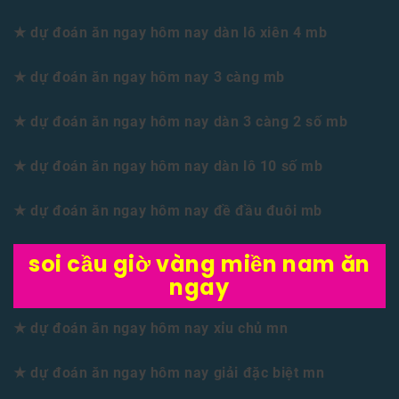
★ dự đoán ăn ngay hôm nay dàn lô xiên 4 mb
★ dự đoán ăn ngay hôm nay 3 càng mb
★ dự đoán ăn ngay hôm nay dàn 3 càng 2 số mb
★ dự đoán ăn ngay hôm nay dàn lô 10 số mb
★ dự đoán ăn ngay hôm nay đề đầu đuôi mb
soi cầu giờ vàng miền nam ăn
ngay
★ dự đoán ăn ngay hôm nay xỉu chủ mn
★ dự đoán ăn ngay hôm nay giải đặc biệt mn