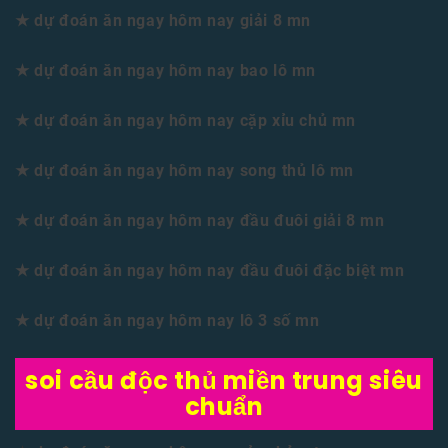
★ dự đoán ăn ngay hôm nay giải 8 mn
★ dự đoán ăn ngay hôm nay bao lô mn
★ dự đoán ăn ngay hôm nay cặp xỉu chủ mn
★ dự đoán ăn ngay hôm nay song thủ lô mn
★ dự đoán ăn ngay hôm nay đầu đuôi giải 8 mn
★ dự đoán ăn ngay hôm nay đầu đuôi đặc biệt mn
★ dự đoán ăn ngay hôm nay lô 3 số mn
soi cầu độc thủ miền trung siêu
chuẩn