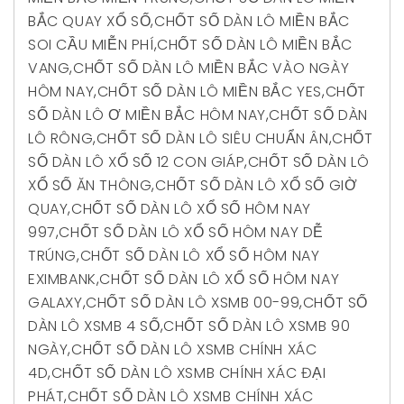
BẮC QUAY XỔ SỐ
,
CHỐT SỐ DÀN LÔ MIỀN BẮC
SOI CẦU MIỄN PHÍ
,
CHỐT SỐ DÀN LÔ MIỀN BẮC
VANG
,
CHỐT SỐ DÀN LÔ MIỀN BẮC VÀO NGÀY
HÔM NAY
,
CHỐT SỐ DÀN LÔ MIỀN BẮC YES
,
CHỐT
SỐ DÀN LÔ Ơ MIỀN BẮC HÔM NAY
,
CHỐT SỐ DÀN
LÔ RÔNG
,
CHỐT SỐ DÀN LÔ SIÊU CHUẨN ÂN
,
CHỐT
SỐ DÀN LÔ XỔ SỐ 12 CON GIÁP
,
CHỐT SỐ DÀN LÔ
XỔ SỐ ĂN THÔNG
,
CHỐT SỐ DÀN LÔ XỔ SỐ GIỜ
QUAY
,
CHỐT SỐ DÀN LÔ XỔ SỐ HÔM NAY
997
,
CHỐT SỐ DÀN LÔ XỔ SỐ HÔM NAY DỄ
TRÚNG
,
CHỐT SỐ DÀN LÔ XỔ SỐ HÔM NAY
EXIMBANK
,
CHỐT SỐ DÀN LÔ XỔ SỐ HÔM NAY
GALAXY
,
CHỐT SỐ DÀN LÔ XSMB 00-99
,
CHỐT SỐ
DÀN LÔ XSMB 4 SỐ
,
CHỐT SỐ DÀN LÔ XSMB 90
NGÀY
,
CHỐT SỐ DÀN LÔ XSMB CHÍNH XÁC
4D
,
CHỐT SỐ DÀN LÔ XSMB CHÍNH XÁC ĐẠI
PHÁT
,
CHỐT SỐ DÀN LÔ XSMB CHÍNH XÁC