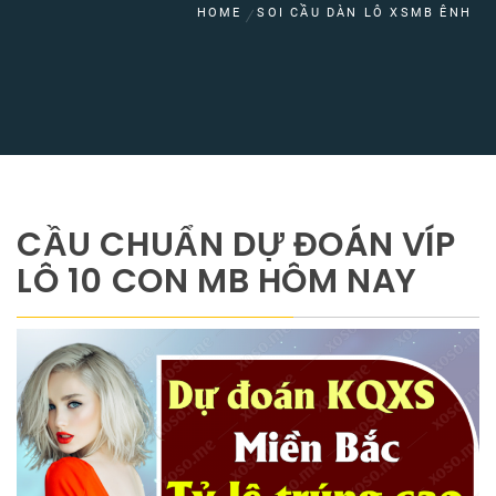
HOME
SOI CẦU DÀN LÔ XSMB ÊNH
CẦU CHUẨN DỰ ĐOÁN VÍP
LÔ 10 CON MB HÔM NAY