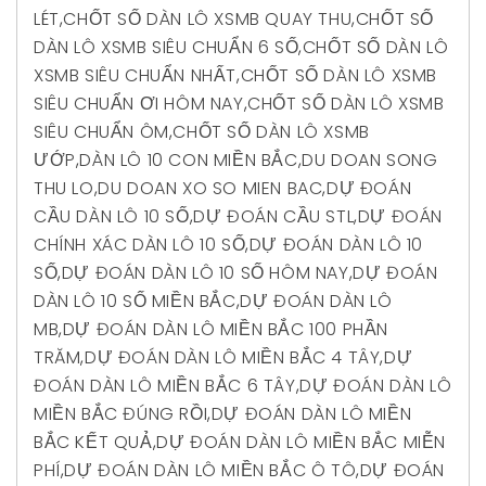
LÉT
,
CHỐT SỐ DÀN LÔ XSMB QUAY THU
,
CHỐT SỐ
DÀN LÔ XSMB SIÊU CHUẨN 6 SỐ
,
CHỐT SỐ DÀN LÔ
XSMB SIÊU CHUẨN NHẤT
,
CHỐT SỐ DÀN LÔ XSMB
SIÊU CHUẨN ƠI HÔM NAY
,
CHỐT SỐ DÀN LÔ XSMB
SIÊU CHUẨN ÔM
,
CHỐT SỐ DÀN LÔ XSMB
ƯỚP
,
DÀN LÔ 10 CON MIỀN BẮC
,
DU DOAN SONG
THU LO
,
DU DOAN XO SO MIEN BAC
,
DỰ ĐOÁN
CẦU DÀN LÔ 10 SỐ
,
DỰ ĐOÁN CẦU STL
,
DỰ ĐOÁN
CHÍNH XÁC DÀN LÔ 10 SỐ
,
DỰ ĐOÁN DÀN LÔ 10
SỐ
,
DỰ ĐOÁN DÀN LÔ 10 SỐ HÔM NAY
,
DỰ ĐOÁN
DÀN LÔ 10 SỐ MIỀN BẮC
,
DỰ ĐOÁN DÀN LÔ
MB
,
DỰ ĐOÁN DÀN LÔ MIỀN BẮC 100 PHẦN
TRĂM
,
DỰ ĐOÁN DÀN LÔ MIỀN BẮC 4 TÂY
,
DỰ
ĐOÁN DÀN LÔ MIỀN BẮC 6 TÂY
,
DỰ ĐOÁN DÀN LÔ
MIỀN BẮC ĐÚNG RỒI
,
DỰ ĐOÁN DÀN LÔ MIỀN
BẮC KẾT QUẢ
,
DỰ ĐOÁN DÀN LÔ MIỀN BẮC MIỄN
PHÍ
,
DỰ ĐOÁN DÀN LÔ MIỀN BẮC Ô TÔ
,
DỰ ĐOÁN