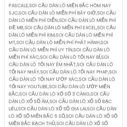
PASCALE
,
SOI CẦU DÀN LÔ MIỀN BẮC HÔM NAY
SJC
,
SOI CẦU DÀN LÔ MIỄN PHÍ BÂY GIỜ
,
SOI CẦU
DÀN LÔ MIỄN PHÍ DIỄN
,
SOI CẦU DÀN LÔ MIỄN PHÍ
ĐỀ MB
,
SOI CẦU DÀN LÔ MIỄN PHÍ EXCEL
,
SOI CẦU
DÀN LÔ MIỄN PHÍ KIM
,
SOI CẦU DÀN LÔ MIỄN PHÍ
MT
,
SOI CẦU DÀN LÔ MIỄN PHÍ PHÁT HÀNH
,
SOI
CẦU DÀN LÔ MIỄN PHÍ UY TÍN
,
SOI CẦU DÀN LÔ
MIỄN PHÍ XÁC
,
SOI CẦU DÀN LÔ TỐI NAY BỈ
,
SOI
CẦU DÀN LÔ TỐI NAY ÊM NHẤT
,
SOI CẦU DÀN LÔ
TỐI NAY NHÁY
,
SOI CẦU DÀN LÔ TỐI NAY PHAP
,
SOI
CẦU DÀN LÔ TỐI NAY ƯỚP XÁC
,
SOI CẦU DÀN LÔ
TỐI NAY YOUTUBE
,
SOI CẦU DÀN LÔ ƯỚP MIỀN
BẮC
,
SOI CẦU DÀN LÔ XỔ SỐ 3 CÀNG
,
SOI CẦU
DÀN LÔ XỔ SỐ ÂM
,
SOI CẦU DÀN LÔ XỔ SỐ BẠC
LIÊU
,
SOI CẦU DÀN LÔ XỔ SỐ GIA LAI
,
SOI CẦU DÀN
LÔ XỔ SỐ MIỀN BẮC 5 SỐ
,
SOI CẦU DÀN LÔ XỔ SỐ
MIỀN BẮC BẠCH THỦ
,
SOI CẦU DÀN LÔ XỔ SỐ