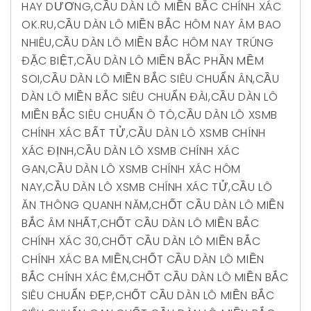
HAY DƯƠNG
,
CẦU DÀN LÔ MIỀN BẮC CHÍNH XÁC
OK.RU
,
CẦU DÀN LÔ MIỀN BẮC HÔM NAY ÂM BAO
NHIÊU
,
CẦU DÀN LÔ MIỀN BẮC HÔM NAY TRÚNG
ĐẶC BIỆT
,
CẦU DÀN LÔ MIỀN BẮC PHẦN MỀM
SOI
,
CẦU DÀN LÔ MIỀN BẮC SIÊU CHUẨN ÂN
,
CẦU
DÀN LÔ MIỀN BẮC SIÊU CHUẨN ĐÀI
,
CẦU DÀN LÔ
MIỀN BẮC SIÊU CHUẨN Ô TÔ
,
CẦU DÀN LÔ XSMB
CHÍNH XÁC BẤT TỬ
,
CẦU DÀN LÔ XSMB CHÍNH
XÁC ĐỊNH
,
CẦU DÀN LÔ XSMB CHÍNH XÁC
GAN
,
CẦU DÀN LÔ XSMB CHÍNH XÁC HÔM
NAY
,
CẦU DÀN LÔ XSMB CHÍNH XÁC TỬ
,
CẦU LÔ
ĂN THÔNG QUANH NĂM
,
CHỐT CẦU DÀN LÔ MIỀN
BẮC ÂM NHẤT
,
CHỐT CẦU DÀN LÔ MIỀN BẮC
CHÍNH XÁC 30
,
CHỐT CẦU DÀN LÔ MIỀN BẮC
CHÍNH XÁC BA MIỀN
,
CHỐT CẦU DÀN LÔ MIỀN
BẮC CHÍNH XÁC ÊM
,
CHỐT CẦU DÀN LÔ MIỀN BẮC
SIÊU CHUẨN ĐẸP
,
CHỐT CẦU DÀN LÔ MIỀN BẮC