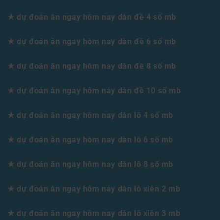
★ dự đoán ăn ngay hôm nay dàn đề 4 số mb
★ dự đoán ăn ngay hôm nay dàn đề 6 số mb
★ dự đoán ăn ngay hôm nay dàn đề 8 số mb
★ dự đoán ăn ngay hôm nay dàn đề 10 số mb
★ dự đoán ăn ngay hôm nay dàn lô 4 số mb
★ dự đoán ăn ngay hôm nay dàn lô 6 số mb
★ dự đoán ăn ngay hôm nay dàn lô 8 số mb
★ dự đoán ăn ngay hôm nay dàn lô xiên 2 mb
★ dự đoán ăn ngay hôm nay dàn lô xiên 3 mb