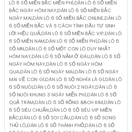
LÔ 6 SỐ MIỀN BẮC MIỄN PHÍ
,
DÀN LÔ 6 SỐ MIỀN
BẮC NGÀY HÔM NAY
,
DÀN LÔ 6 SỐ MIỀN BẮC
NGÀY MAI
,
DÀN LÔ 6 SỐ MIỀN BẮC ONLINE
,
DÀN LÔ
6 SỐ MIỀN BẮC VÀ 5 CÁCH TÍNH ĐẦU TƯ SINH
LỜI HIỆU QUẢ
,
DÀN LÔ 6 SỐ MIỀN BẮC VIP
,
DÀN LÔ
6 SỐ MIỀN NAM
,
DÀN LÔ 6 SỐ MIỄN PHÍ
,
DÀN LÔ 6
SỐ MN
,
DÀN LÔ 6 SỐ MỘT CON LÔ DUY NHẤT
HÔM NAY
,
DÀN LÔ 6 SỐ NẰM Ở ĐÂU
,
DÀN LÔ 6 SỐ
NGÀY HÔM NAY
,
DÀN LÔ 6 SỐ NGÀY HÔM
QUA
,
DÀN LÔ 6 SỐ NGÀY MAI
,
DÀN LÔ 6 SỐ NGÀY
MAI VỀ CON GÌ
,
DÀN LÔ 6 SỐ NGHĨA LÀ GÌ
,
DÀN LÔ
6 SỐ NUÔI
,
DÀN LÔ 6 SỐ NUÔI 2 NGÀY
,
DÀN LÔ 6
SỐ NUÔI KHUNG 3 NGÀY MIỄN PHÍ
,
DÀN LÔ 6 SỐ
QUẢ TRÁM
,
DÀN LÔ 6 SỐ RỒNG BẠCH KIM
,
DÀN LÔ
6 SỐ SIÊU CHUẨN
,
DÀN LÔ 6 SỐ SIÊU VIP MIỀN
BẮC
,
DÀN LÔ 6 SỐ SOI CẦU
,
DÀN LÔ 6 SỐ SONG
THỦ LÔ
,
DÀN LÔ 6 SỐ THÀNH PHỐ
,
DÀN LÔ 6 SỐ