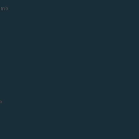
p mb
b