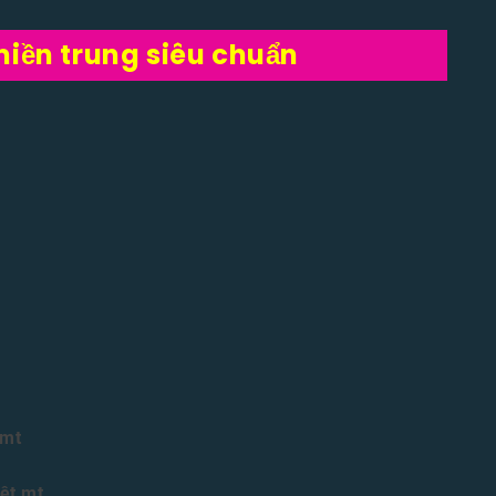
miền trung siêu chuẩn
 mt
ệt mt