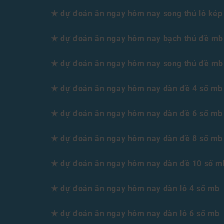
★ dự đoán ăn ngay hôm nay song thủ lô ké
★ dự đoán ăn ngay hôm nay bạch thủ đề mb
★ dự đoán ăn ngay hôm nay song thủ đề mb
★ dự đoán ăn ngay hôm nay dàn đề 4 số mb
★ dự đoán ăn ngay hôm nay dàn đề 6 số mb
★ dự đoán ăn ngay hôm nay dàn đề 8 số mb
★ dự đoán ăn ngay hôm nay dàn đề 10 số m
★ dự đoán ăn ngay hôm nay dàn lô 4 số mb
★ dự đoán ăn ngay hôm nay dàn lô 6 số mb