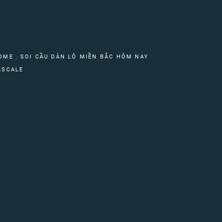
OME
SOI CẦU DÀN LÔ MIỀN BẮC HÔM NAY
ASCALE