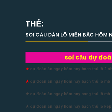
THẺ:
SOI CẦU DÀN LÔ MIỀN BẮC HÔM 
soi cầu dự đo
★
dự đoán ăn ngay hôm nay bạch thủ lô 2 n
★
dự đoán ăn ngay hôm nay bạch thủ lô mb
★ dự đoán ăn ngay hôm nay song thủ lô mb
★ dự đoán ăn ngay hôm nay bạch thủ lô ké