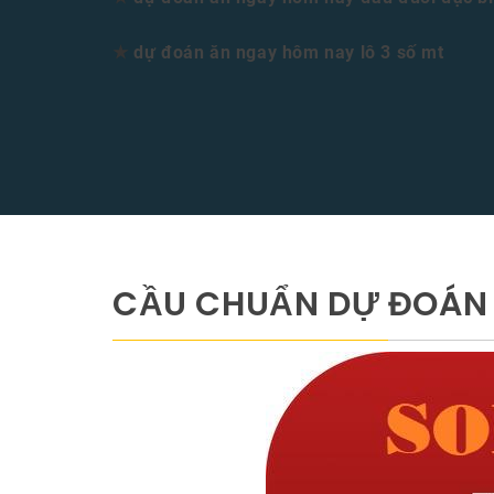
★
dự đoán ăn ngay hôm nay lô 3 số mt
CẦU CHUẨN DỰ ĐOÁN 