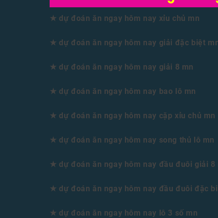
★ dự đoán ăn ngay hôm nay xỉu chủ mn
★ dự đoán ăn ngay hôm nay giải đặc biệt m
★ dự đoán ăn ngay hôm nay giải 8 mn
★ dự đoán ăn ngay hôm nay bao lô mn
★ dự đoán ăn ngay hôm nay cặp xỉu chủ mn
★ dự đoán ăn ngay hôm nay song thủ lô mn
★ dự đoán ăn ngay hôm nay đầu đuôi giải 8
★ dự đoán ăn ngay hôm nay đầu đuôi đặc b
★ dự đoán ăn ngay hôm nay lô 3 số mn