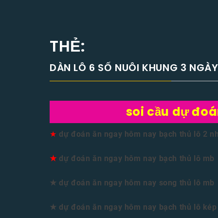
THẺ:
DÀN LÔ 6 SỐ NUÔI KHUNG 3 NGÀY
soi cầu dự đo
★
dự đoán ăn ngay hôm nay bạch thủ lô 2 n
★
dự đoán ăn ngay hôm nay bạch thủ lô mb
★ dự đoán ăn ngay hôm nay song thủ lô mb
★ dự đoán ăn ngay hôm nay bạch thủ lô ké