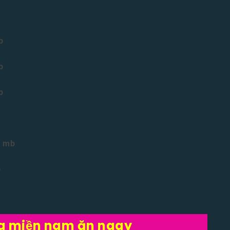
b
b
b
ố mb
b
b
ng miền nam ăn ngay