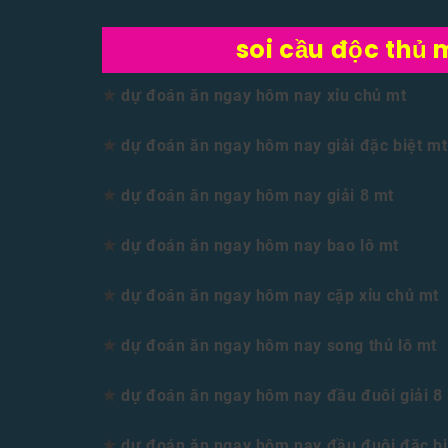
soi cầu độc thủ 
★
dự đoán ăn ngay hôm nay xỉu chủ mt
★
dự đoán ăn ngay hôm nay giải đặc biệt mt
★
dự đoán ăn ngay hôm nay giải 8 mt
★
dự đoán ăn ngay hôm nay bao lô mt
★
dự đoán ăn ngay hôm nay cặp xỉu chủ mt
★
dự đoán ăn ngay hôm nay song thủ lô mt
★
dự đoán ăn ngay hôm nay đầu đuôi giải 8
★
dự đoán ăn ngay hôm nay đầu đuôi đặc bi