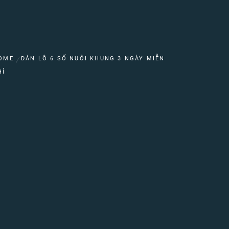
OME
DÀN LÔ 6 SỐ NUÔI KHUNG 3 NGÀY MIỄN
HÍ