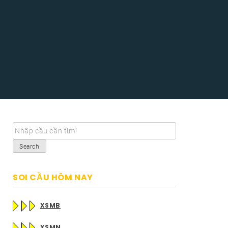
Search
SOI CẦU HÔM NAY
XSMB
XSMN