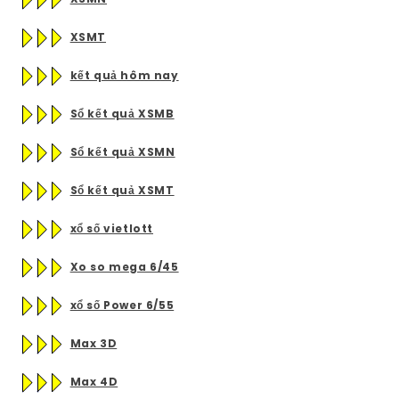
XSMT
kết quả hôm nay
Sổ kết quả XSMB
Sổ kết quả XSMN
Sổ kết quả XSMT
xổ số vietlott
Xo so mega 6/45
xổ số Power 6/55
Max 3D
Max 4D