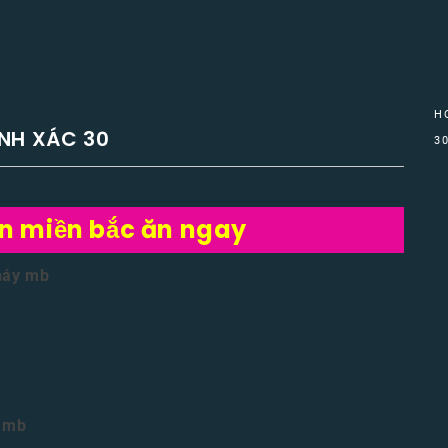
H
NH XÁC 30
3
án miền bắc ăn ngay
háy mb
p mb