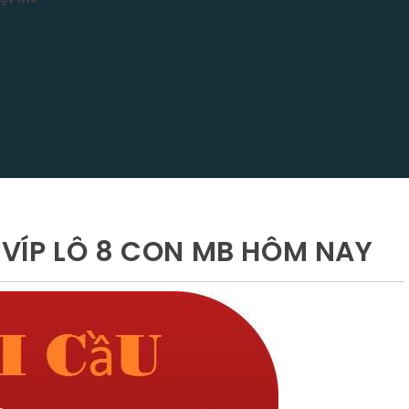
VÍP LÔ 8 CON MB HÔM NAY