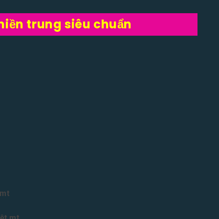
miền trung siêu chuẩn
 mt
ệt mt