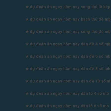
★ dự đoán ăn ngay hôm nay song thủ lô ké
★ dự đoán ăn ngay hôm nay bạch thủ đề mb
★ dự đoán ăn ngay hôm nay song thủ đề mb
★ dự đoán ăn ngay hôm nay dàn đề 4 số mb
★ dự đoán ăn ngay hôm nay dàn đề 6 số mb
★ dự đoán ăn ngay hôm nay dàn đề 8 số mb
★ dự đoán ăn ngay hôm nay dàn đề 10 số m
★ dự đoán ăn ngay hôm nay dàn lô 4 số mb
★ dự đoán ăn ngay hôm nay dàn lô 6 số mb