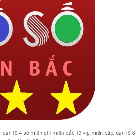
, dàn lô 4 số miền phí miền bắc, lô vip miền bắc, dàn lô 8