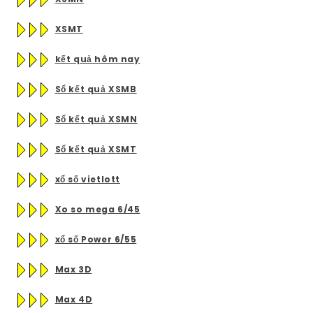
XSMT
kết quả hôm nay
Sổ kết quả XSMB
Sổ kết quả XSMN
Sổ kết quả XSMT
xổ số vietlott
Xo so mega 6/45
xổ số Power 6/55
Max 3D
Max 4D