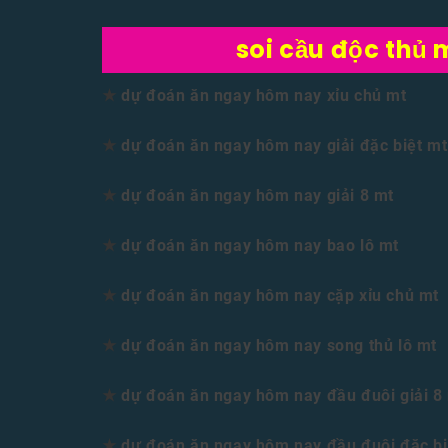
soi cầu độc thủ 
★
dự đoán ăn ngay hôm nay xỉu chủ mt
★
dự đoán ăn ngay hôm nay giải đặc biệt mt
★
dự đoán ăn ngay hôm nay giải 8 mt
★
dự đoán ăn ngay hôm nay bao lô mt
★
dự đoán ăn ngay hôm nay cặp xỉu chủ mt
★
dự đoán ăn ngay hôm nay song thủ lô mt
★
dự đoán ăn ngay hôm nay đầu đuôi giải 8
★
dự đoán ăn ngay hôm nay đầu đuôi đặc bi