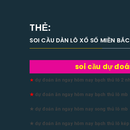
THẺ:
SOI CẦU DÀN LÔ XỔ SỐ MIỀN BẮC
soi cầu dự đo
★
dự đoán ăn ngay hôm nay bạch thủ lô 2 n
★
dự đoán ăn ngay hôm nay bạch thủ lô mb
★ dự đoán ăn ngay hôm nay song thủ lô mb
★ dự đoán ăn ngay hôm nay bạch thủ lô ké