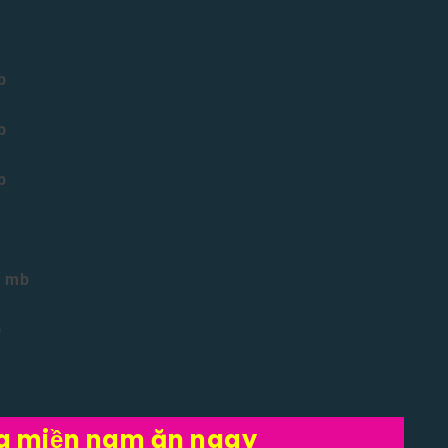
b
b
b
ố mb
b
b
ng miền nam ăn ngay