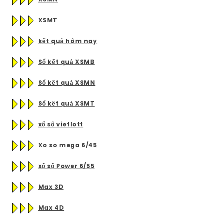
XSMT
kết quả hôm nay
Sổ kết quả XSMB
Sổ kết quả XSMN
Sổ kết quả XSMT
xổ số vietlott
Xo so mega 6/45
xổ số Power 6/55
Max 3D
Max 4D