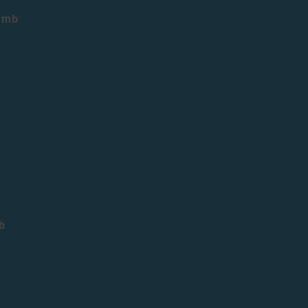
p mb
b