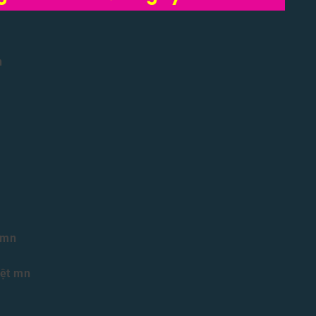
n
 mn
iệt mn