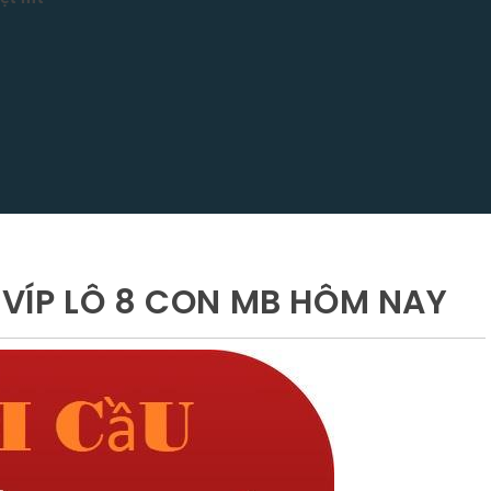
VÍP LÔ 8 CON MB HÔM NAY