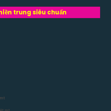
miền trung siêu chuẩn
 mt
ệt mt