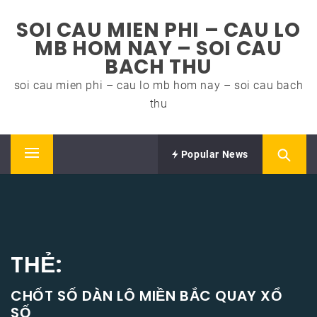
Skip
SOI CAU MIEN PHI – CAU LO
to
MB HOM NAY – SOI CAU
content
BACH THU
soi cau mien phi – cau lo mb hom nay – soi cau bach
thu
Popular News
Primary
Menu
THẺ:
CHỐT SỐ DÀN LÔ MIỀN BẮC QUAY XỔ
SỐ