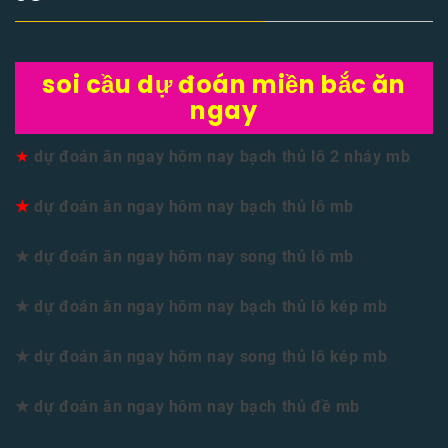
soi cầu dự đoán miền bắc ăn
ngay
★
dự đoán ăn ngay hôm nay bạch thủ lô 2 nháy mb
★
dự đoán ăn ngay hôm nay bạch thủ lô mb
★ dự đoán ăn ngay hôm nay song thủ lô mb
★ dự đoán ăn ngay hôm nay bạch thủ lô kép mb
★ dự đoán ăn ngay hôm nay song thủ lô kép mb
★ dự đoán ăn ngay hôm nay bạch thủ đề mb