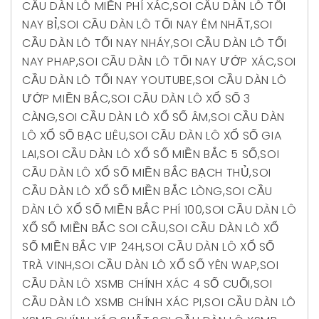
CẦU DÀN LÔ MIỄN PHÍ XÁC
,
SOI CẦU DÀN LÔ TỐI
NAY BỈ
,
SOI CẦU DÀN LÔ TỐI NAY ÊM NHẤT
,
SOI
CẦU DÀN LÔ TỐI NAY NHÁY
,
SOI CẦU DÀN LÔ TỐI
NAY PHAP
,
SOI CẦU DÀN LÔ TỐI NAY ƯỚP XÁC
,
SOI
CẦU DÀN LÔ TỐI NAY YOUTUBE
,
SOI CẦU DÀN LÔ
ƯỚP MIỀN BẮC
,
SOI CẦU DÀN LÔ XỔ SỐ 3
CÀNG
,
SOI CẦU DÀN LÔ XỔ SỐ ÂM
,
SOI CẦU DÀN
LÔ XỔ SỐ BẠC LIÊU
,
SOI CẦU DÀN LÔ XỔ SỐ GIA
LAI
,
SOI CẦU DÀN LÔ XỔ SỐ MIỀN BẮC 5 SỐ
,
SOI
CẦU DÀN LÔ XỔ SỐ MIỀN BẮC BẠCH THỦ
,
SOI
CẦU DÀN LÔ XỔ SỐ MIỀN BẮC LÒNG
,
SOI CẦU
DÀN LÔ XỔ SỐ MIỀN BẮC PHÍ 100
,
SOI CẦU DÀN LÔ
XỔ SỐ MIỀN BẮC SOI CẦU
,
SOI CẦU DÀN LÔ XỔ
SỐ MIỀN BẮC VIP 24H
,
SOI CẦU DÀN LÔ XỔ SỐ
TRÀ VINH
,
SOI CẦU DÀN LÔ XỔ SỐ YÊN WAP
,
SOI
CẦU DÀN LÔ XSMB CHÍNH XÁC 4 SỐ CUỐI
,
SOI
CẦU DÀN LÔ XSMB CHÍNH XÁC PI
,
SOI CẦU DÀN LÔ