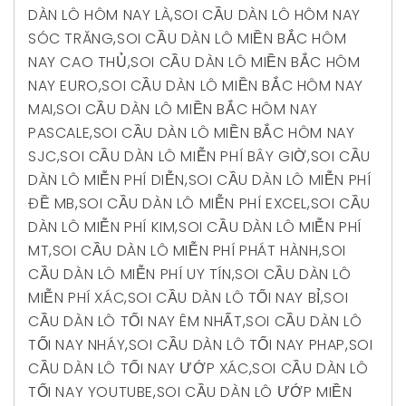
DÀN LÔ HÔM NAY LÀ
,
SOI CẦU DÀN LÔ HÔM NAY
SÓC TRĂNG
,
SOI CẦU DÀN LÔ MIỀN BẮC HÔM
NAY CAO THỦ
,
SOI CẦU DÀN LÔ MIỀN BẮC HÔM
NAY EURO
,
SOI CẦU DÀN LÔ MIỀN BẮC HÔM NAY
MAI
,
SOI CẦU DÀN LÔ MIỀN BẮC HÔM NAY
PASCALE
,
SOI CẦU DÀN LÔ MIỀN BẮC HÔM NAY
SJC
,
SOI CẦU DÀN LÔ MIỄN PHÍ BÂY GIỜ
,
SOI CẦU
DÀN LÔ MIỄN PHÍ DIỄN
,
SOI CẦU DÀN LÔ MIỄN PHÍ
ĐỀ MB
,
SOI CẦU DÀN LÔ MIỄN PHÍ EXCEL
,
SOI CẦU
DÀN LÔ MIỄN PHÍ KIM
,
SOI CẦU DÀN LÔ MIỄN PHÍ
MT
,
SOI CẦU DÀN LÔ MIỄN PHÍ PHÁT HÀNH
,
SOI
CẦU DÀN LÔ MIỄN PHÍ UY TÍN
,
SOI CẦU DÀN LÔ
MIỄN PHÍ XÁC
,
SOI CẦU DÀN LÔ TỐI NAY BỈ
,
SOI
CẦU DÀN LÔ TỐI NAY ÊM NHẤT
,
SOI CẦU DÀN LÔ
TỐI NAY NHÁY
,
SOI CẦU DÀN LÔ TỐI NAY PHAP
,
SOI
CẦU DÀN LÔ TỐI NAY ƯỚP XÁC
,
SOI CẦU DÀN LÔ
TỐI NAY YOUTUBE
,
SOI CẦU DÀN LÔ ƯỚP MIỀN