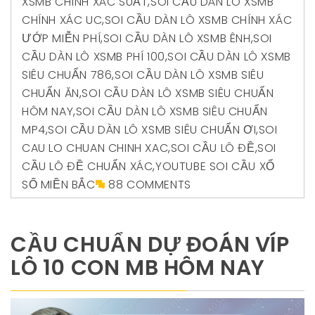
XSMB CHÍNH XÁC SUẤT
,
SOI CẦU DÀN LÔ XSMB
CHÍNH XÁC UC
,
SOI CẦU DÀN LÔ XSMB CHÍNH XÁC
ƯỚP MIỄN PHÍ
,
SOI CẦU DÀN LÔ XSMB ÊNH
,
SOI
CẦU DÀN LÔ XSMB PHÍ 100
,
SOI CẦU DÀN LÔ XSMB
SIÊU CHUẨN 786
,
SOI CẦU DÀN LÔ XSMB SIÊU
CHUẨN ĂN
,
SOI CẦU DÀN LÔ XSMB SIÊU CHUẨN
HÔM NAY
,
SOI CẦU DÀN LÔ XSMB SIÊU CHUẨN
MP4
,
SOI CẦU DÀN LÔ XSMB SIÊU CHUẨN ƠI
,
SOI
CAU LO CHUAN CHINH XAC
,
SOI CẦU LÔ ĐỀ
,
SOI
CẦU LÔ ĐỀ CHUẨN XÁC
,
YOUTUBE SOI CẦU XỔ
SỐ MIỀN BẮC
88 COMMENTS
CẦU CHUẨN DỰ ĐOÁN VÍP
LÔ 10 CON MB HÔM NAY