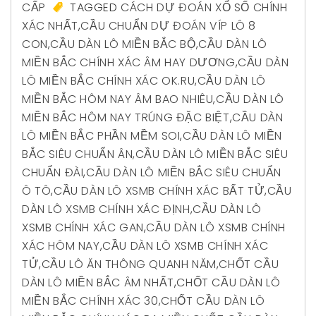
CẤP
TAGGED
CÁCH DỰ ĐOÁN XỔ SỐ CHÍNH
XÁC NHẤT
,
CẦU CHUẨN DỰ ĐOÁN VÍP LÔ 8
CON
,
CẦU DÀN LÔ MIỀN BẮC BỘ
,
CẦU DÀN LÔ
MIỀN BẮC CHÍNH XÁC ÂM HAY DƯƠNG
,
CẦU DÀN
LÔ MIỀN BẮC CHÍNH XÁC OK.RU
,
CẦU DÀN LÔ
MIỀN BẮC HÔM NAY ÂM BAO NHIÊU
,
CẦU DÀN LÔ
MIỀN BẮC HÔM NAY TRÚNG ĐẶC BIỆT
,
CẦU DÀN
LÔ MIỀN BẮC PHẦN MỀM SOI
,
CẦU DÀN LÔ MIỀN
BẮC SIÊU CHUẨN ÂN
,
CẦU DÀN LÔ MIỀN BẮC SIÊU
CHUẨN ĐÀI
,
CẦU DÀN LÔ MIỀN BẮC SIÊU CHUẨN
Ô TÔ
,
CẦU DÀN LÔ XSMB CHÍNH XÁC BẤT TỬ
,
CẦU
DÀN LÔ XSMB CHÍNH XÁC ĐỊNH
,
CẦU DÀN LÔ
XSMB CHÍNH XÁC GAN
,
CẦU DÀN LÔ XSMB CHÍNH
XÁC HÔM NAY
,
CẦU DÀN LÔ XSMB CHÍNH XÁC
TỬ
,
CẦU LÔ ĂN THÔNG QUANH NĂM
,
CHỐT CẦU
DÀN LÔ MIỀN BẮC ÂM NHẤT
,
CHỐT CẦU DÀN LÔ
MIỀN BẮC CHÍNH XÁC 30
,
CHỐT CẦU DÀN LÔ