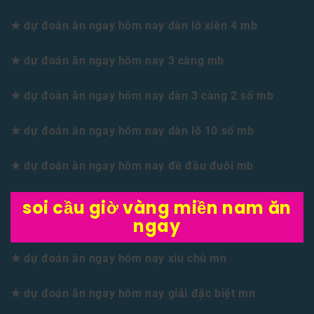
★ dự đoán ăn ngay hôm nay dàn lô xiên 4 mb
★ dự đoán ăn ngay hôm nay 3 càng mb
★ dự đoán ăn ngay hôm nay dàn 3 càng 2 số mb
★ dự đoán ăn ngay hôm nay dàn lô 10 số mb
★ dự đoán ăn ngay hôm nay đề đầu đuôi mb
soi cầu giờ vàng miền nam ăn
ngay
★ dự đoán ăn ngay hôm nay xỉu chủ mn
★ dự đoán ăn ngay hôm nay giải đặc biệt mn