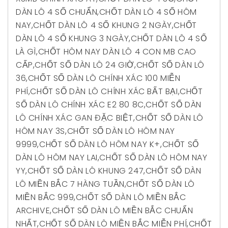
DÀN LÔ 4 SỐ CHUẨN
,
CHỐT DÀN LÔ 4 SỐ HÔM
NAY
,
CHỐT DÀN LÔ 4 SỐ KHUNG 2 NGÀY
,
CHỐT
DÀN LÔ 4 SỐ KHUNG 3 NGÀY
,
CHỐT DÀN LÔ 4 SỐ
LÀ GÌ
,
CHỐT HÔM NAY DÀN LÔ 4 CON MB CAO
CẤP
,
CHỐT SỐ DÀN LÔ 24 GIỜ
,
CHỐT SỐ DÀN LÔ
36
,
CHỐT SỐ DÀN LÔ CHÍNH XÁC 100 MIỄN
PHÍ
,
CHỐT SỐ DÀN LÔ CHÍNH XÁC BẤT BẠI
,
CHỐT
SỐ DÀN LÔ CHÍNH XÁC E2 80 8C
,
CHỐT SỐ DÀN
LÔ CHÍNH XÁC GAN ĐẶC BIỆT
,
CHỐT SỐ DÀN LÔ
HÔM NAY 3S
,
CHỐT SỐ DÀN LÔ HÔM NAY
9999
,
CHỐT SỐ DÀN LÔ HÔM NAY K+
,
CHỐT SỐ
DÀN LÔ HÔM NAY LAI
,
CHỐT SỐ DÀN LÔ HÔM NAY
YY
,
CHỐT SỐ DÀN LÔ KHUNG 247
,
CHỐT SỐ DÀN
LÔ MIỀN BẮC 7 HÀNG TUẦN
,
CHỐT SỐ DÀN LÔ
MIỀN BẮC 999
,
CHỐT SỐ DÀN LÔ MIỀN BẮC
ARCHIVE
,
CHỐT SỐ DÀN LÔ MIỀN BẮC CHUẨN
NHẤT
,
CHỐT SỐ DÀN LÔ MIỀN BẮC MIỄN PHÍ
,
CHỐT