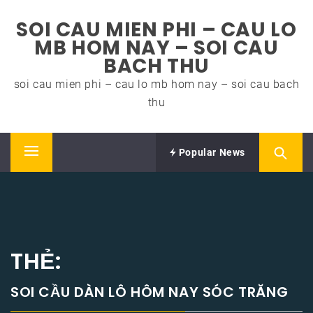
Skip
SOI CAU MIEN PHI – CAU LO
to
MB HOM NAY – SOI CAU
content
BACH THU
soi cau mien phi – cau lo mb hom nay – soi cau bach
thu
Popular News
Primary
Menu
THẺ:
SOI CẦU DÀN LÔ HÔM NAY SÓC TRĂNG