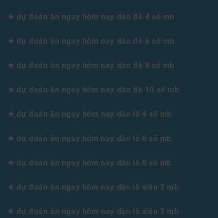
★ dự đoán ăn ngay hôm nay dàn đề 4 số mb
★ dự đoán ăn ngay hôm nay dàn đề 6 số mb
★ dự đoán ăn ngay hôm nay dàn đề 8 số mb
★ dự đoán ăn ngay hôm nay dàn đề 10 số mb
★ dự đoán ăn ngay hôm nay dàn lô 4 số mb
★ dự đoán ăn ngay hôm nay dàn lô 6 số mb
★ dự đoán ăn ngay hôm nay dàn lô 8 số mb
★ dự đoán ăn ngay hôm nay dàn lô xiên 2 mb
★ dự đoán ăn ngay hôm nay dàn lô xiên 3 mb