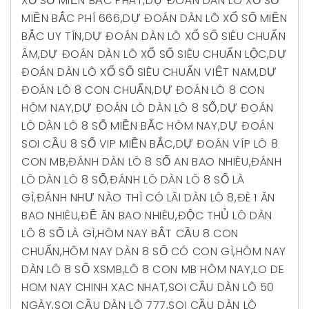
XỔ SỐ MIỀN BẮC PHÁT
,
DỰ ĐOÁN DÀN LÔ XỔ SỐ
MIỀN BẮC PHÍ 666
,
DỰ ĐOÁN DÀN LÔ XỔ SỐ MIỀN
BẮC UY TÍN
,
DỰ ĐOÁN DÀN LÔ XỔ SỐ SIÊU CHUẨN
ÂM
,
DỰ ĐOÁN DÀN LÔ XỔ SỐ SIÊU CHUẨN LỘC
,
DỰ
ĐOÁN DÀN LÔ XỔ SỐ SIÊU CHUẨN VIỆT NAM
,
DỰ
ĐOÁN LÔ 8 CON CHUẨN
,
DỰ ĐOÁN LÔ 8 CON
HÔM NAY
,
DỰ ĐOÁN LÔ DÀN LÔ 8 SỐ
,
DỰ ĐOÁN
LÔ DÀN LÔ 8 SỐ MIỀN BẮC HÔM NAY
,
DỰ ĐOÁN
SOI CẦU 8 SỐ VIP MIỀN BẮC
,
DỰ ĐOÁN VÍP LÔ 8
CON MB
,
ĐÁNH DÀN LÔ 8 SỐ AN BAO NHIÊU
,
ĐÁNH
LÔ DÀN LÔ 8 SỐ
,
ĐÁNH LÔ DÀN LÔ 8 SỐ LÀ
GÌ
,
ĐÁNH NHƯ NÀO THÌ CÓ LÃI DÀN LÔ 8
,
ĐÈ 1 ĂN
BAO NHIÊU
,
ĐỀ ĂN BAO NHIÊU
,
ĐỘC THỦ LÔ DÀN
LÔ 8 SỐ LÀ GÌ
,
HÔM NAY BẮT CẦU 8 CON
CHUẨN
,
HÔM NAY DÀN 8 SỐ CÓ CON GÌ
,
HÔM NAY
DÀN LÔ 8 SỐ XSMB
,
LÔ 8 CON MB HÔM NAY
,
LO DE
HOM NAY CHINH XAC NHAT
,
SOI CẦU DÀN LÔ 50
NGÀY
,
SOI CẦU DÀN LÔ 777
,
SOI CẦU DÀN LÔ