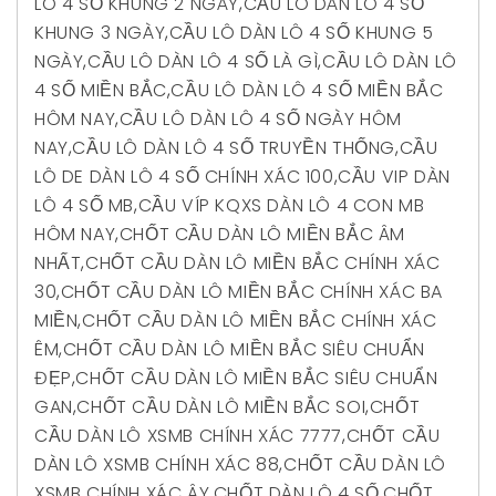
LÔ 4 SỐ KHUNG 2 NGÀY
,
CẦU LÔ DÀN LÔ 4 SỐ
KHUNG 3 NGÀY
,
CẦU LÔ DÀN LÔ 4 SỐ KHUNG 5
NGÀY
,
CẦU LÔ DÀN LÔ 4 SỐ LÀ GÌ
,
CẦU LÔ DÀN LÔ
4 SỐ MIỀN BẮC
,
CẦU LÔ DÀN LÔ 4 SỐ MIỀN BẮC
HÔM NAY
,
CẦU LÔ DÀN LÔ 4 SỐ NGÀY HÔM
NAY
,
CẦU LÔ DÀN LÔ 4 SỐ TRUYỀN THỐNG
,
CẦU
LÔ DE DÀN LÔ 4 SỐ CHÍNH XÁC 100
,
CẦU VIP DÀN
LÔ 4 SỐ MB
,
CẦU VÍP KQXS DÀN LÔ 4 CON MB
HÔM NAY
,
CHỐT CẦU DÀN LÔ MIỀN BẮC ÂM
NHẤT
,
CHỐT CẦU DÀN LÔ MIỀN BẮC CHÍNH XÁC
30
,
CHỐT CẦU DÀN LÔ MIỀN BẮC CHÍNH XÁC BA
MIỀN
,
CHỐT CẦU DÀN LÔ MIỀN BẮC CHÍNH XÁC
ÊM
,
CHỐT CẦU DÀN LÔ MIỀN BẮC SIÊU CHUẨN
ĐẸP
,
CHỐT CẦU DÀN LÔ MIỀN BẮC SIÊU CHUẨN
GAN
,
CHỐT CẦU DÀN LÔ MIỀN BẮC SOI
,
CHỐT
CẦU DÀN LÔ XSMB CHÍNH XÁC 7777
,
CHỐT CẦU
DÀN LÔ XSMB CHÍNH XÁC 88
,
CHỐT CẦU DÀN LÔ
XSMB CHÍNH XÁC ÂY
,
CHỐT DÀN LÔ 4 SỐ
,
CHỐT