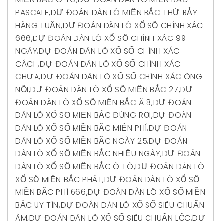
PASCALE
,
DỰ ĐOÁN DÀN LÔ MIỀN BẮC THỨ BẢY
HÀNG TUẦN
,
DỰ ĐOÁN DÀN LÔ XỔ SỐ CHÍNH XÁC
666
,
DỰ ĐOÁN DÀN LÔ XỔ SỐ CHÍNH XÁC 99
NGÀY
,
DỰ ĐOÁN DÀN LÔ XỔ SỐ CHÍNH XÁC
CÁCH
,
DỰ ĐOÁN DÀN LÔ XỔ SỐ CHÍNH XÁC
CHƯA
,
DỰ ĐOÁN DÀN LÔ XỔ SỐ CHÍNH XÁC ÔNG
NỘI
,
DỰ ĐOÁN DÀN LÔ XỔ SỐ MIỀN BẮC 27
,
DỰ
ĐOÁN DÀN LÔ XỔ SỐ MIỀN BẮC Ă 8
,
DỰ ĐOÁN
DÀN LÔ XỔ SỐ MIỀN BẮC ĐÚNG RỒI
,
DỰ ĐOÁN
DÀN LÔ XỔ SỐ MIỀN BẮC MIỄN PHÍ
,
DỰ ĐOÁN
DÀN LÔ XỔ SỐ MIỀN BẮC NGÀY 25
,
DỰ ĐOÁN
DÀN LÔ XỔ SỐ MIỀN BẮC NHIỀU NGÀY
,
DỰ ĐOÁN
DÀN LÔ XỔ SỐ MIỀN BẮC Ô TÔ
,
DỰ ĐOÁN DÀN LÔ
XỔ SỐ MIỀN BẮC PHÁT
,
DỰ ĐOÁN DÀN LÔ XỔ SỐ
MIỀN BẮC PHÍ 666
,
DỰ ĐOÁN DÀN LÔ XỔ SỐ MIỀN
BẮC UY TÍN
,
DỰ ĐOÁN DÀN LÔ XỔ SỐ SIÊU CHUẨN
ÂM
,
DỰ ĐOÁN DÀN LÔ XỔ SỐ SIÊU CHUẨN LỘC
,
DỰ