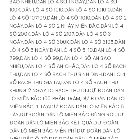
BAO NHIÊU
,
DÀN LÔ 4 SỐ 1 NGÀY
,
DÀN LÔ 4 SỐ
100K
,
DÀN LÔ 4 SỐ 1010
,
DÀN LÔ 4 SỐ 101010
,
DÀN
LÔ 4 SỐ 107109
,
DÀN LÔ 4 SỐ 11010
,
DÀN LÔ 4 SỐ 2
NGÀY
,
DÀN LÔ 4 SỐ 2 NHÁY MIỀN BẮC
,
DÀN LÔ 4
SỐ 200K
,
DÀN LÔ 4 SỐ 2107
,
DÀN LÔ 4 SỐ 3
NGÀY
,
DÀN LÔ 4 SỐ 300K
,
DÀN LÔ 4 SỐ 3105
,
DÀN
LÔ 4 SỐ 5 NGÀY
,
DÀN LÔ 4 SỐ 5-10
,
DÀN LÔ 4 SỐ
799
,
DÀN LÔ 4 SỐ 99
,
DÀN LÔ 4 SỐ ĂN BAO
NHIÊU
,
DÀN LÔ 4 SỐ ĂN CHẮC
,
DÀN LÔ 4 SỐ BACH
THU
,
DÀN LÔ 4 SỐ BACH THU BINH DINH
,
DÀN LÔ 4
SỐ BACH THU GIA LAI
,
DÀN LÔ 4 SỐ BACH THU
KHUNG 2 NGAY LO BACH THU DL
,
DỰ ĐOÁN DÀN
LÔ MIỀN BẮC 100 PHẦN TRĂM
,
DỰ ĐOÁN DÀN LÔ
MIỀN BẮC 4 TÂY
,
DỰ ĐOÁN DÀN LÔ MIỀN BẮC 6
TÂY
,
DỰ ĐOÁN DÀN LÔ MIỀN BẮC ĐÚNG RỒI
,
DỰ
ĐOÁN DÀN LÔ MIỀN BẮC KẾT QUẢ
,
DỰ ĐOÁN
DÀN LÔ MIỀN BẮC MIỄN PHÍ
,
DỰ ĐOÁN DÀN LÔ
MIỀN BẮC Ô TÔ
,
DỰ ĐOÁN DÀN LÔ MIỀN BẮC