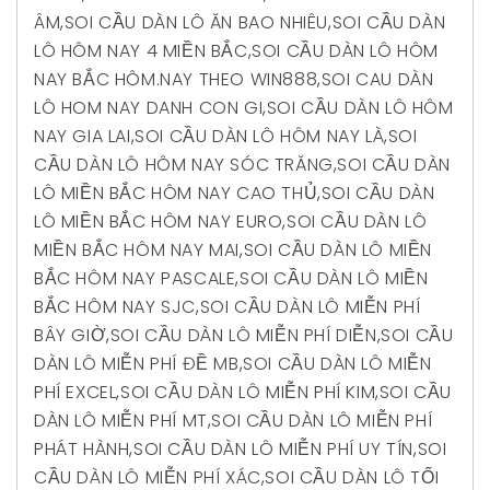
ÂM
,
SOI CẦU DÀN LÔ ĂN BAO NHIÊU
,
SOI CẦU DÀN
LÔ HÔM NAY 4 MIỀN BẮC
,
SOI CẦU DÀN LÔ HÔM
NAY BẮC HÔM.NAY THEO WIN888
,
SOI CAU DÀN
LÔ HOM NAY DANH CON GI
,
SOI CẦU DÀN LÔ HÔM
NAY GIA LAI
,
SOI CẦU DÀN LÔ HÔM NAY LÀ
,
SOI
CẦU DÀN LÔ HÔM NAY SÓC TRĂNG
,
SOI CẦU DÀN
LÔ MIỀN BẮC HÔM NAY CAO THỦ
,
SOI CẦU DÀN
LÔ MIỀN BẮC HÔM NAY EURO
,
SOI CẦU DÀN LÔ
MIỀN BẮC HÔM NAY MAI
,
SOI CẦU DÀN LÔ MIỀN
BẮC HÔM NAY PASCALE
,
SOI CẦU DÀN LÔ MIỀN
BẮC HÔM NAY SJC
,
SOI CẦU DÀN LÔ MIỄN PHÍ
BÂY GIỜ
,
SOI CẦU DÀN LÔ MIỄN PHÍ DIỄN
,
SOI CẦU
DÀN LÔ MIỄN PHÍ ĐỀ MB
,
SOI CẦU DÀN LÔ MIỄN
PHÍ EXCEL
,
SOI CẦU DÀN LÔ MIỄN PHÍ KIM
,
SOI CẦU
DÀN LÔ MIỄN PHÍ MT
,
SOI CẦU DÀN LÔ MIỄN PHÍ
PHÁT HÀNH
,
SOI CẦU DÀN LÔ MIỄN PHÍ UY TÍN
,
SOI
CẦU DÀN LÔ MIỄN PHÍ XÁC
,
SOI CẦU DÀN LÔ TỐI