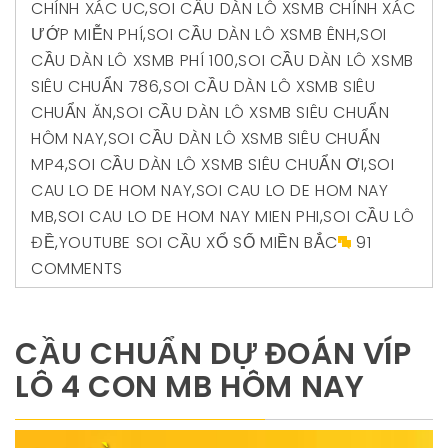
CHÍNH XÁC UC
,
SOI CẦU DÀN LÔ XSMB CHÍNH XÁC
ƯỚP MIỄN PHÍ
,
SOI CẦU DÀN LÔ XSMB ÊNH
,
SOI
CẦU DÀN LÔ XSMB PHÍ 100
,
SOI CẦU DÀN LÔ XSMB
SIÊU CHUẨN 786
,
SOI CẦU DÀN LÔ XSMB SIÊU
CHUẨN ĂN
,
SOI CẦU DÀN LÔ XSMB SIÊU CHUẨN
HÔM NAY
,
SOI CẦU DÀN LÔ XSMB SIÊU CHUẨN
MP4
,
SOI CẦU DÀN LÔ XSMB SIÊU CHUẨN ƠI
,
SOI
CAU LO DE HOM NAY
,
SOI CAU LO DE HOM NAY
MB
,
SOI CAU LO DE HOM NAY MIEN PHI
,
SOI CẦU LÔ
ĐỀ
,
YOUTUBE SOI CẦU XỔ SỐ MIỀN BẮC
91
COMMENTS
CẦU CHUẨN DỰ ĐOÁN VÍP
LÔ 4 CON MB HÔM NAY