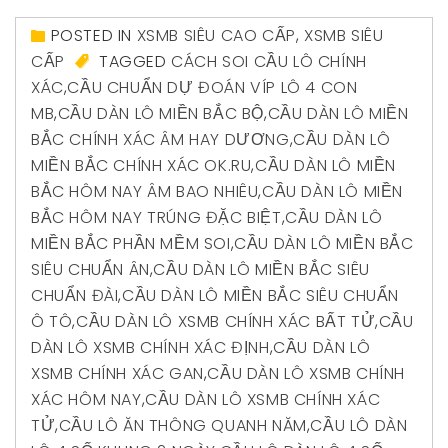
POSTED IN
XSMB SIÊU CAO CẤP
,
XSMB SIÊU
CẤP
TAGGED
CÁCH SOI CẦU LÔ CHÍNH
XÁC
,
CẦU CHUẨN DỰ ĐOÁN VÍP LÔ 4 CON
MB
,
CẦU DÀN LÔ MIỀN BẮC BỘ
,
CẦU DÀN LÔ MIỀN
BẮC CHÍNH XÁC ÂM HAY DƯƠNG
,
CẦU DÀN LÔ
MIỀN BẮC CHÍNH XÁC OK.RU
,
CẦU DÀN LÔ MIỀN
BẮC HÔM NAY ÂM BAO NHIÊU
,
CẦU DÀN LÔ MIỀN
BẮC HÔM NAY TRÚNG ĐẶC BIỆT
,
CẦU DÀN LÔ
MIỀN BẮC PHẦN MỀM SOI
,
CẦU DÀN LÔ MIỀN BẮC
SIÊU CHUẨN ÂN
,
CẦU DÀN LÔ MIỀN BẮC SIÊU
CHUẨN ĐÀI
,
CẦU DÀN LÔ MIỀN BẮC SIÊU CHUẨN
Ô TÔ
,
CẦU DÀN LÔ XSMB CHÍNH XÁC BẤT TỬ
,
CẦU
DÀN LÔ XSMB CHÍNH XÁC ĐỊNH
,
CẦU DÀN LÔ
XSMB CHÍNH XÁC GAN
,
CẦU DÀN LÔ XSMB CHÍNH
XÁC HÔM NAY
,
CẦU DÀN LÔ XSMB CHÍNH XÁC
TỬ
,
CẦU LÔ ĂN THÔNG QUANH NĂM
,
CẦU LÔ DÀN