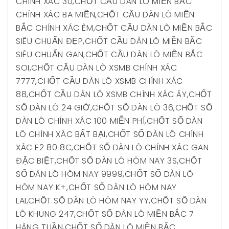
CHÍNH XÁC 30
,
CHỐT CẦU DÀN LÔ MIỀN BẮC
CHÍNH XÁC BA MIỀN
,
CHỐT CẦU DÀN LÔ MIỀN
BẮC CHÍNH XÁC ÊM
,
CHỐT CẦU DÀN LÔ MIỀN BẮC
SIÊU CHUẨN ĐẸP
,
CHỐT CẦU DÀN LÔ MIỀN BẮC
SIÊU CHUẨN GAN
,
CHỐT CẦU DÀN LÔ MIỀN BẮC
SOI
,
CHỐT CẦU DÀN LÔ XSMB CHÍNH XÁC
7777
,
CHỐT CẦU DÀN LÔ XSMB CHÍNH XÁC
88
,
CHỐT CẦU DÀN LÔ XSMB CHÍNH XÁC ÂY
,
CHỐT
SỐ DÀN LÔ 24 GIỜ
,
CHỐT SỐ DÀN LÔ 36
,
CHỐT SỐ
DÀN LÔ CHÍNH XÁC 100 MIỄN PHÍ
,
CHỐT SỐ DÀN
LÔ CHÍNH XÁC BẤT BẠI
,
CHỐT SỐ DÀN LÔ CHÍNH
XÁC E2 80 8C
,
CHỐT SỐ DÀN LÔ CHÍNH XÁC GAN
ĐẶC BIỆT
,
CHỐT SỐ DÀN LÔ HÔM NAY 3S
,
CHỐT
SỐ DÀN LÔ HÔM NAY 9999
,
CHỐT SỐ DÀN LÔ
HÔM NAY K+
,
CHỐT SỐ DÀN LÔ HÔM NAY
LAI
,
CHỐT SỐ DÀN LÔ HÔM NAY YY
,
CHỐT SỐ DÀN
LÔ KHUNG 247
,
CHỐT SỐ DÀN LÔ MIỀN BẮC 7
HÀNG TUẦN
,
CHỐT SỐ DÀN LÔ MIỀN BẮC