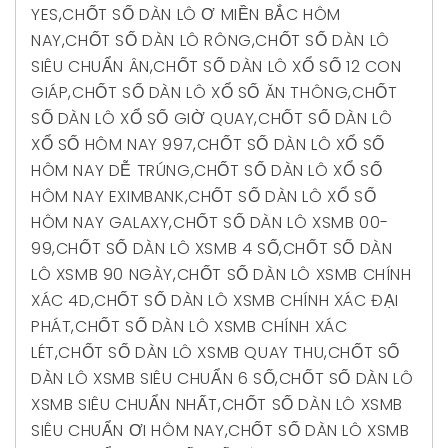
YES
,
CHỐT SỐ DÀN LÔ Ơ MIỀN BẮC HÔM
NAY
,
CHỐT SỐ DÀN LÔ RÔNG
,
CHỐT SỐ DÀN LÔ
SIÊU CHUẨN ÂN
,
CHỐT SỐ DÀN LÔ XỔ SỐ 12 CON
GIÁP
,
CHỐT SỐ DÀN LÔ XỔ SỐ ĂN THÔNG
,
CHỐT
SỐ DÀN LÔ XỔ SỐ GIỜ QUAY
,
CHỐT SỐ DÀN LÔ
XỔ SỐ HÔM NAY 997
,
CHỐT SỐ DÀN LÔ XỔ SỐ
HÔM NAY DỄ TRÚNG
,
CHỐT SỐ DÀN LÔ XỔ SỐ
HÔM NAY EXIMBANK
,
CHỐT SỐ DÀN LÔ XỔ SỐ
HÔM NAY GALAXY
,
CHỐT SỐ DÀN LÔ XSMB 00-
99
,
CHỐT SỐ DÀN LÔ XSMB 4 SỐ
,
CHỐT SỐ DÀN
LÔ XSMB 90 NGÀY
,
CHỐT SỐ DÀN LÔ XSMB CHÍNH
XÁC 4D
,
CHỐT SỐ DÀN LÔ XSMB CHÍNH XÁC ĐẠI
PHÁT
,
CHỐT SỐ DÀN LÔ XSMB CHÍNH XÁC
LÉT
,
CHỐT SỐ DÀN LÔ XSMB QUAY THU
,
CHỐT SỐ
DÀN LÔ XSMB SIÊU CHUẨN 6 SỐ
,
CHỐT SỐ DÀN LÔ
XSMB SIÊU CHUẨN NHẤT
,
CHỐT SỐ DÀN LÔ XSMB
SIÊU CHUẨN ƠI HÔM NAY
,
CHỐT SỐ DÀN LÔ XSMB