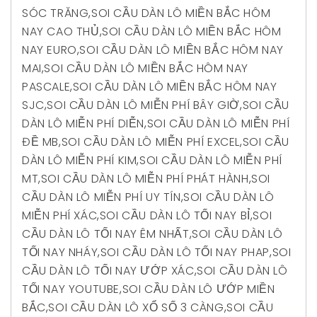
SÓC TRĂNG
,
SOI CẦU DÀN LÔ MIỀN BẮC HÔM
NAY CAO THỦ
,
SOI CẦU DÀN LÔ MIỀN BẮC HÔM
NAY EURO
,
SOI CẦU DÀN LÔ MIỀN BẮC HÔM NAY
MAI
,
SOI CẦU DÀN LÔ MIỀN BẮC HÔM NAY
PASCALE
,
SOI CẦU DÀN LÔ MIỀN BẮC HÔM NAY
SJC
,
SOI CẦU DÀN LÔ MIỄN PHÍ BÂY GIỜ
,
SOI CẦU
DÀN LÔ MIỄN PHÍ DIỄN
,
SOI CẦU DÀN LÔ MIỄN PHÍ
ĐỀ MB
,
SOI CẦU DÀN LÔ MIỄN PHÍ EXCEL
,
SOI CẦU
DÀN LÔ MIỄN PHÍ KIM
,
SOI CẦU DÀN LÔ MIỄN PHÍ
MT
,
SOI CẦU DÀN LÔ MIỄN PHÍ PHÁT HÀNH
,
SOI
CẦU DÀN LÔ MIỄN PHÍ UY TÍN
,
SOI CẦU DÀN LÔ
MIỄN PHÍ XÁC
,
SOI CẦU DÀN LÔ TỐI NAY BỈ
,
SOI
CẦU DÀN LÔ TỐI NAY ÊM NHẤT
,
SOI CẦU DÀN LÔ
TỐI NAY NHÁY
,
SOI CẦU DÀN LÔ TỐI NAY PHAP
,
SOI
CẦU DÀN LÔ TỐI NAY ƯỚP XÁC
,
SOI CẦU DÀN LÔ
TỐI NAY YOUTUBE
,
SOI CẦU DÀN LÔ ƯỚP MIỀN
BẮC
,
SOI CẦU DÀN LÔ XỔ SỐ 3 CÀNG
,
SOI CẦU