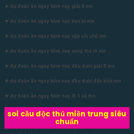
★ dự đoán ăn ngay hôm nay giải 8 mn
★ dự đoán ăn ngay hôm nay bao lô mn
★ dự đoán ăn ngay hôm nay cặp xỉu chủ mn
★ dự đoán ăn ngay hôm nay song thủ lô mn
★ dự đoán ăn ngay hôm nay đầu đuôi giải 8 mn
★ dự đoán ăn ngay hôm nay đầu đuôi đặc biệt mn
★ dự đoán ăn ngay hôm nay lô 3 số mn
soi cầu độc thủ miền trung siêu
chuẩn