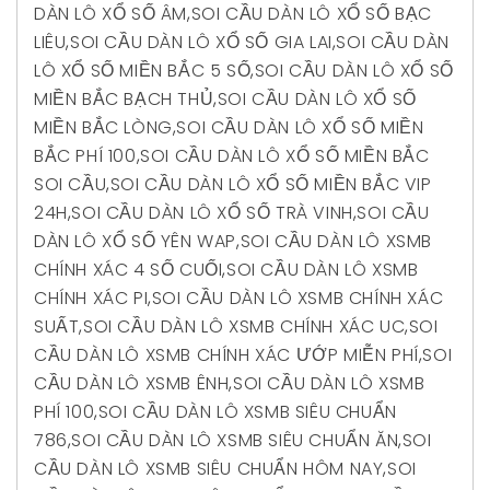
DÀN LÔ XỔ SỐ ÂM
,
SOI CẦU DÀN LÔ XỔ SỐ BẠC
LIÊU
,
SOI CẦU DÀN LÔ XỔ SỐ GIA LAI
,
SOI CẦU DÀN
LÔ XỔ SỐ MIỀN BẮC 5 SỐ
,
SOI CẦU DÀN LÔ XỔ SỐ
MIỀN BẮC BẠCH THỦ
,
SOI CẦU DÀN LÔ XỔ SỐ
MIỀN BẮC LÒNG
,
SOI CẦU DÀN LÔ XỔ SỐ MIỀN
BẮC PHÍ 100
,
SOI CẦU DÀN LÔ XỔ SỐ MIỀN BẮC
SOI CẦU
,
SOI CẦU DÀN LÔ XỔ SỐ MIỀN BẮC VIP
24H
,
SOI CẦU DÀN LÔ XỔ SỐ TRÀ VINH
,
SOI CẦU
DÀN LÔ XỔ SỐ YÊN WAP
,
SOI CẦU DÀN LÔ XSMB
CHÍNH XÁC 4 SỐ CUỐI
,
SOI CẦU DÀN LÔ XSMB
CHÍNH XÁC PI
,
SOI CẦU DÀN LÔ XSMB CHÍNH XÁC
SUẤT
,
SOI CẦU DÀN LÔ XSMB CHÍNH XÁC UC
,
SOI
CẦU DÀN LÔ XSMB CHÍNH XÁC ƯỚP MIỄN PHÍ
,
SOI
CẦU DÀN LÔ XSMB ÊNH
,
SOI CẦU DÀN LÔ XSMB
PHÍ 100
,
SOI CẦU DÀN LÔ XSMB SIÊU CHUẨN
786
,
SOI CẦU DÀN LÔ XSMB SIÊU CHUẨN ĂN
,
SOI
CẦU DÀN LÔ XSMB SIÊU CHUẨN HÔM NAY
,
SOI