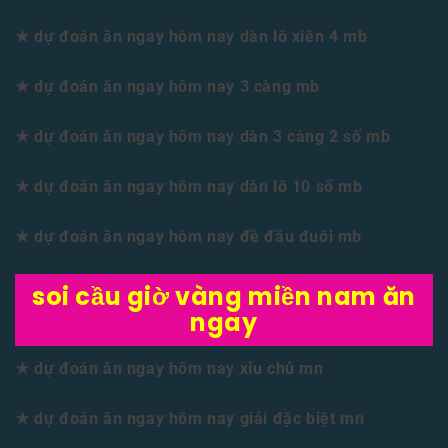
★ dự đoán ăn ngay hôm nay dàn lô xiên 4 mb
★ dự đoán ăn ngay hôm nay 3 càng mb
★ dự đoán ăn ngay hôm nay dàn 3 càng 2 số mb
★ dự đoán ăn ngay hôm nay dàn lô 10 số mb
★ dự đoán ăn ngay hôm nay đề đầu đuôi mb
soi cầu giờ vàng miền nam ăn
ngay
★ dự đoán ăn ngay hôm nay xỉu chủ mn
★ dự đoán ăn ngay hôm nay giải đặc biệt mn