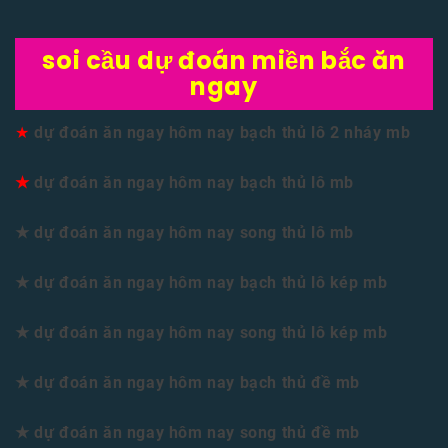
soi cầu dự đoán miền bắc ăn
ngay
★
dự đoán ăn ngay hôm nay bạch thủ lô 2 nháy mb
★
dự đoán ăn ngay hôm nay bạch thủ lô mb
★ dự đoán ăn ngay hôm nay song thủ lô mb
★ dự đoán ăn ngay hôm nay bạch thủ lô kép mb
★ dự đoán ăn ngay hôm nay song thủ lô kép mb
★ dự đoán ăn ngay hôm nay bạch thủ đề mb
★ dự đoán ăn ngay hôm nay song thủ đề mb