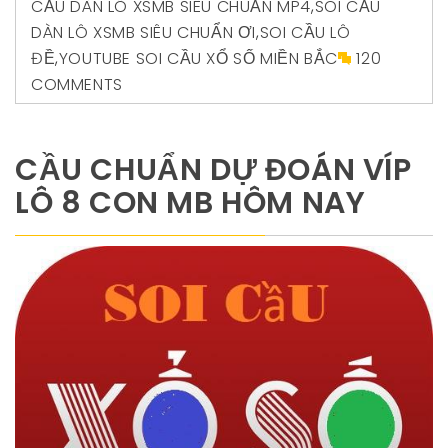
CẦU DÀN LÔ XSMB SIÊU CHUẨN MP4
,
SOI CẦU
DÀN LÔ XSMB SIÊU CHUẨN ƠI
,
SOI CẦU LÔ
ĐỀ
,
YOUTUBE SOI CẦU XỔ SỐ MIỀN BẮC
120
COMMENTS
CẦU CHUẨN DỰ ĐOÁN VÍP
LÔ 8 CON MB HÔM NAY