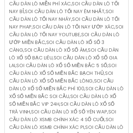
CẦU DÀN LÔ MIỄN PHÍ XÁC
,
SOI CẦU DÀN LÔ TỐI
NAY BỈ
,
SOI CẦU DÀN LÔ TỐI NAY ÊM NHẤT
,
SOI
CẦU DÀN LÔ TỐI NAY NHÁY
,
SOI CẦU DÀN LÔ TỐI
NAY PHAP
,
SOI CẦU DÀN LÔ TỐI NAY ƯỚP XÁC
,
SOI
CẦU DÀN LÔ TỐI NAY YOUTUBE
,
SOI CẦU DÀN LÔ
ƯỚP MIỀN BẮC
,
SOI CẦU DÀN LÔ XỔ SỐ 3
CÀNG
,
SOI CẦU DÀN LÔ XỔ SỐ ÂM
,
SOI CẦU DÀN
LÔ XỔ SỐ BẠC LIÊU
,
SOI CẦU DÀN LÔ XỔ SỐ GIA
LAI
,
SOI CẦU DÀN LÔ XỔ SỐ MIỀN BẮC 5 SỐ
,
SOI
CẦU DÀN LÔ XỔ SỐ MIỀN BẮC BẠCH THỦ
,
SOI
CẦU DÀN LÔ XỔ SỐ MIỀN BẮC LÒNG
,
SOI CẦU
DÀN LÔ XỔ SỐ MIỀN BẮC PHÍ 100
,
SOI CẦU DÀN LÔ
XỔ SỐ MIỀN BẮC SOI CẦU
,
SOI CẦU DÀN LÔ XỔ
SỐ MIỀN BẮC VIP 24H
,
SOI CẦU DÀN LÔ XỔ SỐ
TRÀ VINH
,
SOI CẦU DÀN LÔ XỔ SỐ YÊN WAP
,
SOI
CẦU DÀN LÔ XSMB CHÍNH XÁC 4 SỐ CUỐI
,
SOI
CẦU DÀN LÔ XSMB CHÍNH XÁC PI
,
SOI CẦU DÀN LÔ