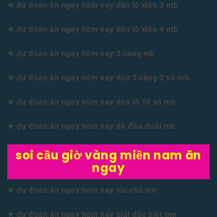
★ dự đoán ăn ngay hôm nay dàn lô xiên 3 mb
★ dự đoán ăn ngay hôm nay dàn lô xiên 4 mb
★ dự đoán ăn ngay hôm nay 3 càng mb
★ dự đoán ăn ngay hôm nay dàn 3 càng 2 số mb
★ dự đoán ăn ngay hôm nay dàn lô 10 số mb
★ dự đoán ăn ngay hôm nay đề đầu đuôi mb
soi cầu giờ vàng miền nam ăn
ngay
★ dự đoán ăn ngay hôm nay xỉu chủ mn
★ dự đoán ăn ngay hôm nay giải đặc biệt mn