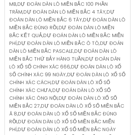
MB
,
DỰ ĐOÁN DÀN LÔ MIỀN BẮC 100 PHẦN
TRĂM
,
DỰ ĐOÁN DÀN LÔ MIỀN BẮC 4 TÂY
,
DỰ
ĐOÁN DÀN LÔ MIỀN BẮC 6 TÂY
,
DỰ ĐOÁN DÀN LÔ
MIỀN BẮC ĐÚNG RỒI
,
DỰ ĐOÁN DÀN LÔ MIỀN
BẮC KẾT QUẢ
,
DỰ ĐOÁN DÀN LÔ MIỀN BẮC MIỄN
PHÍ
,
DỰ ĐOÁN DÀN LÔ MIỀN BẮC Ô TÔ
,
DỰ ĐOÁN
DÀN LÔ MIỀN BẮC PASCALE
,
DỰ ĐOÁN DÀN LÔ
MIỀN BẮC THỨ BẢY HÀNG TUẦN
,
DỰ ĐOÁN DÀN
LÔ XỔ SỐ CHÍNH XÁC 666
,
DỰ ĐOÁN DÀN LÔ XỔ
SỐ CHÍNH XÁC 99 NGÀY
,
DỰ ĐOÁN DÀN LÔ XỔ SỐ
CHÍNH XÁC CÁCH
,
DỰ ĐOÁN DÀN LÔ XỔ SỐ
CHÍNH XÁC CHƯA
,
DỰ ĐOÁN DÀN LÔ XỔ SỐ
CHÍNH XÁC ÔNG NỘI
,
DỰ ĐOÁN DÀN LÔ XỔ SỐ
MIỀN BẮC 27
,
DỰ ĐOÁN DÀN LÔ XỔ SỐ MIỀN BẮC
Ă 8
,
DỰ ĐOÁN DÀN LÔ XỔ SỐ MIỀN BẮC ĐÚNG
RỒI
,
DỰ ĐOÁN DÀN LÔ XỔ SỐ MIỀN BẮC MIỄN
PHÍ
,
DỰ ĐOÁN DÀN LÔ XỔ SỐ MIỀN BẮC NGÀY