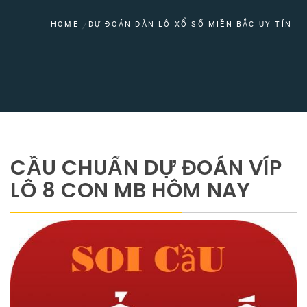
HOME
DỰ ĐOÁN DÀN LÔ XỔ SỐ MIỀN BẮC UY TÍN
CẦU CHUẨN DỰ ĐOÁN VÍP
LÔ 8 CON MB HÔM NAY