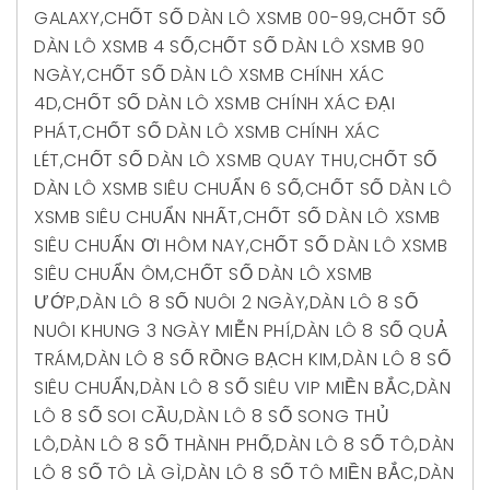
GALAXY
,
CHỐT SỐ DÀN LÔ XSMB 00-99
,
CHỐT SỐ
DÀN LÔ XSMB 4 SỐ
,
CHỐT SỐ DÀN LÔ XSMB 90
NGÀY
,
CHỐT SỐ DÀN LÔ XSMB CHÍNH XÁC
4D
,
CHỐT SỐ DÀN LÔ XSMB CHÍNH XÁC ĐẠI
PHÁT
,
CHỐT SỐ DÀN LÔ XSMB CHÍNH XÁC
LÉT
,
CHỐT SỐ DÀN LÔ XSMB QUAY THU
,
CHỐT SỐ
DÀN LÔ XSMB SIÊU CHUẨN 6 SỐ
,
CHỐT SỐ DÀN LÔ
XSMB SIÊU CHUẨN NHẤT
,
CHỐT SỐ DÀN LÔ XSMB
SIÊU CHUẨN ƠI HÔM NAY
,
CHỐT SỐ DÀN LÔ XSMB
SIÊU CHUẨN ÔM
,
CHỐT SỐ DÀN LÔ XSMB
ƯỚP
,
DÀN LÔ 8 SỐ NUÔI 2 NGÀY
,
DÀN LÔ 8 SỐ
NUÔI KHUNG 3 NGÀY MIỄN PHÍ
,
DÀN LÔ 8 SỐ QUẢ
TRÁM
,
DÀN LÔ 8 SỐ RỒNG BẠCH KIM
,
DÀN LÔ 8 SỐ
SIÊU CHUẨN
,
DÀN LÔ 8 SỐ SIÊU VIP MIỀN BẮC
,
DÀN
LÔ 8 SỐ SOI CẦU
,
DÀN LÔ 8 SỐ SONG THỦ
LÔ
,
DÀN LÔ 8 SỐ THÀNH PHỐ
,
DÀN LÔ 8 SỐ TÔ
,
DÀN
LÔ 8 SỐ TÔ LÀ GÌ
,
DÀN LÔ 8 SỐ TÔ MIỀN BẮC
,
DÀN