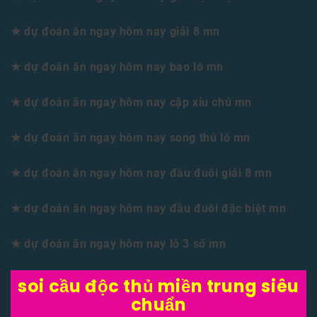
★ dự đoán ăn ngay hôm nay giải 8 mn
★ dự đoán ăn ngay hôm nay bao lô mn
★ dự đoán ăn ngay hôm nay cặp xỉu chủ mn
★ dự đoán ăn ngay hôm nay song thủ lô mn
★ dự đoán ăn ngay hôm nay đầu đuôi giải 8 mn
★ dự đoán ăn ngay hôm nay đầu đuôi đặc biệt mn
★ dự đoán ăn ngay hôm nay lô 3 số mn
soi cầu độc thủ miền trung siêu
chuẩn