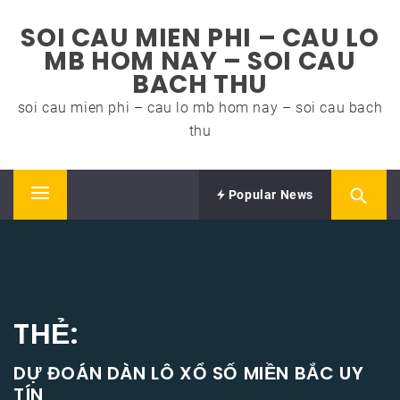
Skip
SOI CAU MIEN PHI – CAU LO
to
MB HOM NAY – SOI CAU
content
BACH THU
soi cau mien phi – cau lo mb hom nay – soi cau bach
thu
Popular News
Primary
Menu
THẺ:
DỰ ĐOÁN DÀN LÔ XỔ SỐ MIỀN BẮC UY
TÍN