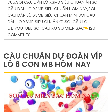
786
,
SOI CẦU DÀN LÔ XSMB SIÊU CHUẨN ĂN
,
SOI
CẦU DÀN LÔ XSMB SIÊU CHUẨN HÔM NAY
,
SOI
CẦU DÀN LÔ XSMB SIÊU CHUẨN MP4
,
SOI CẦU
DÀN LÔ XSMB SIÊU CHUẨN ƠI
,
SOI CẦU LÔ
ĐỀ
,
YOUTUBE SOI CẦU XỔ SỐ MIỀN BẮC
120
COMMENTS
CẦU CHUẨN DỰ ĐOÁN VÍP
LÔ 6 CON MB HÔM NAY