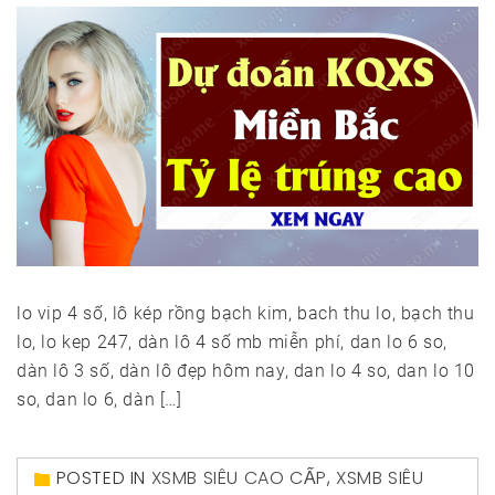
lo vip 4 số, lô kép rồng bạch kim, bach thu lo, bạch thu
lo, lo kep 247, dàn lô 4 số mb miễn phí, dan lo 6 so,
dàn lô 3 số, dàn lô đẹp hôm nay, dan lo 4 so, dan lo 10
so, dan lo 6, dàn […]
POSTED IN
XSMB SIÊU CAO CẤP
,
XSMB SIÊU