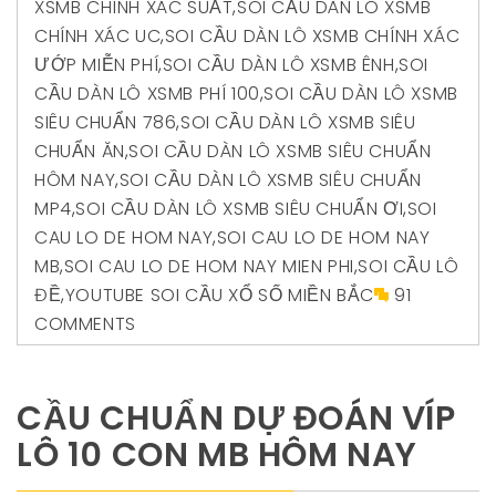
XSMB CHÍNH XÁC SUẤT
,
SOI CẦU DÀN LÔ XSMB
CHÍNH XÁC UC
,
SOI CẦU DÀN LÔ XSMB CHÍNH XÁC
ƯỚP MIỄN PHÍ
,
SOI CẦU DÀN LÔ XSMB ÊNH
,
SOI
CẦU DÀN LÔ XSMB PHÍ 100
,
SOI CẦU DÀN LÔ XSMB
SIÊU CHUẨN 786
,
SOI CẦU DÀN LÔ XSMB SIÊU
CHUẨN ĂN
,
SOI CẦU DÀN LÔ XSMB SIÊU CHUẨN
HÔM NAY
,
SOI CẦU DÀN LÔ XSMB SIÊU CHUẨN
MP4
,
SOI CẦU DÀN LÔ XSMB SIÊU CHUẨN ƠI
,
SOI
CAU LO DE HOM NAY
,
SOI CAU LO DE HOM NAY
MB
,
SOI CAU LO DE HOM NAY MIEN PHI
,
SOI CẦU LÔ
ĐỀ
,
YOUTUBE SOI CẦU XỔ SỐ MIỀN BẮC
91
COMMENTS
CẦU CHUẨN DỰ ĐOÁN VÍP
LÔ 10 CON MB HÔM NAY