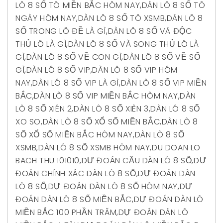
LÔ 8 SỐ TÔ MIỀN BẮC HÔM NAY
,
DÀN LÔ 8 SỐ TÔ
NGÀY HÔM NAY
,
DÀN LÔ 8 SỐ TÔ XSMB
,
DÀN LÔ 8
SỐ TRONG LÔ ĐỀ LÀ GÌ
,
DÀN LÔ 8 SỐ VÀ ĐỘC
THỦ LÔ LÀ GÌ
,
DÀN LÔ 8 SỐ VÀ SONG THỦ LÔ LÀ
GÌ
,
DÀN LÔ 8 SỐ VỀ CON GÌ
,
DÀN LÔ 8 SỐ VỀ SỐ
GÌ
,
DÀN LÔ 8 SỐ VIP
,
DÀN LÔ 8 SỐ VIP HÔM
NAY
,
DÀN LÔ 8 SỐ VIP LÀ GÌ
,
DÀN LÔ 8 SỐ VIP MIỀN
BẮC
,
DÀN LÔ 8 SỐ VIP MIỀN BẮC HÔM NAY
,
DÀN
LÔ 8 SỐ XIÊN 2
,
DÀN LÔ 8 SỐ XIÊN 3
,
DÀN LÔ 8 SỐ
XO SO
,
DÀN LÔ 8 SỐ XỔ SỐ MIỀN BẮC
,
DÀN LÔ 8
SỐ XỔ SỐ MIỀN BẮC HÔM NAY
,
DÀN LÔ 8 SỐ
XSMB
,
DÀN LÔ 8 SỐ XSMB HÔM NAY
,
DU DOAN LO
BACH THU 101010
,
DỰ ĐOÁN CẦU DÀN LÔ 8 SỐ
,
DỰ
ĐOÁN CHÍNH XÁC DÀN LÔ 8 SỐ
,
DỰ ĐOÁN DÀN
LÔ 8 SỐ
,
DỰ ĐOÁN DÀN LÔ 8 SỐ HÔM NAY
,
DỰ
ĐOÁN DÀN LÔ 8 SỐ MIỀN BẮC
,
DỰ ĐOÁN DÀN LÔ
MIỀN BẮC 100 PHẦN TRĂM
,
DỰ ĐOÁN DÀN LÔ