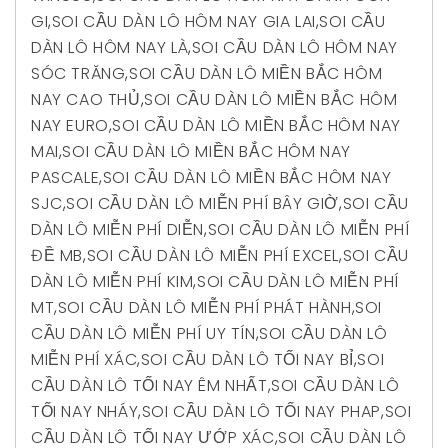
GI
,
SOI CẦU DÀN LÔ HÔM NAY GIA LAI
,
SOI CẦU
DÀN LÔ HÔM NAY LÀ
,
SOI CẦU DÀN LÔ HÔM NAY
SÓC TRĂNG
,
SOI CẦU DÀN LÔ MIỀN BẮC HÔM
NAY CAO THỦ
,
SOI CẦU DÀN LÔ MIỀN BẮC HÔM
NAY EURO
,
SOI CẦU DÀN LÔ MIỀN BẮC HÔM NAY
MAI
,
SOI CẦU DÀN LÔ MIỀN BẮC HÔM NAY
PASCALE
,
SOI CẦU DÀN LÔ MIỀN BẮC HÔM NAY
SJC
,
SOI CẦU DÀN LÔ MIỄN PHÍ BÂY GIỜ
,
SOI CẦU
DÀN LÔ MIỄN PHÍ DIỄN
,
SOI CẦU DÀN LÔ MIỄN PHÍ
ĐỀ MB
,
SOI CẦU DÀN LÔ MIỄN PHÍ EXCEL
,
SOI CẦU
DÀN LÔ MIỄN PHÍ KIM
,
SOI CẦU DÀN LÔ MIỄN PHÍ
MT
,
SOI CẦU DÀN LÔ MIỄN PHÍ PHÁT HÀNH
,
SOI
CẦU DÀN LÔ MIỄN PHÍ UY TÍN
,
SOI CẦU DÀN LÔ
MIỄN PHÍ XÁC
,
SOI CẦU DÀN LÔ TỐI NAY BỈ
,
SOI
CẦU DÀN LÔ TỐI NAY ÊM NHẤT
,
SOI CẦU DÀN LÔ
TỐI NAY NHÁY
,
SOI CẦU DÀN LÔ TỐI NAY PHAP
,
SOI
CẦU DÀN LÔ TỐI NAY ƯỚP XÁC
,
SOI CẦU DÀN LÔ