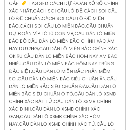
CẤP
TAGGED
CÁCH DỰ ĐOÁN XỔ SỐ CHÍNH
XÁC NHẤT
,
CÁCH SOI CẦU LÔ ĐỀ
,
CÁCH SOI CẦU
LÔ ĐỀ CHUẨN
,
CÁCH SOI CẦU LÔ ĐỀ MIỀN
BẮC
,
CÁCH SOI CẦU LÔ MIỀN BẮC
,
CẦU CHUẨN
DỰ ĐOÁN VÍP LÔ 10 CON MB
,
CẦU DÀN LÔ MIỀN
BẮC BỘ
,
CẦU DÀN LÔ MIỀN BẮC CHÍNH XÁC ÂM
HAY DƯƠNG
,
CẦU DÀN LÔ MIỀN BẮC CHÍNH XÁC
OK.RU
,
CẦU DÀN LÔ MIỀN BẮC HÔM NAY ÂM BAO
NHIÊU
,
CẦU DÀN LÔ MIỀN BẮC HÔM NAY TRÚNG
ĐẶC BIỆT
,
CẦU DÀN LÔ MIỀN BẮC PHẦN MỀM
SOI
,
CẦU DÀN LÔ MIỀN BẮC SIÊU CHUẨN ÂN
,
CẦU
DÀN LÔ MIỀN BẮC SIÊU CHUẨN ĐÀI
,
CẦU DÀN LÔ
MIỀN BẮC SIÊU CHUẨN Ô TÔ
,
CẦU DÀN LÔ XSMB
CHÍNH XÁC BẤT TỬ
,
CẦU DÀN LÔ XSMB CHÍNH
XÁC ĐỊNH
,
CẦU DÀN LÔ XSMB CHÍNH XÁC
GAN
,
CẦU DÀN LÔ XSMB CHÍNH XÁC HÔM
NAY
,
CẦU DÀN LÔ XSMB CHÍNH XÁC TỬ
,
CẦU LÔ