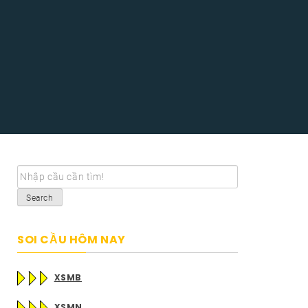
Search
SOI CẦU HÔM NAY
XSMB
XSMN