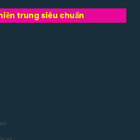
miền trung siêu chuẩn
 mt
ệt mt