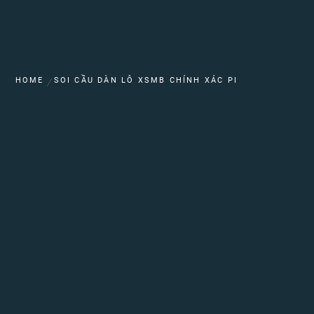
HOME
SOI CẦU DÀN LÔ XSMB CHÍNH XÁC PI