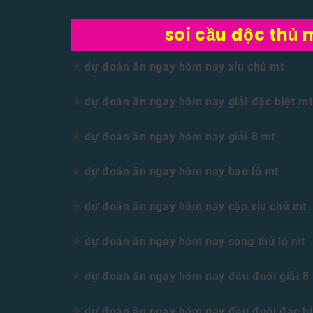
soi cầu độc thủ 
★
dự đoán ăn ngay hôm nay xỉu chủ mt
★
dự đoán ăn ngay hôm nay giải đặc biệt mt
★
dự đoán ăn ngay hôm nay giải 8 mt
★
dự đoán ăn ngay hôm nay bao lô mt
★
dự đoán ăn ngay hôm nay cặp xỉu chủ mt
★
dự đoán ăn ngay hôm nay song thủ lô mt
★
dự đoán ăn ngay hôm nay đầu đuôi giải 8
★
dự đoán ăn ngay hôm nay đầu đuôi đặc bi