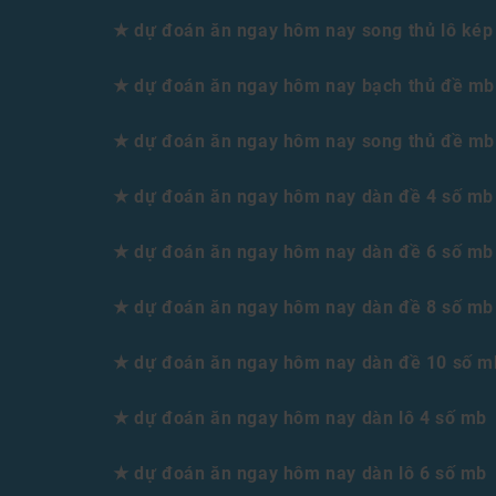
★ dự đoán ăn ngay hôm nay song thủ lô ké
★ dự đoán ăn ngay hôm nay bạch thủ đề mb
★ dự đoán ăn ngay hôm nay song thủ đề mb
★ dự đoán ăn ngay hôm nay dàn đề 4 số mb
★ dự đoán ăn ngay hôm nay dàn đề 6 số mb
★ dự đoán ăn ngay hôm nay dàn đề 8 số mb
★ dự đoán ăn ngay hôm nay dàn đề 10 số m
★ dự đoán ăn ngay hôm nay dàn lô 4 số mb
★ dự đoán ăn ngay hôm nay dàn lô 6 số mb