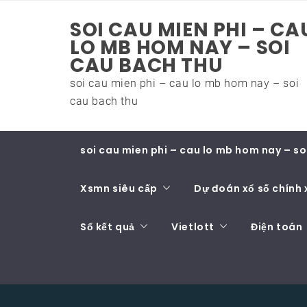
Skip
SOI CAU MIEN PHI – CA
to
LO MB HOM NAY – SOI
content
CAU BACH THU
soi cau mien phi – cau lo mb hom nay – soi
cau bach thu
soi cau mien phi – cau lo mb hom nay – so
Xsmn siêu cấp
Dự đoán xổ số chính
Sổ kết quả
Vietlott
Điện toán