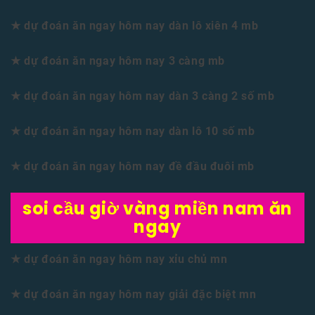
★ dự đoán ăn ngay hôm nay dàn lô xiên 4 mb
★ dự đoán ăn ngay hôm nay 3 càng mb
★ dự đoán ăn ngay hôm nay dàn 3 càng 2 số mb
★ dự đoán ăn ngay hôm nay dàn lô 10 số mb
★ dự đoán ăn ngay hôm nay đề đầu đuôi mb
soi cầu giờ vàng miền nam ăn
ngay
★ dự đoán ăn ngay hôm nay xỉu chủ mn
★ dự đoán ăn ngay hôm nay giải đặc biệt mn