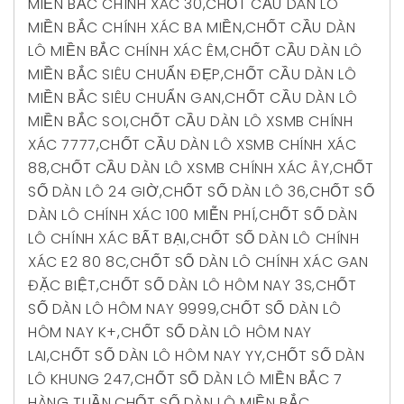
MIỀN BẮC CHÍNH XÁC 30
,
CHỐT CẦU DÀN LÔ
MIỀN BẮC CHÍNH XÁC BA MIỀN
,
CHỐT CẦU DÀN
LÔ MIỀN BẮC CHÍNH XÁC ÊM
,
CHỐT CẦU DÀN LÔ
MIỀN BẮC SIÊU CHUẨN ĐẸP
,
CHỐT CẦU DÀN LÔ
MIỀN BẮC SIÊU CHUẨN GAN
,
CHỐT CẦU DÀN LÔ
MIỀN BẮC SOI
,
CHỐT CẦU DÀN LÔ XSMB CHÍNH
XÁC 7777
,
CHỐT CẦU DÀN LÔ XSMB CHÍNH XÁC
88
,
CHỐT CẦU DÀN LÔ XSMB CHÍNH XÁC ÂY
,
CHỐT
SỐ DÀN LÔ 24 GIỜ
,
CHỐT SỐ DÀN LÔ 36
,
CHỐT SỐ
DÀN LÔ CHÍNH XÁC 100 MIỄN PHÍ
,
CHỐT SỐ DÀN
LÔ CHÍNH XÁC BẤT BẠI
,
CHỐT SỐ DÀN LÔ CHÍNH
XÁC E2 80 8C
,
CHỐT SỐ DÀN LÔ CHÍNH XÁC GAN
ĐẶC BIỆT
,
CHỐT SỐ DÀN LÔ HÔM NAY 3S
,
CHỐT
SỐ DÀN LÔ HÔM NAY 9999
,
CHỐT SỐ DÀN LÔ
HÔM NAY K+
,
CHỐT SỐ DÀN LÔ HÔM NAY
LAI
,
CHỐT SỐ DÀN LÔ HÔM NAY YY
,
CHỐT SỐ DÀN
LÔ KHUNG 247
,
CHỐT SỐ DÀN LÔ MIỀN BẮC 7
HÀNG TUẦN
,
CHỐT SỐ DÀN LÔ MIỀN BẮC