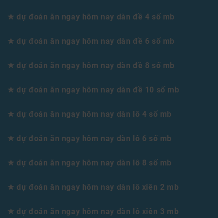
★ dự đoán ăn ngay hôm nay dàn đề 4 số mb
★ dự đoán ăn ngay hôm nay dàn đề 6 số mb
★ dự đoán ăn ngay hôm nay dàn đề 8 số mb
★ dự đoán ăn ngay hôm nay dàn đề 10 số mb
★ dự đoán ăn ngay hôm nay dàn lô 4 số mb
★ dự đoán ăn ngay hôm nay dàn lô 6 số mb
★ dự đoán ăn ngay hôm nay dàn lô 8 số mb
★ dự đoán ăn ngay hôm nay dàn lô xiên 2 mb
★ dự đoán ăn ngay hôm nay dàn lô xiên 3 mb