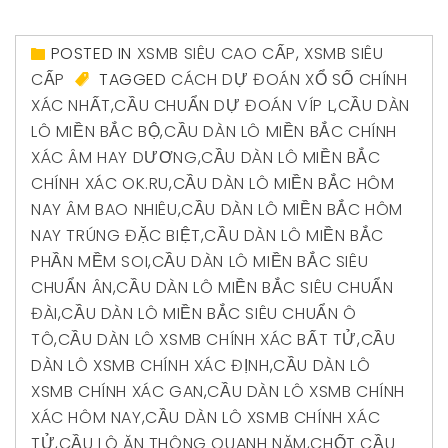
POSTED IN
XSMB SIÊU CAO CẤP
,
XSMB SIÊU
CẤP
TAGGED
CÁCH DỰ ĐOÁN XỔ SỐ CHÍNH
XÁC NHẤT
,
CẦU CHUẨN DỰ ĐOÁN VÍP L
,
CẦU DÀN
LÔ MIỀN BẮC BỘ
,
CẦU DÀN LÔ MIỀN BẮC CHÍNH
XÁC ÂM HAY DƯƠNG
,
CẦU DÀN LÔ MIỀN BẮC
CHÍNH XÁC OK.RU
,
CẦU DÀN LÔ MIỀN BẮC HÔM
NAY ÂM BAO NHIÊU
,
CẦU DÀN LÔ MIỀN BẮC HÔM
NAY TRÚNG ĐẶC BIỆT
,
CẦU DÀN LÔ MIỀN BẮC
PHẦN MỀM SOI
,
CẦU DÀN LÔ MIỀN BẮC SIÊU
CHUẨN ÂN
,
CẦU DÀN LÔ MIỀN BẮC SIÊU CHUẨN
ĐÀI
,
CẦU DÀN LÔ MIỀN BẮC SIÊU CHUẨN Ô
TÔ
,
CẦU DÀN LÔ XSMB CHÍNH XÁC BẤT TỬ
,
CẦU
DÀN LÔ XSMB CHÍNH XÁC ĐỊNH
,
CẦU DÀN LÔ
XSMB CHÍNH XÁC GAN
,
CẦU DÀN LÔ XSMB CHÍNH
XÁC HÔM NAY
,
CẦU DÀN LÔ XSMB CHÍNH XÁC
TỬ
,
CẦU LÔ ĂN THÔNG QUANH NĂM
,
CHỐT CẦU