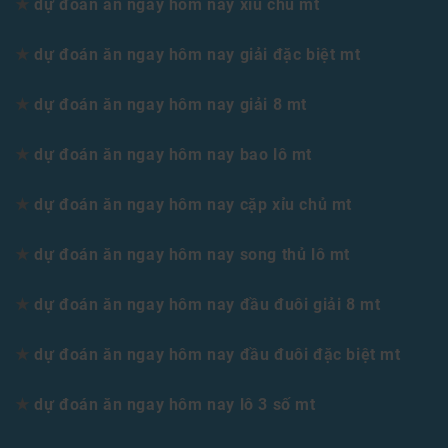
★
dự đoán ăn ngay hôm nay xỉu chủ mt
★
dự đoán ăn ngay hôm nay giải đặc biệt mt
★
dự đoán ăn ngay hôm nay giải 8 mt
★
dự đoán ăn ngay hôm nay bao lô mt
★
dự đoán ăn ngay hôm nay cặp xỉu chủ mt
★
dự đoán ăn ngay hôm nay song thủ lô mt
★
dự đoán ăn ngay hôm nay đầu đuôi giải 8 mt
★
dự đoán ăn ngay hôm nay đầu đuôi đặc biệt mt
★
dự đoán ăn ngay hôm nay lô 3 số mt