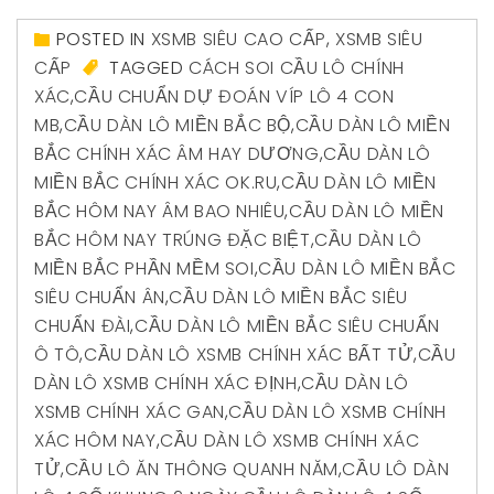
POSTED IN
XSMB SIÊU CAO CẤP
,
XSMB SIÊU
CẤP
TAGGED
CÁCH SOI CẦU LÔ CHÍNH
XÁC
,
CẦU CHUẨN DỰ ĐOÁN VÍP LÔ 4 CON
MB
,
CẦU DÀN LÔ MIỀN BẮC BỘ
,
CẦU DÀN LÔ MIỀN
BẮC CHÍNH XÁC ÂM HAY DƯƠNG
,
CẦU DÀN LÔ
MIỀN BẮC CHÍNH XÁC OK.RU
,
CẦU DÀN LÔ MIỀN
BẮC HÔM NAY ÂM BAO NHIÊU
,
CẦU DÀN LÔ MIỀN
BẮC HÔM NAY TRÚNG ĐẶC BIỆT
,
CẦU DÀN LÔ
MIỀN BẮC PHẦN MỀM SOI
,
CẦU DÀN LÔ MIỀN BẮC
SIÊU CHUẨN ÂN
,
CẦU DÀN LÔ MIỀN BẮC SIÊU
CHUẨN ĐÀI
,
CẦU DÀN LÔ MIỀN BẮC SIÊU CHUẨN
Ô TÔ
,
CẦU DÀN LÔ XSMB CHÍNH XÁC BẤT TỬ
,
CẦU
DÀN LÔ XSMB CHÍNH XÁC ĐỊNH
,
CẦU DÀN LÔ
XSMB CHÍNH XÁC GAN
,
CẦU DÀN LÔ XSMB CHÍNH
XÁC HÔM NAY
,
CẦU DÀN LÔ XSMB CHÍNH XÁC
TỬ
,
CẦU LÔ ĂN THÔNG QUANH NĂM
,
CẦU LÔ DÀN