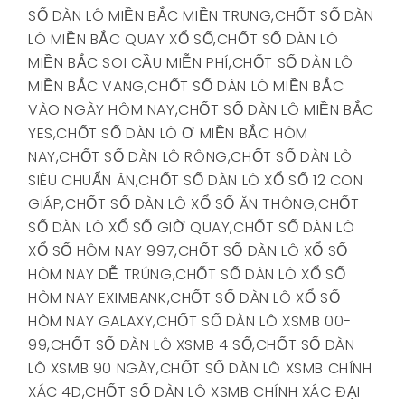
SỐ DÀN LÔ MIỀN BẮC MIỀN TRUNG
,
CHỐT SỐ DÀN
LÔ MIỀN BẮC QUAY XỔ SỐ
,
CHỐT SỐ DÀN LÔ
MIỀN BẮC SOI CẦU MIỄN PHÍ
,
CHỐT SỐ DÀN LÔ
MIỀN BẮC VANG
,
CHỐT SỐ DÀN LÔ MIỀN BẮC
VÀO NGÀY HÔM NAY
,
CHỐT SỐ DÀN LÔ MIỀN BẮC
YES
,
CHỐT SỐ DÀN LÔ Ơ MIỀN BẮC HÔM
NAY
,
CHỐT SỐ DÀN LÔ RÔNG
,
CHỐT SỐ DÀN LÔ
SIÊU CHUẨN ÂN
,
CHỐT SỐ DÀN LÔ XỔ SỐ 12 CON
GIÁP
,
CHỐT SỐ DÀN LÔ XỔ SỐ ĂN THÔNG
,
CHỐT
SỐ DÀN LÔ XỔ SỐ GIỜ QUAY
,
CHỐT SỐ DÀN LÔ
XỔ SỐ HÔM NAY 997
,
CHỐT SỐ DÀN LÔ XỔ SỐ
HÔM NAY DỄ TRÚNG
,
CHỐT SỐ DÀN LÔ XỔ SỐ
HÔM NAY EXIMBANK
,
CHỐT SỐ DÀN LÔ XỔ SỐ
HÔM NAY GALAXY
,
CHỐT SỐ DÀN LÔ XSMB 00-
99
,
CHỐT SỐ DÀN LÔ XSMB 4 SỐ
,
CHỐT SỐ DÀN
LÔ XSMB 90 NGÀY
,
CHỐT SỐ DÀN LÔ XSMB CHÍNH
XÁC 4D
,
CHỐT SỐ DÀN LÔ XSMB CHÍNH XÁC ĐẠI