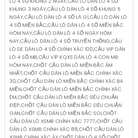
LÔ 4 SỐ KHUNG 2 NGÀY
,
CẦU LÔ DÀN LÔ 4 SỐ
KHUNG 3 NGÀY
,
CẦU LÔ DÀN LÔ 4 SỐ KHUNG 5
NGÀY
,
CẦU LÔ DÀN LÔ 4 SỐ LÀ GÌ
,
CẦU LÔ DÀN LÔ
4 SỐ MIỀN BẮC
,
CẦU LÔ DÀN LÔ 4 SỐ MIỀN BẮC
HÔM NAY
,
CẦU LÔ DÀN LÔ 4 SỐ NGÀY HÔM
NAY
,
CẦU LÔ DÀN LÔ 4 SỐ TRUYỀN THỐNG
,
CẦU
LÔ DE DÀN LÔ 4 SỐ CHÍNH XÁC 100
,
CẦU VIP DÀN
LÔ 4 SỐ MB
,
CẦU VÍP KQXS DÀN LÔ 4 CON MB
HÔM NAY
,
CHỐT CẦU DÀN LÔ MIỀN BẮC ÂM
NHẤT
,
CHỐT CẦU DÀN LÔ MIỀN BẮC CHÍNH XÁC
30
,
CHỐT CẦU DÀN LÔ MIỀN BẮC CHÍNH XÁC BA
MIỀN
,
CHỐT CẦU DÀN LÔ MIỀN BẮC CHÍNH XÁC
ÊM
,
CHỐT CẦU DÀN LÔ MIỀN BẮC SIÊU CHUẨN
ĐẸP
,
CHỐT CẦU DÀN LÔ MIỀN BẮC SIÊU CHUẨN
GAN
,
CHỐT CẦU DÀN LÔ MIỀN BẮC SOI
,
CHỐT
CẦU DÀN LÔ XSMB CHÍNH XÁC 7777
,
CHỐT CẦU
DÀN LÔ XSMB CHÍNH XÁC 88
,
CHỐT CẦU DÀN LÔ
XSMB CHÍNH XÁC ÂY
,
CHỐT DÀN LÔ 4 SỐ
,
CHỐT