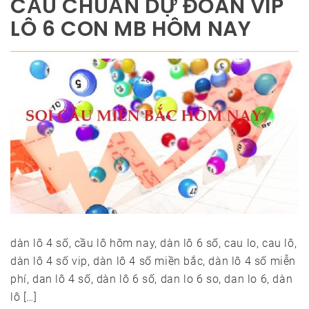
CẦU CHUẨN DỰ ĐOÁN VÍP
LÔ 6 CON MB HÔM NAY
dàn lô 4 số, cầu lô hôm nay, dàn lô 6 số, cau lo, cau lô,
dàn lô 4 số vip, dàn lô 4 số miền bắc, dàn lô 4 số miễn
phí, dan lô 4 số, dàn lô 6 số, dan lo 6 so, dan lo 6, dàn
lô […]