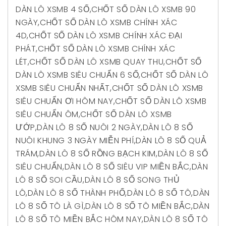
DÀN LÔ XSMB 4 SỐ
,
CHỐT SỐ DÀN LÔ XSMB 90
NGÀY
,
CHỐT SỐ DÀN LÔ XSMB CHÍNH XÁC
4D
,
CHỐT SỐ DÀN LÔ XSMB CHÍNH XÁC ĐẠI
PHÁT
,
CHỐT SỐ DÀN LÔ XSMB CHÍNH XÁC
LÉT
,
CHỐT SỐ DÀN LÔ XSMB QUAY THU
,
CHỐT SỐ
DÀN LÔ XSMB SIÊU CHUẨN 6 SỐ
,
CHỐT SỐ DÀN LÔ
XSMB SIÊU CHUẨN NHẤT
,
CHỐT SỐ DÀN LÔ XSMB
SIÊU CHUẨN ƠI HÔM NAY
,
CHỐT SỐ DÀN LÔ XSMB
SIÊU CHUẨN ÔM
,
CHỐT SỐ DÀN LÔ XSMB
ƯỚP
,
DÀN LÔ 8 SỐ NUÔI 2 NGÀY
,
DÀN LÔ 8 SỐ
NUÔI KHUNG 3 NGÀY MIỄN PHÍ
,
DÀN LÔ 8 SỐ QUẢ
TRÁM
,
DÀN LÔ 8 SỐ RỒNG BẠCH KIM
,
DÀN LÔ 8 SỐ
SIÊU CHUẨN
,
DÀN LÔ 8 SỐ SIÊU VIP MIỀN BẮC
,
DÀN
LÔ 8 SỐ SOI CẦU
,
DÀN LÔ 8 SỐ SONG THỦ
LÔ
,
DÀN LÔ 8 SỐ THÀNH PHỐ
,
DÀN LÔ 8 SỐ TÔ
,
DÀN
LÔ 8 SỐ TÔ LÀ GÌ
,
DÀN LÔ 8 SỐ TÔ MIỀN BẮC
,
DÀN
LÔ 8 SỐ TÔ MIỀN BẮC HÔM NAY
,
DÀN LÔ 8 SỐ TÔ