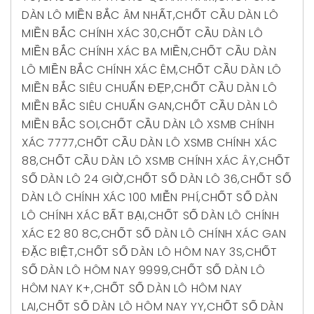
DÀN LÔ MIỀN BẮC ÂM NHẤT
,
CHỐT CẦU DÀN LÔ
MIỀN BẮC CHÍNH XÁC 30
,
CHỐT CẦU DÀN LÔ
MIỀN BẮC CHÍNH XÁC BA MIỀN
,
CHỐT CẦU DÀN
LÔ MIỀN BẮC CHÍNH XÁC ÊM
,
CHỐT CẦU DÀN LÔ
MIỀN BẮC SIÊU CHUẨN ĐẸP
,
CHỐT CẦU DÀN LÔ
MIỀN BẮC SIÊU CHUẨN GAN
,
CHỐT CẦU DÀN LÔ
MIỀN BẮC SOI
,
CHỐT CẦU DÀN LÔ XSMB CHÍNH
XÁC 7777
,
CHỐT CẦU DÀN LÔ XSMB CHÍNH XÁC
88
,
CHỐT CẦU DÀN LÔ XSMB CHÍNH XÁC ÂY
,
CHỐT
SỐ DÀN LÔ 24 GIỜ
,
CHỐT SỐ DÀN LÔ 36
,
CHỐT SỐ
DÀN LÔ CHÍNH XÁC 100 MIỄN PHÍ
,
CHỐT SỐ DÀN
LÔ CHÍNH XÁC BẤT BẠI
,
CHỐT SỐ DÀN LÔ CHÍNH
XÁC E2 80 8C
,
CHỐT SỐ DÀN LÔ CHÍNH XÁC GAN
ĐẶC BIỆT
,
CHỐT SỐ DÀN LÔ HÔM NAY 3S
,
CHỐT
SỐ DÀN LÔ HÔM NAY 9999
,
CHỐT SỐ DÀN LÔ
HÔM NAY K+
,
CHỐT SỐ DÀN LÔ HÔM NAY
LAI
,
CHỐT SỐ DÀN LÔ HÔM NAY YY
,
CHỐT SỐ DÀN