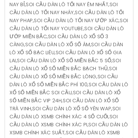
NAY BỈ
,
SOI CẦU DÀN LÔ TỐI NAY ÊM NHẤT
,
SOI
CẦU DÀN LÔ TỐI NAY NHÁY
,
SOI CẦU DÀN LÔ TỐI
NAY PHAP
,
SOI CẦU DÀN LÔ TỐI NAY ƯỚP XÁC
,
SOI
CẦU DÀN LÔ TỐI NAY YOUTUBE
,
SOI CẦU DÀN LÔ
ƯỚP MIỀN BẮC
,
SOI CẦU DÀN LÔ XỔ SỐ 3
CÀNG
,
SOI CẦU DÀN LÔ XỔ SỐ ÂM
,
SOI CẦU DÀN
LÔ XỔ SỐ BẠC LIÊU
,
SOI CẦU DÀN LÔ XỔ SỐ GIA
LAI
,
SOI CẦU DÀN LÔ XỔ SỐ MIỀN BẮC 5 SỐ
,
SOI
CẦU DÀN LÔ XỔ SỐ MIỀN BẮC BẠCH THỦ
,
SOI
CẦU DÀN LÔ XỔ SỐ MIỀN BẮC LÒNG
,
SOI CẦU
DÀN LÔ XỔ SỐ MIỀN BẮC PHÍ 100
,
SOI CẦU DÀN LÔ
XỔ SỐ MIỀN BẮC SOI CẦU
,
SOI CẦU DÀN LÔ XỔ
SỐ MIỀN BẮC VIP 24H
,
SOI CẦU DÀN LÔ XỔ SỐ
TRÀ VINH
,
SOI CẦU DÀN LÔ XỔ SỐ YÊN WAP
,
SOI
CẦU DÀN LÔ XSMB CHÍNH XÁC 4 SỐ CUỐI
,
SOI
CẦU DÀN LÔ XSMB CHÍNH XÁC PI
,
SOI CẦU DÀN LÔ
XSMB CHÍNH XÁC SUẤT
,
SOI CẦU DÀN LÔ XSMB