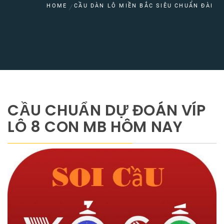
HOME
CẦU DÀN LÔ MIỀN BẮC SIÊU CHUẨN ĐÀI
CẦU CHUẨN DỰ ĐOÁN VÍP
LÔ 8 CON MB HÔM NAY