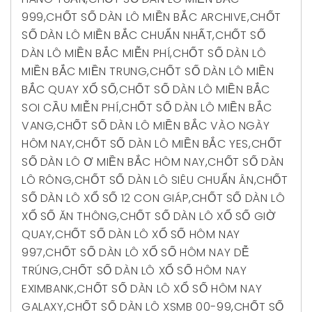
999
,
CHỐT SỐ DÀN LÔ MIỀN BẮC ARCHIVE
,
CHỐT
SỐ DÀN LÔ MIỀN BẮC CHUẨN NHẤT
,
CHỐT SỐ
DÀN LÔ MIỀN BẮC MIỄN PHÍ
,
CHỐT SỐ DÀN LÔ
MIỀN BẮC MIỀN TRUNG
,
CHỐT SỐ DÀN LÔ MIỀN
BẮC QUAY XỔ SỐ
,
CHỐT SỐ DÀN LÔ MIỀN BẮC
SOI CẦU MIỄN PHÍ
,
CHỐT SỐ DÀN LÔ MIỀN BẮC
VANG
,
CHỐT SỐ DÀN LÔ MIỀN BẮC VÀO NGÀY
HÔM NAY
,
CHỐT SỐ DÀN LÔ MIỀN BẮC YES
,
CHỐT
SỐ DÀN LÔ Ơ MIỀN BẮC HÔM NAY
,
CHỐT SỐ DÀN
LÔ RÔNG
,
CHỐT SỐ DÀN LÔ SIÊU CHUẨN ÂN
,
CHỐT
SỐ DÀN LÔ XỔ SỐ 12 CON GIÁP
,
CHỐT SỐ DÀN LÔ
XỔ SỐ ĂN THÔNG
,
CHỐT SỐ DÀN LÔ XỔ SỐ GIỜ
QUAY
,
CHỐT SỐ DÀN LÔ XỔ SỐ HÔM NAY
997
,
CHỐT SỐ DÀN LÔ XỔ SỐ HÔM NAY DỄ
TRÚNG
,
CHỐT SỐ DÀN LÔ XỔ SỐ HÔM NAY
EXIMBANK
,
CHỐT SỐ DÀN LÔ XỔ SỐ HÔM NAY
GALAXY
,
CHỐT SỐ DÀN LÔ XSMB 00-99
,
CHỐT SỐ