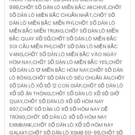
999
,
CHỐT SỐ DÀN LÔ MIỀN BẮC ARCHIVE
,
CHỐT
SỐ DÀN LÔ MIỀN BẮC CHUẨN NHẤT
,
CHỐT SỐ
DÀN LÔ MIỀN BẮC MIỄN PHÍ
,
CHỐT SỐ DÀN LÔ
MIỀN BẮC MIỀN TRUNG
,
CHỐT SỐ DÀN LÔ MIỀN
BẮC QUAY XỔ SỐ
,
CHỐT SỐ DÀN LÔ MIỀN BẮC
SOI CẦU MIỄN PHÍ
,
CHỐT SỐ DÀN LÔ MIỀN BẮC
VANG
,
CHỐT SỐ DÀN LÔ MIỀN BẮC VÀO NGÀY
HÔM NAY
,
CHỐT SỐ DÀN LÔ MIỀN BẮC YES
,
CHỐT
SỐ DÀN LÔ Ơ MIỀN BẮC HÔM NAY
,
CHỐT SỐ DÀN
LÔ RÔNG
,
CHỐT SỐ DÀN LÔ SIÊU CHUẨN ÂN
,
CHỐT
SỐ DÀN LÔ XỔ SỐ 12 CON GIÁP
,
CHỐT SỐ DÀN LÔ
XỔ SỐ ĂN THÔNG
,
CHỐT SỐ DÀN LÔ XỔ SỐ GIỜ
QUAY
,
CHỐT SỐ DÀN LÔ XỔ SỐ HÔM NAY
997
,
CHỐT SỐ DÀN LÔ XỔ SỐ HÔM NAY DỄ
TRÚNG
,
CHỐT SỐ DÀN LÔ XỔ SỐ HÔM NAY
EXIMBANK
,
CHỐT SỐ DÀN LÔ XỔ SỐ HÔM NAY
GALAXY
,
CHỐT SỐ DÀN LÔ XSMB 00-99
,
CHỐT SỐ