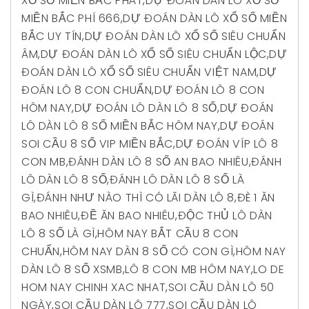
XỔ SỐ MIỀN BẮC PHÁT
,
DỰ ĐOÁN DÀN LÔ XỔ SỐ
MIỀN BẮC PHÍ 666
,
DỰ ĐOÁN DÀN LÔ XỔ SỐ MIỀN
BẮC UY TÍN
,
DỰ ĐOÁN DÀN LÔ XỔ SỐ SIÊU CHUẨN
ÂM
,
DỰ ĐOÁN DÀN LÔ XỔ SỐ SIÊU CHUẨN LỘC
,
DỰ
ĐOÁN DÀN LÔ XỔ SỐ SIÊU CHUẨN VIỆT NAM
,
DỰ
ĐOÁN LÔ 8 CON CHUẨN
,
DỰ ĐOÁN LÔ 8 CON
HÔM NAY
,
DỰ ĐOÁN LÔ DÀN LÔ 8 SỐ
,
DỰ ĐOÁN
LÔ DÀN LÔ 8 SỐ MIỀN BẮC HÔM NAY
,
DỰ ĐOÁN
SOI CẦU 8 SỐ VIP MIỀN BẮC
,
DỰ ĐOÁN VÍP LÔ 8
CON MB
,
ĐÁNH DÀN LÔ 8 SỐ AN BAO NHIÊU
,
ĐÁNH
LÔ DÀN LÔ 8 SỐ
,
ĐÁNH LÔ DÀN LÔ 8 SỐ LÀ
GÌ
,
ĐÁNH NHƯ NÀO THÌ CÓ LÃI DÀN LÔ 8
,
ĐÈ 1 ĂN
BAO NHIÊU
,
ĐỀ ĂN BAO NHIÊU
,
ĐỘC THỦ LÔ DÀN
LÔ 8 SỐ LÀ GÌ
,
HÔM NAY BẮT CẦU 8 CON
CHUẨN
,
HÔM NAY DÀN 8 SỐ CÓ CON GÌ
,
HÔM NAY
DÀN LÔ 8 SỐ XSMB
,
LÔ 8 CON MB HÔM NAY
,
LO DE
HOM NAY CHINH XAC NHAT
,
SOI CẦU DÀN LÔ 50
NGÀY
,
SOI CẦU DÀN LÔ 777
,
SOI CẦU DÀN LÔ