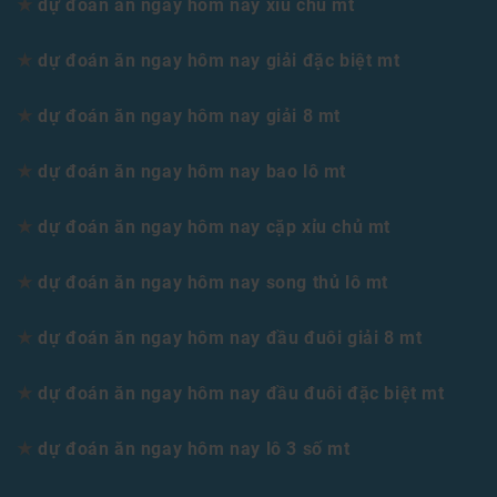
★
dự đoán ăn ngay hôm nay xỉu chủ mt
★
dự đoán ăn ngay hôm nay giải đặc biệt mt
★
dự đoán ăn ngay hôm nay giải 8 mt
★
dự đoán ăn ngay hôm nay bao lô mt
★
dự đoán ăn ngay hôm nay cặp xỉu chủ mt
★
dự đoán ăn ngay hôm nay song thủ lô mt
★
dự đoán ăn ngay hôm nay đầu đuôi giải 8 mt
★
dự đoán ăn ngay hôm nay đầu đuôi đặc biệt mt
★
dự đoán ăn ngay hôm nay lô 3 số mt