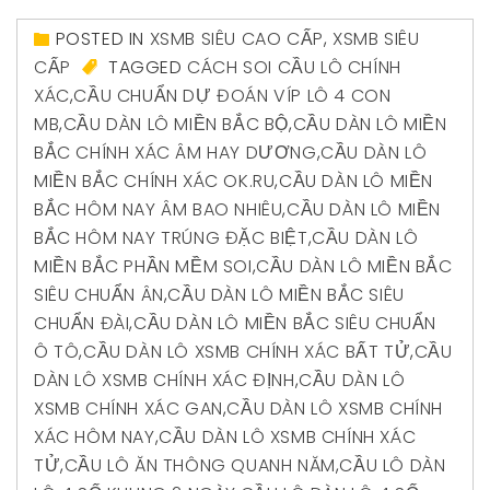
POSTED IN
XSMB SIÊU CAO CẤP
,
XSMB SIÊU
CẤP
TAGGED
CÁCH SOI CẦU LÔ CHÍNH
XÁC
,
CẦU CHUẨN DỰ ĐOÁN VÍP LÔ 4 CON
MB
,
CẦU DÀN LÔ MIỀN BẮC BỘ
,
CẦU DÀN LÔ MIỀN
BẮC CHÍNH XÁC ÂM HAY DƯƠNG
,
CẦU DÀN LÔ
MIỀN BẮC CHÍNH XÁC OK.RU
,
CẦU DÀN LÔ MIỀN
BẮC HÔM NAY ÂM BAO NHIÊU
,
CẦU DÀN LÔ MIỀN
BẮC HÔM NAY TRÚNG ĐẶC BIỆT
,
CẦU DÀN LÔ
MIỀN BẮC PHẦN MỀM SOI
,
CẦU DÀN LÔ MIỀN BẮC
SIÊU CHUẨN ÂN
,
CẦU DÀN LÔ MIỀN BẮC SIÊU
CHUẨN ĐÀI
,
CẦU DÀN LÔ MIỀN BẮC SIÊU CHUẨN
Ô TÔ
,
CẦU DÀN LÔ XSMB CHÍNH XÁC BẤT TỬ
,
CẦU
DÀN LÔ XSMB CHÍNH XÁC ĐỊNH
,
CẦU DÀN LÔ
XSMB CHÍNH XÁC GAN
,
CẦU DÀN LÔ XSMB CHÍNH
XÁC HÔM NAY
,
CẦU DÀN LÔ XSMB CHÍNH XÁC
TỬ
,
CẦU LÔ ĂN THÔNG QUANH NĂM
,
CẦU LÔ DÀN