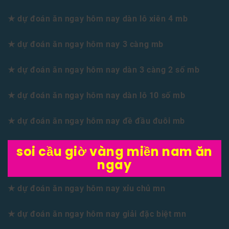
★ dự đoán ăn ngay hôm nay dàn lô xiên 4 mb
★ dự đoán ăn ngay hôm nay 3 càng mb
★ dự đoán ăn ngay hôm nay dàn 3 càng 2 số mb
★ dự đoán ăn ngay hôm nay dàn lô 10 số mb
★ dự đoán ăn ngay hôm nay đề đầu đuôi mb
soi cầu giờ vàng miền nam ăn
ngay
★ dự đoán ăn ngay hôm nay xỉu chủ mn
★ dự đoán ăn ngay hôm nay giải đặc biệt mn