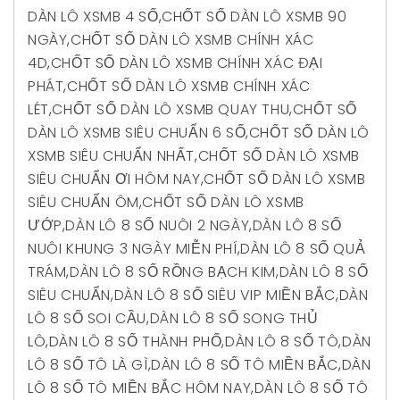
DÀN LÔ XSMB 4 SỐ
,
CHỐT SỐ DÀN LÔ XSMB 90
NGÀY
,
CHỐT SỐ DÀN LÔ XSMB CHÍNH XÁC
4D
,
CHỐT SỐ DÀN LÔ XSMB CHÍNH XÁC ĐẠI
PHÁT
,
CHỐT SỐ DÀN LÔ XSMB CHÍNH XÁC
LÉT
,
CHỐT SỐ DÀN LÔ XSMB QUAY THU
,
CHỐT SỐ
DÀN LÔ XSMB SIÊU CHUẨN 6 SỐ
,
CHỐT SỐ DÀN LÔ
XSMB SIÊU CHUẨN NHẤT
,
CHỐT SỐ DÀN LÔ XSMB
SIÊU CHUẨN ƠI HÔM NAY
,
CHỐT SỐ DÀN LÔ XSMB
SIÊU CHUẨN ÔM
,
CHỐT SỐ DÀN LÔ XSMB
ƯỚP
,
DÀN LÔ 8 SỐ NUÔI 2 NGÀY
,
DÀN LÔ 8 SỐ
NUÔI KHUNG 3 NGÀY MIỄN PHÍ
,
DÀN LÔ 8 SỐ QUẢ
TRÁM
,
DÀN LÔ 8 SỐ RỒNG BẠCH KIM
,
DÀN LÔ 8 SỐ
SIÊU CHUẨN
,
DÀN LÔ 8 SỐ SIÊU VIP MIỀN BẮC
,
DÀN
LÔ 8 SỐ SOI CẦU
,
DÀN LÔ 8 SỐ SONG THỦ
LÔ
,
DÀN LÔ 8 SỐ THÀNH PHỐ
,
DÀN LÔ 8 SỐ TÔ
,
DÀN
LÔ 8 SỐ TÔ LÀ GÌ
,
DÀN LÔ 8 SỐ TÔ MIỀN BẮC
,
DÀN
LÔ 8 SỐ TÔ MIỀN BẮC HÔM NAY
,
DÀN LÔ 8 SỐ TÔ