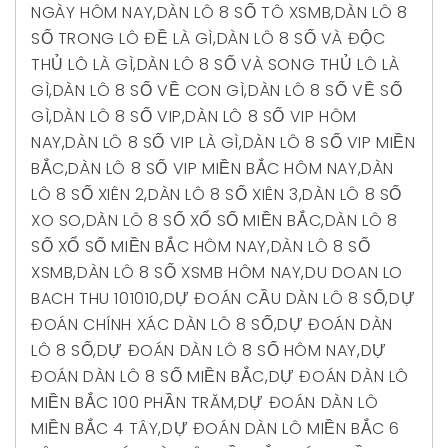
NGÀY HÔM NAY
,
DÀN LÔ 8 SỐ TÔ XSMB
,
DÀN LÔ 8
SỐ TRONG LÔ ĐỀ LÀ GÌ
,
DÀN LÔ 8 SỐ VÀ ĐỘC
THỦ LÔ LÀ GÌ
,
DÀN LÔ 8 SỐ VÀ SONG THỦ LÔ LÀ
GÌ
,
DÀN LÔ 8 SỐ VỀ CON GÌ
,
DÀN LÔ 8 SỐ VỀ SỐ
GÌ
,
DÀN LÔ 8 SỐ VIP
,
DÀN LÔ 8 SỐ VIP HÔM
NAY
,
DÀN LÔ 8 SỐ VIP LÀ GÌ
,
DÀN LÔ 8 SỐ VIP MIỀN
BẮC
,
DÀN LÔ 8 SỐ VIP MIỀN BẮC HÔM NAY
,
DÀN
LÔ 8 SỐ XIÊN 2
,
DÀN LÔ 8 SỐ XIÊN 3
,
DÀN LÔ 8 SỐ
XO SO
,
DÀN LÔ 8 SỐ XỔ SỐ MIỀN BẮC
,
DÀN LÔ 8
SỐ XỔ SỐ MIỀN BẮC HÔM NAY
,
DÀN LÔ 8 SỐ
XSMB
,
DÀN LÔ 8 SỐ XSMB HÔM NAY
,
DU DOAN LO
BACH THU 101010
,
DỰ ĐOÁN CẦU DÀN LÔ 8 SỐ
,
DỰ
ĐOÁN CHÍNH XÁC DÀN LÔ 8 SỐ
,
DỰ ĐOÁN DÀN
LÔ 8 SỐ
,
DỰ ĐOÁN DÀN LÔ 8 SỐ HÔM NAY
,
DỰ
ĐOÁN DÀN LÔ 8 SỐ MIỀN BẮC
,
DỰ ĐOÁN DÀN LÔ
MIỀN BẮC 100 PHẦN TRĂM
,
DỰ ĐOÁN DÀN LÔ
MIỀN BẮC 4 TÂY
,
DỰ ĐOÁN DÀN LÔ MIỀN BẮC 6