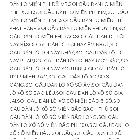
DÀN LÔ MIỄN PHÍ ĐỀ MB
,
SOI CẦU DÀN LÔ MIỄN
PHÍ EXCEL
,
SOI CẦU DÀN LÔ MIỄN PHÍ KIM
,
SOI CẦU
DÀN LÔ MIỄN PHÍ MT
,
SOI CẦU DÀN LÔ MIỄN PHÍ
PHÁT HÀNH
,
SOI CẦU DÀN LÔ MIỄN PHÍ UY TÍN
,
SOI
CẦU DÀN LÔ MIỄN PHÍ XÁC
,
SOI CẦU DÀN LÔ TỐI
NAY BỈ
,
SOI CẦU DÀN LÔ TỐI NAY ÊM NHẤT
,
SOI
CẦU DÀN LÔ TỐI NAY NHÁY
,
SOI CẦU DÀN LÔ TỐI
NAY PHAP
,
SOI CẦU DÀN LÔ TỐI NAY ƯỚP XÁC
,
SOI
CẦU DÀN LÔ TỐI NAY YOUTUBE
,
SOI CẦU DÀN LÔ
ƯỚP MIỀN BẮC
,
SOI CẦU DÀN LÔ XỔ SỐ 3
CÀNG
,
SOI CẦU DÀN LÔ XỔ SỐ ÂM
,
SOI CẦU DÀN
LÔ XỔ SỐ BẠC LIÊU
,
SOI CẦU DÀN LÔ XỔ SỐ GIA
LAI
,
SOI CẦU DÀN LÔ XỔ SỐ MIỀN BẮC 5 SỐ
,
SOI
CẦU DÀN LÔ XỔ SỐ MIỀN BẮC BẠCH THỦ
,
SOI
CẦU DÀN LÔ XỔ SỐ MIỀN BẮC LÒNG
,
SOI CẦU
DÀN LÔ XỔ SỐ MIỀN BẮC PHÍ 100
,
SOI CẦU DÀN LÔ
XỔ SỐ MIỀN BẮC SOI CẦU
,
SOI CẦU DÀN LÔ XỔ