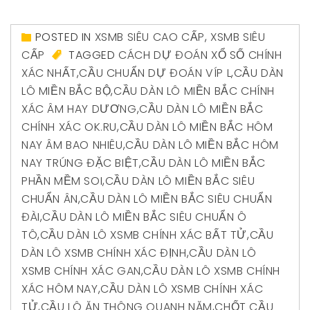
POSTED IN
XSMB SIÊU CAO CẤP
,
XSMB SIÊU
CẤP
TAGGED
CÁCH DỰ ĐOÁN XỔ SỐ CHÍNH
XÁC NHẤT
,
CẦU CHUẨN DỰ ĐOÁN VÍP L
,
CẦU DÀN
LÔ MIỀN BẮC BỘ
,
CẦU DÀN LÔ MIỀN BẮC CHÍNH
XÁC ÂM HAY DƯƠNG
,
CẦU DÀN LÔ MIỀN BẮC
CHÍNH XÁC OK.RU
,
CẦU DÀN LÔ MIỀN BẮC HÔM
NAY ÂM BAO NHIÊU
,
CẦU DÀN LÔ MIỀN BẮC HÔM
NAY TRÚNG ĐẶC BIỆT
,
CẦU DÀN LÔ MIỀN BẮC
PHẦN MỀM SOI
,
CẦU DÀN LÔ MIỀN BẮC SIÊU
CHUẨN ÂN
,
CẦU DÀN LÔ MIỀN BẮC SIÊU CHUẨN
ĐÀI
,
CẦU DÀN LÔ MIỀN BẮC SIÊU CHUẨN Ô
TÔ
,
CẦU DÀN LÔ XSMB CHÍNH XÁC BẤT TỬ
,
CẦU
DÀN LÔ XSMB CHÍNH XÁC ĐỊNH
,
CẦU DÀN LÔ
XSMB CHÍNH XÁC GAN
,
CẦU DÀN LÔ XSMB CHÍNH
XÁC HÔM NAY
,
CẦU DÀN LÔ XSMB CHÍNH XÁC
TỬ
,
CẦU LÔ ĂN THÔNG QUANH NĂM
,
CHỐT CẦU