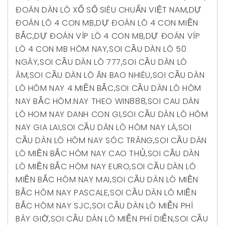
ĐOÁN DÀN LÔ XỔ SỐ SIÊU CHUẨN VIỆT NAM
,
DỰ
ĐOÁN LÔ 4 CON MB
,
DỰ ĐOÁN LÔ 4 CON MIỀN
BẮC
,
DỰ ĐOÁN VÍP LÔ 4 CON MB
,
DỰ ĐOÁN VÍP
LÔ 4 CON MB HÔM NAY
,
SOI CẦU DÀN LÔ 50
NGÀY
,
SOI CẦU DÀN LÔ 777
,
SOI CẦU DÀN LÔ
ÂM
,
SOI CẦU DÀN LÔ ĂN BAO NHIÊU
,
SOI CẦU DÀN
LÔ HÔM NAY 4 MIỀN BẮC
,
SOI CẦU DÀN LÔ HÔM
NAY BẮC HÔM.NAY THEO WIN888
,
SOI CAU DÀN
LÔ HOM NAY DANH CON GI
,
SOI CẦU DÀN LÔ HÔM
NAY GIA LAI
,
SOI CẦU DÀN LÔ HÔM NAY LÀ
,
SOI
CẦU DÀN LÔ HÔM NAY SÓC TRĂNG
,
SOI CẦU DÀN
LÔ MIỀN BẮC HÔM NAY CAO THỦ
,
SOI CẦU DÀN
LÔ MIỀN BẮC HÔM NAY EURO
,
SOI CẦU DÀN LÔ
MIỀN BẮC HÔM NAY MAI
,
SOI CẦU DÀN LÔ MIỀN
BẮC HÔM NAY PASCALE
,
SOI CẦU DÀN LÔ MIỀN
BẮC HÔM NAY SJC
,
SOI CẦU DÀN LÔ MIỄN PHÍ
BÂY GIỜ
,
SOI CẦU DÀN LÔ MIỄN PHÍ DIỄN
,
SOI CẦU