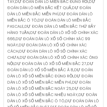
TÂY
,
DỰ ĐOÁN DÀN LÔ MIỀN BẮC ĐÚNG RỒI
,
DỰ
ĐOÁN DÀN LÔ MIỀN BẮC KẾT QUẢ
,
DỰ ĐOÁN
DÀN LÔ MIỀN BẮC MIỄN PHÍ
,
DỰ ĐOÁN DÀN LÔ
MIỀN BẮC Ô TÔ
,
DỰ ĐOÁN DÀN LÔ MIỀN BẮC
PASCALE
,
DỰ ĐOÁN DÀN LÔ MIỀN BẮC THỨ BẢY
HÀNG TUẦN
,
DỰ ĐOÁN DÀN LÔ XỔ SỐ CHÍNH XÁC
666
,
DỰ ĐOÁN DÀN LÔ XỔ SỐ CHÍNH XÁC 99
NGÀY
,
DỰ ĐOÁN DÀN LÔ XỔ SỐ CHÍNH XÁC
CÁCH
,
DỰ ĐOÁN DÀN LÔ XỔ SỐ CHÍNH XÁC
CHƯA
,
DỰ ĐOÁN DÀN LÔ XỔ SỐ CHÍNH XÁC ÔNG
NỘI
,
DỰ ĐOÁN DÀN LÔ XỔ SỐ MIỀN BẮC 27
,
DỰ
ĐOÁN DÀN LÔ XỔ SỐ MIỀN BẮC Ă 8
,
DỰ ĐOÁN
DÀN LÔ XỔ SỐ MIỀN BẮC ĐÚNG RỒI
,
DỰ ĐOÁN
DÀN LÔ XỔ SỐ MIỀN BẮC MIỄN PHÍ
,
DỰ ĐOÁN
DÀN LÔ XỔ SỐ MIỀN BẮC NGÀY 25
,
DỰ ĐOÁN
DÀN LÔ XỔ SỐ MIỀN BẮC NHIỀU NGÀY
,
DỰ ĐOÁN
DÀN LÔ XỔ SỐ MIỀN BẮC Ô TÔ
,
DỰ ĐOÁN DÀN LÔ