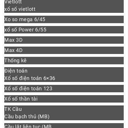
Vietlott
xổ số vietlott
Xo so mega 6/45
xổ số Power 6/55
Max 3D
Max 4D
Thống kê
Điện toán
Xổ số điện toán 6×36
Xổ số điện toán 123
Xổ số thần tài
TK Cầu
Cầu bạch thủ (MB)
Cầu lật liên tục (MB