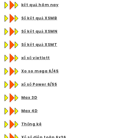
kết quả hôm nay
Sổ kết quả XSMB
Sổ kết quả XSMN
Sổ kết quả XSMT
xổ số vietlott
Xo so mega 6/45
xổ số Power 6/55
Max 3D
Max 4D
Thống kê
Xổ số điện toán 6x36