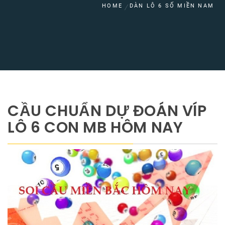
HOME
DÀN LÔ 6 SỐ MIỀN NAM
CẦU CHUẨN DỰ ĐOÁN VÍP
LÔ 6 CON MB HÔM NAY