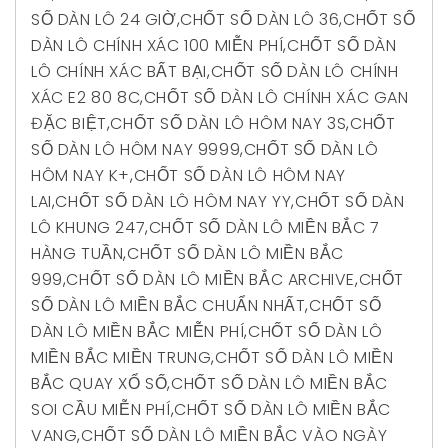
SỐ DÀN LÔ 24 GIỜ
,
CHỐT SỐ DÀN LÔ 36
,
CHỐT SỐ
DÀN LÔ CHÍNH XÁC 100 MIỄN PHÍ
,
CHỐT SỐ DÀN
LÔ CHÍNH XÁC BẤT BẠI
,
CHỐT SỐ DÀN LÔ CHÍNH
XÁC E2 80 8C
,
CHỐT SỐ DÀN LÔ CHÍNH XÁC GAN
ĐẶC BIỆT
,
CHỐT SỐ DÀN LÔ HÔM NAY 3S
,
CHỐT
SỐ DÀN LÔ HÔM NAY 9999
,
CHỐT SỐ DÀN LÔ
HÔM NAY K+
,
CHỐT SỐ DÀN LÔ HÔM NAY
LAI
,
CHỐT SỐ DÀN LÔ HÔM NAY YY
,
CHỐT SỐ DÀN
LÔ KHUNG 247
,
CHỐT SỐ DÀN LÔ MIỀN BẮC 7
HÀNG TUẦN
,
CHỐT SỐ DÀN LÔ MIỀN BẮC
999
,
CHỐT SỐ DÀN LÔ MIỀN BẮC ARCHIVE
,
CHỐT
SỐ DÀN LÔ MIỀN BẮC CHUẨN NHẤT
,
CHỐT SỐ
DÀN LÔ MIỀN BẮC MIỄN PHÍ
,
CHỐT SỐ DÀN LÔ
MIỀN BẮC MIỀN TRUNG
,
CHỐT SỐ DÀN LÔ MIỀN
BẮC QUAY XỔ SỐ
,
CHỐT SỐ DÀN LÔ MIỀN BẮC
SOI CẦU MIỄN PHÍ
,
CHỐT SỐ DÀN LÔ MIỀN BẮC
VANG
,
CHỐT SỐ DÀN LÔ MIỀN BẮC VÀO NGÀY