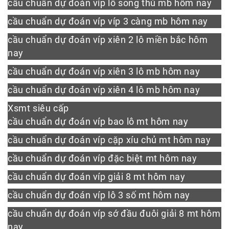
cầu chuẩn dự đoán víp lô song thủ mb hôm nay
cầu chuẩn dự đoán víp víp 3 càng mb hôm nay
cầu chuẩn dự đoán víp xiên 2 lô miền bắc hôm
nay
cầu chuẩn dự đoán víp xiên 3 lô mb hôm nay
cầu chuẩn dự đoán víp xiên 4 lô mb hôm nay
Xsmt siêu cấp
cầu chuẩn dự đoán víp bao lô mt hôm nay
cầu chuẩn dự đoán víp cặp xíu chủ mt hôm nay
cầu chuẩn dự đoán víp đặc biệt mt hôm nay
cầu chuẩn dự đoán víp giải 8 mt hôm nay
cầu chuẩn dự đoán víp lô 3 số mt hôm nay
cầu chuẩn dự đoán víp sớ đầu đuôi giải 8 mt hôm
nay