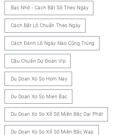
Bạc Nhớ - Cách Bắt Số Theo Ngày
Cách Bắt Lô Chuẩn Theo Ngày
Cách Đánh Lô Ngày Nào Cũng Trúng
Cầu Chuẩn Dự Đoán Víp
Du Doan Xo So Hom Nay
Du Doan Xo So Mien Bac
Du Doan Xo So Xổ Số Miền Bắc Dại Phát
Du Doan Xo So Xổ Số Miền Bắc Wap