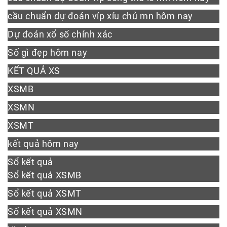
cầu chuẩn dự đoán víp xíu chủ mn hôm nay
Dự đoán xổ số chính xác
Số gì đẹp hôm nay
KẾT QUẢ XS
XSMB
XSMN
XSMT
kết quả hôm nay
Sổ kết quả
Sổ kết quả XSMB
Sổ kết quả XSMT
Sổ kết quả XSMN