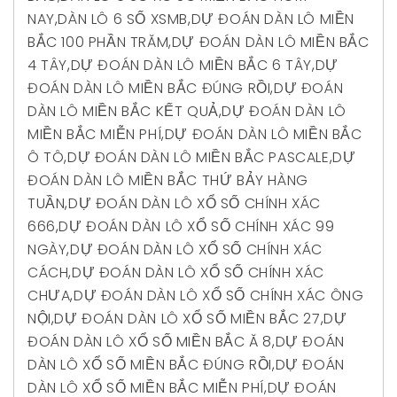
NAY
,
DÀN LÔ 6 SỐ XSMB
,
DỰ ĐOÁN DÀN LÔ MIỀN
BẮC 100 PHẦN TRĂM
,
DỰ ĐOÁN DÀN LÔ MIỀN BẮC
4 TÂY
,
DỰ ĐOÁN DÀN LÔ MIỀN BẮC 6 TÂY
,
DỰ
ĐOÁN DÀN LÔ MIỀN BẮC ĐÚNG RỒI
,
DỰ ĐOÁN
DÀN LÔ MIỀN BẮC KẾT QUẢ
,
DỰ ĐOÁN DÀN LÔ
MIỀN BẮC MIỄN PHÍ
,
DỰ ĐOÁN DÀN LÔ MIỀN BẮC
Ô TÔ
,
DỰ ĐOÁN DÀN LÔ MIỀN BẮC PASCALE
,
DỰ
ĐOÁN DÀN LÔ MIỀN BẮC THỨ BẢY HÀNG
TUẦN
,
DỰ ĐOÁN DÀN LÔ XỔ SỐ CHÍNH XÁC
666
,
DỰ ĐOÁN DÀN LÔ XỔ SỐ CHÍNH XÁC 99
NGÀY
,
DỰ ĐOÁN DÀN LÔ XỔ SỐ CHÍNH XÁC
CÁCH
,
DỰ ĐOÁN DÀN LÔ XỔ SỐ CHÍNH XÁC
CHƯA
,
DỰ ĐOÁN DÀN LÔ XỔ SỐ CHÍNH XÁC ÔNG
NỘI
,
DỰ ĐOÁN DÀN LÔ XỔ SỐ MIỀN BẮC 27
,
DỰ
ĐOÁN DÀN LÔ XỔ SỐ MIỀN BẮC Ă 8
,
DỰ ĐOÁN
DÀN LÔ XỔ SỐ MIỀN BẮC ĐÚNG RỒI
,
DỰ ĐOÁN
DÀN LÔ XỔ SỐ MIỀN BẮC MIỄN PHÍ
,
DỰ ĐOÁN