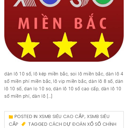
dàn lô 10 số, lô kép miền bắc, soi lô miền bắc, dàn lô 4
số miền phí miền bắc, lô vip miền bắc, dàn lô 8 số, dàn
lô 10 số, dan lo 10 so, dàn lô 10 số cao cấp, dàn lô 10
số miền phí, dàn lô […]
POSTED IN
XSMB SIÊU CAO CẤP
,
XSMB SIÊU
CẤP
TAGGED
CÁCH DỰ ĐOÁN XỔ SỐ CHÍNH