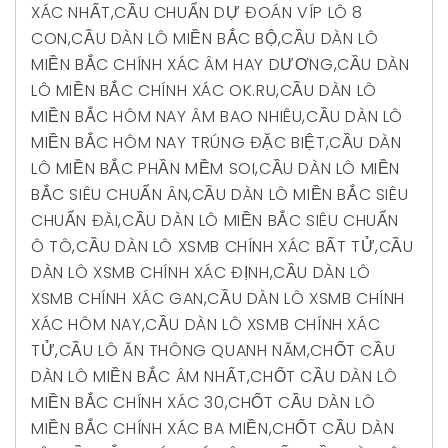
XÁC NHẤT
,
CẦU CHUẨN DỰ ĐOÁN VÍP LÔ 8
CON
,
CẦU DÀN LÔ MIỀN BẮC BỘ
,
CẦU DÀN LÔ
MIỀN BẮC CHÍNH XÁC ÂM HAY DƯƠNG
,
CẦU DÀN
LÔ MIỀN BẮC CHÍNH XÁC OK.RU
,
CẦU DÀN LÔ
MIỀN BẮC HÔM NAY ÂM BAO NHIÊU
,
CẦU DÀN LÔ
MIỀN BẮC HÔM NAY TRÚNG ĐẶC BIỆT
,
CẦU DÀN
LÔ MIỀN BẮC PHẦN MỀM SOI
,
CẦU DÀN LÔ MIỀN
BẮC SIÊU CHUẨN ÂN
,
CẦU DÀN LÔ MIỀN BẮC SIÊU
CHUẨN ĐÀI
,
CẦU DÀN LÔ MIỀN BẮC SIÊU CHUẨN
Ô TÔ
,
CẦU DÀN LÔ XSMB CHÍNH XÁC BẤT TỬ
,
CẦU
DÀN LÔ XSMB CHÍNH XÁC ĐỊNH
,
CẦU DÀN LÔ
XSMB CHÍNH XÁC GAN
,
CẦU DÀN LÔ XSMB CHÍNH
XÁC HÔM NAY
,
CẦU DÀN LÔ XSMB CHÍNH XÁC
TỬ
,
CẦU LÔ ĂN THÔNG QUANH NĂM
,
CHỐT CẦU
DÀN LÔ MIỀN BẮC ÂM NHẤT
,
CHỐT CẦU DÀN LÔ
MIỀN BẮC CHÍNH XÁC 30
,
CHỐT CẦU DÀN LÔ
MIỀN BẮC CHÍNH XÁC BA MIỀN
,
CHỐT CẦU DÀN