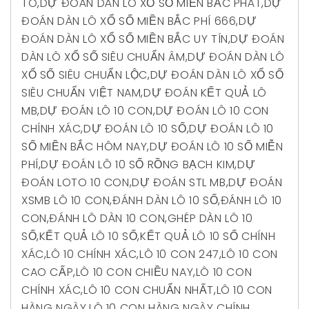
TÔ
,
DỰ ĐOÁN DÀN LÔ XỔ SỐ MIỀN BẮC PHÁT
,
DỰ
ĐOÁN DÀN LÔ XỔ SỐ MIỀN BẮC PHÍ 666
,
DỰ
ĐOÁN DÀN LÔ XỔ SỐ MIỀN BẮC UY TÍN
,
DỰ ĐOÁN
DÀN LÔ XỔ SỐ SIÊU CHUẨN ÂM
,
DỰ ĐOÁN DÀN LÔ
XỔ SỐ SIÊU CHUẨN LỘC
,
DỰ ĐOÁN DÀN LÔ XỔ SỐ
SIÊU CHUẨN VIỆT NAM
,
DỰ ĐOÁN KẾT QUẢ LÔ
MB
,
DỰ ĐOÁN LÔ 10 CON
,
DỰ ĐOÁN LÔ 10 CON
CHÍNH XÁC
,
DỰ ĐOÁN LÔ 10 SỐ
,
DỰ ĐOÁN LÔ 10
SỐ MIỀN BẮC HÔM NAY
,
DỰ ĐOÁN LÔ 10 SỐ MIỄN
PHÍ
,
DỰ ĐOÁN LÔ 10 SỐ RỒNG BẠCH KIM
,
DỰ
ĐOÁN LOTO 10 CON
,
DỰ ĐOÁN STL MB
,
DỰ ĐOÁN
XSMB LÔ 10 CON
,
ĐÁNH DÀN LÔ 10 SỐ
,
ĐÁNH LÔ 10
CON
,
ĐÁNH LÔ DÀN 10 CON
,
GHÉP DÀN LÔ 10
SỐ
,
KẾT QUẢ LÔ 10 SỐ
,
KẾT QUẢ LÔ 10 SỐ CHÍNH
XÁC
,
LÔ 10 CHÍNH XÁC
,
LÔ 10 CON 247
,
LÔ 10 CON
CAO CẤP
,
LÔ 10 CON CHIỀU NAY
,
LÔ 10 CON
CHÍNH XÁC
,
LÔ 10 CON CHUẨN NHẤT
,
LÔ 10 CON
HÀNG NGÀY
,
LÔ 10 CON HÀNG NGÀY CHÍNH