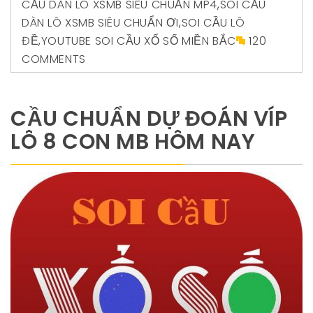
CẦU DÀN LÔ XSMB SIÊU CHUẨN MP4
,
SOI CẦU
DÀN LÔ XSMB SIÊU CHUẨN ƠI
,
SOI CẦU LÔ
ĐỀ
,
YOUTUBE SOI CẦU XỔ SỐ MIỀN BẮC
120
COMMENTS
CẦU CHUẨN DỰ ĐOÁN VÍP
LÔ 8 CON MB HÔM NAY