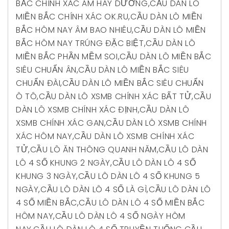
BẮC CHÍNH XÁC ÂM HAY DƯƠNG
,
CẦU DÀN LÔ
MIỀN BẮC CHÍNH XÁC OK.RU
,
CẦU DÀN LÔ MIỀN
BẮC HÔM NAY ÂM BAO NHIÊU
,
CẦU DÀN LÔ MIỀN
BẮC HÔM NAY TRÚNG ĐẶC BIỆT
,
CẦU DÀN LÔ
MIỀN BẮC PHẦN MỀM SOI
,
CẦU DÀN LÔ MIỀN BẮC
SIÊU CHUẨN ÂN
,
CẦU DÀN LÔ MIỀN BẮC SIÊU
CHUẨN ĐÀI
,
CẦU DÀN LÔ MIỀN BẮC SIÊU CHUẨN
Ô TÔ
,
CẦU DÀN LÔ XSMB CHÍNH XÁC BẤT TỬ
,
CẦU
DÀN LÔ XSMB CHÍNH XÁC ĐỊNH
,
CẦU DÀN LÔ
XSMB CHÍNH XÁC GAN
,
CẦU DÀN LÔ XSMB CHÍNH
XÁC HÔM NAY
,
CẦU DÀN LÔ XSMB CHÍNH XÁC
TỬ
,
CẦU LÔ ĂN THÔNG QUANH NĂM
,
CẦU LÔ DÀN
LÔ 4 SỐ KHUNG 2 NGÀY
,
CẦU LÔ DÀN LÔ 4 SỐ
KHUNG 3 NGÀY
,
CẦU LÔ DÀN LÔ 4 SỐ KHUNG 5
NGÀY
,
CẦU LÔ DÀN LÔ 4 SỐ LÀ GÌ
,
CẦU LÔ DÀN LÔ
4 SỐ MIỀN BẮC
,
CẦU LÔ DÀN LÔ 4 SỐ MIỀN BẮC
HÔM NAY
,
CẦU LÔ DÀN LÔ 4 SỐ NGÀY HÔM