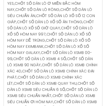
YES
,
CHỐT SỐ DÀN LÔ Ơ MIỀN BẮC HÔM
NAY
,
CHỐT SỐ DÀN LÔ RÔNG
,
CHỐT SỐ DÀN LÔ
SIÊU CHUẨN ÂN
,
CHỐT SỐ DÀN LÔ XỔ SỐ 12 CON
GIÁP
,
CHỐT SỐ DÀN LÔ XỔ SỐ ĂN THÔNG
,
CHỐT
SỐ DÀN LÔ XỔ SỐ GIỜ QUAY
,
CHỐT SỐ DÀN LÔ
XỔ SỐ HÔM NAY 997
,
CHỐT SỐ DÀN LÔ XỔ SỐ
HÔM NAY DỄ TRÚNG
,
CHỐT SỐ DÀN LÔ XỔ SỐ
HÔM NAY EXIMBANK
,
CHỐT SỐ DÀN LÔ XỔ SỐ
HÔM NAY GALAXY
,
CHỐT SỐ DÀN LÔ XSMB 00-
99
,
CHỐT SỐ DÀN LÔ XSMB 4 SỐ
,
CHỐT SỐ DÀN
LÔ XSMB 90 NGÀY
,
CHỐT SỐ DÀN LÔ XSMB CHÍNH
XÁC 4D
,
CHỐT SỐ DÀN LÔ XSMB CHÍNH XÁC ĐẠI
PHÁT
,
CHỐT SỐ DÀN LÔ XSMB CHÍNH XÁC
LÉT
,
CHỐT SỐ DÀN LÔ XSMB QUAY THU
,
CHỐT SỐ
DÀN LÔ XSMB SIÊU CHUẨN 6 SỐ
,
CHỐT SỐ DÀN LÔ
XSMB SIÊU CHUẨN NHẤT
,
CHỐT SỐ DÀN LÔ XSMB
SIÊU CHUẨN ƠI HÔM NAY
,
CHỐT SỐ DÀN LÔ XSMB