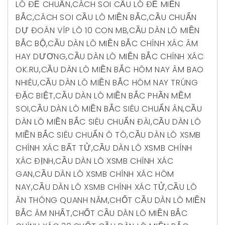
LÔ ĐỀ CHUẨN
,
CÁCH SOI CẦU LÔ ĐỀ MIỀN
BẮC
,
CÁCH SOI CẦU LÔ MIỀN BẮC
,
CẦU CHUẨN
DỰ ĐOÁN VÍP LÔ 10 CON MB
,
CẦU DÀN LÔ MIỀN
BẮC BỘ
,
CẦU DÀN LÔ MIỀN BẮC CHÍNH XÁC ÂM
HAY DƯƠNG
,
CẦU DÀN LÔ MIỀN BẮC CHÍNH XÁC
OK.RU
,
CẦU DÀN LÔ MIỀN BẮC HÔM NAY ÂM BAO
NHIÊU
,
CẦU DÀN LÔ MIỀN BẮC HÔM NAY TRÚNG
ĐẶC BIỆT
,
CẦU DÀN LÔ MIỀN BẮC PHẦN MỀM
SOI
,
CẦU DÀN LÔ MIỀN BẮC SIÊU CHUẨN ÂN
,
CẦU
DÀN LÔ MIỀN BẮC SIÊU CHUẨN ĐÀI
,
CẦU DÀN LÔ
MIỀN BẮC SIÊU CHUẨN Ô TÔ
,
CẦU DÀN LÔ XSMB
CHÍNH XÁC BẤT TỬ
,
CẦU DÀN LÔ XSMB CHÍNH
XÁC ĐỊNH
,
CẦU DÀN LÔ XSMB CHÍNH XÁC
GAN
,
CẦU DÀN LÔ XSMB CHÍNH XÁC HÔM
NAY
,
CẦU DÀN LÔ XSMB CHÍNH XÁC TỬ
,
CẦU LÔ
ĂN THÔNG QUANH NĂM
,
CHỐT CẦU DÀN LÔ MIỀN
BẮC ÂM NHẤT
,
CHỐT CẦU DÀN LÔ MIỀN BẮC