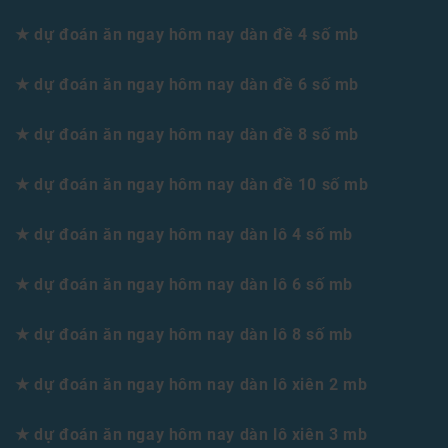
★ dự đoán ăn ngay hôm nay dàn đề 4 số mb
★ dự đoán ăn ngay hôm nay dàn đề 6 số mb
★ dự đoán ăn ngay hôm nay dàn đề 8 số mb
★ dự đoán ăn ngay hôm nay dàn đề 10 số mb
★ dự đoán ăn ngay hôm nay dàn lô 4 số mb
★ dự đoán ăn ngay hôm nay dàn lô 6 số mb
★ dự đoán ăn ngay hôm nay dàn lô 8 số mb
★ dự đoán ăn ngay hôm nay dàn lô xiên 2 mb
★ dự đoán ăn ngay hôm nay dàn lô xiên 3 mb