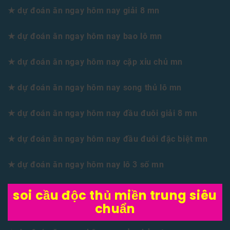
★ dự đoán ăn ngay hôm nay giải 8 mn
★ dự đoán ăn ngay hôm nay bao lô mn
★ dự đoán ăn ngay hôm nay cặp xỉu chủ mn
★ dự đoán ăn ngay hôm nay song thủ lô mn
★ dự đoán ăn ngay hôm nay đầu đuôi giải 8 mn
★ dự đoán ăn ngay hôm nay đầu đuôi đặc biệt mn
★ dự đoán ăn ngay hôm nay lô 3 số mn
soi cầu độc thủ miền trung siêu
chuẩn