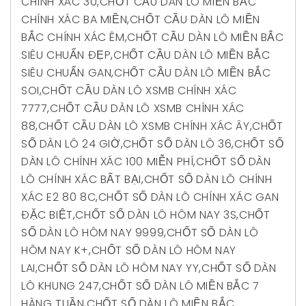
CHÍNH XÁC 30
,
CHỐT CẦU DÀN LÔ MIỀN BẮC
CHÍNH XÁC BA MIỀN
,
CHỐT CẦU DÀN LÔ MIỀN
BẮC CHÍNH XÁC ÊM
,
CHỐT CẦU DÀN LÔ MIỀN BẮC
SIÊU CHUẨN ĐẸP
,
CHỐT CẦU DÀN LÔ MIỀN BẮC
SIÊU CHUẨN GAN
,
CHỐT CẦU DÀN LÔ MIỀN BẮC
SOI
,
CHỐT CẦU DÀN LÔ XSMB CHÍNH XÁC
7777
,
CHỐT CẦU DÀN LÔ XSMB CHÍNH XÁC
88
,
CHỐT CẦU DÀN LÔ XSMB CHÍNH XÁC ÂY
,
CHỐT
SỐ DÀN LÔ 24 GIỜ
,
CHỐT SỐ DÀN LÔ 36
,
CHỐT SỐ
DÀN LÔ CHÍNH XÁC 100 MIỄN PHÍ
,
CHỐT SỐ DÀN
LÔ CHÍNH XÁC BẤT BẠI
,
CHỐT SỐ DÀN LÔ CHÍNH
XÁC E2 80 8C
,
CHỐT SỐ DÀN LÔ CHÍNH XÁC GAN
ĐẶC BIỆT
,
CHỐT SỐ DÀN LÔ HÔM NAY 3S
,
CHỐT
SỐ DÀN LÔ HÔM NAY 9999
,
CHỐT SỐ DÀN LÔ
HÔM NAY K+
,
CHỐT SỐ DÀN LÔ HÔM NAY
LAI
,
CHỐT SỐ DÀN LÔ HÔM NAY YY
,
CHỐT SỐ DÀN
LÔ KHUNG 247
,
CHỐT SỐ DÀN LÔ MIỀN BẮC 7
HÀNG TUẦN
,
CHỐT SỐ DÀN LÔ MIỀN BẮC