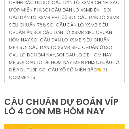
CHÍNH XÁC UC
,
SOI CẦU DÀN LÔ XSMB CHÍNH XÁC
ƯỚP MIỄN PHÍ
,
SOI CẦU DÀN LÔ XSMB ÊNH
,
SOI
CẦU DÀN LÔ XSMB PHÍ 100
,
SOI CẦU DÀN LÔ XSMB
SIÊU CHUẨN 786
,
SOI CẦU DÀN LÔ XSMB SIÊU
CHUẨN ĂN
,
SOI CẦU DÀN LÔ XSMB SIÊU CHUẨN
HÔM NAY
,
SOI CẦU DÀN LÔ XSMB SIÊU CHUẨN
MP4
,
SOI CẦU DÀN LÔ XSMB SIÊU CHUẨN ƠI
,
SOI
CAU LO DE HOM NAY
,
SOI CAU LO DE HOM NAY
MB
,
SOI CAU LO DE HOM NAY MIEN PHI
,
SOI CẦU LÔ
ĐỀ
,
YOUTUBE SOI CẦU XỔ SỐ MIỀN BẮC
91
COMMENTS
CẦU CHUẨN DỰ ĐOÁN VÍP
LÔ 4 CON MB HÔM NAY