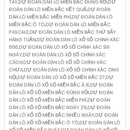
TÂY
,
DỰ ĐOÁN DÀN LÔ MIỀN BẮC ĐÚNG RỒI
,
DỰ
ĐOÁN DÀN LÔ MIỀN BẮC KẾT QUẢ
,
DỰ ĐOÁN
DÀN LÔ MIỀN BẮC MIỄN PHÍ
,
DỰ ĐOÁN DÀN LÔ
MIỀN BẮC Ô TÔ
,
DỰ ĐOÁN DÀN LÔ MIỀN BẮC
PASCALE
,
DỰ ĐOÁN DÀN LÔ MIỀN BẮC THỨ BẢY
HÀNG TUẦN
,
DỰ ĐOÁN DÀN LÔ XỔ SỐ CHÍNH XÁC
666
,
DỰ ĐOÁN DÀN LÔ XỔ SỐ CHÍNH XÁC 99
NGÀY
,
DỰ ĐOÁN DÀN LÔ XỔ SỐ CHÍNH XÁC
CÁCH
,
DỰ ĐOÁN DÀN LÔ XỔ SỐ CHÍNH XÁC
CHƯA
,
DỰ ĐOÁN DÀN LÔ XỔ SỐ CHÍNH XÁC ÔNG
NỘI
,
DỰ ĐOÁN DÀN LÔ XỔ SỐ MIỀN BẮC 27
,
DỰ
ĐOÁN DÀN LÔ XỔ SỐ MIỀN BẮC Ă 8
,
DỰ ĐOÁN
DÀN LÔ XỔ SỐ MIỀN BẮC ĐÚNG RỒI
,
DỰ ĐOÁN
DÀN LÔ XỔ SỐ MIỀN BẮC MIỄN PHÍ
,
DỰ ĐOÁN
DÀN LÔ XỔ SỐ MIỀN BẮC NGÀY 25
,
DỰ ĐOÁN
DÀN LÔ XỔ SỐ MIỀN BẮC NHIỀU NGÀY
,
DỰ ĐOÁN
DÀN LÔ XỔ SỐ MIỀN BẮC Ô TÔ
,
DỰ ĐOÁN DÀN LÔ