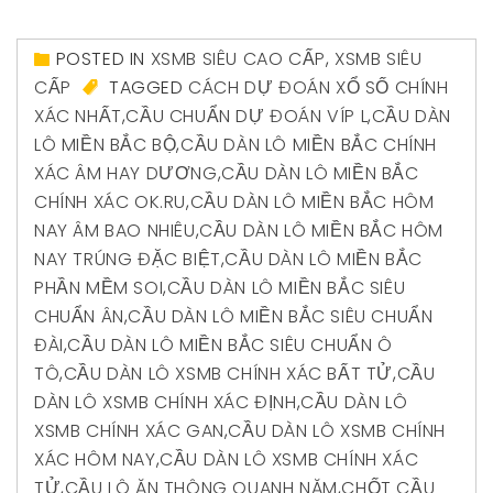
POSTED IN
XSMB SIÊU CAO CẤP
,
XSMB SIÊU
CẤP
TAGGED
CÁCH DỰ ĐOÁN XỔ SỐ CHÍNH
XÁC NHẤT
,
CẦU CHUẨN DỰ ĐOÁN VÍP L
,
CẦU DÀN
LÔ MIỀN BẮC BỘ
,
CẦU DÀN LÔ MIỀN BẮC CHÍNH
XÁC ÂM HAY DƯƠNG
,
CẦU DÀN LÔ MIỀN BẮC
CHÍNH XÁC OK.RU
,
CẦU DÀN LÔ MIỀN BẮC HÔM
NAY ÂM BAO NHIÊU
,
CẦU DÀN LÔ MIỀN BẮC HÔM
NAY TRÚNG ĐẶC BIỆT
,
CẦU DÀN LÔ MIỀN BẮC
PHẦN MỀM SOI
,
CẦU DÀN LÔ MIỀN BẮC SIÊU
CHUẨN ÂN
,
CẦU DÀN LÔ MIỀN BẮC SIÊU CHUẨN
ĐÀI
,
CẦU DÀN LÔ MIỀN BẮC SIÊU CHUẨN Ô
TÔ
,
CẦU DÀN LÔ XSMB CHÍNH XÁC BẤT TỬ
,
CẦU
DÀN LÔ XSMB CHÍNH XÁC ĐỊNH
,
CẦU DÀN LÔ
XSMB CHÍNH XÁC GAN
,
CẦU DÀN LÔ XSMB CHÍNH
XÁC HÔM NAY
,
CẦU DÀN LÔ XSMB CHÍNH XÁC
TỬ
,
CẦU LÔ ĂN THÔNG QUANH NĂM
,
CHỐT CẦU