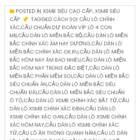
POSTED IN
XSMB SIÊU CAO CẤP
,
XSMB SIÊU
CẤP
TAGGED
CÁCH SOI CẦU LÔ CHÍNH
XÁC
,
CẦU CHUẨN DỰ ĐOÁN VÍP LÔ 4 CON
MB
,
CẦU DÀN LÔ MIỀN BẮC BỘ
,
CẦU DÀN LÔ MIỀN
BẮC CHÍNH XÁC ÂM HAY DƯƠNG
,
CẦU DÀN LÔ
MIỀN BẮC CHÍNH XÁC OK.RU
,
CẦU DÀN LÔ MIỀN
BẮC HÔM NAY ÂM BAO NHIÊU
,
CẦU DÀN LÔ MIỀN
BẮC HÔM NAY TRÚNG ĐẶC BIỆT
,
CẦU DÀN LÔ
MIỀN BẮC PHẦN MỀM SOI
,
CẦU DÀN LÔ MIỀN BẮC
SIÊU CHUẨN ÂN
,
CẦU DÀN LÔ MIỀN BẮC SIÊU
CHUẨN ĐÀI
,
CẦU DÀN LÔ MIỀN BẮC SIÊU CHUẨN
Ô TÔ
,
CẦU DÀN LÔ XSMB CHÍNH XÁC BẤT TỬ
,
CẦU
DÀN LÔ XSMB CHÍNH XÁC ĐỊNH
,
CẦU DÀN LÔ
XSMB CHÍNH XÁC GAN
,
CẦU DÀN LÔ XSMB CHÍNH
XÁC HÔM NAY
,
CẦU DÀN LÔ XSMB CHÍNH XÁC
TỬ
,
CẦU LÔ ĂN THÔNG QUANH NĂM
,
CẦU LÔ DÀN