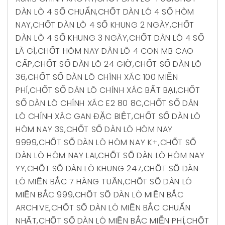
DÀN LÔ 4 SỐ CHUẨN
,
CHỐT DÀN LÔ 4 SỐ HÔM
NAY
,
CHỐT DÀN LÔ 4 SỐ KHUNG 2 NGÀY
,
CHỐT
DÀN LÔ 4 SỐ KHUNG 3 NGÀY
,
CHỐT DÀN LÔ 4 SỐ
LÀ GÌ
,
CHỐT HÔM NAY DÀN LÔ 4 CON MB CAO
CẤP
,
CHỐT SỐ DÀN LÔ 24 GIỜ
,
CHỐT SỐ DÀN LÔ
36
,
CHỐT SỐ DÀN LÔ CHÍNH XÁC 100 MIỄN
PHÍ
,
CHỐT SỐ DÀN LÔ CHÍNH XÁC BẤT BẠI
,
CHỐT
SỐ DÀN LÔ CHÍNH XÁC E2 80 8C
,
CHỐT SỐ DÀN
LÔ CHÍNH XÁC GAN ĐẶC BIỆT
,
CHỐT SỐ DÀN LÔ
HÔM NAY 3S
,
CHỐT SỐ DÀN LÔ HÔM NAY
9999
,
CHỐT SỐ DÀN LÔ HÔM NAY K+
,
CHỐT SỐ
DÀN LÔ HÔM NAY LAI
,
CHỐT SỐ DÀN LÔ HÔM NAY
YY
,
CHỐT SỐ DÀN LÔ KHUNG 247
,
CHỐT SỐ DÀN
LÔ MIỀN BẮC 7 HÀNG TUẦN
,
CHỐT SỐ DÀN LÔ
MIỀN BẮC 999
,
CHỐT SỐ DÀN LÔ MIỀN BẮC
ARCHIVE
,
CHỐT SỐ DÀN LÔ MIỀN BẮC CHUẨN
NHẤT
,
CHỐT SỐ DÀN LÔ MIỀN BẮC MIỄN PHÍ
,
CHỐT