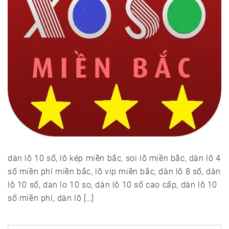
dàn lô 10 số, lô kép miền bắc, soi lô miền bắc, dàn lô 4
số miền phí miền bắc, lô vip miền bắc, dàn lô 8 số, dàn
lô 10 số, dan lo 10 so, dàn lô 10 số cao cấp, dàn lô 10
số miền phí, dàn lô […]