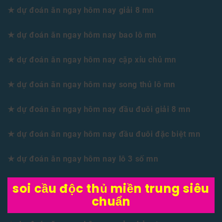
★ dự đoán ăn ngay hôm nay giải 8 mn
★ dự đoán ăn ngay hôm nay bao lô mn
★ dự đoán ăn ngay hôm nay cặp xỉu chủ mn
★ dự đoán ăn ngay hôm nay song thủ lô mn
★ dự đoán ăn ngay hôm nay đầu đuôi giải 8 mn
★ dự đoán ăn ngay hôm nay đầu đuôi đặc biệt mn
★ dự đoán ăn ngay hôm nay lô 3 số mn
soi cầu độc thủ miền trung siêu
chuẩn