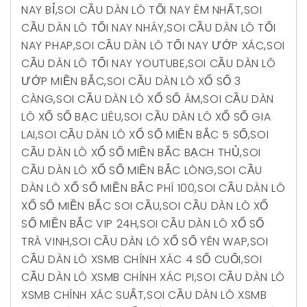
NAY BỈ
,
SOI CẦU DÀN LÔ TỐI NAY ÊM NHẤT
,
SOI
CẦU DÀN LÔ TỐI NAY NHÁY
,
SOI CẦU DÀN LÔ TỐI
NAY PHAP
,
SOI CẦU DÀN LÔ TỐI NAY ƯỚP XÁC
,
SOI
CẦU DÀN LÔ TỐI NAY YOUTUBE
,
SOI CẦU DÀN LÔ
ƯỚP MIỀN BẮC
,
SOI CẦU DÀN LÔ XỔ SỐ 3
CÀNG
,
SOI CẦU DÀN LÔ XỔ SỐ ÂM
,
SOI CẦU DÀN
LÔ XỔ SỐ BẠC LIÊU
,
SOI CẦU DÀN LÔ XỔ SỐ GIA
LAI
,
SOI CẦU DÀN LÔ XỔ SỐ MIỀN BẮC 5 SỐ
,
SOI
CẦU DÀN LÔ XỔ SỐ MIỀN BẮC BẠCH THỦ
,
SOI
CẦU DÀN LÔ XỔ SỐ MIỀN BẮC LÒNG
,
SOI CẦU
DÀN LÔ XỔ SỐ MIỀN BẮC PHÍ 100
,
SOI CẦU DÀN LÔ
XỔ SỐ MIỀN BẮC SOI CẦU
,
SOI CẦU DÀN LÔ XỔ
SỐ MIỀN BẮC VIP 24H
,
SOI CẦU DÀN LÔ XỔ SỐ
TRÀ VINH
,
SOI CẦU DÀN LÔ XỔ SỐ YÊN WAP
,
SOI
CẦU DÀN LÔ XSMB CHÍNH XÁC 4 SỐ CUỐI
,
SOI
CẦU DÀN LÔ XSMB CHÍNH XÁC PI
,
SOI CẦU DÀN LÔ
XSMB CHÍNH XÁC SUẤT
,
SOI CẦU DÀN LÔ XSMB