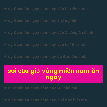
★ dự đoán ăn ngay hôm nay dàn lô xiên 4 mb
★ dự đoán ăn ngay hôm nay 3 càng mb
★ dự đoán ăn ngay hôm nay dàn 3 càng 2 số mb
★ dự đoán ăn ngay hôm nay dàn lô 10 số mb
★ dự đoán ăn ngay hôm nay đề đầu đuôi mb
soi cầu giờ vàng miền nam ăn
ngay
★ dự đoán ăn ngay hôm nay xỉu chủ mn
★ dự đoán ăn ngay hôm nay giải đặc biệt mn