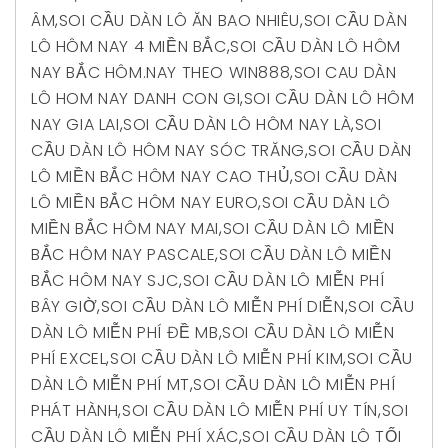
ÂM
,
SOI CẦU DÀN LÔ ĂN BAO NHIÊU
,
SOI CẦU DÀN
LÔ HÔM NAY 4 MIỀN BẮC
,
SOI CẦU DÀN LÔ HÔM
NAY BẮC HÔM.NAY THEO WIN888
,
SOI CAU DÀN
LÔ HOM NAY DANH CON GI
,
SOI CẦU DÀN LÔ HÔM
NAY GIA LAI
,
SOI CẦU DÀN LÔ HÔM NAY LÀ
,
SOI
CẦU DÀN LÔ HÔM NAY SÓC TRĂNG
,
SOI CẦU DÀN
LÔ MIỀN BẮC HÔM NAY CAO THỦ
,
SOI CẦU DÀN
LÔ MIỀN BẮC HÔM NAY EURO
,
SOI CẦU DÀN LÔ
MIỀN BẮC HÔM NAY MAI
,
SOI CẦU DÀN LÔ MIỀN
BẮC HÔM NAY PASCALE
,
SOI CẦU DÀN LÔ MIỀN
BẮC HÔM NAY SJC
,
SOI CẦU DÀN LÔ MIỄN PHÍ
BÂY GIỜ
,
SOI CẦU DÀN LÔ MIỄN PHÍ DIỄN
,
SOI CẦU
DÀN LÔ MIỄN PHÍ ĐỀ MB
,
SOI CẦU DÀN LÔ MIỄN
PHÍ EXCEL
,
SOI CẦU DÀN LÔ MIỄN PHÍ KIM
,
SOI CẦU
DÀN LÔ MIỄN PHÍ MT
,
SOI CẦU DÀN LÔ MIỄN PHÍ
PHÁT HÀNH
,
SOI CẦU DÀN LÔ MIỄN PHÍ UY TÍN
,
SOI
CẦU DÀN LÔ MIỄN PHÍ XÁC
,
SOI CẦU DÀN LÔ TỐI