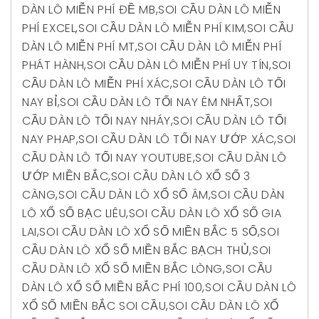
DÀN LÔ MIỄN PHÍ ĐỀ MB
,
SOI CẦU DÀN LÔ MIỄN
PHÍ EXCEL
,
SOI CẦU DÀN LÔ MIỄN PHÍ KIM
,
SOI CẦU
DÀN LÔ MIỄN PHÍ MT
,
SOI CẦU DÀN LÔ MIỄN PHÍ
PHÁT HÀNH
,
SOI CẦU DÀN LÔ MIỄN PHÍ UY TÍN
,
SOI
CẦU DÀN LÔ MIỄN PHÍ XÁC
,
SOI CẦU DÀN LÔ TỐI
NAY BỈ
,
SOI CẦU DÀN LÔ TỐI NAY ÊM NHẤT
,
SOI
CẦU DÀN LÔ TỐI NAY NHÁY
,
SOI CẦU DÀN LÔ TỐI
NAY PHAP
,
SOI CẦU DÀN LÔ TỐI NAY ƯỚP XÁC
,
SOI
CẦU DÀN LÔ TỐI NAY YOUTUBE
,
SOI CẦU DÀN LÔ
ƯỚP MIỀN BẮC
,
SOI CẦU DÀN LÔ XỔ SỐ 3
CÀNG
,
SOI CẦU DÀN LÔ XỔ SỐ ÂM
,
SOI CẦU DÀN
LÔ XỔ SỐ BẠC LIÊU
,
SOI CẦU DÀN LÔ XỔ SỐ GIA
LAI
,
SOI CẦU DÀN LÔ XỔ SỐ MIỀN BẮC 5 SỐ
,
SOI
CẦU DÀN LÔ XỔ SỐ MIỀN BẮC BẠCH THỦ
,
SOI
CẦU DÀN LÔ XỔ SỐ MIỀN BẮC LÒNG
,
SOI CẦU
DÀN LÔ XỔ SỐ MIỀN BẮC PHÍ 100
,
SOI CẦU DÀN LÔ
XỔ SỐ MIỀN BẮC SOI CẦU
,
SOI CẦU DÀN LÔ XỔ