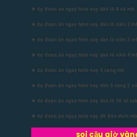
★ dự đoán ăn ngay hôm nay dàn lô 8 số mb
★ dự đoán ăn ngay hôm nay dàn lô xiên 2 m
★ dự đoán ăn ngay hôm nay dàn lô xiên 3 m
★ dự đoán ăn ngay hôm nay dàn lô xiên 4 m
★ dự đoán ăn ngay hôm nay 3 càng mb
★ dự đoán ăn ngay hôm nay dàn 3 càng 2 s
★ dự đoán ăn ngay hôm nay dàn lô 10 số m
★ dự đoán ăn ngay hôm nay đề đầu đuôi m
soi cầu giờ và