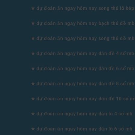
★ dự đoán ăn ngay hôm nay song thủ lô ké
★ dự đoán ăn ngay hôm nay bạch thủ đề mb
★ dự đoán ăn ngay hôm nay song thủ đề mb
★ dự đoán ăn ngay hôm nay dàn đề 4 số mb
★ dự đoán ăn ngay hôm nay dàn đề 6 số mb
★ dự đoán ăn ngay hôm nay dàn đề 8 số mb
★ dự đoán ăn ngay hôm nay dàn đề 10 số m
★ dự đoán ăn ngay hôm nay dàn lô 4 số mb
★ dự đoán ăn ngay hôm nay dàn lô 6 số mb