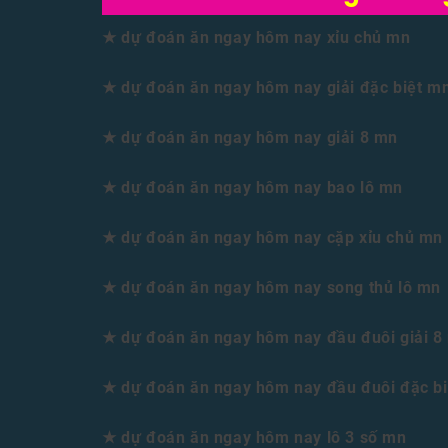
★ dự đoán ăn ngay hôm nay xỉu chủ mn
★ dự đoán ăn ngay hôm nay giải đặc biệt m
★ dự đoán ăn ngay hôm nay giải 8 mn
★ dự đoán ăn ngay hôm nay bao lô mn
★ dự đoán ăn ngay hôm nay cặp xỉu chủ mn
★ dự đoán ăn ngay hôm nay song thủ lô mn
★ dự đoán ăn ngay hôm nay đầu đuôi giải 8
★ dự đoán ăn ngay hôm nay đầu đuôi đặc b
★ dự đoán ăn ngay hôm nay lô 3 số mn