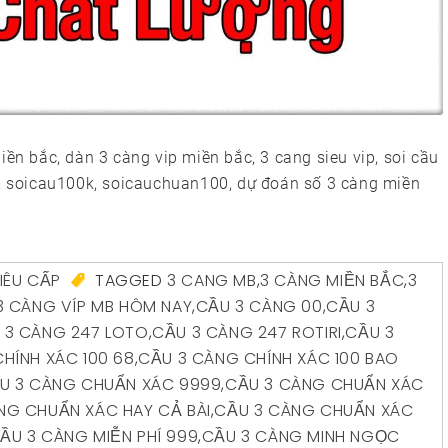
iền bắc, dàn 3 càng vip miền bắc, 3 cang sieu vip, soi cầu
ip, soicau100k, soicauchuan100, dự đoán số 3 càng miền
IÊU CẤP
TAGGED
3 CANG MB
,
3 CÀNG MIỀN BẮC
,
3
3 CÀNG VÍP MB HÔM NAY
,
CẦU 3 CÀNG 00
,
CẦU 3
 3 CÀNG 247 LOTO
,
CẦU 3 CÀNG 247 ROTIRI
,
CẦU 3
HÍNH XÁC 100 68
,
CẦU 3 CÀNG CHÍNH XÁC 100 BAO
U 3 CÀNG CHUẨN XÁC 9999
,
CẦU 3 CÀNG CHUẨN XÁC
NG CHUẨN XÁC HAY CẢ BÀI
,
CẦU 3 CÀNG CHUẨN XÁC
ẦU 3 CÀNG MIỄN PHÍ 999
,
CẦU 3 CÀNG MINH NGỌC