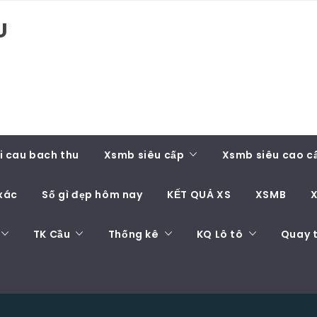
U
i cau bach thu
Xsmb siêu cấp
Xsmb siêu cao c
 xác
Số gì đẹp hôm nay
KẾT QUẢ XS
XSMB
TK Cầu
Thống kê
KQ Lô tô
Quay 