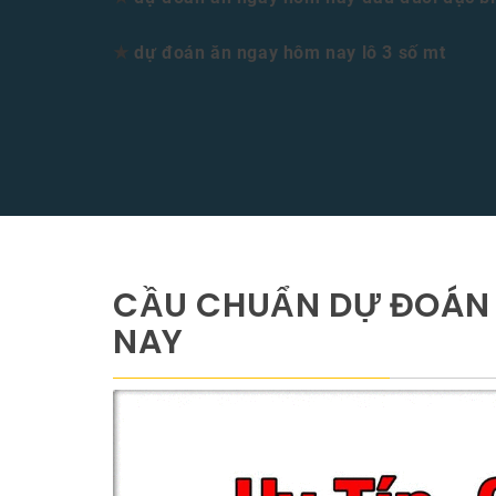
★
dự đoán ăn ngay hôm nay lô 3 số mt
CẦU CHUẨN DỰ ĐOÁN 
NAY