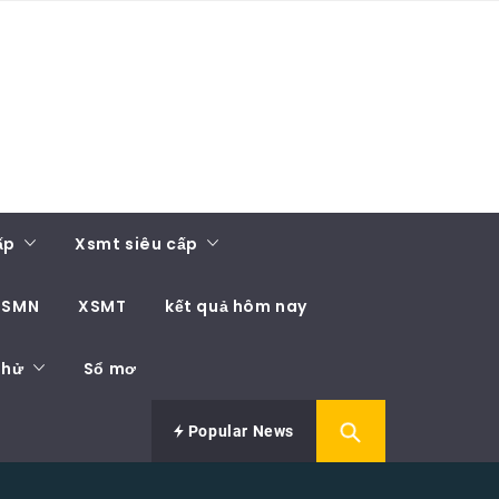
ấp
Xsmt siêu cấp
XSMN
XSMT
kết quả hôm nay
thử
Sổ mơ
Popular News