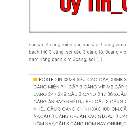
soi cau 4 càng miền phi, soi cầu 3 càng vip m
bạch thủ 3 càng, soi cầu 3 càng lô, 3cang v
nam, rồng bạch kim 3cang, soi […]
POSTED IN
XSMB SIÊU CAO CẤP
,
XSMB S
CÀNG MIỄN PHÍ
,
CẶP 3 CÀNG VÍP MB
,
CẶP 
CÀNG 247 249
,
CẦU 3 CÀNG 247 365
,
CẦU
CÀNG ĂN BAO NHIÊU KUBET
,
CẦU 3 CÀNG C
NHIÊU
,
CẦU 3 CÀNG CHÍNH XÁC 100 ÔM
,
CẦ
ÂP
,
CẦU 3 CÀNG CHUẨN XÁC GÌ
,
CẦU 3 CÀ
HÔM NAY
,
CẦU 3 CÀNG HÔM NAY ONLINE
,
C