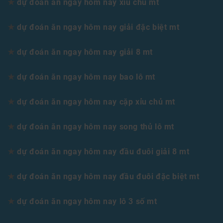
★
dự đoán ăn ngay hôm nay xỉu chủ mt
★
dự đoán ăn ngay hôm nay giải đặc biệt mt
★
dự đoán ăn ngay hôm nay giải 8 mt
★
dự đoán ăn ngay hôm nay bao lô mt
★
dự đoán ăn ngay hôm nay cặp xỉu chủ mt
★
dự đoán ăn ngay hôm nay song thủ lô mt
★
dự đoán ăn ngay hôm nay đầu đuôi giải 8 mt
★
dự đoán ăn ngay hôm nay đầu đuôi đặc biệt mt
★
dự đoán ăn ngay hôm nay lô 3 số mt