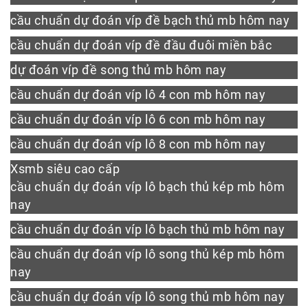
cầu chuẩn dự đoán víp đề bạch thủ mb hôm nay
cầu chuẩn dự đoán víp đề đầu đuôi miền bắc
dự đoán víp đề song thủ mb hôm nay
cầu chuẩn dự đoán víp lô 4 con mb hôm nay
cầu chuẩn dự đoán víp lô 6 con mb hôm nay
cầu chuẩn dự đoán víp lô 8 con mb hôm nay
Xsmb siêu cao cấp
cầu chuẩn dự đoán víp lô bạch thủ kép mb hôm
nay
cầu chuẩn dự đoán víp lô bạch thủ mb hôm nay
cầu chuẩn dự đoán víp lô song thủ kép mb hôm
nay
cầu chuẩn dự đoán víp lô song thủ mb hôm nay