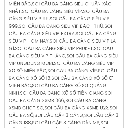
MIỀN BẮC
,
SOI CẦU BA CÀNG SIÊU CHUẨN XÁC
NHẤT
,
SOI CẦU BA CÀNG SIÊU VÍP
,
SOI CẦU BA
CÀNG SIÊU VIP 99
,
SOI CẦU BA CÀNG SIÊU VIP
999
,
SOI CẦU BA CÀNG SIÊU VIP BẠCH THỦ
,
SOI
CẦU BA CÀNG SIÊU VIP EXTRA
,
SOI CẦU BA CÀNG
SIÊU VIP HOM NAY
,
SOI CẦU BA CÀNG SIÊU VIP LÀ
GÌ
,
SOI CẦU BA CÀNG SIÊU VIP PHUKET
,
SOI CẦU
BA CÀNG SIÊU VIP THÁNG
,
SOI CẦU BA CÀNG SIÊU
VIP UNGDUNG.MOBI
,
SOI CẦU BA CÀNG SIÊU VIP
XỔ SỐ MIỀN BẮC
,
SOI CẦU BA CÀNG VÍP
,
SOI CẦU
BA CÀNG XỔ SỐ 18
,
SOI CẦU BA CÀNG XỔ SỐ Ơ
MIỀN BẮC
,
SOI CẦU BA CÀNG XỔ SỐ QUẢNG
NINH
,
SOI CẦU BA CÀNG XỔ SỐ TIỀN GIANG
,
SOI
CẦU BA CÀNG XSMB 366
,
SOI CẦU BA CÀNG
XSMB CHOT SO
,
SOI CẦU BA CÀNG XSMB U23
,
SOI
CẦU BA SỐ
,
SOI CẦU CẶP 3 CÀNG
,
SOI CẦU CẶP 3
CÀNG 188
,
SOI CẦU CẶP 3 CÀNG DÀN MB
,
SOI