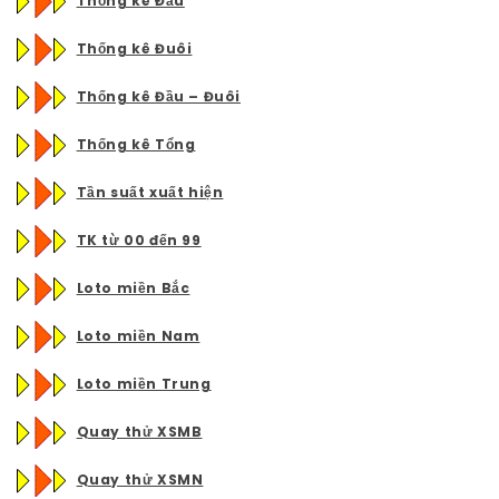
Thống kê Đầu
Thống kê Đuôi
Thống kê Đầu – Đuôi
Thống kê Tổng
Tần suất xuất hiện
TK từ 00 đến 99
Loto miền Bắc
Loto miền Nam
Loto miền Trung
Quay thử XSMB
Quay thử XSMN