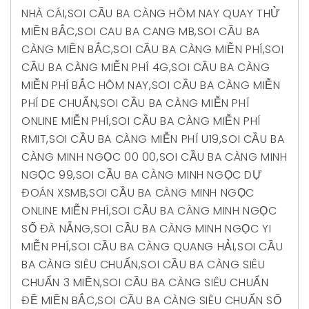
NHÀ CÁI
,
SOI CẦU BA CÀNG HÔM NAY QUAY THỬ
MIỀN BẮC
,
SOI CAU BA CANG MB
,
SOI CẦU BA
CÀNG MIỀN BẮC
,
SOI CẦU BA CÀNG MIỄN PHÍ
,
SOI
CẦU BA CÀNG MIỄN PHÍ 4G
,
SOI CẦU BA CÀNG
MIỄN PHÍ BẮC HÔM NAY
,
SOI CẦU BA CÀNG MIỄN
PHÍ DE CHUẨN
,
SOI CẦU BA CÀNG MIỄN PHÍ
ONLINE MIỄN PHÍ
,
SOI CẦU BA CÀNG MIỄN PHÍ
RMIT
,
SOI CẦU BA CÀNG MIỄN PHÍ U19
,
SOI CẦU BA
CÀNG MINH NGỌC 00 00
,
SOI CẦU BA CÀNG MINH
NGỌC 99
,
SOI CẦU BA CÀNG MINH NGỌC DỰ
ĐOÁN XSMB
,
SOI CẦU BA CÀNG MINH NGỌC
ONLINE MIỄN PHÍ
,
SOI CẦU BA CÀNG MINH NGỌC
SỐ ĐÀ NẴNG
,
SOI CẦU BA CÀNG MINH NGỌC YI
MIỄN PHÍ
,
SOI CẦU BA CÀNG QUANG HẢI
,
SOI CẦU
BA CÀNG SIÊU CHUẨN
,
SOI CẦU BA CÀNG SIÊU
CHUẨN 3 MIỀN
,
SOI CẦU BA CÀNG SIÊU CHUẨN
ĐỀ MIỀN BẮC
,
SOI CẦU BA CÀNG SIÊU CHUẨN SỐ