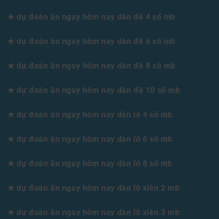
★ dự đoán ăn ngay hôm nay dàn đề 4 số mb
★ dự đoán ăn ngay hôm nay dàn đề 6 số mb
★ dự đoán ăn ngay hôm nay dàn đề 8 số mb
★ dự đoán ăn ngay hôm nay dàn đề 10 số mb
★ dự đoán ăn ngay hôm nay dàn lô 4 số mb
★ dự đoán ăn ngay hôm nay dàn lô 6 số mb
★ dự đoán ăn ngay hôm nay dàn lô 8 số mb
★ dự đoán ăn ngay hôm nay dàn lô xiên 2 mb
★ dự đoán ăn ngay hôm nay dàn lô xiên 3 mb