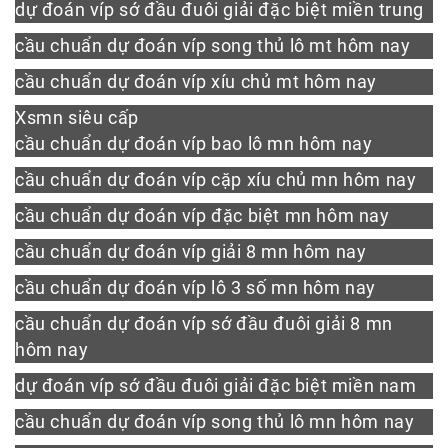
dự đoán víp sớ đầu đuôi giải đặc biệt miền trung
cầu chuẩn dự đoán víp song thủ lô mt hôm nay
cầu chuẩn dự đoán víp xíu chủ mt hôm nay
Xsmn siêu cấp
cầu chuẩn dự đoán víp bao lô mn hôm nay
cầu chuẩn dự đoán víp cặp xíu chủ mn hôm nay
cầu chuẩn dự đoán víp đặc biệt mn hôm nay
cầu chuẩn dự đoán víp giải 8 mn hôm nay
cầu chuẩn dự đoán víp lô 3 số mn hôm nay
cầu chuẩn dự đoán víp sớ đầu đuôi giải 8 mn
hôm nay
dự đoán víp sớ đầu đuôi giải đặc biệt miền nam
cầu chuẩn dự đoán víp song thủ lô mn hôm nay