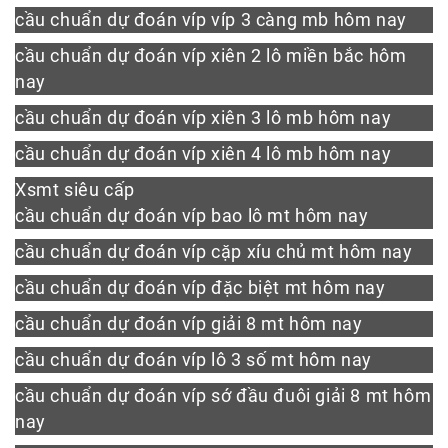
cầu chuẩn dự đoán víp víp 3 càng mb hôm nay
cầu chuẩn dự đoán víp xiên 2 lô miền bắc hôm
nay
cầu chuẩn dự đoán víp xiên 3 lô mb hôm nay
cầu chuẩn dự đoán víp xiên 4 lô mb hôm nay
Xsmt siêu cấp
cầu chuẩn dự đoán víp bao lô mt hôm nay
cầu chuẩn dự đoán víp cặp xíu chủ mt hôm nay
cầu chuẩn dự đoán víp đặc biệt mt hôm nay
cầu chuẩn dự đoán víp giải 8 mt hôm nay
cầu chuẩn dự đoán víp lô 3 số mt hôm nay
cầu chuẩn dự đoán víp sớ đầu đuôi giải 8 mt hôm
nay