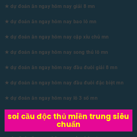
★ dự đoán ăn ngay hôm nay giải 8 mn
★ dự đoán ăn ngay hôm nay bao lô mn
★ dự đoán ăn ngay hôm nay cặp xỉu chủ mn
★ dự đoán ăn ngay hôm nay song thủ lô mn
★ dự đoán ăn ngay hôm nay đầu đuôi giải 8 mn
★ dự đoán ăn ngay hôm nay đầu đuôi đặc biệt mn
★ dự đoán ăn ngay hôm nay lô 3 số mn
soi cầu độc thủ miền trung siêu
chuẩn