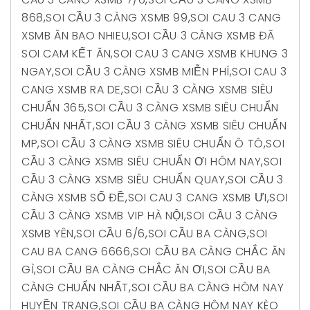
868
,
SOI CẦU 3 CÀNG XSMB 99
,
SOI CAU 3 CANG
XSMB ĂN BAO NHIEU
,
SOI CẦU 3 CÀNG XSMB ĐÃ
SOI CAM KẾT ĂN
,
SOI CAU 3 CANG XSMB KHUNG 3
NGAY
,
SOI CẦU 3 CÀNG XSMB MIỄN PHÍ
,
SOI CAU 3
CANG XSMB RA DE
,
SOI CẦU 3 CÀNG XSMB SIÊU
CHUẨN 365
,
SOI CẦU 3 CÀNG XSMB SIÊU CHUẨN
CHUẨN NHẤT
,
SOI CẦU 3 CÀNG XSMB SIÊU CHUẨN
MP
,
SOI CẦU 3 CÀNG XSMB SIÊU CHUẨN Ô TÔ
,
SOI
CẦU 3 CÀNG XSMB SIÊU CHUẨN ƠI HÔM NAY
,
SOI
CẦU 3 CÀNG XSMB SIÊU CHUẨN QUAY
,
SOI CẦU 3
CÀNG XSMB SỐ ĐỀ
,
SOI CAU 3 CANG XSMB ƯI
,
SOI
CẦU 3 CÀNG XSMB VIP HÀ NỘI
,
SOI CẦU 3 CÀNG
XSMB YÊN
,
SOI CẦU 6/6
,
SOI CẦU BA CÀNG
,
SOI
CAU BA CANG 6666
,
SOI CẦU BA CÀNG CHẮC ĂN
GÌ
,
SOI CẦU BA CÀNG CHẮC ĂN ƠI
,
SOI CẦU BA
CÀNG CHUẨN NHẤT
,
SOI CẦU BA CÀNG HÔM NAY
HUYỀN TRANG
,
SOI CẦU BA CÀNG HÔM NAY KÈO