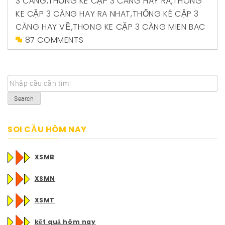
3 CÀNG
,
THỐNG KÊ CẶP 3 CÀNG HAY RA
,
THONG
KE CẶP 3 CÀNG HAY RA NHAT
,
THỐNG KÊ CẶP 3
CÀNG HAY VỀ
,
THONG KE CẶP 3 CÀNG MIEN BAC
87 COMMENTS
Search
SOI CẦU HÔM NAY
XSMB
XSMN
XSMT
kết quả hôm nay