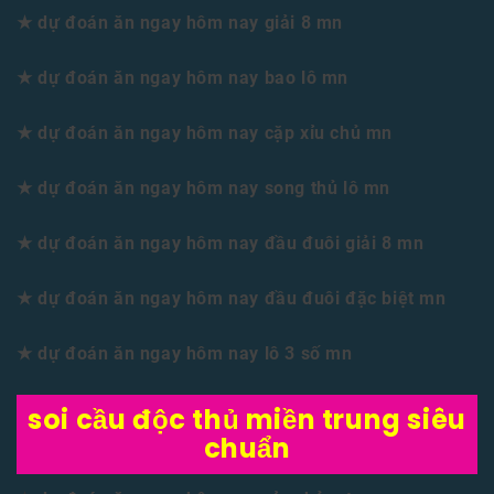
★ dự đoán ăn ngay hôm nay giải 8 mn
★ dự đoán ăn ngay hôm nay bao lô mn
★ dự đoán ăn ngay hôm nay cặp xỉu chủ mn
★ dự đoán ăn ngay hôm nay song thủ lô mn
★ dự đoán ăn ngay hôm nay đầu đuôi giải 8 mn
★ dự đoán ăn ngay hôm nay đầu đuôi đặc biệt mn
★ dự đoán ăn ngay hôm nay lô 3 số mn
soi cầu độc thủ miền trung siêu
chuẩn