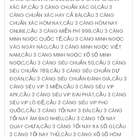
XÁC ÂP
,
CẦU 3 CÀNG CHUẨN XÁC GÌ
,
CẦU 3
CÀNG CHUẨN XÁC HAY CẢ BÀI
,
CẦU 3 CÀNG
CHUẨN XÁC HÔM NAY
,
CẦU 3 CÀNG HÔM NAY
ONLINE
,
CẦU 3 CÀNG MIỄN PHÍ 999
,
CẦU 3 CÀNG
MINH NGỌC QUỐC TẾ
,
CẦU 3 CÀNG MINH NGỌC
VÀO NGÀY NÀO
,
CẦU 3 CÀNG MINH NGỌC VIỆT
NAM
,
CẦU 3 CÀNG MINH NGỌC XỔ SỐ MINH
NGỌC
,
CẦU 3 CÀNG SIÊU CHUẨN 50
,
CẦU 3 CÀNG
SIÊU CHUẨN 789
,
CẦU 3 CÀNG SIÊU CHUẨN DỰ
ĐOÁN
,
CẦU 3 CÀNG SIÊU CHUẨN ĐÁNH GIÁ
,
CẦU 3
CÀNG SIÊU VIP 3 MIỀN
,
CẦU 3 CÀNG SIÊU VIP
APK
,
CẦU 3 CÀNG SIÊU VIP ĐẠI PHÁT
,
CẦU 3 CÀNG
SIÊU VIP LÔ ĐỀ
,
CẦU 3 CÀNG SIÊU VIP PHÚ
QUỐC
,
CẦU 3 CÀNG TỐI NAY 3 ĐÀI
,
CẦU 3 CÀNG
TỐI NAY ÂM BAO NHIÊU
,
CẦU 3 CÀNG TỐI NAY
QUAY CHƯA
,
CẦU 3 CÀNG TỐI NAY RA SỐ GÌ
,
CẦU
3 CÀNG TỐI NAY THỦ
,
CẦU 3 CÀNG XỔ SỐ HÔM