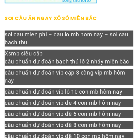
SOI CẦU ĂN NGAY XỔ SỐ MIỀN BẮC
soi cau mien phi – cau lo mb hom nay – soi cau
bach thu
Xsmb siêu cấp
cầu chuẩn dự đoán bạch thủ lô 2 nháy miền bắc
cầu chuẩn dự đoán víp cặp 3 càng víp mb hôm
nay
cầu chuẩn dự đoán víp lô 10 con mb hôm nay
cầu chuẩn dự đoán víp đề 4 con mb hôm nay
cầu chuẩn dự đoán víp đề 6 con mb hôm nay
cầu chuẩn dự đoán víp đề 8 con mb hôm nay
cầu chuẩn dự đoán víp đề 10 con mb hôm nay