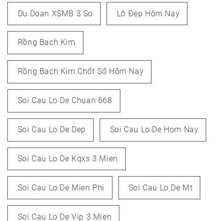
Du Doan XSMB 3 So
Lô Đẹp Hôm Nay
Rồng Bạch Kim
Rồng Bạch Kim Chốt Số Hôm Nay
Soi Cau Lo De Chuan 668
Soi Cau Lo De Dep
Soi Cau Lo De Hom Nay
Soi Cau Lo De Kqxs 3 Mien
Soi Cau Lo De Mien Phi
Soi Cau Lo De Mt
Soi Cau Lo De Vip 3 Mien