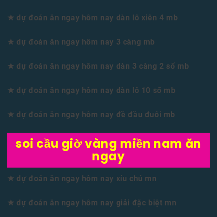
★ dự đoán ăn ngay hôm nay dàn lô xiên 4 mb
★ dự đoán ăn ngay hôm nay 3 càng mb
★ dự đoán ăn ngay hôm nay dàn 3 càng 2 số mb
★ dự đoán ăn ngay hôm nay dàn lô 10 số mb
★ dự đoán ăn ngay hôm nay đề đầu đuôi mb
soi cầu giờ vàng miền nam ăn
ngay
★ dự đoán ăn ngay hôm nay xỉu chủ mn
★ dự đoán ăn ngay hôm nay giải đặc biệt mn