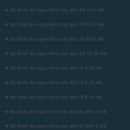
★ dự đoán ăn ngay hôm nay dàn đề 4 số mb
★ dự đoán ăn ngay hôm nay dàn đề 6 số mb
★ dự đoán ăn ngay hôm nay dàn đề 8 số mb
★ dự đoán ăn ngay hôm nay dàn đề 10 số mb
★ dự đoán ăn ngay hôm nay dàn lô 4 số mb
★ dự đoán ăn ngay hôm nay dàn lô 6 số mb
★ dự đoán ăn ngay hôm nay dàn lô 8 số mb
★ dự đoán ăn ngay hôm nay dàn lô xiên 2 mb
★ dự đoán ăn ngay hôm nay dàn lô xiên 3 mb