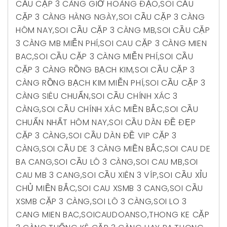
CẦU CẶP 3 CÀNG GIỜ HOÀNG ĐẠO
,
SOI CẦU
CẶP 3 CÀNG HÀNG NGÀY
,
SOI CẦU CẶP 3 CÀNG
HÔM NAY
,
SOI CẦU CẶP 3 CÀNG MB
,
SOI CẦU CẶP
3 CÀNG MB MIỄN PHÍ
,
SOI CAU CẶP 3 CÀNG MIEN
BAC
,
SOI CẦU CẶP 3 CÀNG MIỄN PHÍ
,
SOI CẦU
CẶP 3 CÀNG RỒNG BẠCH KIM
,
SOI CẦU CẶP 3
CÀNG RỒNG BẠCH KIM MIỄN PHÍ
,
SOI CẦU CẶP 3
CÀNG SIÊU CHUẨN
,
SOI CẦU CHÍNH XÁC 3
CÀNG
,
SOI CẦU CHÍNH XÁC MIỀN BẮC
,
SOI CẦU
CHUẨN NHẤT HÔM NAY
,
SOI CẦU DÀN ĐỀ ĐẸP
CẶP 3 CÀNG
,
SOI CẦU DÀN ĐỀ VIP CẶP 3
CÀNG
,
SOI CẦU DE 3 CÀNG MIỀN BẮC
,
SOI CAU DE
BA CANG
,
SOI CẦU LÔ 3 CÀNG
,
SOI CAU MB
,
SOI
CAU MB 3 CANG
,
SOI CẦU XIÊN 3 VÍP
,
SOI CẦU XỈU
CHỦ MIỀN BẮC
,
SOI CAU XSMB 3 CANG
,
SOI CẦU
XSMB CẶP 3 CÀNG
,
SOI LÔ 3 CÀNG
,
SOI LO 3
CANG MIEN BAC
,
SOICAUDOANSO
,
THONG KE CẶP