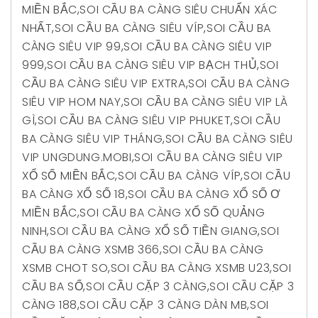
MIỀN BẮC
,
SOI CẦU BA CÀNG SIÊU CHUẨN XÁC
NHẤT
,
SOI CẦU BA CÀNG SIÊU VÍP
,
SOI CẦU BA
CÀNG SIÊU VIP 99
,
SOI CẦU BA CÀNG SIÊU VIP
999
,
SOI CẦU BA CÀNG SIÊU VIP BẠCH THỦ
,
SOI
CẦU BA CÀNG SIÊU VIP EXTRA
,
SOI CẦU BA CÀNG
SIÊU VIP HOM NAY
,
SOI CẦU BA CÀNG SIÊU VIP LÀ
GÌ
,
SOI CẦU BA CÀNG SIÊU VIP PHUKET
,
SOI CẦU
BA CÀNG SIÊU VIP THÁNG
,
SOI CẦU BA CÀNG SIÊU
VIP UNGDUNG.MOBI
,
SOI CẦU BA CÀNG SIÊU VIP
XỔ SỐ MIỀN BẮC
,
SOI CẦU BA CÀNG VÍP
,
SOI CẦU
BA CÀNG XỔ SỐ 18
,
SOI CẦU BA CÀNG XỔ SỐ Ơ
MIỀN BẮC
,
SOI CẦU BA CÀNG XỔ SỐ QUẢNG
NINH
,
SOI CẦU BA CÀNG XỔ SỐ TIỀN GIANG
,
SOI
CẦU BA CÀNG XSMB 366
,
SOI CẦU BA CÀNG
XSMB CHOT SO
,
SOI CẦU BA CÀNG XSMB U23
,
SOI
CẦU BA SỐ
,
SOI CẦU CẶP 3 CÀNG
,
SOI CẦU CẶP 3
CÀNG 188
,
SOI CẦU CẶP 3 CÀNG DÀN MB
,
SOI