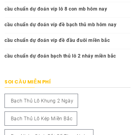
cầu chuẩn dự đoán víp lô 8 con mb hôm nay
cầu chuẩn dự đoán víp đề bạch thủ mb hôm nay
cầu chuẩn dự đoán víp đề đầu đuôi miền bắc
cầu chuẩn dự đoán bạch thủ lô 2 nháy miền bắc
SOI CẦU MIỄN PHÍ
Bạch Thủ Lô Khung 2 Ngày
Bạch Thủ Lô Kép Miền Bắc