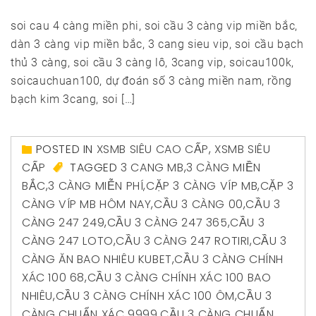
soi cau 4 càng miền phi, soi cầu 3 càng vip miền bắc,
dàn 3 càng vip miền bắc, 3 cang sieu vip, soi cầu bạch
thủ 3 càng, soi cầu 3 càng lô, 3cang vip, soicau100k,
soicauchuan100, dự đoán số 3 càng miền nam, rồng
bạch kim 3cang, soi […]
POSTED IN
XSMB SIÊU CAO CẤP
,
XSMB SIÊU
CẤP
TAGGED
3 CANG MB
,
3 CÀNG MIỀN
BẮC
,
3 CÀNG MIỄN PHÍ
,
CẶP 3 CÀNG VÍP MB
,
CẶP 3
CÀNG VÍP MB HÔM NAY
,
CẦU 3 CÀNG 00
,
CẦU 3
CÀNG 247 249
,
CẦU 3 CÀNG 247 365
,
CẦU 3
CÀNG 247 LOTO
,
CẦU 3 CÀNG 247 ROTIRI
,
CẦU 3
CÀNG ĂN BAO NHIÊU KUBET
,
CẦU 3 CÀNG CHÍNH
XÁC 100 68
,
CẦU 3 CÀNG CHÍNH XÁC 100 BAO
NHIÊU
,
CẦU 3 CÀNG CHÍNH XÁC 100 ÔM
,
CẦU 3
CÀNG CHUẨN XÁC 9999
,
CẦU 3 CÀNG CHUẨN