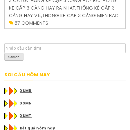
3 CÀNG
,
THỐNG KÊ CẶP 3 CÀNG HAY RA
,
THONG
KE CẶP 3 CÀNG HAY RA NHAT
,
THỐNG KÊ CẶP 3
CÀNG HAY VỀ
,
THONG KE CẶP 3 CÀNG MIEN BAC
87 COMMENTS
Search
SOI CẦU HÔM NAY
XSMB
XSMN
XSMT
kết quả hôm nay