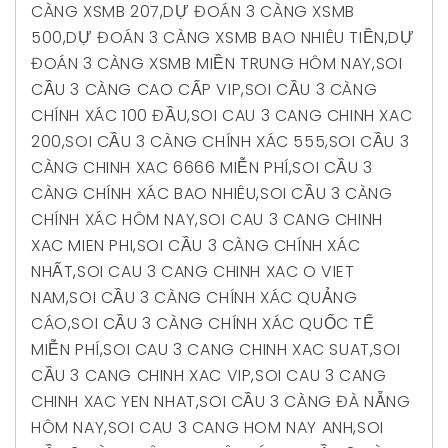
CÀNG XSMB 207
,
DỰ ĐOÁN 3 CÀNG XSMB
500
,
DỰ ĐOÁN 3 CÀNG XSMB BAO NHIÊU TIỀN
,
DỰ
ĐOÁN 3 CÀNG XSMB MIỀN TRUNG HÔM NAY
,
SOI
CẦU 3 CÀNG CAO CẤP VIP
,
SOI CẦU 3 CÀNG
CHÍNH XÁC 100 ĐẦU
,
SOI CAU 3 CANG CHINH XAC
200
,
SOI CẦU 3 CÀNG CHÍNH XÁC 555
,
SOI CẦU 3
CÀNG CHINH XAC 6666 MIỄN PHÍ
,
SOI CẦU 3
CÀNG CHÍNH XÁC BAO NHIÊU
,
SOI CẦU 3 CÀNG
CHÍNH XÁC HÔM NAY
,
SOI CAU 3 CANG CHINH
XAC MIEN PHI
,
SOI CẦU 3 CÀNG CHÍNH XÁC
NHẤT
,
SOI CAU 3 CANG CHINH XAC O VIET
NAM
,
SOI CẦU 3 CÀNG CHÍNH XÁC QUẢNG
CÁO
,
SOI CẦU 3 CÀNG CHÍNH XÁC QUỐC TẾ
MIỄN PHÍ
,
SOI CAU 3 CANG CHINH XAC SUAT
,
SOI
CẦU 3 CANG CHINH XAC VIP
,
SOI CAU 3 CANG
CHINH XAC YEN NHAT
,
SOI CẦU 3 CÀNG ĐÀ NẴNG
HÔM NAY
,
SOI CAU 3 CANG HOM NAY ANH
,
SOI