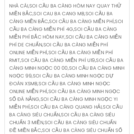
NHÀ CÁI
,
SOI CẦU BA CÀNG HÔM NAY QUAY THỬ
MIỀN BẮC
,
SOI CAU BA CANG MB
,
SOI CẦU BA
CÀNG MIỀN BẮC
,
SOI CẦU BA CÀNG MIỄN PHÍ
,
SOI
CẦU BA CÀNG MIỄN PHÍ 4G
,
SOI CẦU BA CÀNG
MIỄN PHÍ BẮC HÔM NAY
,
SOI CẦU BA CÀNG MIỄN
PHÍ DE CHUẨN
,
SOI CẦU BA CÀNG MIỄN PHÍ
ONLINE MIỄN PHÍ
,
SOI CẦU BA CÀNG MIỄN PHÍ
RMIT
,
SOI CẦU BA CÀNG MIỄN PHÍ U19
,
SOI CẦU BA
CÀNG MINH NGỌC 00 00
,
SOI CẦU BA CÀNG MINH
NGỌC 99
,
SOI CẦU BA CÀNG MINH NGỌC DỰ
ĐOÁN XSMB
,
SOI CẦU BA CÀNG MINH NGỌC
ONLINE MIỄN PHÍ
,
SOI CẦU BA CÀNG MINH NGỌC
SỐ ĐÀ NẴNG
,
SOI CẦU BA CÀNG MINH NGỌC YI
MIỄN PHÍ
,
SOI CẦU BA CÀNG QUANG HẢI
,
SOI CẦU
BA CÀNG SIÊU CHUẨN
,
SOI CẦU BA CÀNG SIÊU
CHUẨN 3 MIỀN
,
SOI CẦU BA CÀNG SIÊU CHUẨN
ĐỀ MIỀN BẮC
,
SOI CẦU BA CÀNG SIÊU CHUẨN SỐ