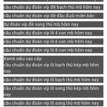
cầu chuẩn dự đoán víp đề bạch thủ mb hôm nay
cầu chuẩn dự đoán víp đề đầu đuôi miền bắc
dự đoán víp đề song thủ mb hôm nay
cầu chuẩn dự đoán víp lô 4 con mb hôm nay
cầu chuẩn dự đoán víp lô 6 con mb hôm nay
cầu chuẩn dự đoán víp lô 8 con mb hôm nay
Xsmb siêu cao cấp
cầu chuẩn dự đoán víp lô bạch thủ kép mb hôm
nay
cầu chuẩn dự đoán víp lô bạch thủ mb hôm nay
cầu chuẩn dự đoán víp lô song thủ kép mb hôm
nay
cầu chuẩn dự đoán víp lô song thủ mb hôm nay