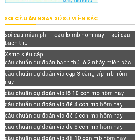
SOI CẦU ĂN NGAY XỔ SỐ MIỀN BẮC
soi cau mien phi – cau lo mb hom nay – soi cau
bach thu
Xsmb siêu cấp
cầu chuẩn dự đoán bạch thủ lô 2 nháy miền bắc
cầu chuẩn dự đoán víp cặp 3 càng víp mb hôm
nay
cầu chuẩn dự đoán víp lô 10 con mb hôm nay
cầu chuẩn dự đoán víp đề 4 con mb hôm nay
cầu chuẩn dự đoán víp đề 6 con mb hôm nay
cầu chuẩn dự đoán víp đề 8 con mb hôm nay
cầu chuẩn dự đoán víp đề 10 con mb hôm nay