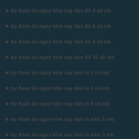
★ dự đoán ăn ngay hôm nay dàn đề 4 số mb
★ dự đoán ăn ngay hôm nay dàn đề 6 số mb
★ dự đoán ăn ngay hôm nay dàn đề 8 số mb
★ dự đoán ăn ngay hôm nay dàn đề 10 số mb
★ dự đoán ăn ngay hôm nay dàn lô 4 số mb
★ dự đoán ăn ngay hôm nay dàn lô 6 số mb
★ dự đoán ăn ngay hôm nay dàn lô 8 số mb
★ dự đoán ăn ngay hôm nay dàn lô xiên 2 mb
★ dự đoán ăn ngay hôm nay dàn lô xiên 3 mb