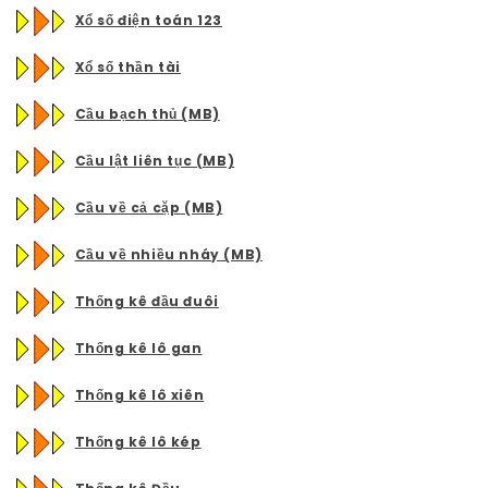
Xổ số điện toán 123
Xổ số thần tài
Cầu bạch thủ (MB)
Cầu lật liên tục (MB)
Cầu về cả cặp (MB)
Cầu về nhiều nháy (MB)
Thống kê đầu đuôi
Thống kê lô gan
Thống kê lô xiên
Thống kê lô kép