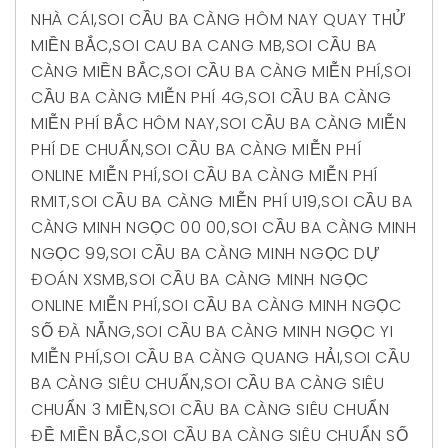
NHÀ CÁI
,
SOI CẦU BA CÀNG HÔM NAY QUAY THỬ
MIỀN BẮC
,
SOI CAU BA CANG MB
,
SOI CẦU BA
CÀNG MIỀN BẮC
,
SOI CẦU BA CÀNG MIỄN PHÍ
,
SOI
CẦU BA CÀNG MIỄN PHÍ 4G
,
SOI CẦU BA CÀNG
MIỄN PHÍ BẮC HÔM NAY
,
SOI CẦU BA CÀNG MIỄN
PHÍ DE CHUẨN
,
SOI CẦU BA CÀNG MIỄN PHÍ
ONLINE MIỄN PHÍ
,
SOI CẦU BA CÀNG MIỄN PHÍ
RMIT
,
SOI CẦU BA CÀNG MIỄN PHÍ U19
,
SOI CẦU BA
CÀNG MINH NGỌC 00 00
,
SOI CẦU BA CÀNG MINH
NGỌC 99
,
SOI CẦU BA CÀNG MINH NGỌC DỰ
ĐOÁN XSMB
,
SOI CẦU BA CÀNG MINH NGỌC
ONLINE MIỄN PHÍ
,
SOI CẦU BA CÀNG MINH NGỌC
SỐ ĐÀ NẴNG
,
SOI CẦU BA CÀNG MINH NGỌC YI
MIỄN PHÍ
,
SOI CẦU BA CÀNG QUANG HẢI
,
SOI CẦU
BA CÀNG SIÊU CHUẨN
,
SOI CẦU BA CÀNG SIÊU
CHUẨN 3 MIỀN
,
SOI CẦU BA CÀNG SIÊU CHUẨN
ĐỀ MIỀN BẮC
,
SOI CẦU BA CÀNG SIÊU CHUẨN SỐ