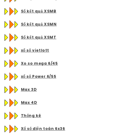
Sổ kết quả XSMB
Sổ kết quả XSMN
Sổ kết quả XSMT
xổ số vietlott
Xo so mega 6/45
xổ số Power 6/55
Max 3D
Max 4D
Thống kê
Xổ số điện toán 6x36