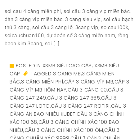
soi cau 4 càng miền phi, soi cầu 3 càng vip miền bắc,
dàn 3 càng vip miền bắc, 3 cang sieu vip, soi cầu bạch
thủ 3 càng, soi cầu 3 càng lô, 3cang vip, soicau100k,
soicauchuan100, dự đoán số 3 càng miền nam, rồng
bạch kim 3cang, soi […]
POSTED IN
XSMB SIÊU CAO CẤP
,
XSMB SIÊU
CẤP
TAGGED
3 CANG MB
,
3 CÀNG MIỀN
BẮC
,
3 CÀNG MIỄN PHÍ
,
CẶP 3 CÀNG VÍP MB
,
CẶP 3
CÀNG VÍP MB HÔM NAY
,
CẦU 3 CÀNG 00
,
CẦU 3
CÀNG 247 249
,
CẦU 3 CÀNG 247 365
,
CẦU 3
CÀNG 247 LOTO
,
CẦU 3 CÀNG 247 ROTIRI
,
CẦU 3
CÀNG ĂN BAO NHIÊU KUBET
,
CẦU 3 CÀNG CHÍNH
XÁC 100 68
,
CẦU 3 CÀNG CHÍNH XÁC 100 BAO
NHIÊU
,
CẦU 3 CÀNG CHÍNH XÁC 100 ÔM
,
CẦU 3
CÀNG CHUẨN XÁC 9999
,
CẦU 3 CÀNG CHUẨN