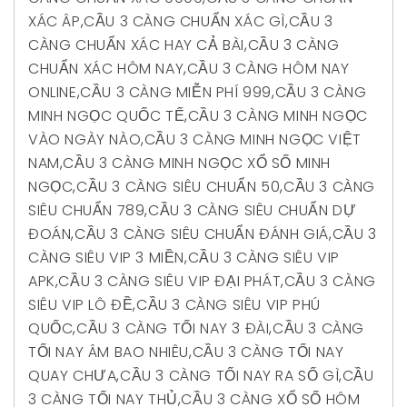
XÁC ÂP
,
CẦU 3 CÀNG CHUẨN XÁC GÌ
,
CẦU 3
CÀNG CHUẨN XÁC HAY CẢ BÀI
,
CẦU 3 CÀNG
CHUẨN XÁC HÔM NAY
,
CẦU 3 CÀNG HÔM NAY
ONLINE
,
CẦU 3 CÀNG MIỄN PHÍ 999
,
CẦU 3 CÀNG
MINH NGỌC QUỐC TẾ
,
CẦU 3 CÀNG MINH NGỌC
VÀO NGÀY NÀO
,
CẦU 3 CÀNG MINH NGỌC VIỆT
NAM
,
CẦU 3 CÀNG MINH NGỌC XỔ SỐ MINH
NGỌC
,
CẦU 3 CÀNG SIÊU CHUẨN 50
,
CẦU 3 CÀNG
SIÊU CHUẨN 789
,
CẦU 3 CÀNG SIÊU CHUẨN DỰ
ĐOÁN
,
CẦU 3 CÀNG SIÊU CHUẨN ĐÁNH GIÁ
,
CẦU 3
CÀNG SIÊU VIP 3 MIỀN
,
CẦU 3 CÀNG SIÊU VIP
APK
,
CẦU 3 CÀNG SIÊU VIP ĐẠI PHÁT
,
CẦU 3 CÀNG
SIÊU VIP LÔ ĐỀ
,
CẦU 3 CÀNG SIÊU VIP PHÚ
QUỐC
,
CẦU 3 CÀNG TỐI NAY 3 ĐÀI
,
CẦU 3 CÀNG
TỐI NAY ÂM BAO NHIÊU
,
CẦU 3 CÀNG TỐI NAY
QUAY CHƯA
,
CẦU 3 CÀNG TỐI NAY RA SỐ GÌ
,
CẦU
3 CÀNG TỐI NAY THỦ
,
CẦU 3 CÀNG XỔ SỐ HÔM