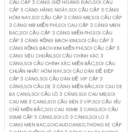
CẦU CẶP 3 CÀNG GIỜ HOÀNG ĐẠO
,
SOI CẦU
CẶP 3 CÀNG HÀNG NGÀY
,
SOI CẦU CẶP 3 CÀNG
HÔM NAY
,
SOI CẦU CẶP 3 CÀNG MB
,
SOI CẦU CẶP
3 CÀNG MB MIỄN PHÍ
,
SOI CAU CẶP 3 CÀNG MIEN
BAC
,
SOI CẦU CẶP 3 CÀNG MIỄN PHÍ
,
SOI CẦU
CẶP 3 CÀNG RỒNG BẠCH KIM
,
SOI CẦU CẶP 3
CÀNG RỒNG BẠCH KIM MIỄN PHÍ
,
SOI CẦU CẶP 3
CÀNG SIÊU CHUẨN
,
SOI CẦU CHÍNH XÁC 3
CÀNG
,
SOI CẦU CHÍNH XÁC MIỀN BẮC
,
SOI CẦU
CHUẨN NHẤT HÔM NAY
,
SOI CẦU DÀN ĐỀ ĐẸP
CẶP 3 CÀNG
,
SOI CẦU DÀN ĐỀ VIP CẶP 3
CÀNG
,
SOI CẦU DE 3 CÀNG MIỀN BẮC
,
SOI CAU DE
BA CANG
,
SOI CẦU LÔ 3 CÀNG
,
SOI CAU MB
,
SOI
CAU MB 3 CANG
,
SOI CẦU XIÊN 3 VÍP
,
SOI CẦU XỈU
CHỦ MIỀN BẮC
,
SOI CAU XSMB 3 CANG
,
SOI CẦU
XSMB CẶP 3 CÀNG
,
SOI LÔ 3 CÀNG
,
SOI LO 3
CANG MIEN BAC
,
SOICAUDOANSO
,
THONG KE CẶP