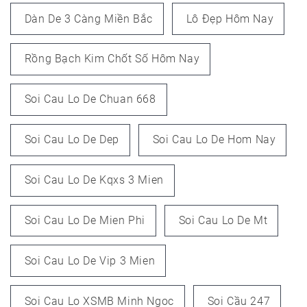
Dàn De 3 Càng Miền Bắc
Lô Đẹp Hôm Nay
Rồng Bạch Kim Chốt Số Hôm Nay
Soi Cau Lo De Chuan 668
Soi Cau Lo De Dep
Soi Cau Lo De Hom Nay
Soi Cau Lo De Kqxs 3 Mien
Soi Cau Lo De Mien Phi
Soi Cau Lo De Mt
Soi Cau Lo De Vip 3 Mien
Soi Cau Lo XSMB Minh Ngoc
Soi Cầu 247