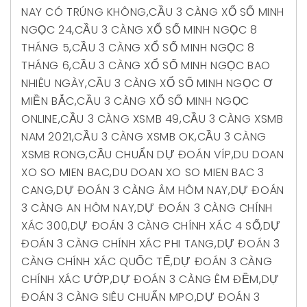
NAY CÓ TRÚNG KHÔNG
,
CẦU 3 CÀNG XỔ SỐ MINH
NGỌC 24
,
CẦU 3 CÀNG XỔ SỐ MINH NGỌC 8
THÁNG 5
,
CẦU 3 CÀNG XỔ SỐ MINH NGỌC 8
THÁNG 6
,
CẦU 3 CÀNG XỔ SỐ MINH NGỌC BAO
NHIÊU NGÀY
,
CẦU 3 CÀNG XỔ SỐ MINH NGỌC Ơ
MIỀN BẮC
,
CẦU 3 CÀNG XỔ SỐ MINH NGỌC
ONLINE
,
CẦU 3 CÀNG XSMB 49
,
CẦU 3 CÀNG XSMB
NAM 2021
,
CẦU 3 CÀNG XSMB OK
,
CẦU 3 CÀNG
XSMB RONG
,
CẦU CHUẨN DỰ ĐOÁN VÍP
,
DU DOAN
XO SO MIEN BAC
,
DU DOAN XO SO MIEN BAC 3
CANG
,
DỰ ĐOÁN 3 CÀNG ÂM HÔM NAY
,
DỰ ĐOÁN
3 CÀNG AN HÔM NAY
,
DỰ ĐOÁN 3 CÀNG CHÍNH
XÁC 300
,
DỰ ĐOÁN 3 CÀNG CHÍNH XÁC 4 SỐ
,
DỰ
ĐOÁN 3 CÀNG CHÍNH XÁC PHI TANG
,
DỰ ĐOÁN 3
CÀNG CHÍNH XÁC QUỐC TẾ
,
DỰ ĐOÁN 3 CÀNG
CHÍNH XÁC ƯỚP
,
DỰ ĐOÁN 3 CÀNG ÊM ĐỀM
,
DỰ
ĐOÁN 3 CÀNG SIÊU CHUẨN MPO
,
DỰ ĐOÁN 3