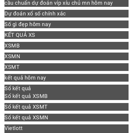
cầu chuẩn dự đoán víp xíu chủ mn hôm nay
Dự đoán xổ số chính xác
Số gì đẹp hôm nay
KẾT QUẢ XS
XSMB
XSMN
XSMT
kết quả hôm nay
Sổ kết quả
Sổ kết quả XSMB
Sổ kết quả XSMT
Sổ kết quả XSMN
Vietlott