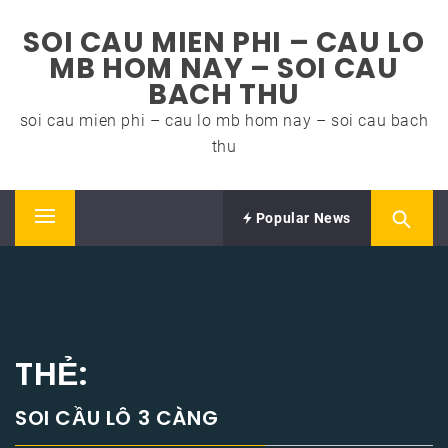
Skip
SOI CAU MIEN PHI – CAU LO
to
MB HOM NAY – SOI CAU
content
BACH THU
soi cau mien phi – cau lo mb hom nay – soi cau bach
thu
Popular News
Primary
Menu
THẺ:
SOI CẦU LÔ 3 CÀNG