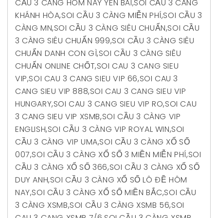
CẦU 3 CÀNG HÔM NAY YÊN BÁI
,
SOI CẦU 3 CÀNG
KHÁNH HÒA
,
SOI CẦU 3 CÀNG MIỄN PHÍ
,
SOI CẦU 3
CÀNG MN
,
SOI CẦU 3 CÀNG SIÊU CHUẨN
,
SOI CẦU
3 CÀNG SIÊU CHUẨN 999
,
SOI CẦU 3 CÀNG SIÊU
CHUẨN DANH CON GÌ
,
SOI CẦU 3 CÀNG SIÊU
CHUẨN ONLINE CHỐT
,
SOI CAU 3 CANG SIEU
VIP
,
SOI CAU 3 CANG SIEU VIP 66
,
SOI CAU 3
CANG SIEU VIP 888
,
SOI CAU 3 CANG SIEU VIP
HUNGARY
,
SOI CAU 3 CANG SIEU VIP RO
,
SOI CAU
3 CANG SIEU VIP XSMB
,
SOI CẦU 3 CÀNG VIP
ENGLISH
,
SOI CẦU 3 CÀNG VIP ROYAL WIN
,
SOI
CẦU 3 CÀNG VIP UMA
,
SOI CẦU 3 CÀNG XỔ SỐ
007
,
SOI CẦU 3 CÀNG XỔ SỐ 3 MIỀN MIỄN PHÍ
,
SOI
CẦU 3 CÀNG XỔ SỐ 366
,
SOI CẦU 3 CÀNG XỔ SỐ
DUY ANH
,
SOI CẦU 3 CÀNG XỔ SỐ LÔ ĐỀ HÔM
NAY
,
SOI CẦU 3 CÀNG XỔ SỐ MIỀN BẮC
,
SOI CẦU
3 CÀNG XSMB
,
SOI CẦU 3 CÀNG XSMB 56
,
SOI
CAU 3 CANG XSMB 7/6
,
SOI CẦU 3 CÀNG XSMB