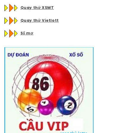
Quay thử XSMT
Quay thử Vietlott
Sổ mơ