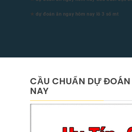
★
dự đoán ăn ngay hôm nay lô 3 số mt
CẦU CHUẨN DỰ ĐOÁN 
NAY