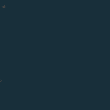
p mb
b