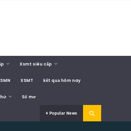
ấp
Xsmt siêu cấp
XSMN
XSMT
kết quả hôm nay
thử
Sổ mơ
Popular News