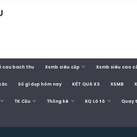
U
i cau bach thu
Xsmb siêu cấp
Xsmb siêu cao c
 xác
Số gì đẹp hôm nay
KẾT QUẢ XS
XSMB
TK Cầu
Thống kê
KQ Lô tô
Quay 