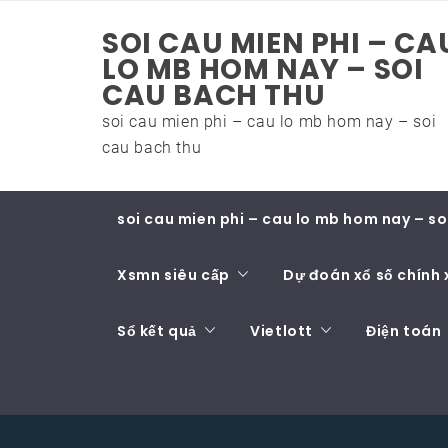
Skip
SOI CAU MIEN PHI – CA
to
LO MB HOM NAY – SOI
content
CAU BACH THU
soi cau mien phi – cau lo mb hom nay – soi
cau bach thu
soi cau mien phi – cau lo mb hom nay – so
Xsmn siêu cấp
Dự đoán xổ số chính
Sổ kết quả
Vietlott
Điện toán