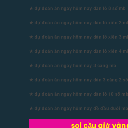
★ dự đoán ăn ngay hôm nay dàn lô 8 số mb
★ dự đoán ăn ngay hôm nay dàn lô xiên 2 m
★ dự đoán ăn ngay hôm nay dàn lô xiên 3 m
★ dự đoán ăn ngay hôm nay dàn lô xiên 4 m
★ dự đoán ăn ngay hôm nay 3 càng mb
★ dự đoán ăn ngay hôm nay dàn 3 càng 2 s
★ dự đoán ăn ngay hôm nay dàn lô 10 số m
★ dự đoán ăn ngay hôm nay đề đầu đuôi m
soi cầu giờ và