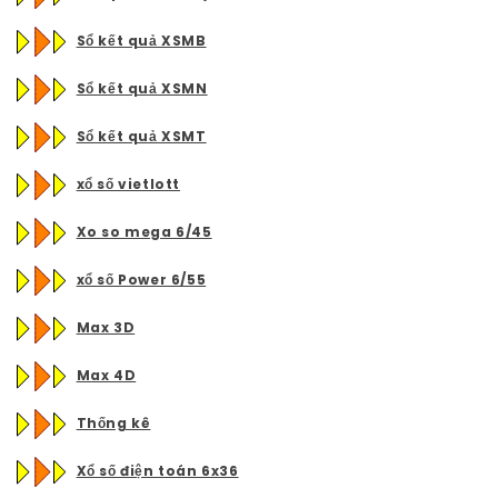
Sổ kết quả XSMB
Sổ kết quả XSMN
Sổ kết quả XSMT
xổ số vietlott
Xo so mega 6/45
xổ số Power 6/55
Max 3D
Max 4D
Thống kê
Xổ số điện toán 6x36