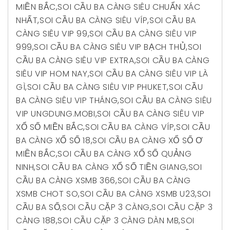
MIỀN BẮC
,
SOI CẦU BA CÀNG SIÊU CHUẨN XÁC
NHẤT
,
SOI CẦU BA CÀNG SIÊU VÍP
,
SOI CẦU BA
CÀNG SIÊU VIP 99
,
SOI CẦU BA CÀNG SIÊU VIP
999
,
SOI CẦU BA CÀNG SIÊU VIP BẠCH THỦ
,
SOI
CẦU BA CÀNG SIÊU VIP EXTRA
,
SOI CẦU BA CÀNG
SIÊU VIP HOM NAY
,
SOI CẦU BA CÀNG SIÊU VIP LÀ
GÌ
,
SOI CẦU BA CÀNG SIÊU VIP PHUKET
,
SOI CẦU
BA CÀNG SIÊU VIP THÁNG
,
SOI CẦU BA CÀNG SIÊU
VIP UNGDUNG.MOBI
,
SOI CẦU BA CÀNG SIÊU VIP
XỔ SỐ MIỀN BẮC
,
SOI CẦU BA CÀNG VÍP
,
SOI CẦU
BA CÀNG XỔ SỐ 18
,
SOI CẦU BA CÀNG XỔ SỐ Ơ
MIỀN BẮC
,
SOI CẦU BA CÀNG XỔ SỐ QUẢNG
NINH
,
SOI CẦU BA CÀNG XỔ SỐ TIỀN GIANG
,
SOI
CẦU BA CÀNG XSMB 366
,
SOI CẦU BA CÀNG
XSMB CHOT SO
,
SOI CẦU BA CÀNG XSMB U23
,
SOI
CẦU BA SỐ
,
SOI CẦU CẶP 3 CÀNG
,
SOI CẦU CẶP 3
CÀNG 188
,
SOI CẦU CẶP 3 CÀNG DÀN MB
,
SOI