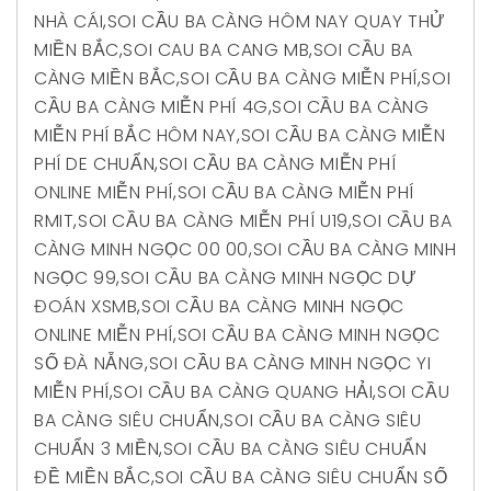
NHÀ CÁI
,
SOI CẦU BA CÀNG HÔM NAY QUAY THỬ
MIỀN BẮC
,
SOI CAU BA CANG MB
,
SOI CẦU BA
CÀNG MIỀN BẮC
,
SOI CẦU BA CÀNG MIỄN PHÍ
,
SOI
CẦU BA CÀNG MIỄN PHÍ 4G
,
SOI CẦU BA CÀNG
MIỄN PHÍ BẮC HÔM NAY
,
SOI CẦU BA CÀNG MIỄN
PHÍ DE CHUẨN
,
SOI CẦU BA CÀNG MIỄN PHÍ
ONLINE MIỄN PHÍ
,
SOI CẦU BA CÀNG MIỄN PHÍ
RMIT
,
SOI CẦU BA CÀNG MIỄN PHÍ U19
,
SOI CẦU BA
CÀNG MINH NGỌC 00 00
,
SOI CẦU BA CÀNG MINH
NGỌC 99
,
SOI CẦU BA CÀNG MINH NGỌC DỰ
ĐOÁN XSMB
,
SOI CẦU BA CÀNG MINH NGỌC
ONLINE MIỄN PHÍ
,
SOI CẦU BA CÀNG MINH NGỌC
SỐ ĐÀ NẴNG
,
SOI CẦU BA CÀNG MINH NGỌC YI
MIỄN PHÍ
,
SOI CẦU BA CÀNG QUANG HẢI
,
SOI CẦU
BA CÀNG SIÊU CHUẨN
,
SOI CẦU BA CÀNG SIÊU
CHUẨN 3 MIỀN
,
SOI CẦU BA CÀNG SIÊU CHUẨN
ĐỀ MIỀN BẮC
,
SOI CẦU BA CÀNG SIÊU CHUẨN SỐ