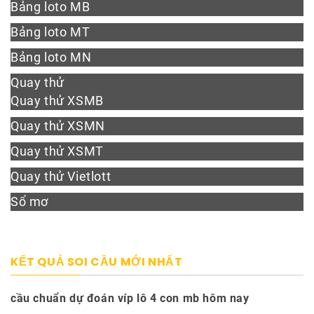
Bảng loto MB
Bảng loto MT
Bảng loto MN
Quay thử
Quay thử XSMB
Quay thử XSMN
Quay thử XSMT
Quay thử Vietlott
Sổ mơ
KẾT QUẢ SOI CẦU MỚI NHẤT
cầu chuẩn dự đoán víp lô 4 con mb hôm nay