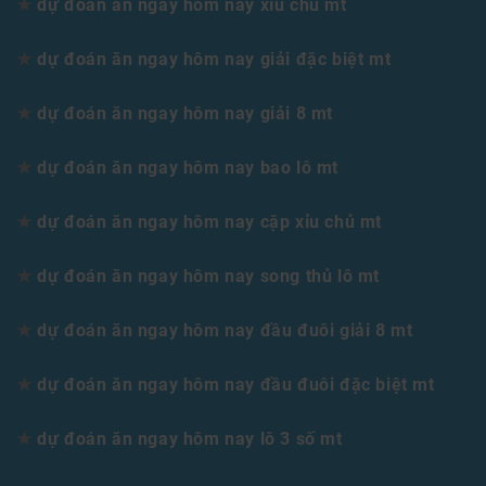
★
dự đoán ăn ngay hôm nay xỉu chủ mt
★
dự đoán ăn ngay hôm nay giải đặc biệt mt
★
dự đoán ăn ngay hôm nay giải 8 mt
★
dự đoán ăn ngay hôm nay bao lô mt
★
dự đoán ăn ngay hôm nay cặp xỉu chủ mt
★
dự đoán ăn ngay hôm nay song thủ lô mt
★
dự đoán ăn ngay hôm nay đầu đuôi giải 8 mt
★
dự đoán ăn ngay hôm nay đầu đuôi đặc biệt mt
★
dự đoán ăn ngay hôm nay lô 3 số mt