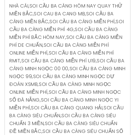
NHÀ CÁI
,
SOI CẦU BA CÀNG HÔM NAY QUAY THỬ
MIỀN BẮC
,
SOI CAU BA CANG MB
,
SOI CẦU BA
CÀNG MIỀN BẮC
,
SOI CẦU BA CÀNG MIỄN PHÍ
,
SOI
CẦU BA CÀNG MIỄN PHÍ 4G
,
SOI CẦU BA CÀNG
MIỄN PHÍ BẮC HÔM NAY
,
SOI CẦU BA CÀNG MIỄN
PHÍ DE CHUẨN
,
SOI CẦU BA CÀNG MIỄN PHÍ
ONLINE MIỄN PHÍ
,
SOI CẦU BA CÀNG MIỄN PHÍ
RMIT
,
SOI CẦU BA CÀNG MIỄN PHÍ U19
,
SOI CẦU BA
CÀNG MINH NGỌC 00 00
,
SOI CẦU BA CÀNG MINH
NGỌC 99
,
SOI CẦU BA CÀNG MINH NGỌC DỰ
ĐOÁN XSMB
,
SOI CẦU BA CÀNG MINH NGỌC
ONLINE MIỄN PHÍ
,
SOI CẦU BA CÀNG MINH NGỌC
SỐ ĐÀ NẴNG
,
SOI CẦU BA CÀNG MINH NGỌC YI
MIỄN PHÍ
,
SOI CẦU BA CÀNG QUANG HẢI
,
SOI CẦU
BA CÀNG SIÊU CHUẨN
,
SOI CẦU BA CÀNG SIÊU
CHUẨN 3 MIỀN
,
SOI CẦU BA CÀNG SIÊU CHUẨN
ĐỀ MIỀN BẮC
,
SOI CẦU BA CÀNG SIÊU CHUẨN SỐ