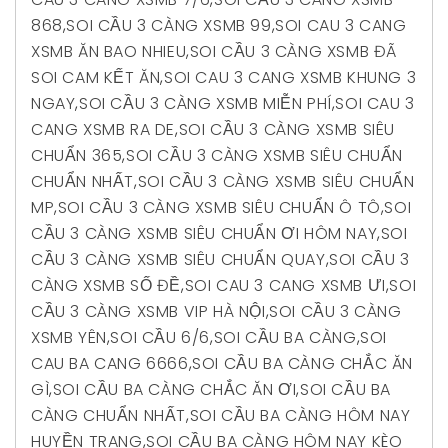
868
,
SOI CẦU 3 CÀNG XSMB 99
,
SOI CAU 3 CANG
XSMB ĂN BAO NHIEU
,
SOI CẦU 3 CÀNG XSMB ĐÃ
SOI CAM KẾT ĂN
,
SOI CAU 3 CANG XSMB KHUNG 3
NGAY
,
SOI CẦU 3 CÀNG XSMB MIỄN PHÍ
,
SOI CAU 3
CANG XSMB RA DE
,
SOI CẦU 3 CÀNG XSMB SIÊU
CHUẨN 365
,
SOI CẦU 3 CÀNG XSMB SIÊU CHUẨN
CHUẨN NHẤT
,
SOI CẦU 3 CÀNG XSMB SIÊU CHUẨN
MP
,
SOI CẦU 3 CÀNG XSMB SIÊU CHUẨN Ô TÔ
,
SOI
CẦU 3 CÀNG XSMB SIÊU CHUẨN ƠI HÔM NAY
,
SOI
CẦU 3 CÀNG XSMB SIÊU CHUẨN QUAY
,
SOI CẦU 3
CÀNG XSMB SỐ ĐỀ
,
SOI CAU 3 CANG XSMB ƯI
,
SOI
CẦU 3 CÀNG XSMB VIP HÀ NỘI
,
SOI CẦU 3 CÀNG
XSMB YÊN
,
SOI CẦU 6/6
,
SOI CẦU BA CÀNG
,
SOI
CAU BA CANG 6666
,
SOI CẦU BA CÀNG CHẮC ĂN
GÌ
,
SOI CẦU BA CÀNG CHẮC ĂN ƠI
,
SOI CẦU BA
CÀNG CHUẨN NHẤT
,
SOI CẦU BA CÀNG HÔM NAY
HUYỀN TRANG
,
SOI CẦU BA CÀNG HÔM NAY KÈO