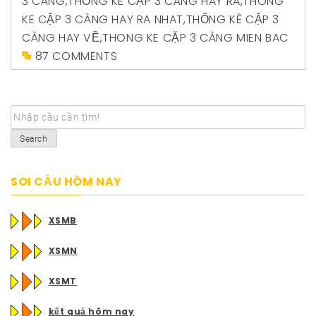
3 CÀNG
,
THỐNG KÊ CẶP 3 CÀNG HAY RA
,
THONG
KE CẶP 3 CÀNG HAY RA NHAT
,
THỐNG KÊ CẶP 3
CÀNG HAY VỀ
,
THONG KE CẶP 3 CÀNG MIEN BAC
87 COMMENTS
Search
SOI CẦU HÔM NAY
XSMB
XSMN
XSMT
kết quả hôm nay