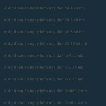
★ dự đoán ăn ngay hôm nay dàn đề 4 số mb
★ dự đoán ăn ngay hôm nay dàn đề 6 số mb
★ dự đoán ăn ngay hôm nay dàn đề 8 số mb
★ dự đoán ăn ngay hôm nay dàn đề 10 số mb
★ dự đoán ăn ngay hôm nay dàn lô 4 số mb
★ dự đoán ăn ngay hôm nay dàn lô 6 số mb
★ dự đoán ăn ngay hôm nay dàn lô 8 số mb
★ dự đoán ăn ngay hôm nay dàn lô xiên 2 mb
★ dự đoán ăn ngay hôm nay dàn lô xiên 3 mb