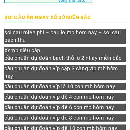
SOI CẦU ĂN NGAY XỔ SỐ MIỀN BẮC
soi cau mien phi – cau lo mb hom nay – soi cau
bach thu
Xsmb siêu cấp
cầu chuẩn dự đoán bạch thủ lô 2 nháy miền bắc
cầu chuẩn dự đoán víp cặp 3 càng víp mb hôm
nay
cầu chuẩn dự đoán víp lô 10 con mb hôm nay
cầu chuẩn dự đoán víp đề 4 con mb hôm nay
cầu chuẩn dự đoán víp đề 6 con mb hôm nay
cầu chuẩn dự đoán víp đề 8 con mb hôm nay
cầu chuẩn dự đoán víp đề 10 con mb hôm nay