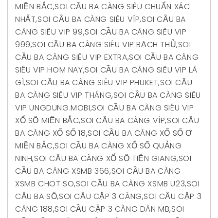
MIỀN BẮC
,
SOI CẦU BA CÀNG SIÊU CHUẨN XÁC
NHẤT
,
SOI CẦU BA CÀNG SIÊU VÍP
,
SOI CẦU BA
CÀNG SIÊU VIP 99
,
SOI CẦU BA CÀNG SIÊU VIP
999
,
SOI CẦU BA CÀNG SIÊU VIP BẠCH THỦ
,
SOI
CẦU BA CÀNG SIÊU VIP EXTRA
,
SOI CẦU BA CÀNG
SIÊU VIP HOM NAY
,
SOI CẦU BA CÀNG SIÊU VIP LÀ
GÌ
,
SOI CẦU BA CÀNG SIÊU VIP PHUKET
,
SOI CẦU
BA CÀNG SIÊU VIP THÁNG
,
SOI CẦU BA CÀNG SIÊU
VIP UNGDUNG.MOBI
,
SOI CẦU BA CÀNG SIÊU VIP
XỔ SỐ MIỀN BẮC
,
SOI CẦU BA CÀNG VÍP
,
SOI CẦU
BA CÀNG XỔ SỐ 18
,
SOI CẦU BA CÀNG XỔ SỐ Ơ
MIỀN BẮC
,
SOI CẦU BA CÀNG XỔ SỐ QUẢNG
NINH
,
SOI CẦU BA CÀNG XỔ SỐ TIỀN GIANG
,
SOI
CẦU BA CÀNG XSMB 366
,
SOI CẦU BA CÀNG
XSMB CHOT SO
,
SOI CẦU BA CÀNG XSMB U23
,
SOI
CẦU BA SỐ
,
SOI CẦU CẶP 3 CÀNG
,
SOI CẦU CẶP 3
CÀNG 188
,
SOI CẦU CẶP 3 CÀNG DÀN MB
,
SOI