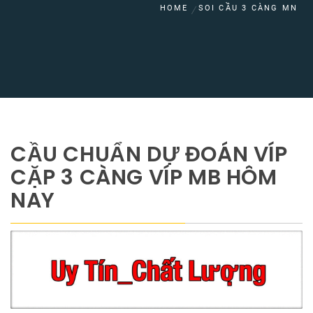
HOME
SOI CẦU 3 CÀNG MN
CẦU CHUẨN DỰ ĐOÁN VÍP
CẶP 3 CÀNG VÍP MB HÔM
NAY