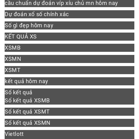
cầu chuẩn dự đoán víp xíu chủ mn hôm nay
Dự đoán xổ số chính xác
Số gì đẹp hôm nay
KẾT QUẢ XS
XSMB
XSMN
XSMT
kết quả hôm nay
Sổ kết quả
Sổ kết quả XSMB
Sổ kết quả XSMT
Sổ kết quả XSMN
Vietlott