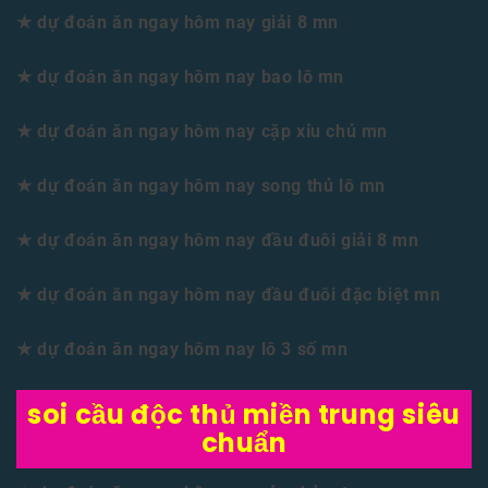
★ dự đoán ăn ngay hôm nay giải 8 mn
★ dự đoán ăn ngay hôm nay bao lô mn
★ dự đoán ăn ngay hôm nay cặp xỉu chủ mn
★ dự đoán ăn ngay hôm nay song thủ lô mn
★ dự đoán ăn ngay hôm nay đầu đuôi giải 8 mn
★ dự đoán ăn ngay hôm nay đầu đuôi đặc biệt mn
★ dự đoán ăn ngay hôm nay lô 3 số mn
soi cầu độc thủ miền trung siêu
chuẩn