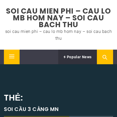
Skip
SOI CAU MIEN PHI – CAU LO
to
MB HOM NAY – SOI CAU
content
BACH THU
soi cau mien phi – cau lo mb hom nay – soi cau bach
thu
Popular News
Primary
Menu
THẺ:
SOI CẦU 3 CÀNG MN