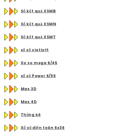
Sổ kết quả XSMB
Sổ kết quả XSMN
Sổ kết quả XSMT
xổ số vietlott
Xo so mega 6/45
xổ số Power 6/55
Max 3D
Max 4D
Thống kê
Xổ số điện toán 6x36