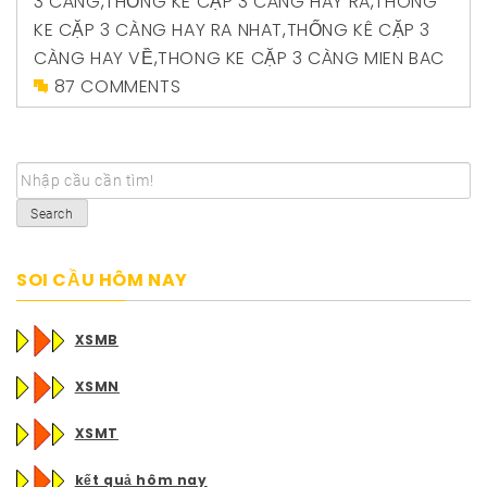
3 CÀNG
,
THỐNG KÊ CẶP 3 CÀNG HAY RA
,
THONG
KE CẶP 3 CÀNG HAY RA NHAT
,
THỐNG KÊ CẶP 3
CÀNG HAY VỀ
,
THONG KE CẶP 3 CÀNG MIEN BAC
87 COMMENTS
Search
SOI CẦU HÔM NAY
XSMB
XSMN
XSMT
kết quả hôm nay