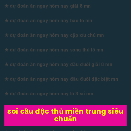
★ dự đoán ăn ngay hôm nay giải 8 mn
★ dự đoán ăn ngay hôm nay bao lô mn
★ dự đoán ăn ngay hôm nay cặp xỉu chủ mn
★ dự đoán ăn ngay hôm nay song thủ lô mn
★ dự đoán ăn ngay hôm nay đầu đuôi giải 8 mn
★ dự đoán ăn ngay hôm nay đầu đuôi đặc biệt mn
★ dự đoán ăn ngay hôm nay lô 3 số mn
soi cầu độc thủ miền trung siêu
chuẩn