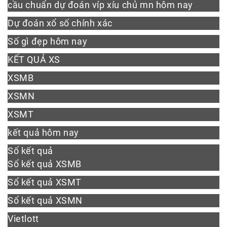
cầu chuẩn dự đoán víp xíu chủ mn hôm nay
Dự đoán xổ số chính xác
Số gì đẹp hôm nay
KẾT QUẢ XS
XSMB
XSMN
XSMT
kết quả hôm nay
Sổ kết quả
Sổ kết quả XSMB
Sổ kết quả XSMT
Sổ kết quả XSMN
Vietlott