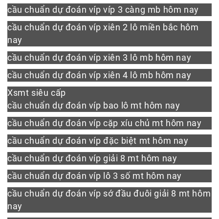
cầu chuẩn dự đoán víp víp 3 càng mb hôm nay
cầu chuẩn dự đoán víp xiên 2 lô miền bắc hôm
nay
cầu chuẩn dự đoán víp xiên 3 lô mb hôm nay
cầu chuẩn dự đoán víp xiên 4 lô mb hôm nay
Xsmt siêu cấp
cầu chuẩn dự đoán víp bao lô mt hôm nay
cầu chuẩn dự đoán víp cặp xíu chủ mt hôm nay
cầu chuẩn dự đoán víp đặc biệt mt hôm nay
cầu chuẩn dự đoán víp giải 8 mt hôm nay
cầu chuẩn dự đoán víp lô 3 số mt hôm nay
cầu chuẩn dự đoán víp sớ đầu đuôi giải 8 mt hôm
nay