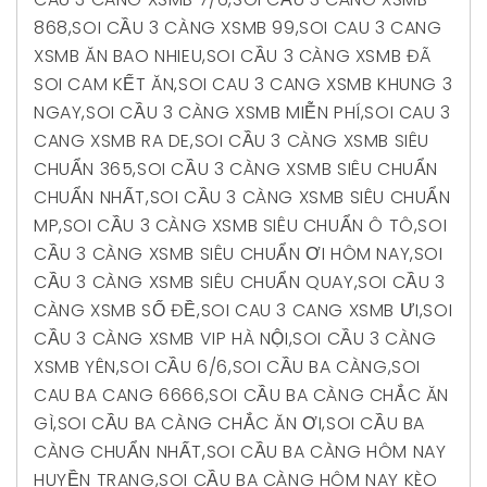
868
,
SOI CẦU 3 CÀNG XSMB 99
,
SOI CAU 3 CANG
XSMB ĂN BAO NHIEU
,
SOI CẦU 3 CÀNG XSMB ĐÃ
SOI CAM KẾT ĂN
,
SOI CAU 3 CANG XSMB KHUNG 3
NGAY
,
SOI CẦU 3 CÀNG XSMB MIỄN PHÍ
,
SOI CAU 3
CANG XSMB RA DE
,
SOI CẦU 3 CÀNG XSMB SIÊU
CHUẨN 365
,
SOI CẦU 3 CÀNG XSMB SIÊU CHUẨN
CHUẨN NHẤT
,
SOI CẦU 3 CÀNG XSMB SIÊU CHUẨN
MP
,
SOI CẦU 3 CÀNG XSMB SIÊU CHUẨN Ô TÔ
,
SOI
CẦU 3 CÀNG XSMB SIÊU CHUẨN ƠI HÔM NAY
,
SOI
CẦU 3 CÀNG XSMB SIÊU CHUẨN QUAY
,
SOI CẦU 3
CÀNG XSMB SỐ ĐỀ
,
SOI CAU 3 CANG XSMB ƯI
,
SOI
CẦU 3 CÀNG XSMB VIP HÀ NỘI
,
SOI CẦU 3 CÀNG
XSMB YÊN
,
SOI CẦU 6/6
,
SOI CẦU BA CÀNG
,
SOI
CAU BA CANG 6666
,
SOI CẦU BA CÀNG CHẮC ĂN
GÌ
,
SOI CẦU BA CÀNG CHẮC ĂN ƠI
,
SOI CẦU BA
CÀNG CHUẨN NHẤT
,
SOI CẦU BA CÀNG HÔM NAY
HUYỀN TRANG
,
SOI CẦU BA CÀNG HÔM NAY KÈO