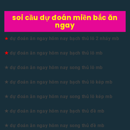
soi cầu dự đoán miền bắc ăn
ngay
★
dự đoán ăn ngay hôm nay bạch thủ lô 2 nháy mb
★
dự đoán ăn ngay hôm nay bạch thủ lô mb
★ dự đoán ăn ngay hôm nay song thủ lô mb
★ dự đoán ăn ngay hôm nay bạch thủ lô kép mb
★ dự đoán ăn ngay hôm nay song thủ lô kép mb
★ dự đoán ăn ngay hôm nay bạch thủ đề mb
★ dự đoán ăn ngay hôm nay song thủ đề mb