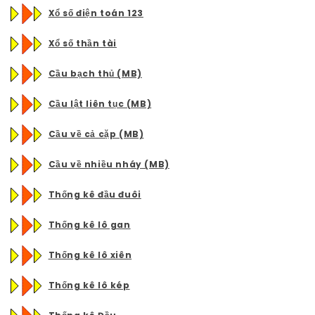
Xổ số điện toán 123
Xổ số thần tài
Cầu bạch thủ (MB)
Cầu lật liên tục (MB)
Cầu về cả cặp (MB)
Cầu về nhiều nháy (MB)
Thống kê đầu đuôi
Thống kê lô gan
Thống kê lô xiên
Thống kê lô kép