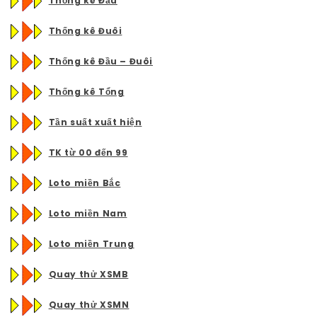
Thống kê Đầu
Thống kê Đuôi
Thống kê Đầu – Đuôi
Thống kê Tổng
Tần suất xuất hiện
TK từ 00 đến 99
Loto miền Bắc
Loto miền Nam
Loto miền Trung
Quay thử XSMB
Quay thử XSMN