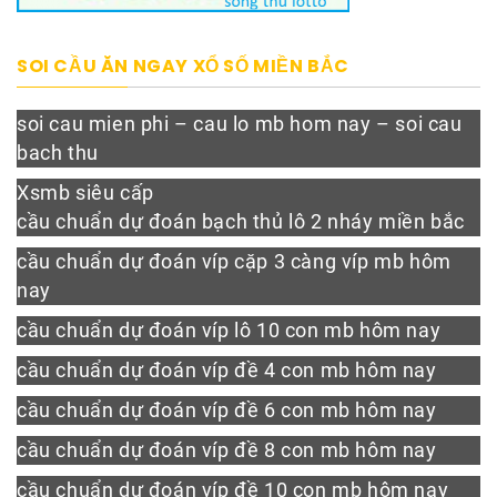
SOI CẦU ĂN NGAY XỔ SỐ MIỀN BẮC
soi cau mien phi – cau lo mb hom nay – soi cau
bach thu
Xsmb siêu cấp
cầu chuẩn dự đoán bạch thủ lô 2 nháy miền bắc
cầu chuẩn dự đoán víp cặp 3 càng víp mb hôm
nay
cầu chuẩn dự đoán víp lô 10 con mb hôm nay
cầu chuẩn dự đoán víp đề 4 con mb hôm nay
cầu chuẩn dự đoán víp đề 6 con mb hôm nay
cầu chuẩn dự đoán víp đề 8 con mb hôm nay
cầu chuẩn dự đoán víp đề 10 con mb hôm nay