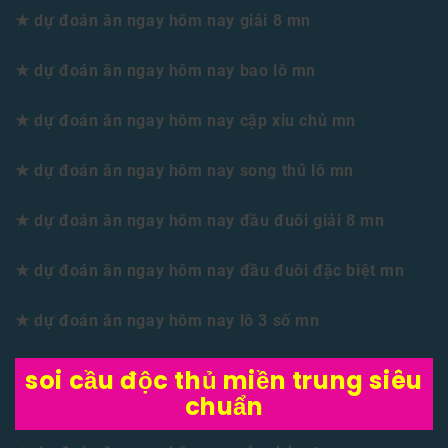
★ dự đoán ăn ngay hôm nay giải 8 mn
★ dự đoán ăn ngay hôm nay bao lô mn
★ dự đoán ăn ngay hôm nay cặp xỉu chủ mn
★ dự đoán ăn ngay hôm nay song thủ lô mn
★ dự đoán ăn ngay hôm nay đầu đuôi giải 8 mn
★ dự đoán ăn ngay hôm nay đầu đuôi đặc biệt mn
★ dự đoán ăn ngay hôm nay lô 3 số mn
soi cầu độc thủ miền trung siêu
chuẩn