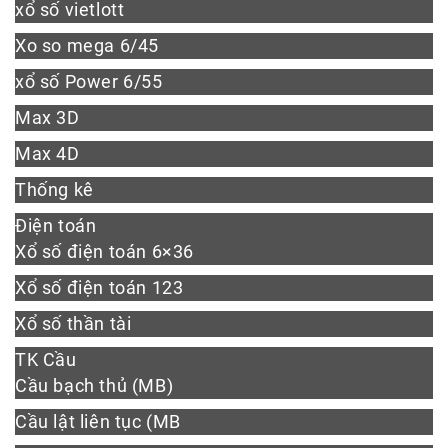
xổ số vietlott
Xo so mega 6/45
xổ số Power 6/55
Max 3D
Max 4D
Thống kê
Điện toán
Xổ số điện toán 6×36
Xổ số điện toán 123
Xổ số thần tài
TK Cầu
Cầu bạch thủ (MB)
Cầu lật liên tục (MB