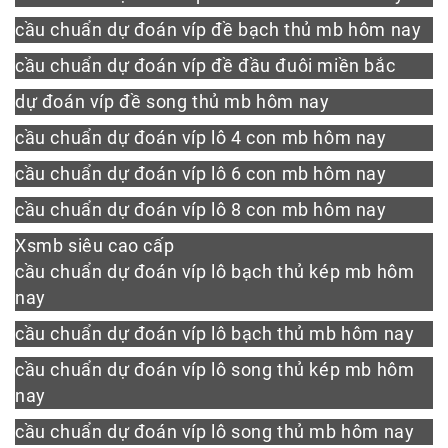
cầu chuẩn dự đoán víp đề bạch thủ mb hôm nay
cầu chuẩn dự đoán víp đề đầu đuôi miền bắc
dự đoán víp đề song thủ mb hôm nay
cầu chuẩn dự đoán víp lô 4 con mb hôm nay
cầu chuẩn dự đoán víp lô 6 con mb hôm nay
cầu chuẩn dự đoán víp lô 8 con mb hôm nay
Xsmb siêu cao cấp
cầu chuẩn dự đoán víp lô bạch thủ kép mb hôm
nay
cầu chuẩn dự đoán víp lô bạch thủ mb hôm nay
cầu chuẩn dự đoán víp lô song thủ kép mb hôm
nay
cầu chuẩn dự đoán víp lô song thủ mb hôm nay