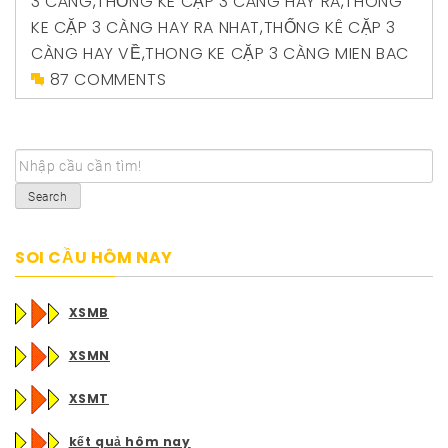
3 CÀNG
,
THỐNG KÊ CẶP 3 CÀNG HAY RA
,
THONG
KE CẶP 3 CÀNG HAY RA NHAT
,
THỐNG KÊ CẶP 3
CÀNG HAY VỀ
,
THONG KE CẶP 3 CÀNG MIEN BAC
87 COMMENTS
Search
SOI CẦU HÔM NAY
XSMB
XSMN
XSMT
kết quả hôm nay