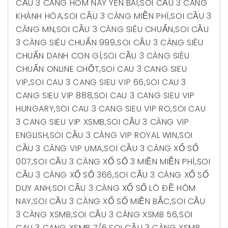
CẦU 3 CÀNG HÔM NAY YÊN BÁI
,
SOI CẦU 3 CÀNG
KHÁNH HÒA
,
SOI CẦU 3 CÀNG MIỄN PHÍ
,
SOI CẦU 3
CÀNG MN
,
SOI CẦU 3 CÀNG SIÊU CHUẨN
,
SOI CẦU
3 CÀNG SIÊU CHUẨN 999
,
SOI CẦU 3 CÀNG SIÊU
CHUẨN DANH CON GÌ
,
SOI CẦU 3 CÀNG SIÊU
CHUẨN ONLINE CHỐT
,
SOI CAU 3 CANG SIEU
VIP
,
SOI CAU 3 CANG SIEU VIP 66
,
SOI CAU 3
CANG SIEU VIP 888
,
SOI CAU 3 CANG SIEU VIP
HUNGARY
,
SOI CAU 3 CANG SIEU VIP RO
,
SOI CAU
3 CANG SIEU VIP XSMB
,
SOI CẦU 3 CÀNG VIP
ENGLISH
,
SOI CẦU 3 CÀNG VIP ROYAL WIN
,
SOI
CẦU 3 CÀNG VIP UMA
,
SOI CẦU 3 CÀNG XỔ SỐ
007
,
SOI CẦU 3 CÀNG XỔ SỐ 3 MIỀN MIỄN PHÍ
,
SOI
CẦU 3 CÀNG XỔ SỐ 366
,
SOI CẦU 3 CÀNG XỔ SỐ
DUY ANH
,
SOI CẦU 3 CÀNG XỔ SỐ LÔ ĐỀ HÔM
NAY
,
SOI CẦU 3 CÀNG XỔ SỐ MIỀN BẮC
,
SOI CẦU
3 CÀNG XSMB
,
SOI CẦU 3 CÀNG XSMB 56
,
SOI
CAU 3 CANG XSMB 7/6
,
SOI CẦU 3 CÀNG XSMB