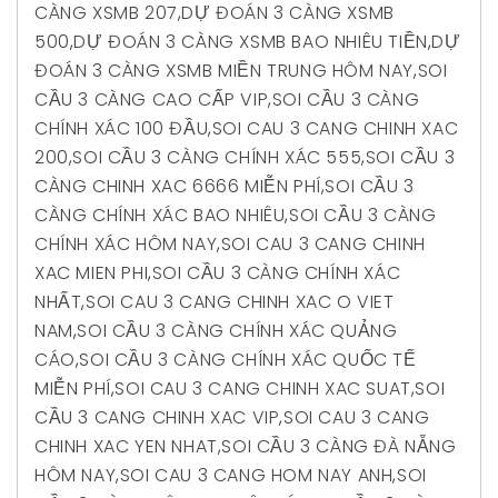
CÀNG XSMB 207
,
DỰ ĐOÁN 3 CÀNG XSMB
500
,
DỰ ĐOÁN 3 CÀNG XSMB BAO NHIÊU TIỀN
,
DỰ
ĐOÁN 3 CÀNG XSMB MIỀN TRUNG HÔM NAY
,
SOI
CẦU 3 CÀNG CAO CẤP VIP
,
SOI CẦU 3 CÀNG
CHÍNH XÁC 100 ĐẦU
,
SOI CAU 3 CANG CHINH XAC
200
,
SOI CẦU 3 CÀNG CHÍNH XÁC 555
,
SOI CẦU 3
CÀNG CHINH XAC 6666 MIỄN PHÍ
,
SOI CẦU 3
CÀNG CHÍNH XÁC BAO NHIÊU
,
SOI CẦU 3 CÀNG
CHÍNH XÁC HÔM NAY
,
SOI CAU 3 CANG CHINH
XAC MIEN PHI
,
SOI CẦU 3 CÀNG CHÍNH XÁC
NHẤT
,
SOI CAU 3 CANG CHINH XAC O VIET
NAM
,
SOI CẦU 3 CÀNG CHÍNH XÁC QUẢNG
CÁO
,
SOI CẦU 3 CÀNG CHÍNH XÁC QUỐC TẾ
MIỄN PHÍ
,
SOI CAU 3 CANG CHINH XAC SUAT
,
SOI
CẦU 3 CANG CHINH XAC VIP
,
SOI CAU 3 CANG
CHINH XAC YEN NHAT
,
SOI CẦU 3 CÀNG ĐÀ NẴNG
HÔM NAY
,
SOI CAU 3 CANG HOM NAY ANH
,
SOI