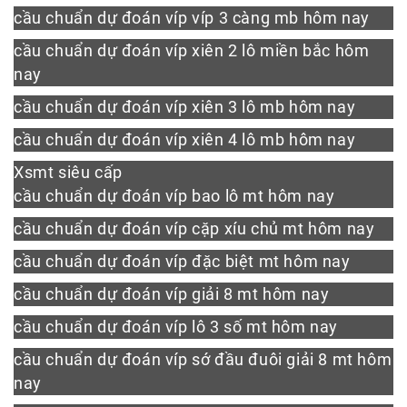
cầu chuẩn dự đoán víp víp 3 càng mb hôm nay
cầu chuẩn dự đoán víp xiên 2 lô miền bắc hôm
nay
cầu chuẩn dự đoán víp xiên 3 lô mb hôm nay
cầu chuẩn dự đoán víp xiên 4 lô mb hôm nay
Xsmt siêu cấp
cầu chuẩn dự đoán víp bao lô mt hôm nay
cầu chuẩn dự đoán víp cặp xíu chủ mt hôm nay
cầu chuẩn dự đoán víp đặc biệt mt hôm nay
cầu chuẩn dự đoán víp giải 8 mt hôm nay
cầu chuẩn dự đoán víp lô 3 số mt hôm nay
cầu chuẩn dự đoán víp sớ đầu đuôi giải 8 mt hôm
nay