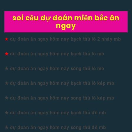
soi cầu dự đoán miền bắc ăn
ngay
★
dự đoán ăn ngay hôm nay bạch thủ lô 2 nháy mb
★
dự đoán ăn ngay hôm nay bạch thủ lô mb
★ dự đoán ăn ngay hôm nay song thủ lô mb
★ dự đoán ăn ngay hôm nay bạch thủ lô kép mb
★ dự đoán ăn ngay hôm nay song thủ lô kép mb
★ dự đoán ăn ngay hôm nay bạch thủ đề mb
★ dự đoán ăn ngay hôm nay song thủ đề mb