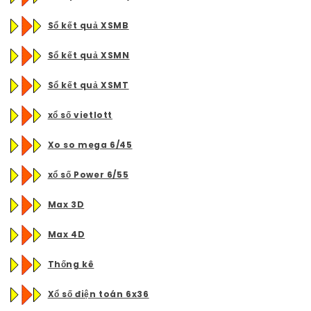
Sổ kết quả XSMB
Sổ kết quả XSMN
Sổ kết quả XSMT
xổ số vietlott
Xo so mega 6/45
xổ số Power 6/55
Max 3D
Max 4D
Thống kê
Xổ số điện toán 6x36