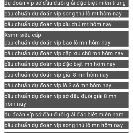
dự đoán víp sớ đầu đuôi giải đặc biệt miền trung
cầu chuẩn dự đoán víp song thủ lô mt hôm nay
cầu chuẩn dự đoán víp xíu chủ mt hôm nay
Xsmn siêu cấp
cầu chuẩn dự đoán víp bao lô mn hôm nay
cầu chuẩn dự đoán víp cặp xíu chủ mn hôm nay
cầu chuẩn dự đoán víp đặc biệt mn hôm nay
cầu chuẩn dự đoán víp giải 8 mn hôm nay
cầu chuẩn dự đoán víp lô 3 số mn hôm nay
cầu chuẩn dự đoán víp sớ đầu đuôi giải 8 mn
hôm nay
dự đoán víp sớ đầu đuôi giải đặc biệt miền nam
cầu chuẩn dự đoán víp song thủ lô mn hôm nay