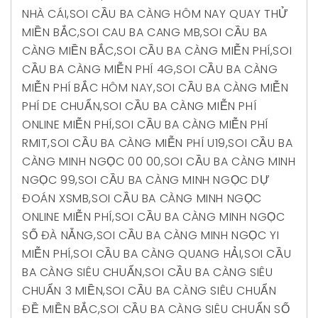
NHÀ CÁI
,
SOI CẦU BA CÀNG HÔM NAY QUAY THỬ
MIỀN BẮC
,
SOI CAU BA CANG MB
,
SOI CẦU BA
CÀNG MIỀN BẮC
,
SOI CẦU BA CÀNG MIỄN PHÍ
,
SOI
CẦU BA CÀNG MIỄN PHÍ 4G
,
SOI CẦU BA CÀNG
MIỄN PHÍ BẮC HÔM NAY
,
SOI CẦU BA CÀNG MIỄN
PHÍ DE CHUẨN
,
SOI CẦU BA CÀNG MIỄN PHÍ
ONLINE MIỄN PHÍ
,
SOI CẦU BA CÀNG MIỄN PHÍ
RMIT
,
SOI CẦU BA CÀNG MIỄN PHÍ U19
,
SOI CẦU BA
CÀNG MINH NGỌC 00 00
,
SOI CẦU BA CÀNG MINH
NGỌC 99
,
SOI CẦU BA CÀNG MINH NGỌC DỰ
ĐOÁN XSMB
,
SOI CẦU BA CÀNG MINH NGỌC
ONLINE MIỄN PHÍ
,
SOI CẦU BA CÀNG MINH NGỌC
SỐ ĐÀ NẴNG
,
SOI CẦU BA CÀNG MINH NGỌC YI
MIỄN PHÍ
,
SOI CẦU BA CÀNG QUANG HẢI
,
SOI CẦU
BA CÀNG SIÊU CHUẨN
,
SOI CẦU BA CÀNG SIÊU
CHUẨN 3 MIỀN
,
SOI CẦU BA CÀNG SIÊU CHUẨN
ĐỀ MIỀN BẮC
,
SOI CẦU BA CÀNG SIÊU CHUẨN SỐ