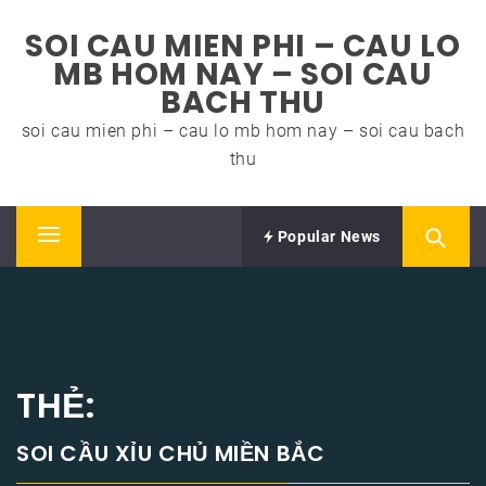
Skip
SOI CAU MIEN PHI – CAU LO
to
MB HOM NAY – SOI CAU
content
BACH THU
soi cau mien phi – cau lo mb hom nay – soi cau bach
thu
Popular News
Primary
Menu
THẺ:
SOI CẦU XỈU CHỦ MIỀN BẮC