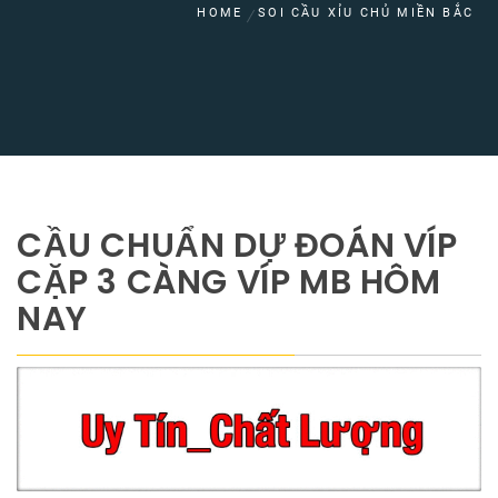
HOME
SOI CẦU XỈU CHỦ MIỀN BẮC
CẦU CHUẨN DỰ ĐOÁN VÍP
CẶP 3 CÀNG VÍP MB HÔM
NAY