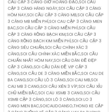
CẦU CẶP 3 CÀNG GIỜ HOÀNG ĐẠO
,
SOI CẦU
CẶP 3 CÀNG HÀNG NGÀY
,
SOI CẦU CẶP 3 CÀNG
HÔM NAY
,
SOI CẦU CẶP 3 CÀNG MB
,
SOI CẦU CẶP
3 CÀNG MB MIỄN PHÍ
,
SOI CAU CẶP 3 CÀNG MIEN
BAC
,
SOI CẦU CẶP 3 CÀNG MIỄN PHÍ
,
SOI CẦU
CẶP 3 CÀNG RỒNG BẠCH KIM
,
SOI CẦU CẶP 3
CÀNG RỒNG BẠCH KIM MIỄN PHÍ
,
SOI CẦU CẶP 3
CÀNG SIÊU CHUẨN
,
SOI CẦU CHÍNH XÁC 3
CÀNG
,
SOI CẦU CHÍNH XÁC MIỀN BẮC
,
SOI CẦU
CHUẨN NHẤT HÔM NAY
,
SOI CẦU DÀN ĐỀ ĐẸP
CẶP 3 CÀNG
,
SOI CẦU DÀN ĐỀ VIP CẶP 3
CÀNG
,
SOI CẦU DE 3 CÀNG MIỀN BẮC
,
SOI CAU DE
BA CANG
,
SOI CẦU LÔ 3 CÀNG
,
SOI CAU MB
,
SOI
CAU MB 3 CANG
,
SOI CẦU XIÊN 3 VÍP
,
SOI CẦU XỈU
CHỦ MIỀN BẮC
,
SOI CAU XSMB 3 CANG
,
SOI CẦU
XSMB CẶP 3 CÀNG
,
SOI LÔ 3 CÀNG
,
SOI LO 3
CANG MIEN BAC
,
SOICAUDOANSO
,
THONG KE CẶP