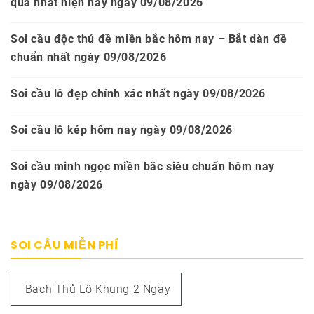
quả nhất hiện nay ngày 09/08/2026
Soi cầu độc thủ đề miền bắc hôm nay – Bắt dàn đề
chuẩn nhất ngày 09/08/2026
Soi cầu lô đẹp chính xác nhất ngày 09/08/2026
Soi cầu lô kép hôm nay ngày 09/08/2026
Soi cầu minh ngọc miền bắc siêu chuẩn hôm nay
ngày 09/08/2026
SOI CẦU MIỄN PHÍ
Bạch Thủ Lô Khung 2 Ngày