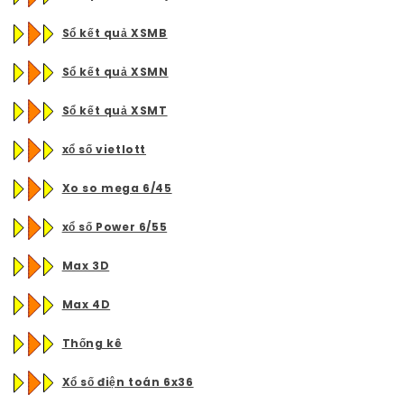
Sổ kết quả XSMB
Sổ kết quả XSMN
Sổ kết quả XSMT
xổ số vietlott
Xo so mega 6/45
xổ số Power 6/55
Max 3D
Max 4D
Thống kê
Xổ số điện toán 6x36