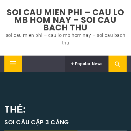
Skip
SOI CAU MIEN PHI – CAU LO
to
MB HOM NAY – SOI CAU
content
BACH THU
soi cau mien phi – cau lo mb hom nay – soi cau bach
thu
Popular News
Primary
Menu
THẺ:
SOI CẦU CẶP 3 CÀNG