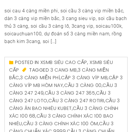
soi cau 4 càng miền phi, soi cầu 3 càng vip miền bắc,
dàn 3 càng vip miền bắc, 3 cang sieu vip, soi cầu bạch
thủ 3 càng, soi cầu 3 càng lô, 3cang vip, soicau100k,
soicauchuan100, dự đoán số 3 càng miền nam, rồng
bạch kim 3cang, soi […]
POSTED IN
XSMB SIÊU CAO CẤP
,
XSMB SIÊU
CẤP
TAGGED
3 CANG MB
,
3 CÀNG MIỀN
BẮC
,
3 CÀNG MIỄN PHÍ
,
CẶP 3 CÀNG VÍP MB
,
CẶP 3
CÀNG VÍP MB HÔM NAY
,
CẦU 3 CÀNG 00
,
CẦU 3
CÀNG 247 249
,
CẦU 3 CÀNG 247 365
,
CẦU 3
CÀNG 247 LOTO
,
CẦU 3 CÀNG 247 ROTIRI
,
CẦU 3
CÀNG ĂN BAO NHIÊU KUBET
,
CẦU 3 CÀNG CHÍNH
XÁC 100 68
,
CẦU 3 CÀNG CHÍNH XÁC 100 BAO
NHIÊU
,
CẦU 3 CÀNG CHÍNH XÁC 100 ÔM
,
CẦU 3
CÀNG CHUẨN XÁC 9999
,
CẦU 3 CÀNG CHUẨN