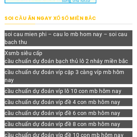
SOI CẦU ĂN NGAY XỔ SỐ MIỀN BẮC
soi cau mien phi – cau lo mb hom nay – soi cau
bach thu
Xsmb siêu cấp
cầu chuẩn dự đoán bạch thủ lô 2 nháy miền bắc
cầu chuẩn dự đoán víp cặp 3 càng víp mb hôm
nay
cầu chuẩn dự đoán víp lô 10 con mb hôm nay
cầu chuẩn dự đoán víp đề 4 con mb hôm nay
cầu chuẩn dự đoán víp đề 6 con mb hôm nay
cầu chuẩn dự đoán víp đề 8 con mb hôm nay
cầu chuẩn dự đoán víp đề 10 con mb hôm nay