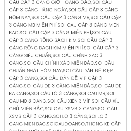
CẦU CẶP 3 CÀNG GIỜ HOÀNG ĐẠO
,
SOI CẦU
CẶP 3 CÀNG HÀNG NGÀY
,
SOI CẦU CẶP 3 CÀNG
HÔM NAY
,
SOI CẦU CẶP 3 CÀNG MB
,
SOI CẦU CẶP
3 CÀNG MB MIỄN PHÍ
,
SOI CAU CẶP 3 CÀNG MIEN
BAC
,
SOI CẦU CẶP 3 CÀNG MIỄN PHÍ
,
SOI CẦU
CẶP 3 CÀNG RỒNG BẠCH KIM
,
SOI CẦU CẶP 3
CÀNG RỒNG BẠCH KIM MIỄN PHÍ
,
SOI CẦU CẶP 3
CÀNG SIÊU CHUẨN
,
SOI CẦU CHÍNH XÁC 3
CÀNG
,
SOI CẦU CHÍNH XÁC MIỀN BẮC
,
SOI CẦU
CHUẨN NHẤT HÔM NAY
,
SOI CẦU DÀN ĐỀ ĐẸP
CẶP 3 CÀNG
,
SOI CẦU DÀN ĐỀ VIP CẶP 3
CÀNG
,
SOI CẦU DE 3 CÀNG MIỀN BẮC
,
SOI CAU DE
BA CANG
,
SOI CẦU LÔ 3 CÀNG
,
SOI CAU MB
,
SOI
CAU MB 3 CANG
,
SOI CẦU XIÊN 3 VÍP
,
SOI CẦU XỈU
CHỦ MIỀN BẮC
,
SOI CAU XSMB 3 CANG
,
SOI CẦU
XSMB CẶP 3 CÀNG
,
SOI LÔ 3 CÀNG
,
SOI LO 3
CANG MIEN BAC
,
SOICAUDOANSO
,
THONG KE CẶP