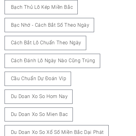
Bạch Thủ Lô Kép Miền Bắc
Bạc Nhớ - Cách Bắt Số Theo Ngày
Cách Bắt Lô Chuẩn Theo Ngày
Cách Đánh Lô Ngày Nào Cũng Trúng
Cầu Chuẩn Dự Đoán Víp
Du Doan Xo So Hom Nay
Du Doan Xo So Mien Bac
Du Doan Xo So Xổ Số Miền Bắc Dại Phát