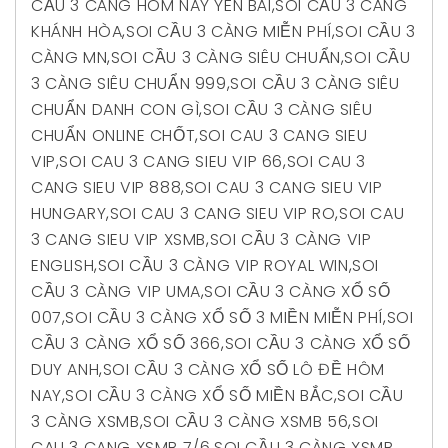
CẦU 3 CÀNG HÔM NAY YÊN BÁI
,
SOI CẦU 3 CÀNG
KHÁNH HÒA
,
SOI CẦU 3 CÀNG MIỄN PHÍ
,
SOI CẦU 3
CÀNG MN
,
SOI CẦU 3 CÀNG SIÊU CHUẨN
,
SOI CẦU
3 CÀNG SIÊU CHUẨN 999
,
SOI CẦU 3 CÀNG SIÊU
CHUẨN DANH CON GÌ
,
SOI CẦU 3 CÀNG SIÊU
CHUẨN ONLINE CHỐT
,
SOI CAU 3 CANG SIEU
VIP
,
SOI CAU 3 CANG SIEU VIP 66
,
SOI CAU 3
CANG SIEU VIP 888
,
SOI CAU 3 CANG SIEU VIP
HUNGARY
,
SOI CAU 3 CANG SIEU VIP RO
,
SOI CAU
3 CANG SIEU VIP XSMB
,
SOI CẦU 3 CÀNG VIP
ENGLISH
,
SOI CẦU 3 CÀNG VIP ROYAL WIN
,
SOI
CẦU 3 CÀNG VIP UMA
,
SOI CẦU 3 CÀNG XỔ SỐ
007
,
SOI CẦU 3 CÀNG XỔ SỐ 3 MIỀN MIỄN PHÍ
,
SOI
CẦU 3 CÀNG XỔ SỐ 366
,
SOI CẦU 3 CÀNG XỔ SỐ
DUY ANH
,
SOI CẦU 3 CÀNG XỔ SỐ LÔ ĐỀ HÔM
NAY
,
SOI CẦU 3 CÀNG XỔ SỐ MIỀN BẮC
,
SOI CẦU
3 CÀNG XSMB
,
SOI CẦU 3 CÀNG XSMB 56
,
SOI
CAU 3 CANG XSMB 7/6
,
SOI CẦU 3 CÀNG XSMB