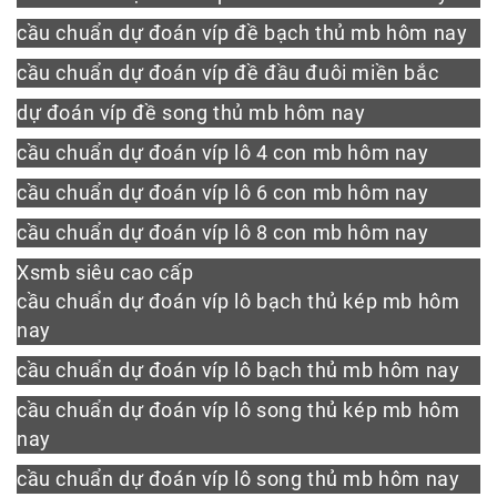
cầu chuẩn dự đoán víp đề bạch thủ mb hôm nay
cầu chuẩn dự đoán víp đề đầu đuôi miền bắc
dự đoán víp đề song thủ mb hôm nay
cầu chuẩn dự đoán víp lô 4 con mb hôm nay
cầu chuẩn dự đoán víp lô 6 con mb hôm nay
cầu chuẩn dự đoán víp lô 8 con mb hôm nay
Xsmb siêu cao cấp
cầu chuẩn dự đoán víp lô bạch thủ kép mb hôm
nay
cầu chuẩn dự đoán víp lô bạch thủ mb hôm nay
cầu chuẩn dự đoán víp lô song thủ kép mb hôm
nay
cầu chuẩn dự đoán víp lô song thủ mb hôm nay