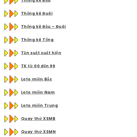
Thống kê Đầu
Thống kê Đuôi
Thống kê Đầu – Đuôi
Thống kê Tổng
Tần suất xuất hiện
TK từ 00 đến 99
Loto miền Bắc
Loto miền Nam
Loto miền Trung
Quay thử XSMB
Quay thử XSMN