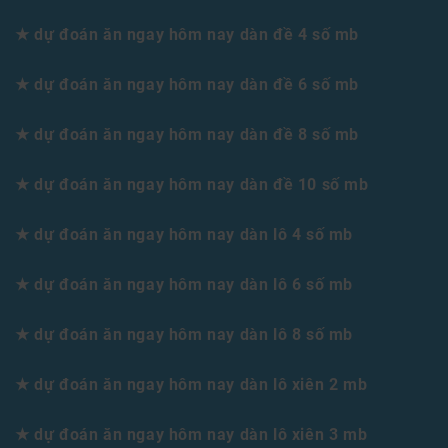
★ dự đoán ăn ngay hôm nay dàn đề 4 số mb
★ dự đoán ăn ngay hôm nay dàn đề 6 số mb
★ dự đoán ăn ngay hôm nay dàn đề 8 số mb
★ dự đoán ăn ngay hôm nay dàn đề 10 số mb
★ dự đoán ăn ngay hôm nay dàn lô 4 số mb
★ dự đoán ăn ngay hôm nay dàn lô 6 số mb
★ dự đoán ăn ngay hôm nay dàn lô 8 số mb
★ dự đoán ăn ngay hôm nay dàn lô xiên 2 mb
★ dự đoán ăn ngay hôm nay dàn lô xiên 3 mb