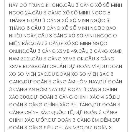
NAY CÓ TRÚNG KHÔNG
,
CẦU 3 CÀNG XỔ SỐ MINH
NGỌC 24
,
CẦU 3 CÀNG XỔ SỐ MINH NGỌC 8
THÁNG 5
,
CẦU 3 CÀNG XỔ SỐ MINH NGỌC 8
THÁNG 6
,
CẦU 3 CÀNG XỔ SỐ MINH NGỌC BAO
NHIÊU NGÀY
,
CẦU 3 CÀNG XỔ SỐ MINH NGỌC Ơ
MIỀN BẮC
,
CẦU 3 CÀNG XỔ SỐ MINH NGỌC
ONLINE
,
CẦU 3 CÀNG XSMB 49
,
CẦU 3 CÀNG XSMB
NAM 2021
,
CẦU 3 CÀNG XSMB OK
,
CẦU 3 CÀNG
XSMB RONG
,
CẦU CHUẨN DỰ ĐOÁN VÍP
,
DU DOAN
XO SO MIEN BAC
,
DU DOAN XO SO MIEN BAC 3
CANG
,
DỰ ĐOÁN 3 CÀNG ÂM HÔM NAY
,
DỰ ĐOÁN
3 CÀNG AN HÔM NAY
,
DỰ ĐOÁN 3 CÀNG CHÍNH
XÁC 300
,
DỰ ĐOÁN 3 CÀNG CHÍNH XÁC 4 SỐ
,
DỰ
ĐOÁN 3 CÀNG CHÍNH XÁC PHI TANG
,
DỰ ĐOÁN 3
CÀNG CHÍNH XÁC QUỐC TẾ
,
DỰ ĐOÁN 3 CÀNG
CHÍNH XÁC ƯỚP
,
DỰ ĐOÁN 3 CÀNG ÊM ĐỀM
,
DỰ
ĐOÁN 3 CÀNG SIÊU CHUẨN MPO
,
DỰ ĐOÁN 3