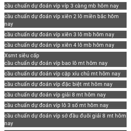
cầu chuẩn dự đoán víp víp 3 càng mb hôm nay
cầu chuẩn dự đoán víp xiên 2 lô miền bắc hôm
nay
cầu chuẩn dự đoán víp xiên 3 lô mb hôm nay
cầu chuẩn dự đoán víp xiên 4 lô mb hôm nay
Xsmt siêu cấp
cầu chuẩn dự đoán víp bao lô mt hôm nay
cầu chuẩn dự đoán víp cặp xíu chủ mt hôm nay
cầu chuẩn dự đoán víp đặc biệt mt hôm nay
cầu chuẩn dự đoán víp giải 8 mt hôm nay
cầu chuẩn dự đoán víp lô 3 số mt hôm nay
cầu chuẩn dự đoán víp sớ đầu đuôi giải 8 mt hôm
nay