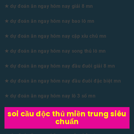
★ dự đoán ăn ngay hôm nay giải 8 mn
★ dự đoán ăn ngay hôm nay bao lô mn
★ dự đoán ăn ngay hôm nay cặp xỉu chủ mn
★ dự đoán ăn ngay hôm nay song thủ lô mn
★ dự đoán ăn ngay hôm nay đầu đuôi giải 8 mn
★ dự đoán ăn ngay hôm nay đầu đuôi đặc biệt mn
★ dự đoán ăn ngay hôm nay lô 3 số mn
soi cầu độc thủ miền trung siêu
chuẩn