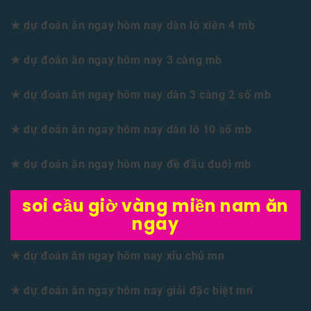
★ dự đoán ăn ngay hôm nay dàn lô xiên 4 mb
★ dự đoán ăn ngay hôm nay 3 càng mb
★ dự đoán ăn ngay hôm nay dàn 3 càng 2 số mb
★ dự đoán ăn ngay hôm nay dàn lô 10 số mb
★ dự đoán ăn ngay hôm nay đề đầu đuôi mb
soi cầu giờ vàng miền nam ăn
ngay
★ dự đoán ăn ngay hôm nay xỉu chủ mn
★ dự đoán ăn ngay hôm nay giải đặc biệt mn