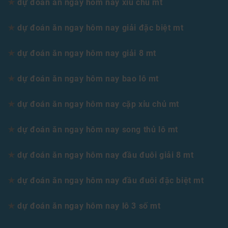
★
dự đoán ăn ngay hôm nay xỉu chủ mt
★
dự đoán ăn ngay hôm nay giải đặc biệt mt
★
dự đoán ăn ngay hôm nay giải 8 mt
★
dự đoán ăn ngay hôm nay bao lô mt
★
dự đoán ăn ngay hôm nay cặp xỉu chủ mt
★
dự đoán ăn ngay hôm nay song thủ lô mt
★
dự đoán ăn ngay hôm nay đầu đuôi giải 8 mt
★
dự đoán ăn ngay hôm nay đầu đuôi đặc biệt mt
★
dự đoán ăn ngay hôm nay lô 3 số mt