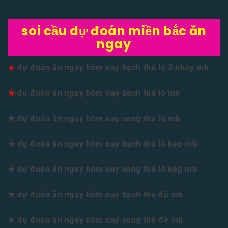
soi cầu dự đoán miền bắc ăn
ngay
★
dự đoán ăn ngay hôm nay bạch thủ lô 2 nháy mb
★
dự đoán ăn ngay hôm nay bạch thủ lô mb
★ dự đoán ăn ngay hôm nay song thủ lô mb
★ dự đoán ăn ngay hôm nay bạch thủ lô kép mb
★ dự đoán ăn ngay hôm nay song thủ lô kép mb
★ dự đoán ăn ngay hôm nay bạch thủ đề mb
★ dự đoán ăn ngay hôm nay song thủ đề mb