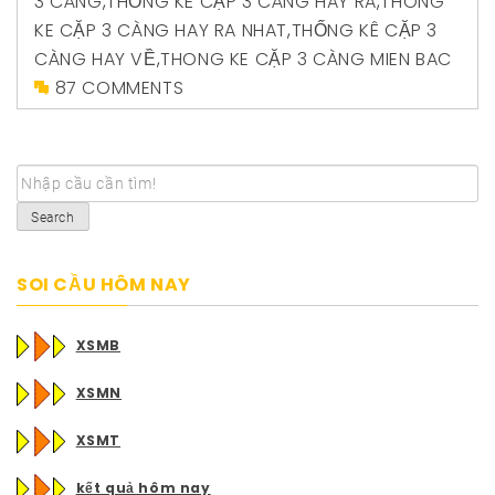
3 CÀNG
,
THỐNG KÊ CẶP 3 CÀNG HAY RA
,
THONG
KE CẶP 3 CÀNG HAY RA NHAT
,
THỐNG KÊ CẶP 3
CÀNG HAY VỀ
,
THONG KE CẶP 3 CÀNG MIEN BAC
87 COMMENTS
Search
SOI CẦU HÔM NAY
XSMB
XSMN
XSMT
kết quả hôm nay