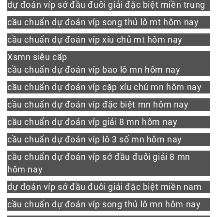
dự đoán víp sớ đầu đuôi giải đặc biệt miền trung
cầu chuẩn dự đoán víp song thủ lô mt hôm nay
cầu chuẩn dự đoán víp xíu chủ mt hôm nay
Xsmn siêu cấp
cầu chuẩn dự đoán víp bao lô mn hôm nay
cầu chuẩn dự đoán víp cặp xíu chủ mn hôm nay
cầu chuẩn dự đoán víp đặc biệt mn hôm nay
cầu chuẩn dự đoán víp giải 8 mn hôm nay
cầu chuẩn dự đoán víp lô 3 số mn hôm nay
cầu chuẩn dự đoán víp sớ đầu đuôi giải 8 mn
hôm nay
dự đoán víp sớ đầu đuôi giải đặc biệt miền nam
cầu chuẩn dự đoán víp song thủ lô mn hôm nay