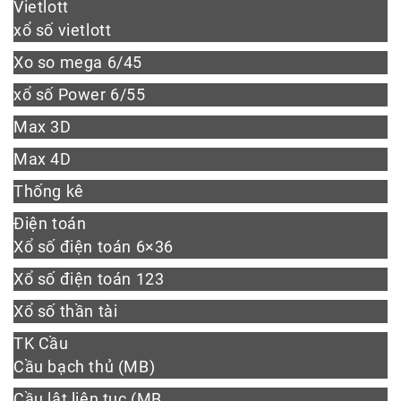
Vietlott
xổ số vietlott
Xo so mega 6/45
xổ số Power 6/55
Max 3D
Max 4D
Thống kê
Điện toán
Xổ số điện toán 6×36
Xổ số điện toán 123
Xổ số thần tài
TK Cầu
Cầu bạch thủ (MB)
Cầu lật liên tục (MB