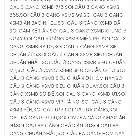
CAU 3 CANG XSMB 7/6
,
SOI CẦU 3 CÀNG XSMB
868
,
SOI CẦU 3 CÀNG XSMB 99
,
SOI CAU 3 CANG
XSMB ĂN BAO NHIEU
,
SOI CẦU 3 CÀNG XSMB ĐÃ
SOI CAM KẾT ĂN
,
SOI CAU 3 CANG XSMB KHUNG 3
NGAY
,
SOI CẦU 3 CÀNG XSMB MIỄN PHÍ
,
SOI CAU 3
CANG XSMB RA DE
,
SOI CẦU 3 CÀNG XSMB SIÊU
CHUẨN 365
,
SOI CẦU 3 CÀNG XSMB SIÊU CHUẨN
CHUẨN NHẤT
,
SOI CẦU 3 CÀNG XSMB SIÊU CHUẨN
MP
,
SOI CẦU 3 CÀNG XSMB SIÊU CHUẨN Ô TÔ
,
SOI
CẦU 3 CÀNG XSMB SIÊU CHUẨN ƠI HÔM NAY
,
SOI
CẦU 3 CÀNG XSMB SIÊU CHUẨN QUAY
,
SOI CẦU 3
CÀNG XSMB SỐ ĐỀ
,
SOI CAU 3 CANG XSMB ƯI
,
SOI
CẦU 3 CÀNG XSMB VIP HÀ NỘI
,
SOI CẦU 3 CÀNG
XSMB YÊN
,
SOI CẦU 6/6
,
SOI CẦU BA CÀNG
,
SOI
CAU BA CANG 6666
,
SOI CẦU BA CÀNG CHẮC ĂN
GÌ
,
SOI CẦU BA CÀNG CHẮC ĂN ƠI
,
SOI CẦU BA
CÀNG CHUẨN NHẤT
,
SOI CẦU BA CÀNG HÔM NAY