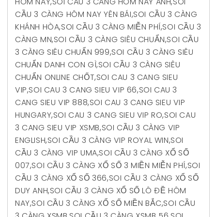
HÔM NAY
,
SOI CAU 3 CANG HOM NAY ANH
,
SOI
CẦU 3 CÀNG HÔM NAY YÊN BÁI
,
SOI CẦU 3 CÀNG
KHÁNH HÒA
,
SOI CẦU 3 CÀNG MIỄN PHÍ
,
SOI CẦU 3
CÀNG MN
,
SOI CẦU 3 CÀNG SIÊU CHUẨN
,
SOI CẦU
3 CÀNG SIÊU CHUẨN 999
,
SOI CẦU 3 CÀNG SIÊU
CHUẨN DANH CON GÌ
,
SOI CẦU 3 CÀNG SIÊU
CHUẨN ONLINE CHỐT
,
SOI CAU 3 CANG SIEU
VIP
,
SOI CAU 3 CANG SIEU VIP 66
,
SOI CAU 3
CANG SIEU VIP 888
,
SOI CAU 3 CANG SIEU VIP
HUNGARY
,
SOI CAU 3 CANG SIEU VIP RO
,
SOI CAU
3 CANG SIEU VIP XSMB
,
SOI CẦU 3 CÀNG VIP
ENGLISH
,
SOI CẦU 3 CÀNG VIP ROYAL WIN
,
SOI
CẦU 3 CÀNG VIP UMA
,
SOI CẦU 3 CÀNG XỔ SỐ
007
,
SOI CẦU 3 CÀNG XỔ SỐ 3 MIỀN MIỄN PHÍ
,
SOI
CẦU 3 CÀNG XỔ SỐ 366
,
SOI CẦU 3 CÀNG XỔ SỐ
DUY ANH
,
SOI CẦU 3 CÀNG XỔ SỐ LÔ ĐỀ HÔM
NAY
,
SOI CẦU 3 CÀNG XỔ SỐ MIỀN BẮC
,
SOI CẦU
3 CÀNG XSMB
,
SOI CẦU 3 CÀNG XSMB 56
,
SOI