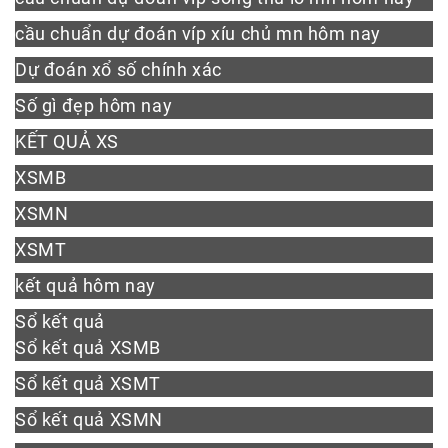
cầu chuẩn dự đoán víp xíu chủ mn hôm nay
Dự đoán xổ số chính xác
Số gì đẹp hôm nay
KẾT QUẢ XS
XSMB
XSMN
XSMT
kết quả hôm nay
Sổ kết quả
Sổ kết quả XSMB
Sổ kết quả XSMT
Sổ kết quả XSMN