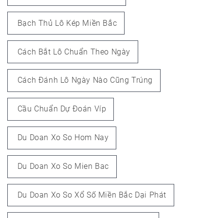
Bạch Thủ Lô Kép Miền Bắc
Cách Bắt Lô Chuẩn Theo Ngày
Cách Đánh Lô Ngày Nào Cũng Trúng
Cầu Chuẩn Dự Đoán Víp
Du Doan Xo So Hom Nay
Du Doan Xo So Mien Bac
Du Doan Xo So Xổ Số Miền Bắc Dại Phát