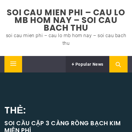
Skip
SOI CAU MIEN PHI – CAU LO
to
MB HOM NAY – SOI CAU
content
BACH THU
soi cau mien phi – cau lo mb hom nay – soi cau bach
thu
Popular News
Primary
Menu
THẺ:
SOI CẦU CẶP 3 CÀNG RỒNG BẠCH KIM
MIỄN PHÍ