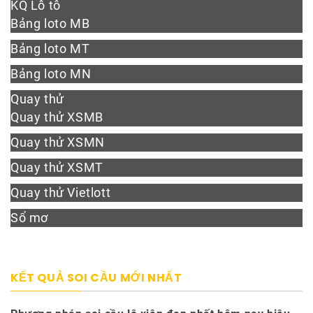
KQ Lô tô
Bảng loto MB
Bảng loto MT
Bảng loto MN
Quay thử
Quay thử XSMB
Quay thử XSMN
Quay thử XSMT
Quay thử Vietlott
Sổ mơ
KẾT QUẢ SOI CẦU MỚI NHẤT