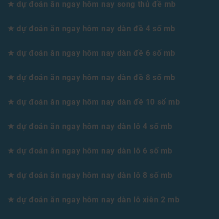
★ dự đoán ăn ngay hôm nay song thủ đề mb
★ dự đoán ăn ngay hôm nay dàn đề 4 số mb
★ dự đoán ăn ngay hôm nay dàn đề 6 số mb
★ dự đoán ăn ngay hôm nay dàn đề 8 số mb
★ dự đoán ăn ngay hôm nay dàn đề 10 số mb
★ dự đoán ăn ngay hôm nay dàn lô 4 số mb
★ dự đoán ăn ngay hôm nay dàn lô 6 số mb
★ dự đoán ăn ngay hôm nay dàn lô 8 số mb
★ dự đoán ăn ngay hôm nay dàn lô xiên 2 mb