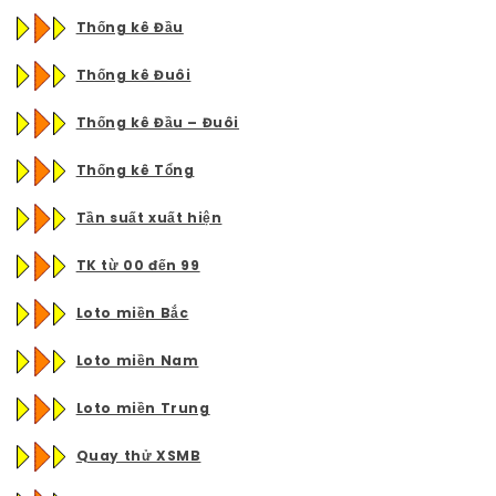
Thống kê Đầu
Thống kê Đuôi
Thống kê Đầu – Đuôi
Thống kê Tổng
Tần suất xuất hiện
TK từ 00 đến 99
Loto miền Bắc
Loto miền Nam
Loto miền Trung
Quay thử XSMB