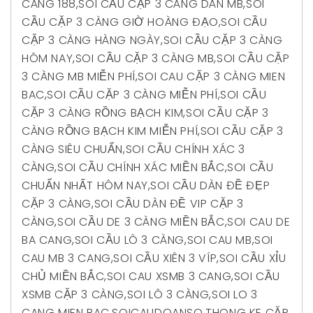
CÀNG 188
,
SOI CẦU CẶP 3 CÀNG DÀN MB
,
SOI
CẦU CẶP 3 CÀNG GIỜ HOÀNG ĐẠO
,
SOI CẦU
CẶP 3 CÀNG HÀNG NGÀY
,
SOI CẦU CẶP 3 CÀNG
HÔM NAY
,
SOI CẦU CẶP 3 CÀNG MB
,
SOI CẦU CẶP
3 CÀNG MB MIỄN PHÍ
,
SOI CAU CẶP 3 CÀNG MIEN
BAC
,
SOI CẦU CẶP 3 CÀNG MIỄN PHÍ
,
SOI CẦU
CẶP 3 CÀNG RỒNG BẠCH KIM
,
SOI CẦU CẶP 3
CÀNG RỒNG BẠCH KIM MIỄN PHÍ
,
SOI CẦU CẶP 3
CÀNG SIÊU CHUẨN
,
SOI CẦU CHÍNH XÁC 3
CÀNG
,
SOI CẦU CHÍNH XÁC MIỀN BẮC
,
SOI CẦU
CHUẨN NHẤT HÔM NAY
,
SOI CẦU DÀN ĐỀ ĐẸP
CẶP 3 CÀNG
,
SOI CẦU DÀN ĐỀ VIP CẶP 3
CÀNG
,
SOI CẦU DE 3 CÀNG MIỀN BẮC
,
SOI CAU DE
BA CANG
,
SOI CẦU LÔ 3 CÀNG
,
SOI CAU MB
,
SOI
CAU MB 3 CANG
,
SOI CẦU XIÊN 3 VÍP
,
SOI CẦU XỈU
CHỦ MIỀN BẮC
,
SOI CAU XSMB 3 CANG
,
SOI CẦU
XSMB CẶP 3 CÀNG
,
SOI LÔ 3 CÀNG
,
SOI LO 3
CANG MIEN BAC
,
SOICAUDOANSO
,
THONG KE CẶP