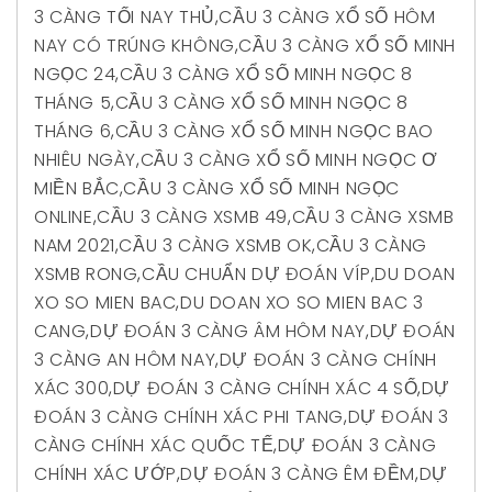
3 CÀNG TỐI NAY THỦ
,
CẦU 3 CÀNG XỔ SỐ HÔM
NAY CÓ TRÚNG KHÔNG
,
CẦU 3 CÀNG XỔ SỐ MINH
NGỌC 24
,
CẦU 3 CÀNG XỔ SỐ MINH NGỌC 8
THÁNG 5
,
CẦU 3 CÀNG XỔ SỐ MINH NGỌC 8
THÁNG 6
,
CẦU 3 CÀNG XỔ SỐ MINH NGỌC BAO
NHIÊU NGÀY
,
CẦU 3 CÀNG XỔ SỐ MINH NGỌC Ơ
MIỀN BẮC
,
CẦU 3 CÀNG XỔ SỐ MINH NGỌC
ONLINE
,
CẦU 3 CÀNG XSMB 49
,
CẦU 3 CÀNG XSMB
NAM 2021
,
CẦU 3 CÀNG XSMB OK
,
CẦU 3 CÀNG
XSMB RONG
,
CẦU CHUẨN DỰ ĐOÁN VÍP
,
DU DOAN
XO SO MIEN BAC
,
DU DOAN XO SO MIEN BAC 3
CANG
,
DỰ ĐOÁN 3 CÀNG ÂM HÔM NAY
,
DỰ ĐOÁN
3 CÀNG AN HÔM NAY
,
DỰ ĐOÁN 3 CÀNG CHÍNH
XÁC 300
,
DỰ ĐOÁN 3 CÀNG CHÍNH XÁC 4 SỐ
,
DỰ
ĐOÁN 3 CÀNG CHÍNH XÁC PHI TANG
,
DỰ ĐOÁN 3
CÀNG CHÍNH XÁC QUỐC TẾ
,
DỰ ĐOÁN 3 CÀNG
CHÍNH XÁC ƯỚP
,
DỰ ĐOÁN 3 CÀNG ÊM ĐỀM
,
DỰ