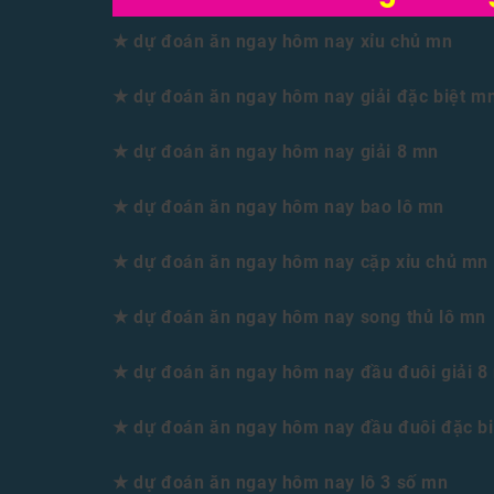
★ dự đoán ăn ngay hôm nay xỉu chủ mn
★ dự đoán ăn ngay hôm nay giải đặc biệt m
★ dự đoán ăn ngay hôm nay giải 8 mn
★ dự đoán ăn ngay hôm nay bao lô mn
★ dự đoán ăn ngay hôm nay cặp xỉu chủ mn
★ dự đoán ăn ngay hôm nay song thủ lô mn
★ dự đoán ăn ngay hôm nay đầu đuôi giải 8
★ dự đoán ăn ngay hôm nay đầu đuôi đặc b
★ dự đoán ăn ngay hôm nay lô 3 số mn