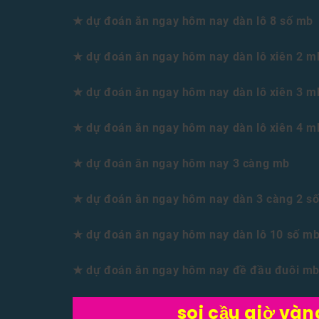
★ dự đoán ăn ngay hôm nay dàn lô 8 số mb
★ dự đoán ăn ngay hôm nay dàn lô xiên 2 m
★ dự đoán ăn ngay hôm nay dàn lô xiên 3 m
★ dự đoán ăn ngay hôm nay dàn lô xiên 4 m
★ dự đoán ăn ngay hôm nay 3 càng mb
★ dự đoán ăn ngay hôm nay dàn 3 càng 2 s
★ dự đoán ăn ngay hôm nay dàn lô 10 số m
★ dự đoán ăn ngay hôm nay đề đầu đuôi m
soi cầu giờ và