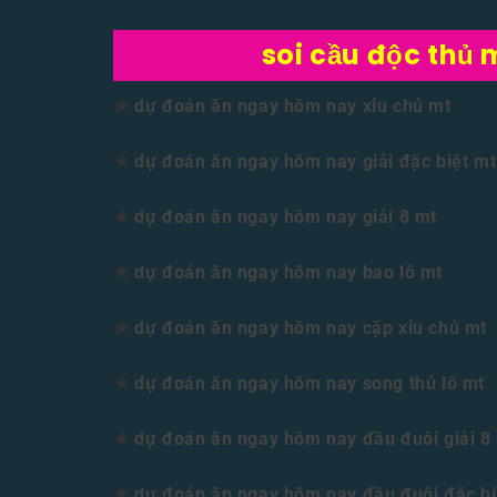
soi cầu độc thủ 
★
dự đoán ăn ngay hôm nay xỉu chủ mt
★
dự đoán ăn ngay hôm nay giải đặc biệt mt
★
dự đoán ăn ngay hôm nay giải 8 mt
★
dự đoán ăn ngay hôm nay bao lô mt
★
dự đoán ăn ngay hôm nay cặp xỉu chủ mt
★
dự đoán ăn ngay hôm nay song thủ lô mt
★
dự đoán ăn ngay hôm nay đầu đuôi giải 8
★
dự đoán ăn ngay hôm nay đầu đuôi đặc bi