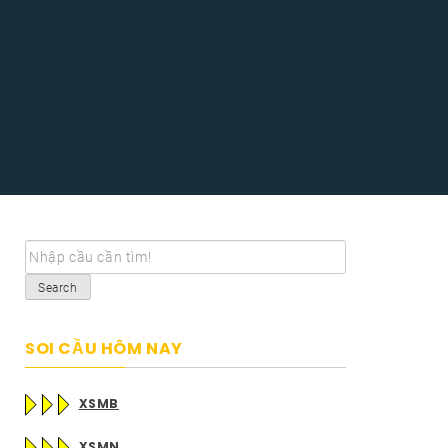
Search
SOI CẦU HÔM NAY
XSMB
XSMN