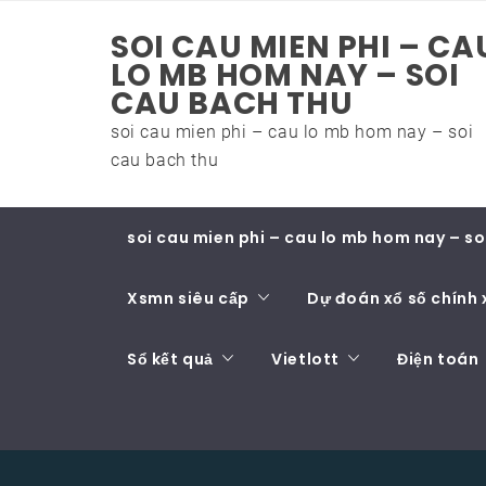
Skip
SOI CAU MIEN PHI – CA
to
LO MB HOM NAY – SOI
content
CAU BACH THU
soi cau mien phi – cau lo mb hom nay – soi
cau bach thu
soi cau mien phi – cau lo mb hom nay – so
Xsmn siêu cấp
Dự đoán xổ số chính
Sổ kết quả
Vietlott
Điện toán