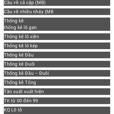
Cầu về cả cặp (MB)
Cầu về nhiều nháy (MB
Thống kê
thống kê lô gan
Thống kê lô xiên
Thống kê lô kép
Thống kê Đầu
Thống kê Đuôi
Thống kê Đầu – Đuôi
Thống kê Tổng
Tần suất xuất hiện
TK từ 00 đến 99
KQ Lô tô