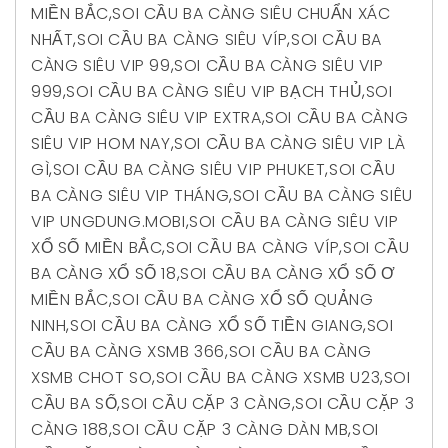
MIỀN BẮC
,
SOI CẦU BA CÀNG SIÊU CHUẨN XÁC
NHẤT
,
SOI CẦU BA CÀNG SIÊU VÍP
,
SOI CẦU BA
CÀNG SIÊU VIP 99
,
SOI CẦU BA CÀNG SIÊU VIP
999
,
SOI CẦU BA CÀNG SIÊU VIP BẠCH THỦ
,
SOI
CẦU BA CÀNG SIÊU VIP EXTRA
,
SOI CẦU BA CÀNG
SIÊU VIP HOM NAY
,
SOI CẦU BA CÀNG SIÊU VIP LÀ
GÌ
,
SOI CẦU BA CÀNG SIÊU VIP PHUKET
,
SOI CẦU
BA CÀNG SIÊU VIP THÁNG
,
SOI CẦU BA CÀNG SIÊU
VIP UNGDUNG.MOBI
,
SOI CẦU BA CÀNG SIÊU VIP
XỔ SỐ MIỀN BẮC
,
SOI CẦU BA CÀNG VÍP
,
SOI CẦU
BA CÀNG XỔ SỐ 18
,
SOI CẦU BA CÀNG XỔ SỐ Ơ
MIỀN BẮC
,
SOI CẦU BA CÀNG XỔ SỐ QUẢNG
NINH
,
SOI CẦU BA CÀNG XỔ SỐ TIỀN GIANG
,
SOI
CẦU BA CÀNG XSMB 366
,
SOI CẦU BA CÀNG
XSMB CHOT SO
,
SOI CẦU BA CÀNG XSMB U23
,
SOI
CẦU BA SỐ
,
SOI CẦU CẶP 3 CÀNG
,
SOI CẦU CẶP 3
CÀNG 188
,
SOI CẦU CẶP 3 CÀNG DÀN MB
,
SOI