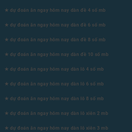
★ dự đoán ăn ngay hôm nay dàn đề 4 số mb
★ dự đoán ăn ngay hôm nay dàn đề 6 số mb
★ dự đoán ăn ngay hôm nay dàn đề 8 số mb
★ dự đoán ăn ngay hôm nay dàn đề 10 số mb
★ dự đoán ăn ngay hôm nay dàn lô 4 số mb
★ dự đoán ăn ngay hôm nay dàn lô 6 số mb
★ dự đoán ăn ngay hôm nay dàn lô 8 số mb
★ dự đoán ăn ngay hôm nay dàn lô xiên 2 mb
★ dự đoán ăn ngay hôm nay dàn lô xiên 3 mb