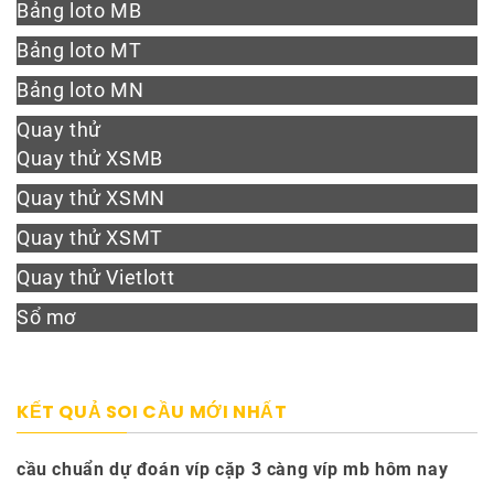
Bảng loto MB
Bảng loto MT
Bảng loto MN
Quay thử
Quay thử XSMB
Quay thử XSMN
Quay thử XSMT
Quay thử Vietlott
Sổ mơ
KẾT QUẢ SOI CẦU MỚI NHẤT
cầu chuẩn dự đoán víp cặp 3 càng víp mb hôm nay