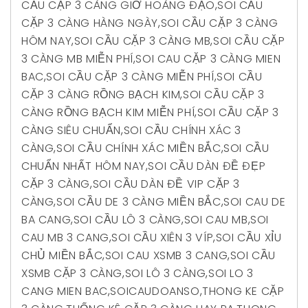
CẦU CẶP 3 CÀNG GIỜ HOÀNG ĐẠO
,
SOI CẦU
CẶP 3 CÀNG HÀNG NGÀY
,
SOI CẦU CẶP 3 CÀNG
HÔM NAY
,
SOI CẦU CẶP 3 CÀNG MB
,
SOI CẦU CẶP
3 CÀNG MB MIỄN PHÍ
,
SOI CAU CẶP 3 CÀNG MIEN
BAC
,
SOI CẦU CẶP 3 CÀNG MIỄN PHÍ
,
SOI CẦU
CẶP 3 CÀNG RỒNG BẠCH KIM
,
SOI CẦU CẶP 3
CÀNG RỒNG BẠCH KIM MIỄN PHÍ
,
SOI CẦU CẶP 3
CÀNG SIÊU CHUẨN
,
SOI CẦU CHÍNH XÁC 3
CÀNG
,
SOI CẦU CHÍNH XÁC MIỀN BẮC
,
SOI CẦU
CHUẨN NHẤT HÔM NAY
,
SOI CẦU DÀN ĐỀ ĐẸP
CẶP 3 CÀNG
,
SOI CẦU DÀN ĐỀ VIP CẶP 3
CÀNG
,
SOI CẦU DE 3 CÀNG MIỀN BẮC
,
SOI CAU DE
BA CANG
,
SOI CẦU LÔ 3 CÀNG
,
SOI CAU MB
,
SOI
CAU MB 3 CANG
,
SOI CẦU XIÊN 3 VÍP
,
SOI CẦU XỈU
CHỦ MIỀN BẮC
,
SOI CAU XSMB 3 CANG
,
SOI CẦU
XSMB CẶP 3 CÀNG
,
SOI LÔ 3 CÀNG
,
SOI LO 3
CANG MIEN BAC
,
SOICAUDOANSO
,
THONG KE CẶP