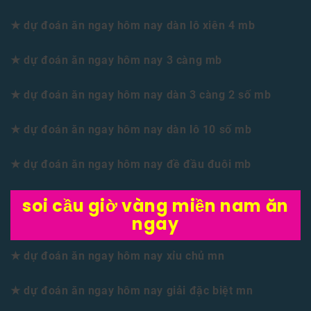
★ dự đoán ăn ngay hôm nay dàn lô xiên 4 mb
★ dự đoán ăn ngay hôm nay 3 càng mb
★ dự đoán ăn ngay hôm nay dàn 3 càng 2 số mb
★ dự đoán ăn ngay hôm nay dàn lô 10 số mb
★ dự đoán ăn ngay hôm nay đề đầu đuôi mb
soi cầu giờ vàng miền nam ăn
ngay
★ dự đoán ăn ngay hôm nay xỉu chủ mn
★ dự đoán ăn ngay hôm nay giải đặc biệt mn