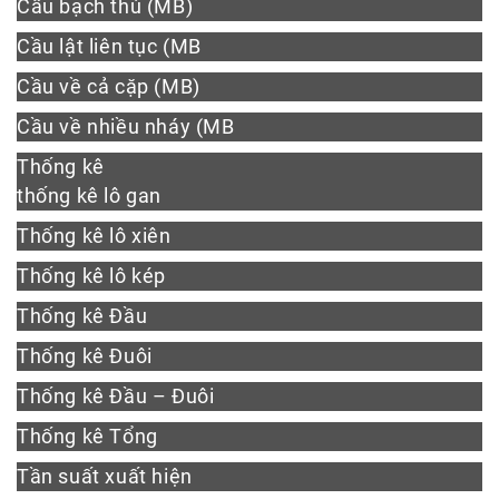
Cầu bạch thủ (MB)
Cầu lật liên tục (MB
Cầu về cả cặp (MB)
Cầu về nhiều nháy (MB
Thống kê
thống kê lô gan
Thống kê lô xiên
Thống kê lô kép
Thống kê Đầu
Thống kê Đuôi
Thống kê Đầu – Đuôi
Thống kê Tổng
Tần suất xuất hiện