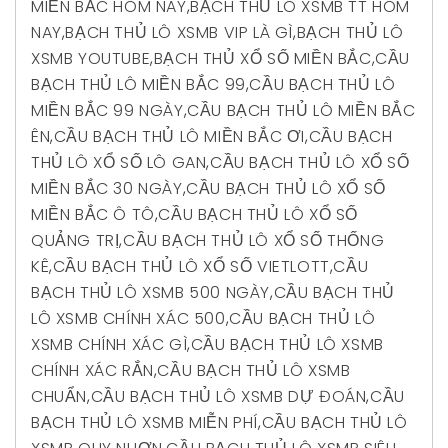
MIỀN BẮC HÔM NAY
,
BẠCH THỦ LÔ XSMB TT HÔM
NAY
,
BẠCH THỦ LÔ XSMB VIP LÀ GÌ
,
BẠCH THỦ LÔ
XSMB YOUTUBE
,
BẠCH THỦ XỔ SỐ MIỀN BẮC
,
CẦU
BẠCH THỦ LÔ MIỀN BẮC 99
,
CẦU BẠCH THỦ LÔ
MIỀN BẮC 99 NGÀY
,
CẦU BẠCH THỦ LÔ MIỀN BẮC
ÊN
,
CẦU BẠCH THỦ LÔ MIỀN BẮC ƠI
,
CẦU BẠCH
THỦ LÔ XỔ SỐ LÔ GAN
,
CẦU BẠCH THỦ LÔ XỔ SỐ
MIỀN BẮC 30 NGÀY
,
CẦU BẠCH THỦ LÔ XỔ SỐ
MIỀN BẮC Ô TÔ
,
CẦU BẠCH THỦ LÔ XỔ SỐ
QUẢNG TRỊ
,
CẦU BẠCH THỦ LÔ XỔ SỐ THỐNG
KÊ
,
CẦU BẠCH THỦ LÔ XỔ SỐ VIETLOTT
,
CẦU
BẠCH THỦ LÔ XSMB 500 NGÀY
,
CẦU BẠCH THỦ
LÔ XSMB CHÍNH XÁC 500
,
CẦU BẠCH THỦ LÔ
XSMB CHÍNH XÁC GÌ
,
CẦU BẠCH THỦ LÔ XSMB
CHÍNH XÁC RẮN
,
CẦU BẠCH THỦ LÔ XSMB
CHUẨN
,
CẦU BẠCH THỦ LÔ XSMB DỰ ĐOÁN
,
CẦU
BẠCH THỦ LÔ XSMB MIỄN PHÍ
,
CẦU BẠCH THỦ LÔ