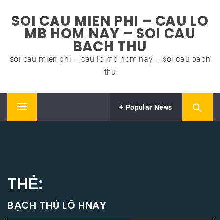
Skip
SOI CAU MIEN PHI – CAU LO
to
MB HOM NAY – SOI CAU
content
BACH THU
soi cau mien phi – cau lo mb hom nay – soi cau bach
thu
Popular News
Primary
Menu
THẺ:
BẠCH THỦ LÔ HNAY