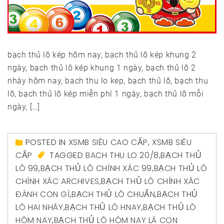
bạch thủ lô kép hôm nay, bạch thủ lô kép khung 2
ngày, bạch thủ lô kép khung 1 ngày, bạch thủ lô 2
nháy hôm nay, bach thu lo kep, bạch thủ lô, bạch thu
lô, bạch thủ lô kép miễn phí 1 ngày, bạch thủ lô mỗi
ngày, […]
POSTED IN
XSMB SIÊU CAO CẤP
,
XSMB SIÊU
CẤP
TAGGED
BACH THU LO 20/8
,
BẠCH THỦ
LÔ 99
,
BẠCH THỦ LÔ CHÍNH XÁC 99
,
BẠCH THỦ LÔ
CHÍNH XÁC ARCHIVES
,
BẠCH THỦ LÔ CHÍNH XÁC
ĐÁNH CON GÌ
,
BẠCH THỦ LÔ CHUẨN
,
BẠCH THỦ
LÔ HAI NHÁY
,
BẠCH THỦ LÔ HNAY
,
BẠCH THỦ LÔ
HÔM NAY
,
BẠCH THỦ LÔ HÔM NAY LÀ CON