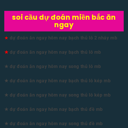
soi cầu dự đoán miền bắc ăn
ngay
★
dự đoán ăn ngay hôm nay bạch thủ lô 2 nháy mb
★
dự đoán ăn ngay hôm nay bạch thủ lô mb
★ dự đoán ăn ngay hôm nay song thủ lô mb
★ dự đoán ăn ngay hôm nay bạch thủ lô kép mb
★ dự đoán ăn ngay hôm nay song thủ lô kép mb
★ dự đoán ăn ngay hôm nay bạch thủ đề mb
★ dự đoán ăn ngay hôm nay song thủ đề mb