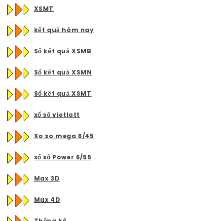
XSMT
kết quả hôm nay
Sổ kết quả XSMB
Sổ kết quả XSMN
Sổ kết quả XSMT
xổ số vietlott
Xo so mega 6/45
xổ số Power 6/55
Max 3D
Max 4D
Thống kê