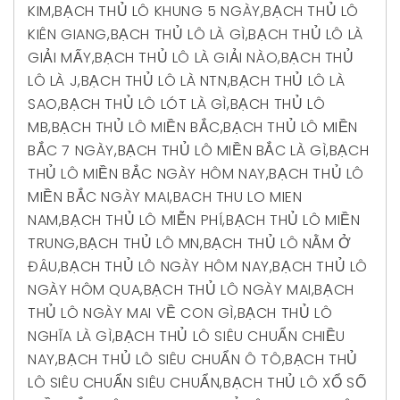
KIM
,
BẠCH THỦ LÔ KHUNG 5 NGÀY
,
BẠCH THỦ LÔ
KIÊN GIANG
,
BẠCH THỦ LÔ LÀ GÌ
,
BẠCH THỦ LÔ LÀ
GIẢI MẤY
,
BẠCH THỦ LÔ LÀ GIẢI NÀO
,
BẠCH THỦ
LÔ LÀ J
,
BẠCH THỦ LÔ LÀ NTN
,
BẠCH THỦ LÔ LÀ
SAO
,
BẠCH THỦ LÔ LÓT LÀ GÌ
,
BẠCH THỦ LÔ
MB
,
BẠCH THỦ LÔ MIỀN BẮC
,
BẠCH THỦ LÔ MIỀN
BẮC 7 NGÀY
,
BẠCH THỦ LÔ MIỀN BẮC LÀ GÌ
,
BẠCH
THỦ LÔ MIỀN BẮC NGÀY HÔM NAY
,
BẠCH THỦ LÔ
MIỀN BẮC NGÀY MAI
,
BACH THU LO MIEN
NAM
,
BẠCH THỦ LÔ MIỄN PHÍ
,
BẠCH THỦ LÔ MIỀN
TRUNG
,
BẠCH THỦ LÔ MN
,
BẠCH THỦ LÔ NẰM Ở
ĐÂU
,
BẠCH THỦ LÔ NGÀY HÔM NAY
,
BẠCH THỦ LÔ
NGÀY HÔM QUA
,
BẠCH THỦ LÔ NGÀY MAI
,
BẠCH
THỦ LÔ NGÀY MAI VỀ CON GÌ
,
BẠCH THỦ LÔ
NGHĨA LÀ GÌ
,
BẠCH THỦ LÔ SIÊU CHUẨN CHIỀU
NAY
,
BẠCH THỦ LÔ SIÊU CHUẨN Ô TÔ
,
BẠCH THỦ
LÔ SIÊU CHUẨN SIÊU CHUẨN
,
BẠCH THỦ LÔ XỔ SỐ