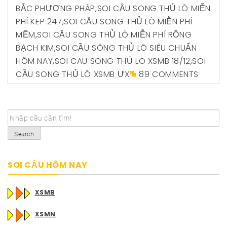
BẮC PHƯƠNG PHÁP
,
SOI CẦU SONG THỦ LÔ MIỄN
PHÍ KEP 247
,
SOI CẦU SONG THỦ LÔ MIỄN PHÍ
MỀM
,
SOI CẦU SONG THỦ LÔ MIỄN PHÍ RỒNG
BẠCH KIM
,
SOI CẦU SÔNG THỦ LÔ SIÊU CHUẨN
HÔM NAY
,
SOI CAU SONG THỦ LO XSMB 18/12
,
SOI
CẦU SONG THỦ LÔ XSMB ƯX
89 COMMENTS
Search
SOI CẦU HÔM NAY
XSMB
XSMN