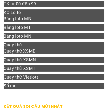
TK từ 00 đến 99
KQ Lô tô
Bảng loto MB
Bảng loto MT
Bảng loto MN
Quay thử
Quay thử XSMB
Quay thử XSMN
Quay thử XSMT
Quay thử Vietlott
Sổ mơ
KẾT QUẢ SOI CẦU MỚI NHẤT