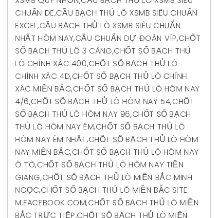
XSMB QUY NHƠN
,
CẦU BẠCH THỦ LÔ XSMB SIÊU
CHUẨN DE
,
CẦU BẠCH THỦ LÔ XSMB SIÊU CHUẨN
EXCEL
,
CẦU BẠCH THỦ LÔ XSMB SIÊU CHUẨN
NHẤT HÔM NAY
,
CẦU CHUẨN DỰ ĐOÁN VÍP
,
CHỐT
SỐ BẠCH THỦ LÔ 3 CÀNG
,
CHỐT SỐ BẠCH THỦ
LÔ CHÍNH XÁC 400
,
CHỐT SỐ BẠCH THỦ LÔ
CHÍNH XÁC 4D
,
CHỐT SỐ BẠCH THỦ LÔ CHÍNH
XÁC MIỀN BẮC
,
CHỐT SỐ BẠCH THỦ LÔ HÔM NAY
4/6
,
CHỐT SỐ BẠCH THỦ LÔ HÔM NAY 54
,
CHỐT
SỐ BẠCH THỦ LÔ HÔM NAY 96
,
CHỐT SỐ BẠCH
THỦ LÔ HÔM NAY ÊM
,
CHỐT SỐ BẠCH THỦ LÔ
HÔM NAY ÊM NHẤT
,
CHỐT SỐ BẠCH THỦ LÔ HÔM
NAY MIỀN BẮC
,
CHỐT SỐ BẠCH THỦ LÔ HÔM NAY
Ô TÔ
,
CHỐT SỐ BẠCH THỦ LÔ HÔM NAY TIỀN
GIANG
,
CHỐT SỐ BẠCH THỦ LÔ MIỀN BẮC MINH
NGỌC
,
CHỐT SỐ BẠCH THỦ LÔ MIỀN BẮC SITE
M.FACEBOOK.COM
,
CHỐT SỐ BẠCH THỦ LÔ MIỀN
BẮC TRỰC TIẾP
,
CHỐT SỐ BẠCH THỦ LÔ MIỀN