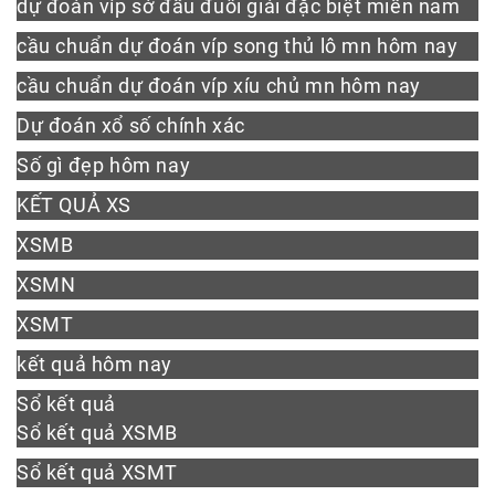
dự đoán víp sớ đầu đuôi giải đặc biệt miền nam
cầu chuẩn dự đoán víp song thủ lô mn hôm nay
cầu chuẩn dự đoán víp xíu chủ mn hôm nay
Dự đoán xổ số chính xác
Số gì đẹp hôm nay
KẾT QUẢ XS
XSMB
XSMN
XSMT
kết quả hôm nay
Sổ kết quả
Sổ kết quả XSMB
Sổ kết quả XSMT