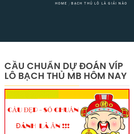
HOME
BẠCH THỦ LÔ LÀ GIẢI NÀO
CẦU CHUẨN DỰ ĐOÁN VÍP
LÔ BẠCH THỦ MB HÔM NAY