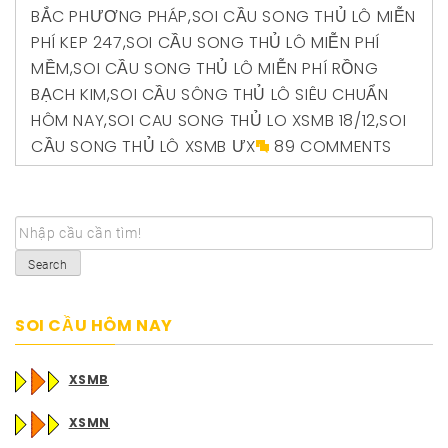
BẮC PHƯƠNG PHÁP
,
SOI CẦU SONG THỦ LÔ MIỄN
PHÍ KEP 247
,
SOI CẦU SONG THỦ LÔ MIỄN PHÍ
MỀM
,
SOI CẦU SONG THỦ LÔ MIỄN PHÍ RỒNG
BẠCH KIM
,
SOI CẦU SÔNG THỦ LÔ SIÊU CHUẨN
HÔM NAY
,
SOI CAU SONG THỦ LO XSMB 18/12
,
SOI
CẦU SONG THỦ LÔ XSMB ƯX
89 COMMENTS
Search
SOI CẦU HÔM NAY
XSMB
XSMN