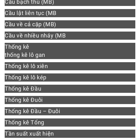
Cầu bạch thủ (MB)
Cầu lật liên tục (MB
Cầu về cả cặp (MB)
Cầu về nhiều nháy (MB
Thống kê
thống kê lô gan
Thống kê lô xiên
Thống kê lô kép
Thống kê Đầu
Thống kê Đuôi
Thống kê Đầu – Đuôi
Thống kê Tổng
Tần suất xuất hiện