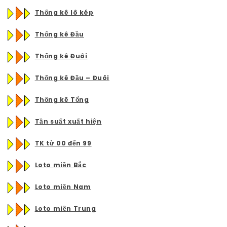
Thống kê lô kép
Thống kê Đầu
Thống kê Đuôi
Thống kê Đầu – Đuôi
Thống kê Tổng
Tần suất xuất hiện
TK từ 00 đến 99
Loto miền Bắc
Loto miền Nam
Loto miền Trung