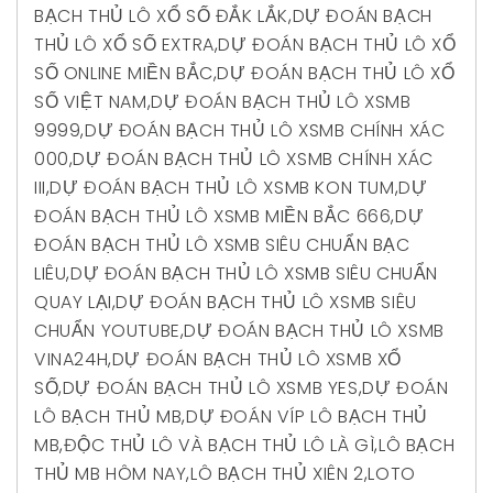
BẠCH THỦ LÔ XỔ SỐ ĐẮK LẮK
,
DỰ ĐOÁN BẠCH
THỦ LÔ XỔ SỐ EXTRA
,
DỰ ĐOÁN BẠCH THỦ LÔ XỔ
SỐ ONLINE MIỀN BẮC
,
DỰ ĐOÁN BẠCH THỦ LÔ XỔ
SỐ VIỆT NAM
,
DỰ ĐOÁN BẠCH THỦ LÔ XSMB
9999
,
DỰ ĐOÁN BẠCH THỦ LÔ XSMB CHÍNH XÁC
000
,
DỰ ĐOÁN BẠCH THỦ LÔ XSMB CHÍNH XÁC
III
,
DỰ ĐOÁN BẠCH THỦ LÔ XSMB KON TUM
,
DỰ
ĐOÁN BẠCH THỦ LÔ XSMB MIỀN BẮC 666
,
DỰ
ĐOÁN BẠCH THỦ LÔ XSMB SIÊU CHUẨN BẠC
LIÊU
,
DỰ ĐOÁN BẠCH THỦ LÔ XSMB SIÊU CHUẨN
QUAY LẠI
,
DỰ ĐOÁN BẠCH THỦ LÔ XSMB SIÊU
CHUẨN YOUTUBE
,
DỰ ĐOÁN BẠCH THỦ LÔ XSMB
VINA24H
,
DỰ ĐOÁN BẠCH THỦ LÔ XSMB XỔ
SỐ
,
DỰ ĐOÁN BẠCH THỦ LÔ XSMB YES
,
DỰ ĐOÁN
LÔ BẠCH THỦ MB
,
DỰ ĐOÁN VÍP LÔ BẠCH THỦ
MB
,
ĐỘC THỦ LÔ VÀ BẠCH THỦ LÔ LÀ GÌ
,
LÔ BẠCH
THỦ MB HÔM NAY
,
LÔ BẠCH THỦ XIÊN 2
,
LOTO