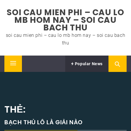
Skip
SOI CAU MIEN PHI – CAU LO
to
MB HOM NAY – SOI CAU
content
BACH THU
soi cau mien phi – cau lo mb hom nay – soi cau bach
thu
Popular News
Primary
Menu
THẺ:
BẠCH THỦ LÔ LÀ GIẢI NÀO