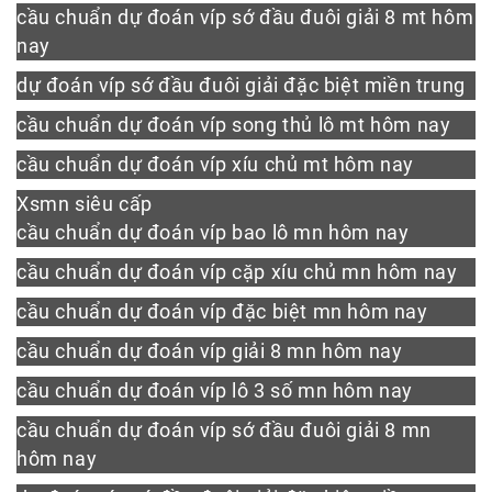
cầu chuẩn dự đoán víp sớ đầu đuôi giải 8 mt hôm
nay
dự đoán víp sớ đầu đuôi giải đặc biệt miền trung
cầu chuẩn dự đoán víp song thủ lô mt hôm nay
cầu chuẩn dự đoán víp xíu chủ mt hôm nay
Xsmn siêu cấp
cầu chuẩn dự đoán víp bao lô mn hôm nay
cầu chuẩn dự đoán víp cặp xíu chủ mn hôm nay
cầu chuẩn dự đoán víp đặc biệt mn hôm nay
cầu chuẩn dự đoán víp giải 8 mn hôm nay
cầu chuẩn dự đoán víp lô 3 số mn hôm nay
cầu chuẩn dự đoán víp sớ đầu đuôi giải 8 mn
hôm nay