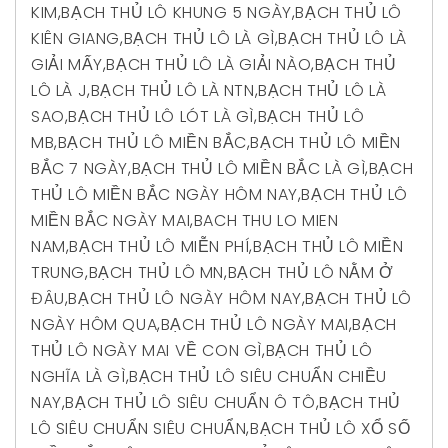
KIM
,
BẠCH THỦ LÔ KHUNG 5 NGÀY
,
BẠCH THỦ LÔ
KIÊN GIANG
,
BẠCH THỦ LÔ LÀ GÌ
,
BẠCH THỦ LÔ LÀ
GIẢI MẤY
,
BẠCH THỦ LÔ LÀ GIẢI NÀO
,
BẠCH THỦ
LÔ LÀ J
,
BẠCH THỦ LÔ LÀ NTN
,
BẠCH THỦ LÔ LÀ
SAO
,
BẠCH THỦ LÔ LÓT LÀ GÌ
,
BẠCH THỦ LÔ
MB
,
BẠCH THỦ LÔ MIỀN BẮC
,
BẠCH THỦ LÔ MIỀN
BẮC 7 NGÀY
,
BẠCH THỦ LÔ MIỀN BẮC LÀ GÌ
,
BẠCH
THỦ LÔ MIỀN BẮC NGÀY HÔM NAY
,
BẠCH THỦ LÔ
MIỀN BẮC NGÀY MAI
,
BACH THU LO MIEN
NAM
,
BẠCH THỦ LÔ MIỄN PHÍ
,
BẠCH THỦ LÔ MIỀN
TRUNG
,
BẠCH THỦ LÔ MN
,
BẠCH THỦ LÔ NẰM Ở
ĐÂU
,
BẠCH THỦ LÔ NGÀY HÔM NAY
,
BẠCH THỦ LÔ
NGÀY HÔM QUA
,
BẠCH THỦ LÔ NGÀY MAI
,
BẠCH
THỦ LÔ NGÀY MAI VỀ CON GÌ
,
BẠCH THỦ LÔ
NGHĨA LÀ GÌ
,
BẠCH THỦ LÔ SIÊU CHUẨN CHIỀU
NAY
,
BẠCH THỦ LÔ SIÊU CHUẨN Ô TÔ
,
BẠCH THỦ
LÔ SIÊU CHUẨN SIÊU CHUẨN
,
BẠCH THỦ LÔ XỔ SỐ