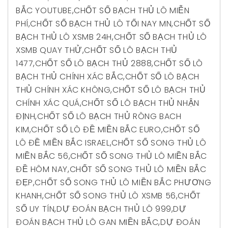
BẮC YOUTUBE
,
CHỐT SỐ BẠCH THỦ LÔ MIỄN
PHÍ
,
CHỐT SỐ BẠCH THỦ LÔ TỐI NAY MN
,
CHỐT SỐ
BẠCH THỦ LÔ XSMB 24H
,
CHỐT SỐ BẠCH THỦ LÔ
XSMB QUAY THỬ
,
CHỐT SỐ LÔ BẠCH THỦ
1477
,
CHỐT SỐ LÔ BẠCH THỦ 2888
,
CHỐT SỐ LÔ
BẠCH THỦ CHÍNH XÁC BẮC
,
CHỐT SỐ LÔ BẠCH
THỦ CHÍNH XÁC KHÔNG
,
CHỐT SỐ LÔ BẠCH THỦ
CHÍNH XÁC QUÁ
,
CHỐT SỐ LÔ BẠCH THỦ NHẬN
ĐỊNH
,
CHỐT SỐ LÔ BẠCH THỦ RÔNG BACH
KIM
,
CHỐT SỐ LÔ ĐỀ MIỀN BẮC EURO
,
CHỐT SỐ
LÔ ĐỀ MIỀN BẮC ISRAEL
,
CHỐT SỐ SONG THỦ LÔ
MIỀN BẮC 56
,
CHỐT SỐ SONG THỦ LÔ MIỀN BẮC
ĐỀ HÔM NAY
,
CHỐT SỐ SONG THỦ LÔ MIỀN BẮC
ĐẸP
,
CHỐT SỐ SONG THỦ LÔ MIỀN BẮC PHƯƠNG
KHANH
,
CHỐT SỐ SONG THỦ LÔ XSMB 56
,
CHỐT
SỐ UY TÍN
,
DỰ ĐOÁN BẠCH THỦ LÔ 999
,
DỰ
ĐOÁN BẠCH THỦ LÔ GAN MIỀN BẮC
,
DỰ ĐOÁN