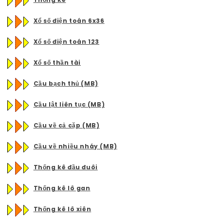
Xổ số điện toán 6x36
Xổ số điện toán 123
Xổ số thần tài
Cầu bạch thủ (MB)
Cầu lật liên tục (MB)
Cầu về cả cặp (MB)
Cầu về nhiều nháy (MB)
Thống kê đầu đuôi
Thống kê lô gan
Thống kê lô xiên