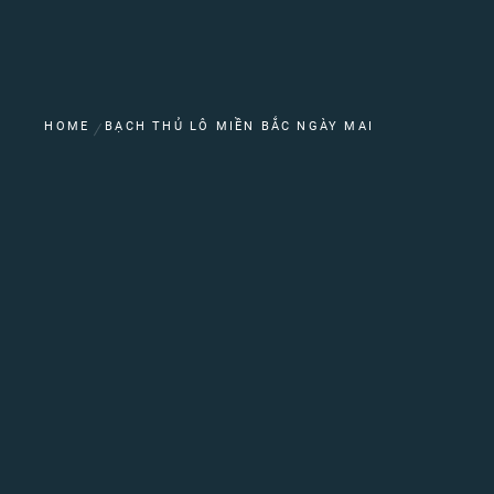
HOME
BẠCH THỦ LÔ MIỀN BẮC NGÀY MAI