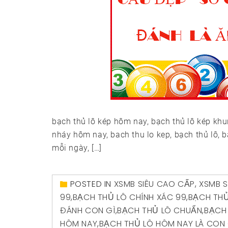
bạch thủ lô kép hôm nay, bạch thủ lô kép khu
nháy hôm nay, bach thu lo kep, bạch thủ lô, b
mỗi ngày, […]
POSTED IN
XSMB SIÊU CAO CẤP
,
XSMB S
99
,
BẠCH THỦ LÔ CHÍNH XÁC 99
,
BẠCH THỦ
ĐÁNH CON GÌ
,
BẠCH THỦ LÔ CHUẨN
,
BẠCH 
HÔM NAY
,
BẠCH THỦ LÔ HÔM NAY LÀ CON 