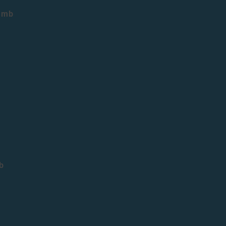
p mb
b