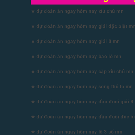
★ dự đoán ăn ngay hôm nay xỉu chủ mn
★ dự đoán ăn ngay hôm nay giải đặc biệt m
★ dự đoán ăn ngay hôm nay giải 8 mn
★ dự đoán ăn ngay hôm nay bao lô mn
★ dự đoán ăn ngay hôm nay cặp xỉu chủ mn
★ dự đoán ăn ngay hôm nay song thủ lô mn
★ dự đoán ăn ngay hôm nay đầu đuôi giải 8
★ dự đoán ăn ngay hôm nay đầu đuôi đặc b
★ dự đoán ăn ngay hôm nay lô 3 số mn