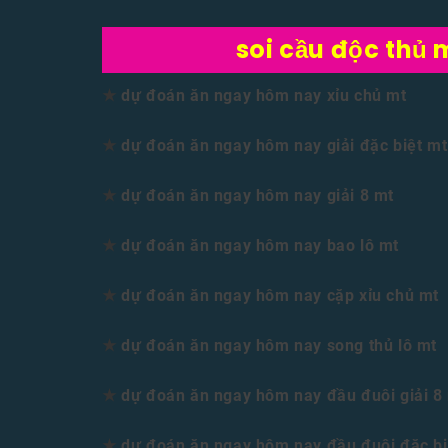
soi cầu độc thủ 
★
dự đoán ăn ngay hôm nay xỉu chủ mt
★
dự đoán ăn ngay hôm nay giải đặc biệt mt
★
dự đoán ăn ngay hôm nay giải 8 mt
★
dự đoán ăn ngay hôm nay bao lô mt
★
dự đoán ăn ngay hôm nay cặp xỉu chủ mt
★
dự đoán ăn ngay hôm nay song thủ lô mt
★
dự đoán ăn ngay hôm nay đầu đuôi giải 8
★
dự đoán ăn ngay hôm nay đầu đuôi đặc bi