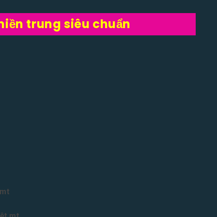
miền trung siêu chuẩn
 mt
ệt mt