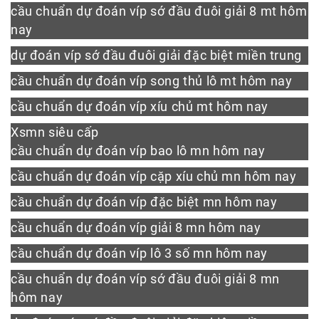
cầu chuẩn dự đoán víp sớ đầu đuôi giải 8 mt hôm
nay
dự đoán víp sớ đầu đuôi giải đặc biệt miền trung
cầu chuẩn dự đoán víp song thủ lô mt hôm nay
cầu chuẩn dự đoán víp xíu chủ mt hôm nay
Xsmn siêu cấp
cầu chuẩn dự đoán víp bao lô mn hôm nay
cầu chuẩn dự đoán víp cặp xíu chủ mn hôm nay
cầu chuẩn dự đoán víp đặc biệt mn hôm nay
cầu chuẩn dự đoán víp giải 8 mn hôm nay
cầu chuẩn dự đoán víp lô 3 số mn hôm nay
cầu chuẩn dự đoán víp sớ đầu đuôi giải 8 mn
hôm nay