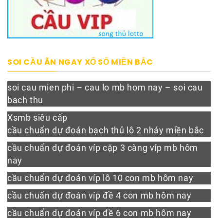
SOI CẦU ĂN NGAY XỔ SỐ MIỀN BẮC
soi cau mien phi – cau lo mb hom nay – soi cau
bach thu
Xsmb siêu cấp
cầu chuẩn dự đoán bạch thủ lô 2 nháy miền bắc
cầu chuẩn dự đoán víp cặp 3 càng víp mb hôm
nay
cầu chuẩn dự đoán víp lô 10 con mb hôm nay
cầu chuẩn dự đoán víp đề 4 con mb hôm nay
cầu chuẩn dự đoán víp đề 6 con mb hôm nay