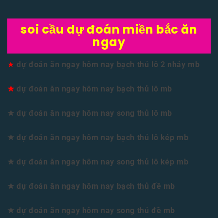
soi cầu dự đoán miền bắc ăn
ngay
★
dự đoán ăn ngay hôm nay bạch thủ lô 2 nháy mb
★
dự đoán ăn ngay hôm nay bạch thủ lô mb
★ dự đoán ăn ngay hôm nay song thủ lô mb
★ dự đoán ăn ngay hôm nay bạch thủ lô kép mb
★ dự đoán ăn ngay hôm nay song thủ lô kép mb
★ dự đoán ăn ngay hôm nay bạch thủ đề mb
★ dự đoán ăn ngay hôm nay song thủ đề mb