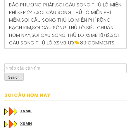
BẮC PHƯƠNG PHÁP
,
SOI CẦU SONG THỦ LÔ MIỄN
PHÍ KEP 247
,
SOI CẦU SONG THỦ LÔ MIỄN PHÍ
MỀM
,
SOI CẦU SONG THỦ LÔ MIỄN PHÍ RỒNG
BẠCH KIM
,
SOI CẦU SÔNG THỦ LÔ SIÊU CHUẨN
HÔM NAY
,
SOI CAU SONG THỦ LO XSMB 18/12
,
SOI
CẦU SONG THỦ LÔ XSMB ƯX
89 COMMENTS
Search
SOI CẦU HÔM NAY
XSMB
XSMN