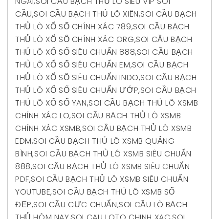
NGÃI
,
SOI CẦU BẠCH THỦ LÔ SIÊU VIP SOI
CẦU
,
SOI CẦU BẠCH THỦ LÔ XIÊN
,
SOI CẦU BẠCH
THỦ LÔ XỔ SỐ CHÍNH XÁC 789
,
SOI CẦU BẠCH
THỦ LÔ XỔ SỐ CHÍNH XÁC ORG
,
SOI CẦU BẠCH
THỦ LÔ XỔ SỐ SIÊU CHUẨN 888
,
SOI CẦU BẠCH
THỦ LÔ XỔ SỐ SIÊU CHUẨN EM
,
SOI CẦU BẠCH
THỦ LÔ XỔ SỐ SIÊU CHUẨN INDO
,
SOI CẦU BẠCH
THỦ LÔ XỔ SỐ SIÊU CHUẨN ƯỚP
,
SOI CẦU BẠCH
THỦ LÔ XỔ SỐ YAN
,
SOI CẦU BẠCH THỦ LÔ XSMB
CHÍNH XÁC LO
,
SOI CẦU BẠCH THỦ LÔ XSMB
CHÍNH XÁC XSMB
,
SOI CẦU BẠCH THỦ LÔ XSMB
EDM
,
SOI CẦU BẠCH THỦ LÔ XSMB QUẢNG
BÌNH
,
SOI CẦU BẠCH THỦ LÔ XSMB SIÊU CHUẨN
888
,
SOI CẦU BẠCH THỦ LÔ XSMB SIÊU CHUẨN
PDF
,
SOI CẦU BẠCH THỦ LÔ XSMB SIÊU CHUẨN
YOUTUBE
,
SOI CẦU BẠCH THỦ LÔ XSMB SỐ
ĐẸP
,
SOI CẦU CỰC CHUẨN
,
SOI CẦU LÔ BẠCH
THỦ HÔM NAY
,
SOI CAU LOTO CHINH XAC
,
SOI