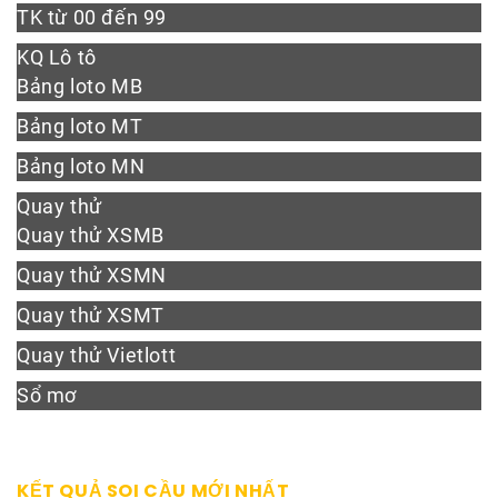
TK từ 00 đến 99
KQ Lô tô
Bảng loto MB
Bảng loto MT
Bảng loto MN
Quay thử
Quay thử XSMB
Quay thử XSMN
Quay thử XSMT
Quay thử Vietlott
Sổ mơ
KẾT QUẢ SOI CẦU MỚI NHẤT