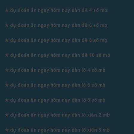
★ dự đoán ăn ngay hôm nay dàn đề 4 số mb
★ dự đoán ăn ngay hôm nay dàn đề 6 số mb
★ dự đoán ăn ngay hôm nay dàn đề 8 số mb
★ dự đoán ăn ngay hôm nay dàn đề 10 số mb
★ dự đoán ăn ngay hôm nay dàn lô 4 số mb
★ dự đoán ăn ngay hôm nay dàn lô 6 số mb
★ dự đoán ăn ngay hôm nay dàn lô 8 số mb
★ dự đoán ăn ngay hôm nay dàn lô xiên 2 mb
★ dự đoán ăn ngay hôm nay dàn lô xiên 3 mb