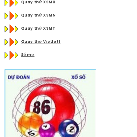
Quay thử XSMB
Quay thử XSMN
Quay thử XSMT
Quay thử Vietlott
Sổ mơ