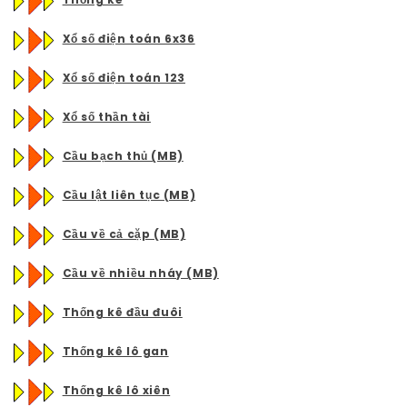
Xổ số điện toán 6x36
Xổ số điện toán 123
Xổ số thần tài
Cầu bạch thủ (MB)
Cầu lật liên tục (MB)
Cầu về cả cặp (MB)
Cầu về nhiều nháy (MB)
Thống kê đầu đuôi
Thống kê lô gan
Thống kê lô xiên