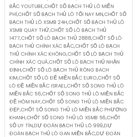
BẮC YOUTUBE
,
CHỐT SỐ BẠCH THỦ LÔ MIỄN
PHÍ
,
CHỐT SỐ BẠCH THỦ LÔ TỐI NAY MN
,
CHỐT SỐ
BẠCH THỦ LÔ XSMB 24H
,
CHỐT SỐ BẠCH THỦ LÔ
XSMB QUAY THỬ
,
CHỐT SỐ LÔ BẠCH THỦ
1477
,
CHỐT SỐ LÔ BẠCH THỦ 2888
,
CHỐT SỐ LÔ
BẠCH THỦ CHÍNH XÁC BẮC
,
CHỐT SỐ LÔ BẠCH
THỦ CHÍNH XÁC KHÔNG
,
CHỐT SỐ LÔ BẠCH THỦ
CHÍNH XÁC QUÁ
,
CHỐT SỐ LÔ BẠCH THỦ NHẬN
ĐỊNH
,
CHỐT SỐ LÔ BẠCH THỦ RÔNG BACH
KIM
,
CHỐT SỐ LÔ ĐỀ MIỀN BẮC EURO
,
CHỐT SỐ
LÔ ĐỀ MIỀN BẮC ISRAEL
,
CHỐT SỐ SONG THỦ LÔ
MIỀN BẮC 56
,
CHỐT SỐ SONG THỦ LÔ MIỀN BẮC
ĐỀ HÔM NAY
,
CHỐT SỐ SONG THỦ LÔ MIỀN BẮC
ĐẸP
,
CHỐT SỐ SONG THỦ LÔ MIỀN BẮC PHƯƠNG
KHANH
,
CHỐT SỐ SONG THỦ LÔ XSMB 56
,
CHỐT
SỐ UY TÍN
,
DỰ ĐOÁN BẠCH THỦ LÔ 999
,
DỰ
ĐOÁN BẠCH THỦ LÔ GAN MIỀN BẮC
,
DỰ ĐOÁN