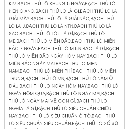
KIM
,
BẠCH THỦ LÔ KHUNG 5 NGÀY
,
BẠCH THỦ LÔ
KIÊN GIANG
,
BẠCH THỦ LÔ LÀ GÌ
,
BẠCH THỦ LÔ LÀ
GIẢI MẤY
,
BẠCH THỦ LÔ LÀ GIẢI NÀO
,
BẠCH THỦ
LÔ LÀ J
,
BẠCH THỦ LÔ LÀ NTN
,
BẠCH THỦ LÔ LÀ
SAO
,
BẠCH THỦ LÔ LÓT LÀ GÌ
,
BẠCH THỦ LÔ
MB
,
BẠCH THỦ LÔ MIỀN BẮC
,
BẠCH THỦ LÔ MIỀN
BẮC 7 NGÀY
,
BẠCH THỦ LÔ MIỀN BẮC LÀ GÌ
,
BẠCH
THỦ LÔ MIỀN BẮC NGÀY HÔM NAY
,
BẠCH THỦ LÔ
MIỀN BẮC NGÀY MAI
,
BACH THU LO MIEN
NAM
,
BẠCH THỦ LÔ MIỄN PHÍ
,
BẠCH THỦ LÔ MIỀN
TRUNG
,
BẠCH THỦ LÔ MN
,
BẠCH THỦ LÔ NẰM Ở
ĐÂU
,
BẠCH THỦ LÔ NGÀY HÔM NAY
,
BẠCH THỦ LÔ
NGÀY HÔM QUA
,
BẠCH THỦ LÔ NGÀY MAI
,
BẠCH
THỦ LÔ NGÀY MAI VỀ CON GÌ
,
BẠCH THỦ LÔ
NGHĨA LÀ GÌ
,
BẠCH THỦ LÔ SIÊU CHUẨN CHIỀU
NAY
,
BẠCH THỦ LÔ SIÊU CHUẨN Ô TÔ
,
BẠCH THỦ
LÔ SIÊU CHUẨN SIÊU CHUẨN
,
BẠCH THỦ LÔ XỔ SỐ