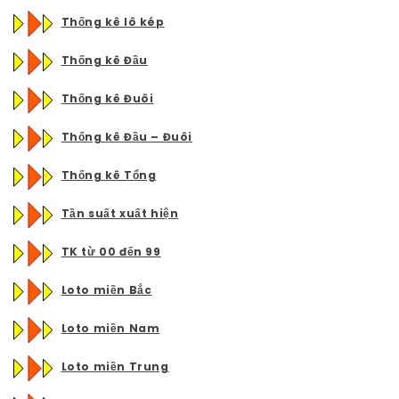
Thống kê lô kép
Thống kê Đầu
Thống kê Đuôi
Thống kê Đầu – Đuôi
Thống kê Tổng
Tần suất xuất hiện
TK từ 00 đến 99
Loto miền Bắc
Loto miền Nam
Loto miền Trung