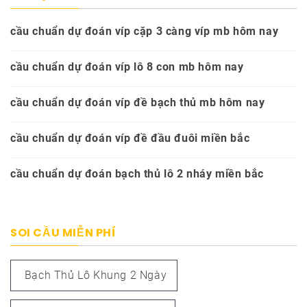
cầu chuẩn dự đoán víp cặp 3 càng víp mb hôm nay
cầu chuẩn dự đoán víp lô 8 con mb hôm nay
cầu chuẩn dự đoán víp đề bạch thủ mb hôm nay
cầu chuẩn dự đoán víp đề đầu đuôi miền bắc
cầu chuẩn dự đoán bạch thủ lô 2 nháy miền bắc
SOI CẦU MIỄN PHÍ
Bạch Thủ Lô Khung 2 Ngày