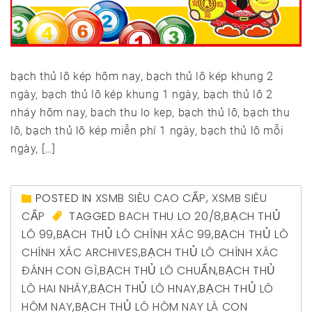
bạch thủ lô kép hôm nay, bạch thủ lô kép khung 2
ngày, bạch thủ lô kép khung 1 ngày, bạch thủ lô 2
nháy hôm nay, bach thu lo kep, bạch thủ lô, bạch thu
lô, bạch thủ lô kép miễn phí 1 ngày, bạch thủ lô mỗi
ngày, […]
POSTED IN
XSMB SIÊU CAO CẤP
,
XSMB SIÊU
CẤP
TAGGED
BACH THU LO 20/8
,
BẠCH THỦ
LÔ 99
,
BẠCH THỦ LÔ CHÍNH XÁC 99
,
BẠCH THỦ LÔ
CHÍNH XÁC ARCHIVES
,
BẠCH THỦ LÔ CHÍNH XÁC
ĐÁNH CON GÌ
,
BẠCH THỦ LÔ CHUẨN
,
BẠCH THỦ
LÔ HAI NHÁY
,
BẠCH THỦ LÔ HNAY
,
BẠCH THỦ LÔ
HÔM NAY
,
BẠCH THỦ LÔ HÔM NAY LÀ CON