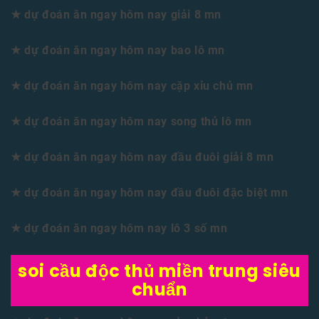
★ dự đoán ăn ngay hôm nay giải 8 mn
★ dự đoán ăn ngay hôm nay bao lô mn
★ dự đoán ăn ngay hôm nay cặp xỉu chủ mn
★ dự đoán ăn ngay hôm nay song thủ lô mn
★ dự đoán ăn ngay hôm nay đầu đuôi giải 8 mn
★ dự đoán ăn ngay hôm nay đầu đuôi đặc biệt mn
★ dự đoán ăn ngay hôm nay lô 3 số mn
soi cầu độc thủ miền trung siêu
chuẩn