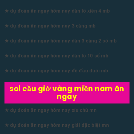
★ dự đoán ăn ngay hôm nay dàn lô xiên 4 mb
★ dự đoán ăn ngay hôm nay 3 càng mb
★ dự đoán ăn ngay hôm nay dàn 3 càng 2 số mb
★ dự đoán ăn ngay hôm nay dàn lô 10 số mb
★ dự đoán ăn ngay hôm nay đề đầu đuôi mb
soi cầu giờ vàng miền nam ăn
ngay
★ dự đoán ăn ngay hôm nay xỉu chủ mn
★ dự đoán ăn ngay hôm nay giải đặc biệt mn