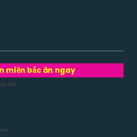
án miền bắc ăn ngay
háy mb
p mb