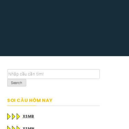
Search
SOI CẦU HÔM NAY
XSMB
XSMN