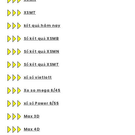
XSMT
kết quả hôm nay
Sổ kết quả XSMB
Sổ kết quả XSMN
Sổ kết quả XSMT
xổ số vietlott
Xo so mega 6/45
xổ số Power 6/55
Max 3D
Max 4D