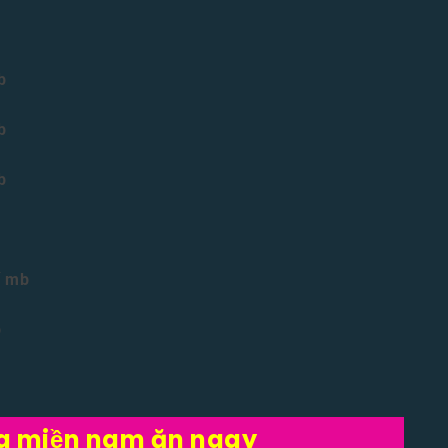
b
b
b
ố mb
b
b
ng miền nam ăn ngay