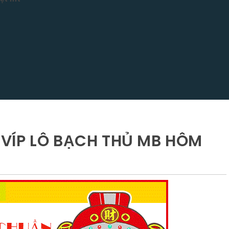
VÍP LÔ BẠCH THỦ MB HÔM