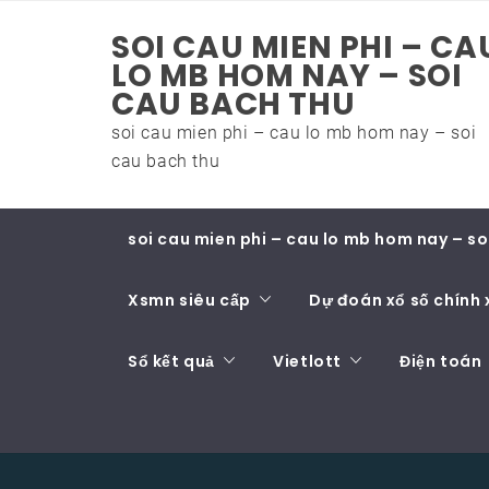
Skip
SOI CAU MIEN PHI – CA
to
LO MB HOM NAY – SOI
content
CAU BACH THU
soi cau mien phi – cau lo mb hom nay – soi
cau bach thu
soi cau mien phi – cau lo mb hom nay – so
Xsmn siêu cấp
Dự đoán xổ số chính
Sổ kết quả
Vietlott
Điện toán