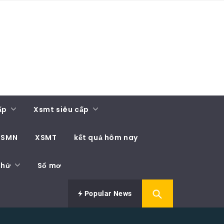
ấp
Xsmt siêu cấp
XSMN
XSMT
kết quả hôm nay
thử
Sổ mơ
Popular News