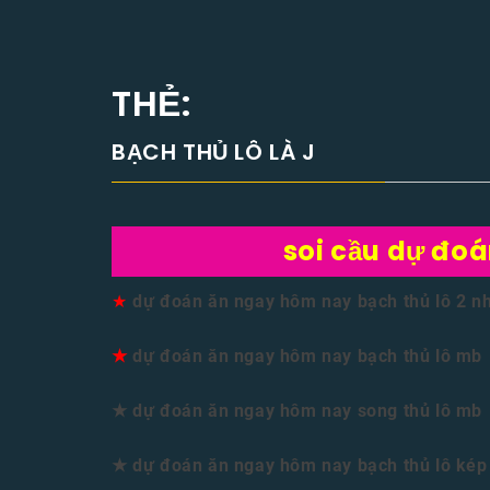
THẺ:
BẠCH THỦ LÔ LÀ J
soi cầu dự đo
★
dự đoán ăn ngay hôm nay bạch thủ lô 2 n
★
dự đoán ăn ngay hôm nay bạch thủ lô mb
★ dự đoán ăn ngay hôm nay song thủ lô mb
★ dự đoán ăn ngay hôm nay bạch thủ lô ké