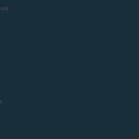
p mb
b