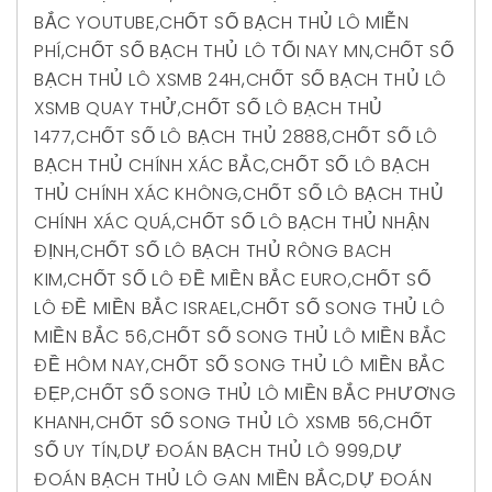
BẮC YOUTUBE
,
CHỐT SỐ BẠCH THỦ LÔ MIỄN
PHÍ
,
CHỐT SỐ BẠCH THỦ LÔ TỐI NAY MN
,
CHỐT SỐ
BẠCH THỦ LÔ XSMB 24H
,
CHỐT SỐ BẠCH THỦ LÔ
XSMB QUAY THỬ
,
CHỐT SỐ LÔ BẠCH THỦ
1477
,
CHỐT SỐ LÔ BẠCH THỦ 2888
,
CHỐT SỐ LÔ
BẠCH THỦ CHÍNH XÁC BẮC
,
CHỐT SỐ LÔ BẠCH
THỦ CHÍNH XÁC KHÔNG
,
CHỐT SỐ LÔ BẠCH THỦ
CHÍNH XÁC QUÁ
,
CHỐT SỐ LÔ BẠCH THỦ NHẬN
ĐỊNH
,
CHỐT SỐ LÔ BẠCH THỦ RÔNG BACH
KIM
,
CHỐT SỐ LÔ ĐỀ MIỀN BẮC EURO
,
CHỐT SỐ
LÔ ĐỀ MIỀN BẮC ISRAEL
,
CHỐT SỐ SONG THỦ LÔ
MIỀN BẮC 56
,
CHỐT SỐ SONG THỦ LÔ MIỀN BẮC
ĐỀ HÔM NAY
,
CHỐT SỐ SONG THỦ LÔ MIỀN BẮC
ĐẸP
,
CHỐT SỐ SONG THỦ LÔ MIỀN BẮC PHƯƠNG
KHANH
,
CHỐT SỐ SONG THỦ LÔ XSMB 56
,
CHỐT
SỐ UY TÍN
,
DỰ ĐOÁN BẠCH THỦ LÔ 999
,
DỰ
ĐOÁN BẠCH THỦ LÔ GAN MIỀN BẮC
,
DỰ ĐOÁN