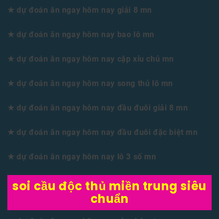
★ dự đoán ăn ngay hôm nay giải 8 mn
★ dự đoán ăn ngay hôm nay bao lô mn
★ dự đoán ăn ngay hôm nay cặp xỉu chủ mn
★ dự đoán ăn ngay hôm nay song thủ lô mn
★ dự đoán ăn ngay hôm nay đầu đuôi giải 8 mn
★ dự đoán ăn ngay hôm nay đầu đuôi đặc biệt mn
★ dự đoán ăn ngay hôm nay lô 3 số mn
soi cầu độc thủ miền trung siêu
chuẩn