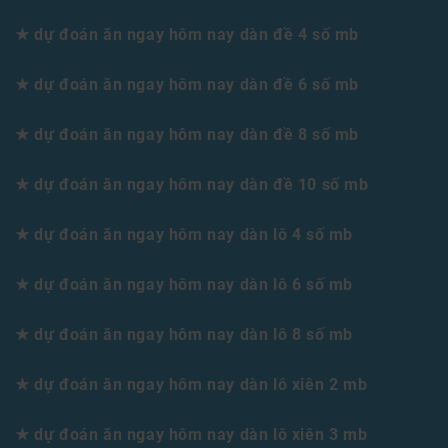
★ dự đoán ăn ngay hôm nay dàn đề 4 số mb
★ dự đoán ăn ngay hôm nay dàn đề 6 số mb
★ dự đoán ăn ngay hôm nay dàn đề 8 số mb
★ dự đoán ăn ngay hôm nay dàn đề 10 số mb
★ dự đoán ăn ngay hôm nay dàn lô 4 số mb
★ dự đoán ăn ngay hôm nay dàn lô 6 số mb
★ dự đoán ăn ngay hôm nay dàn lô 8 số mb
★ dự đoán ăn ngay hôm nay dàn lô xiên 2 mb
★ dự đoán ăn ngay hôm nay dàn lô xiên 3 mb