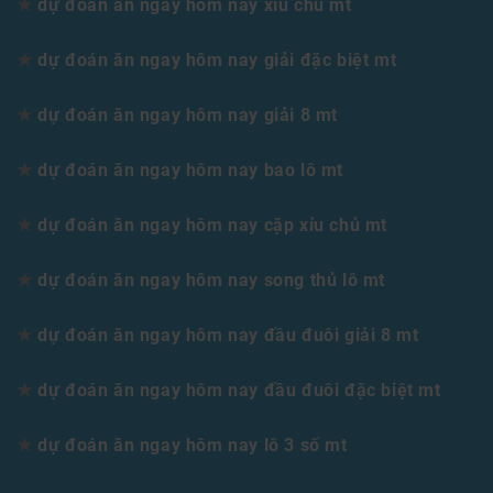
★
dự đoán ăn ngay hôm nay xỉu chủ mt
★
dự đoán ăn ngay hôm nay giải đặc biệt mt
★
dự đoán ăn ngay hôm nay giải 8 mt
★
dự đoán ăn ngay hôm nay bao lô mt
★
dự đoán ăn ngay hôm nay cặp xỉu chủ mt
★
dự đoán ăn ngay hôm nay song thủ lô mt
★
dự đoán ăn ngay hôm nay đầu đuôi giải 8 mt
★
dự đoán ăn ngay hôm nay đầu đuôi đặc biệt mt
★
dự đoán ăn ngay hôm nay lô 3 số mt