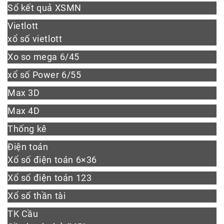
Sổ kết quả XSMN
Vietlott
xổ số vietlott
Xo so mega 6/45
xổ số Power 6/55
Max 3D
Max 4D
Thống kê
Điện toán
Xổ số điện toán 6×36
Xổ số điện toán 123
Xổ số thần tài
TK Cầu