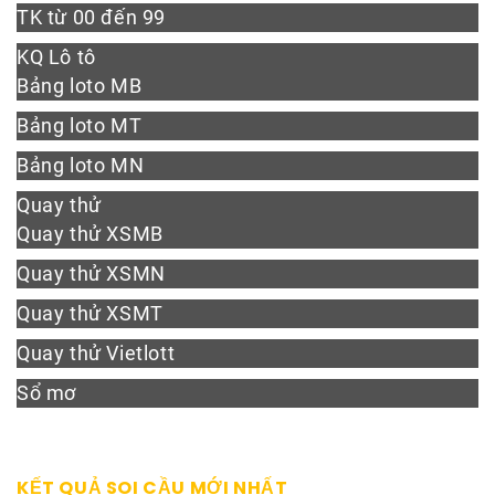
TK từ 00 đến 99
KQ Lô tô
Bảng loto MB
Bảng loto MT
Bảng loto MN
Quay thử
Quay thử XSMB
Quay thử XSMN
Quay thử XSMT
Quay thử Vietlott
Sổ mơ
KẾT QUẢ SOI CẦU MỚI NHẤT