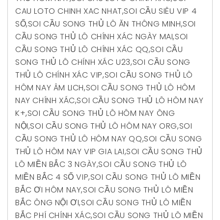
CAU LOTO CHINH XAC NHAT
,
SOI CẦU SIÊU VIP 4
SỐ
,
SOI CẦU SONG THỦ LÔ ĂN THÔNG MINH
,
SOI
CẦU SONG THỦ LÔ CHÍNH XÁC NGÀY MAI
,
SOI
CẦU SONG THỦ LÔ CHÍNH XÁC QQ
,
SOI CẦU
SONG THỦ LÔ CHÍNH XÁC U23
,
SOI CẦU SONG
THỦ LÔ CHÍNH XÁC VIP
,
SOI CẦU SONG THỦ LÔ
HÔM NAY ÂM LICH
,
SOI CẦU SONG THỦ LÔ HÔM
NAY CHÍNH XÁC
,
SOI CẦU SONG THỦ LÔ HÔM NAY
K+
,
SOI CẦU SONG THỦ LÔ HÔM NAY ÔNG
NỘI
,
SOI CẦU SONG THỦ LÔ HÔM NAY ORG
,
SOI
CẦU SONG THỦ LÔ HÔM NAY QQ
,
SOI CẦU SONG
THỦ LÔ HÔM NAY VIP GIA LAI
,
SOI CẦU SONG THỦ
LÔ MIỀN BẮC 3 NGÀY
,
SOI CẦU SONG THỦ LÔ
MIỀN BẮC 4 SỐ VIP
,
SOI CẦU SONG THỦ LÔ MIỀN
BẮC ƠI HÔM NAY
,
SOI CẦU SONG THỦ LÔ MIỀN
BẮC ÔNG NỘI ƠI
,
SOI CẦU SONG THỦ LÔ MIỀN
BẮC PHÍ CHÍNH XÁC
,
SOI CẦU SONG THỦ LÔ MIỀN