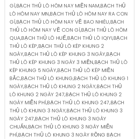
GÌ
,
BẠCH THỦ LÔ HÔM NAY MIỀN NAM
,
BẠCH THỦ
LÔ HÔM NAY MN
,
BẠCH THỦ LÔ HÔM NAY RA CON
GÌ
,
BẠCH THỦ LÔ HÔM NAY VỀ BAO NHIÊU
,
BẠCH
THỦ LÔ HÔM NAY VỀ CON GÌ
,
BẠCH THỦ LÔ HÔM
QUA
,
BẠCH THỦ LÔ HUẾ
,
BẠCH THỦ LÔ IQIYI
,
BẠCH
THỦ LÔ KÉP
,
BẠCH THỦ LÔ KÉP KHUNG 2
NGÀY
,
BẠCH THỦ LÔ KÉP KHUNG 3 NGÀY
,
BẠCH
THỦ LÔ KÉP KHUNG 3 NGÀY 3 MIỀN
,
BẠCH THỦ LÔ
KÉP KHUNG 5 NGÀY
,
BẠCH THỦ LÔ KÉP MIỀN
BẮC
,
BẠCH THỦ LÔ KHUNG
,
BẠCH THỦ LÔ KHUNG 1
NGÀY
,
BẠCH THỦ LÔ KHUNG 2 NGÀY
,
BẠCH THỦ
LÔ KHUNG 2 NGÀY 247
,
BẠCH THỦ LÔ KHUNG 2
NGÀY MIỄN PHÍ
,
BẠCH THỦ LÔ KHUNG 247
,
BẠCH
THỦ LÔ KHUNG 3 NGÀY
,
BẠCH THỦ LÔ KHUNG 3
NGÀY 247
,
BẠCH THỦ LÔ KHUNG 3 NGÀY
CHUẨN
,
BẠCH THỦ LÔ KHUNG 3 NGÀY MIỄN
PHÍ
,
BẠCH THỦ LÔ KHUNG 3 NGÀY RỒNG BẠCH