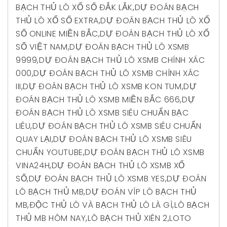
BẠCH THỦ LÔ XỔ SỐ ĐẮK LẮK
,
DỰ ĐOÁN BẠCH
THỦ LÔ XỔ SỐ EXTRA
,
DỰ ĐOÁN BẠCH THỦ LÔ XỔ
SỐ ONLINE MIỀN BẮC
,
DỰ ĐOÁN BẠCH THỦ LÔ XỔ
SỐ VIỆT NAM
,
DỰ ĐOÁN BẠCH THỦ LÔ XSMB
9999
,
DỰ ĐOÁN BẠCH THỦ LÔ XSMB CHÍNH XÁC
000
,
DỰ ĐOÁN BẠCH THỦ LÔ XSMB CHÍNH XÁC
III
,
DỰ ĐOÁN BẠCH THỦ LÔ XSMB KON TUM
,
DỰ
ĐOÁN BẠCH THỦ LÔ XSMB MIỀN BẮC 666
,
DỰ
ĐOÁN BẠCH THỦ LÔ XSMB SIÊU CHUẨN BẠC
LIÊU
,
DỰ ĐOÁN BẠCH THỦ LÔ XSMB SIÊU CHUẨN
QUAY LẠI
,
DỰ ĐOÁN BẠCH THỦ LÔ XSMB SIÊU
CHUẨN YOUTUBE
,
DỰ ĐOÁN BẠCH THỦ LÔ XSMB
VINA24H
,
DỰ ĐOÁN BẠCH THỦ LÔ XSMB XỔ
SỐ
,
DỰ ĐOÁN BẠCH THỦ LÔ XSMB YES
,
DỰ ĐOÁN
LÔ BẠCH THỦ MB
,
DỰ ĐOÁN VÍP LÔ BẠCH THỦ
MB
,
ĐỘC THỦ LÔ VÀ BẠCH THỦ LÔ LÀ GÌ
,
LÔ BẠCH
THỦ MB HÔM NAY
,
LÔ BẠCH THỦ XIÊN 2
,
LOTO