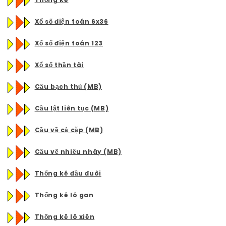
Xổ số điện toán 6x36
Xổ số điện toán 123
Xổ số thần tài
Cầu bạch thủ (MB)
Cầu lật liên tục (MB)
Cầu về cả cặp (MB)
Cầu về nhiều nháy (MB)
Thống kê đầu đuôi
Thống kê lô gan
Thống kê lô xiên