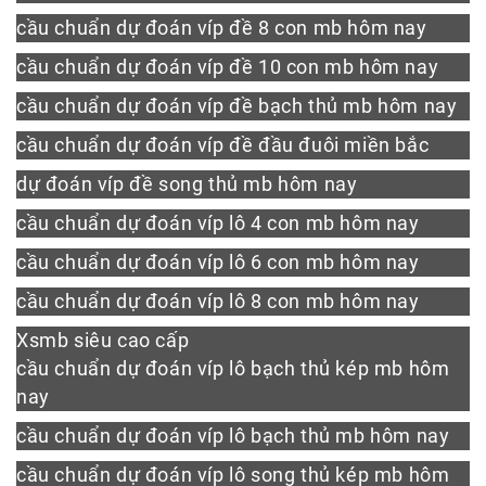
cầu chuẩn dự đoán víp đề 8 con mb hôm nay
cầu chuẩn dự đoán víp đề 10 con mb hôm nay
cầu chuẩn dự đoán víp đề bạch thủ mb hôm nay
cầu chuẩn dự đoán víp đề đầu đuôi miền bắc
dự đoán víp đề song thủ mb hôm nay
cầu chuẩn dự đoán víp lô 4 con mb hôm nay
cầu chuẩn dự đoán víp lô 6 con mb hôm nay
cầu chuẩn dự đoán víp lô 8 con mb hôm nay
Xsmb siêu cao cấp
cầu chuẩn dự đoán víp lô bạch thủ kép mb hôm
nay
cầu chuẩn dự đoán víp lô bạch thủ mb hôm nay
cầu chuẩn dự đoán víp lô song thủ kép mb hôm