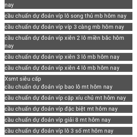
nay
cầu chuẩn dự đoán víp lô song thủ mb hôm nay
cầu chuẩn dự đoán víp víp 3 càng mb hôm nay
cầu chuẩn dự đoán víp xiên 2 lô miền bắc hôm
nay
cầu chuẩn dự đoán víp xiên 3 lô mb hôm nay
cầu chuẩn dự đoán víp xiên 4 lô mb hôm nay
Xsmt siêu cấp
cầu chuẩn dự đoán víp bao lô mt hôm nay
cầu chuẩn dự đoán víp cặp xíu chủ mt hôm nay
cầu chuẩn dự đoán víp đặc biệt mt hôm nay
cầu chuẩn dự đoán víp giải 8 mt hôm nay
cầu chuẩn dự đoán víp lô 3 số mt hôm nay