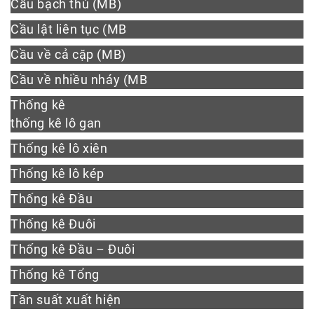
Cầu bạch thủ (MB)
Cầu lật liên tục (MB
Cầu về cả cặp (MB)
Cầu về nhiều nháy (MB
Thống kê
thống kê lô gan
Thống kê lô xiên
Thống kê lô kép
Thống kê Đầu
Thống kê Đuôi
Thống kê Đầu – Đuôi
Thống kê Tổng
Tần suất xuất hiện