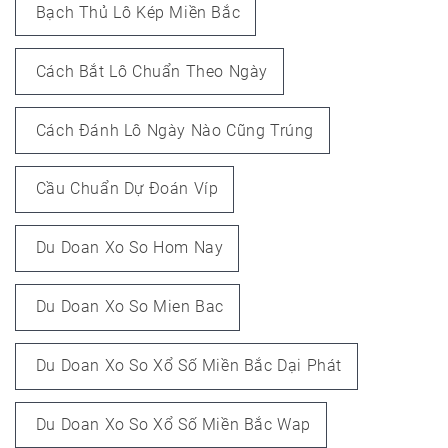
Bạch Thủ Lô Kép Miền Bắc
Cách Bắt Lô Chuẩn Theo Ngày
Cách Đánh Lô Ngày Nào Cũng Trúng
Cầu Chuẩn Dự Đoán Víp
Du Doan Xo So Hom Nay
Du Doan Xo So Mien Bac
Du Doan Xo So Xổ Số Miền Bắc Dại Phát
Du Doan Xo So Xổ Số Miền Bắc Wap