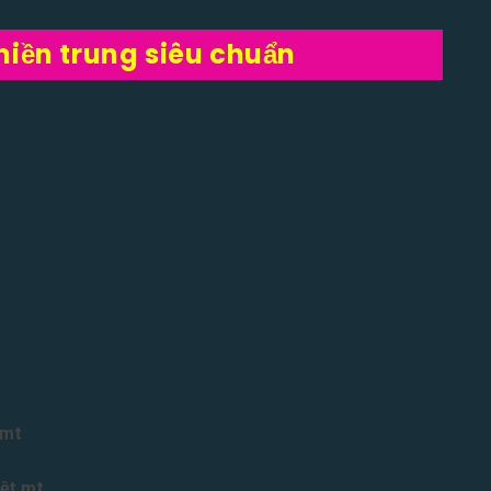
miền trung siêu chuẩn
 mt
ệt mt