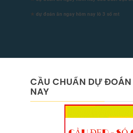
★
dự đoán ăn ngay hôm nay lô 3 số mt
CẦU CHUẨN DỰ ĐOÁN 
NAY