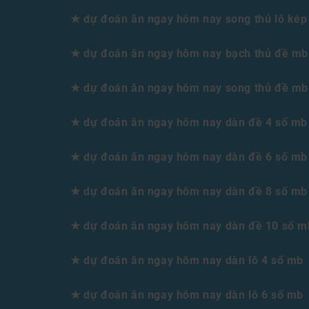
★ dự đoán ăn ngay hôm nay song thủ lô ké
★ dự đoán ăn ngay hôm nay bạch thủ đề mb
★ dự đoán ăn ngay hôm nay song thủ đề mb
★ dự đoán ăn ngay hôm nay dàn đề 4 số mb
★ dự đoán ăn ngay hôm nay dàn đề 6 số mb
★ dự đoán ăn ngay hôm nay dàn đề 8 số mb
★ dự đoán ăn ngay hôm nay dàn đề 10 số m
★ dự đoán ăn ngay hôm nay dàn lô 4 số mb
★ dự đoán ăn ngay hôm nay dàn lô 6 số mb