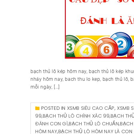
bạch thủ lô kép hôm nay, bạch thủ lô kép khu
nháy hôm nay, bach thu lo kep, bạch thủ lô, b
mỗi ngày, […]
POSTED IN
XSMB SIÊU CAO CẤP
,
XSMB S
99
,
BẠCH THỦ LÔ CHÍNH XÁC 99
,
BẠCH THỦ
ĐÁNH CON GÌ
,
BẠCH THỦ LÔ CHUẨN
,
BẠCH 
HÔM NAY
,
BẠCH THỦ LÔ HÔM NAY LÀ CON 