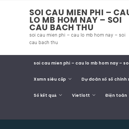
Skip
SOI CAU MIEN PHI – CA
to
LO MB HOM NAY – SOI
content
CAU BACH THU
soi cau mien phi – cau lo mb hom nay – soi
cau bach thu
soi cau mien phi – cau lo mb hom nay – so
Xsmn siêu cấp
Dự đoán xổ số chính
Sổ kết quả
Vietlott
Điện toán