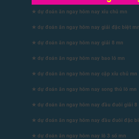
★ dự đoán ăn ngay hôm nay xỉu chủ mn
★ dự đoán ăn ngay hôm nay giải đặc biệt m
★ dự đoán ăn ngay hôm nay giải 8 mn
★ dự đoán ăn ngay hôm nay bao lô mn
★ dự đoán ăn ngay hôm nay cặp xỉu chủ mn
★ dự đoán ăn ngay hôm nay song thủ lô mn
★ dự đoán ăn ngay hôm nay đầu đuôi giải 8
★ dự đoán ăn ngay hôm nay đầu đuôi đặc b
★ dự đoán ăn ngay hôm nay lô 3 số mn