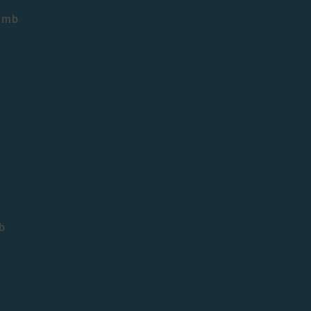
p mb
b