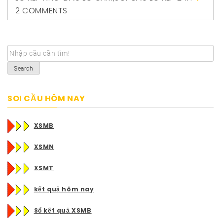
2 COMMENTS
Search
SOI CẦU HÔM NAY
XSMB
XSMN
XSMT
kết quả hôm nay
Sổ kết quả XSMB