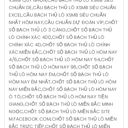
XSMB QUY NHƠN
,
CẦU BẠCH THỦ LÔ XSMB SIÊU
CHUẨN DE
,
CẦU BẠCH THỦ LÔ XSMB SIÊU CHUẨN
EXCEL
,
CẦU BẠCH THỦ LÔ XSMB SIÊU CHUẨN
NHẤT HÔM NAY
,
CẦU CHUẨN DỰ ĐOÁN VÍP
,
CHỐT
SỐ BẠCH THỦ LÔ 3 CÀNG
,
CHỐT SỐ BẠCH THỦ
LÔ CHÍNH XÁC 400
,
CHỐT SỐ BẠCH THỦ LÔ
CHÍNH XÁC 4D
,
CHỐT SỐ BẠCH THỦ LÔ CHÍNH
XÁC MIỀN BẮC
,
CHỐT SỐ BẠCH THỦ LÔ HÔM NAY
4/6
,
CHỐT SỐ BẠCH THỦ LÔ HÔM NAY 54
,
CHỐT
SỐ BẠCH THỦ LÔ HÔM NAY 96
,
CHỐT SỐ BẠCH
THỦ LÔ HÔM NAY ÊM
,
CHỐT SỐ BẠCH THỦ LÔ
HÔM NAY ÊM NHẤT
,
CHỐT SỐ BẠCH THỦ LÔ HÔM
NAY MIỀN BẮC
,
CHỐT SỐ BẠCH THỦ LÔ HÔM NAY
Ô TÔ
,
CHỐT SỐ BẠCH THỦ LÔ HÔM NAY TIỀN
GIANG
,
CHỐT SỐ BẠCH THỦ LÔ MIỀN BẮC MINH
NGỌC
,
CHỐT SỐ BẠCH THỦ LÔ MIỀN BẮC SITE
M.FACEBOOK.COM
,
CHỐT SỐ BẠCH THỦ LÔ MIỀN
BẮC TRỰC TIẾP
,
CHỐT SỐ BẠCH THỦ LÔ MIỀN