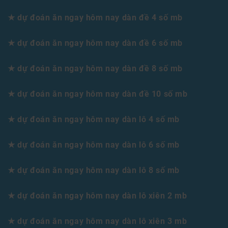
★ dự đoán ăn ngay hôm nay dàn đề 4 số mb
★ dự đoán ăn ngay hôm nay dàn đề 6 số mb
★ dự đoán ăn ngay hôm nay dàn đề 8 số mb
★ dự đoán ăn ngay hôm nay dàn đề 10 số mb
★ dự đoán ăn ngay hôm nay dàn lô 4 số mb
★ dự đoán ăn ngay hôm nay dàn lô 6 số mb
★ dự đoán ăn ngay hôm nay dàn lô 8 số mb
★ dự đoán ăn ngay hôm nay dàn lô xiên 2 mb
★ dự đoán ăn ngay hôm nay dàn lô xiên 3 mb