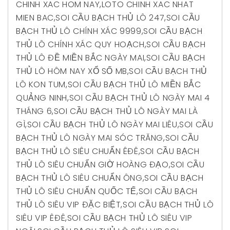
CHINH XAC HOM NAY
,
LOTO CHINH XAC NHAT
MIEN BAC
,
SOI CẦU BẠCH THỦ LÔ 247
,
SOI CẦU
BẠCH THỦ LÔ CHÍNH XÁC 9999
,
SOI CẦU BẠCH
THỦ LÔ CHÍNH XÁC QUY HOẠCH
,
SOI CẦU BẠCH
THỦ LÔ ĐỀ MIỀN BẮC NGÀY MAI
,
SOI CẦU BẠCH
THỦ LÔ HÔM NAY XỔ SỐ MB
,
SOI CẦU BẠCH THỦ
LÔ KON TUM
,
SOI CẦU BẠCH THỦ LÔ MIỀN BẮC
QUẢNG NINH
,
SOI CẦU BẠCH THỦ LÔ NGÀY MAI 4
THÁNG 6
,
SOI CẦU BẠCH THỦ LÔ NGÀY MAI LÀ
GÌ
,
SOI CẦU BẠCH THỦ LÔ NGÀY MAI LIÊU
,
SOI CẦU
BẠCH THỦ LÔ NGÀY MAI SÓC TRĂNG
,
SOI CẦU
BẠCH THỦ LÔ SIÊU CHUẨN ÊĐÊ
,
SOI CẦU BẠCH
THỦ LÔ SIÊU CHUẨN GIỜ HOÀNG ĐẠO
,
SOI CẦU
BẠCH THỦ LÔ SIÊU CHUẨN ÔNG
,
SOI CẦU BẠCH
THỦ LÔ SIÊU CHUẨN QUỐC TẾ
,
SOI CẦU BẠCH
THỦ LÔ SIÊU VIP ĐẶC BIỆT
,
SOI CẦU BẠCH THỦ LÔ
SIÊU VIP ÊĐÊ
,
SOI CẦU BẠCH THỦ LÔ SIÊU VIP