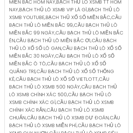
MIỀN BẮC HÔM NAY
,
BẠCH THỦ LÔ XSMB TT HÔM
NAY
,
BẠCH THỦ LÔ XSMB VIP LÀ GÌ
,
BẠCH THỦ LÔ
XSMB YOUTUBE
,
BẠCH THỦ XỔ SỐ MIỀN BẮC
,
CẦU
BẠCH THỦ LÔ MIỀN BẮC 99
,
CẦU BẠCH THỦ LÔ
MIỀN BẮC 99 NGÀY
,
CẦU BẠCH THỦ LÔ MIỀN BẮC
ÊN
,
CẦU BẠCH THỦ LÔ MIỀN BẮC ƠI
,
CẦU BẠCH
THỦ LÔ XỔ SỐ LÔ GAN
,
CẦU BẠCH THỦ LÔ XỔ SỐ
MIỀN BẮC 30 NGÀY
,
CẦU BẠCH THỦ LÔ XỔ SỐ
MIỀN BẮC Ô TÔ
,
CẦU BẠCH THỦ LÔ XỔ SỐ
QUẢNG TRỊ
,
CẦU BẠCH THỦ LÔ XỔ SỐ THỐNG
KÊ
,
CẦU BẠCH THỦ LÔ XỔ SỐ VIETLOTT
,
CẦU
BẠCH THỦ LÔ XSMB 500 NGÀY
,
CẦU BẠCH THỦ
LÔ XSMB CHÍNH XÁC 500
,
CẦU BẠCH THỦ LÔ
XSMB CHÍNH XÁC GÌ
,
CẦU BẠCH THỦ LÔ XSMB
CHÍNH XÁC RẮN
,
CẦU BẠCH THỦ LÔ XSMB
CHUẨN
,
CẦU BẠCH THỦ LÔ XSMB DỰ ĐOÁN
,
CẦU
BẠCH THỦ LÔ XSMB MIỄN PHÍ
,
CẦU BẠCH THỦ LÔ