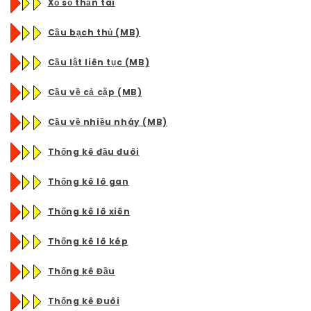
Xổ số thần tài
Cầu bạch thủ (MB)
Cầu lật liên tục (MB)
Cầu về cả cặp (MB)
Cầu về nhiều nháy (MB)
Thống kê đầu đuôi
Thống kê lô gan
Thống kê lô xiên
Thống kê lô kép
Thống kê Đầu
Thống kê Đuôi