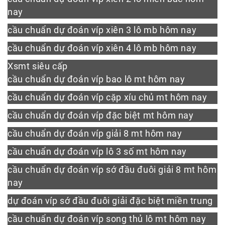
nay
cầu chuẩn dự đoán víp xiên 3 lô mb hôm nay
cầu chuẩn dự đoán víp xiên 4 lô mb hôm nay
Xsmt siêu cấp
cầu chuẩn dự đoán víp bao lô mt hôm nay
cầu chuẩn dự đoán víp cặp xíu chủ mt hôm nay
cầu chuẩn dự đoán víp đặc biệt mt hôm nay
cầu chuẩn dự đoán víp giải 8 mt hôm nay
cầu chuẩn dự đoán víp lô 3 số mt hôm nay
cầu chuẩn dự đoán víp sớ đầu đuôi giải 8 mt hôm
nay
dự đoán víp sớ đầu đuôi giải đặc biệt miền trung
cầu chuẩn dự đoán víp song thủ lô mt hôm nay