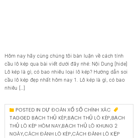
Hôm nay hãy cùng chúng tôi bàn luận về cách tính
cầu lô kép qua bài viết dưới đây nhé: Nội Dung [hide]
Lô kép là gì, có bao nhiêu loại lô kép? Hướng dẫn soi
cầu lô kép đẹp nhất hôm nay 1. Lô kép là gì, có bao
nhiêu […]
POSTED IN
DỰ ĐOÁN XỔ SỐ CHÍNH XÁC
TAGGED
BẠCH THỦ KÉP
,
BẠCH THỦ LÔ KÉP
,
BẠCH
THỦ LÔ KÉP HÔM NAY
,
BẠCH THỦ LÔ KHUNG 2
NGÀY
,
CÁCH ĐÁNH LÔ KÉP
,
CÁCH ĐÁNH LÔ KẸP