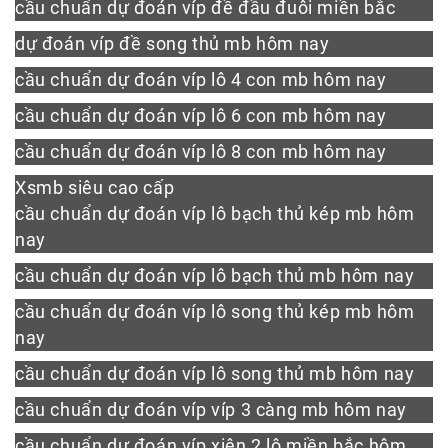
cầu chuẩn dự đoán víp đề đầu đuôi miền bắc
dự đoán víp đề song thủ mb hôm nay
cầu chuẩn dự đoán víp lô 4 con mb hôm nay
cầu chuẩn dự đoán víp lô 6 con mb hôm nay
cầu chuẩn dự đoán víp lô 8 con mb hôm nay
Xsmb siêu cao cấp
cầu chuẩn dự đoán víp lô bạch thủ kép mb hôm
nay
cầu chuẩn dự đoán víp lô bạch thủ mb hôm nay
cầu chuẩn dự đoán víp lô song thủ kép mb hôm
nay
cầu chuẩn dự đoán víp lô song thủ mb hôm nay
cầu chuẩn dự đoán víp víp 3 càng mb hôm nay
cầu chuẩn dự đoán víp xiên 2 lô miền bắc hôm