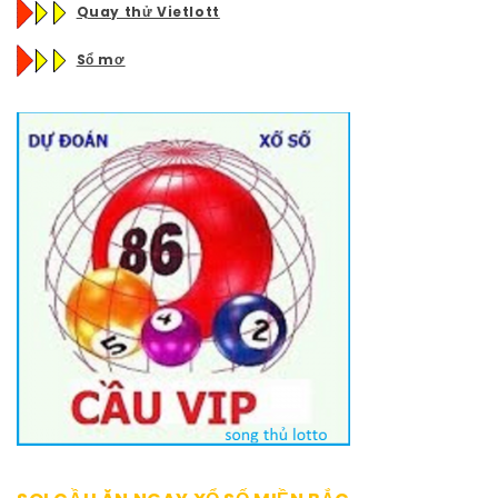
Quay thử Vietlott
Sổ mơ