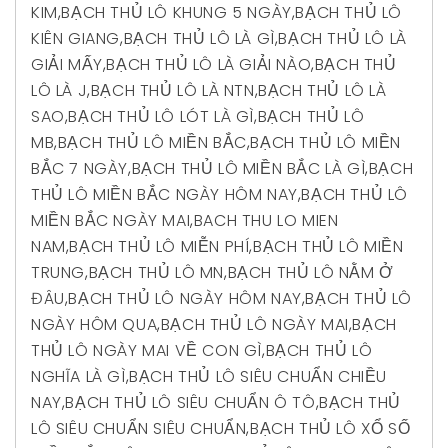
KIM
,
BẠCH THỦ LÔ KHUNG 5 NGÀY
,
BẠCH THỦ LÔ
KIÊN GIANG
,
BẠCH THỦ LÔ LÀ GÌ
,
BẠCH THỦ LÔ LÀ
GIẢI MẤY
,
BẠCH THỦ LÔ LÀ GIẢI NÀO
,
BẠCH THỦ
LÔ LÀ J
,
BẠCH THỦ LÔ LÀ NTN
,
BẠCH THỦ LÔ LÀ
SAO
,
BẠCH THỦ LÔ LÓT LÀ GÌ
,
BẠCH THỦ LÔ
MB
,
BẠCH THỦ LÔ MIỀN BẮC
,
BẠCH THỦ LÔ MIỀN
BẮC 7 NGÀY
,
BẠCH THỦ LÔ MIỀN BẮC LÀ GÌ
,
BẠCH
THỦ LÔ MIỀN BẮC NGÀY HÔM NAY
,
BẠCH THỦ LÔ
MIỀN BẮC NGÀY MAI
,
BACH THU LO MIEN
NAM
,
BẠCH THỦ LÔ MIỄN PHÍ
,
BẠCH THỦ LÔ MIỀN
TRUNG
,
BẠCH THỦ LÔ MN
,
BẠCH THỦ LÔ NẰM Ở
ĐÂU
,
BẠCH THỦ LÔ NGÀY HÔM NAY
,
BẠCH THỦ LÔ
NGÀY HÔM QUA
,
BẠCH THỦ LÔ NGÀY MAI
,
BẠCH
THỦ LÔ NGÀY MAI VỀ CON GÌ
,
BẠCH THỦ LÔ
NGHĨA LÀ GÌ
,
BẠCH THỦ LÔ SIÊU CHUẨN CHIỀU
NAY
,
BẠCH THỦ LÔ SIÊU CHUẨN Ô TÔ
,
BẠCH THỦ
LÔ SIÊU CHUẨN SIÊU CHUẨN
,
BẠCH THỦ LÔ XỔ SỐ