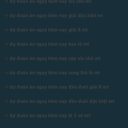
★
dự đoán ăn ngay hôm nay xỉu chủ mt
★
dự đoán ăn ngay hôm nay giải đặc biệt mt
★
dự đoán ăn ngay hôm nay giải 8 mt
★
dự đoán ăn ngay hôm nay bao lô mt
★
dự đoán ăn ngay hôm nay cặp xỉu chủ mt
★
dự đoán ăn ngay hôm nay song thủ lô mt
★
dự đoán ăn ngay hôm nay đầu đuôi giải 8 mt
★
dự đoán ăn ngay hôm nay đầu đuôi đặc biệt mt
★
dự đoán ăn ngay hôm nay lô 3 số mt