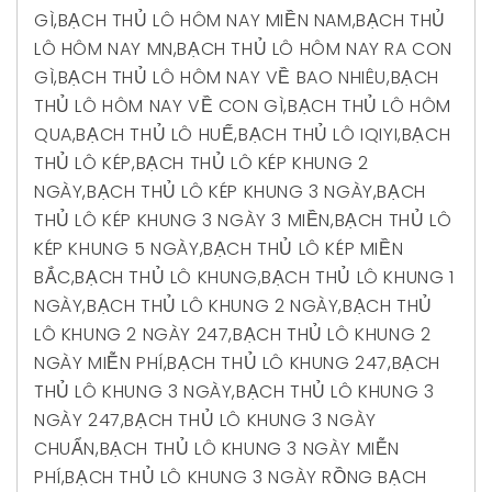
GÌ
,
BẠCH THỦ LÔ HÔM NAY MIỀN NAM
,
BẠCH THỦ
LÔ HÔM NAY MN
,
BẠCH THỦ LÔ HÔM NAY RA CON
GÌ
,
BẠCH THỦ LÔ HÔM NAY VỀ BAO NHIÊU
,
BẠCH
THỦ LÔ HÔM NAY VỀ CON GÌ
,
BẠCH THỦ LÔ HÔM
QUA
,
BẠCH THỦ LÔ HUẾ
,
BẠCH THỦ LÔ IQIYI
,
BẠCH
THỦ LÔ KÉP
,
BẠCH THỦ LÔ KÉP KHUNG 2
NGÀY
,
BẠCH THỦ LÔ KÉP KHUNG 3 NGÀY
,
BẠCH
THỦ LÔ KÉP KHUNG 3 NGÀY 3 MIỀN
,
BẠCH THỦ LÔ
KÉP KHUNG 5 NGÀY
,
BẠCH THỦ LÔ KÉP MIỀN
BẮC
,
BẠCH THỦ LÔ KHUNG
,
BẠCH THỦ LÔ KHUNG 1
NGÀY
,
BẠCH THỦ LÔ KHUNG 2 NGÀY
,
BẠCH THỦ
LÔ KHUNG 2 NGÀY 247
,
BẠCH THỦ LÔ KHUNG 2
NGÀY MIỄN PHÍ
,
BẠCH THỦ LÔ KHUNG 247
,
BẠCH
THỦ LÔ KHUNG 3 NGÀY
,
BẠCH THỦ LÔ KHUNG 3
NGÀY 247
,
BẠCH THỦ LÔ KHUNG 3 NGÀY
CHUẨN
,
BẠCH THỦ LÔ KHUNG 3 NGÀY MIỄN
PHÍ
,
BẠCH THỦ LÔ KHUNG 3 NGÀY RỒNG BẠCH