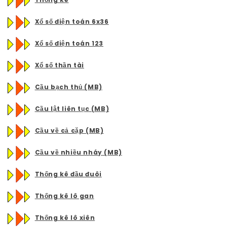
Xổ số điện toán 6x36
Xổ số điện toán 123
Xổ số thần tài
Cầu bạch thủ (MB)
Cầu lật liên tục (MB)
Cầu về cả cặp (MB)
Cầu về nhiều nháy (MB)
Thống kê đầu đuôi
Thống kê lô gan
Thống kê lô xiên