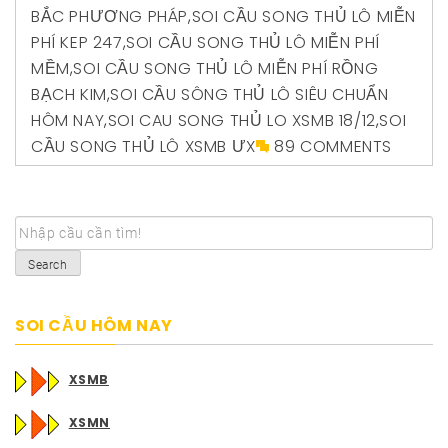
BẮC PHƯƠNG PHÁP
,
SOI CẦU SONG THỦ LÔ MIỄN
PHÍ KEP 247
,
SOI CẦU SONG THỦ LÔ MIỄN PHÍ
MỀM
,
SOI CẦU SONG THỦ LÔ MIỄN PHÍ RỒNG
BẠCH KIM
,
SOI CẦU SÔNG THỦ LÔ SIÊU CHUẨN
HÔM NAY
,
SOI CAU SONG THỦ LO XSMB 18/12
,
SOI
CẦU SONG THỦ LÔ XSMB ƯX
89 COMMENTS
Search
SOI CẦU HÔM NAY
XSMB
XSMN