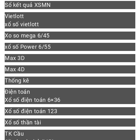
Sổ kết quả XSMN
Vietlott
xổ số vietlott
Xo so mega 6/45
xổ số Power 6/55
Max 3D
Max 4D
Thống kê
Điện toán
Xổ số điện toán 6×36
Xổ số điện toán 123
Xổ số thần tài
TK Cầu