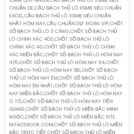
XSMB QUY NHƠN
,
CẦU BẠCH THỦ LÔ XSMB SIÊU
CHUẨN DE
,
CẦU BẠCH THỦ LÔ XSMB SIÊU CHUẨN
EXCEL
,
CẦU BẠCH THỦ LÔ XSMB SIÊU CHUẨN
NHẤT HÔM NAY
,
CẦU CHUẨN DỰ ĐOÁN VÍP
,
CHỐT
SỐ BẠCH THỦ LÔ 3 CÀNG
,
CHỐT SỐ BẠCH THỦ
LÔ CHÍNH XÁC 400
,
CHỐT SỐ BẠCH THỦ LÔ
CHÍNH XÁC 4D
,
CHỐT SỐ BẠCH THỦ LÔ CHÍNH
XÁC MIỀN BẮC
,
CHỐT SỐ BẠCH THỦ LÔ HÔM NAY
4/6
,
CHỐT SỐ BẠCH THỦ LÔ HÔM NAY 54
,
CHỐT
SỐ BẠCH THỦ LÔ HÔM NAY 96
,
CHỐT SỐ BẠCH
THỦ LÔ HÔM NAY ÊM
,
CHỐT SỐ BẠCH THỦ LÔ
HÔM NAY ÊM NHẤT
,
CHỐT SỐ BẠCH THỦ LÔ HÔM
NAY MIỀN BẮC
,
CHỐT SỐ BẠCH THỦ LÔ HÔM NAY
Ô TÔ
,
CHỐT SỐ BẠCH THỦ LÔ HÔM NAY TIỀN
GIANG
,
CHỐT SỐ BẠCH THỦ LÔ MIỀN BẮC MINH
NGỌC
,
CHỐT SỐ BẠCH THỦ LÔ MIỀN BẮC SITE
M.FACEBOOK.COM
,
CHỐT SỐ BẠCH THỦ LÔ MIỀN
BẮC TRỰC TIẾP
,
CHỐT SỐ BẠCH THỦ LÔ MIỀN