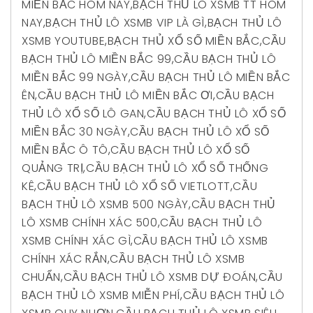
MIỀN BẮC HÔM NAY
,
BẠCH THỦ LÔ XSMB TT HÔM
NAY
,
BẠCH THỦ LÔ XSMB VIP LÀ GÌ
,
BẠCH THỦ LÔ
XSMB YOUTUBE
,
BẠCH THỦ XỔ SỐ MIỀN BẮC
,
CẦU
BẠCH THỦ LÔ MIỀN BẮC 99
,
CẦU BẠCH THỦ LÔ
MIỀN BẮC 99 NGÀY
,
CẦU BẠCH THỦ LÔ MIỀN BẮC
ÊN
,
CẦU BẠCH THỦ LÔ MIỀN BẮC ƠI
,
CẦU BẠCH
THỦ LÔ XỔ SỐ LÔ GAN
,
CẦU BẠCH THỦ LÔ XỔ SỐ
MIỀN BẮC 30 NGÀY
,
CẦU BẠCH THỦ LÔ XỔ SỐ
MIỀN BẮC Ô TÔ
,
CẦU BẠCH THỦ LÔ XỔ SỐ
QUẢNG TRỊ
,
CẦU BẠCH THỦ LÔ XỔ SỐ THỐNG
KÊ
,
CẦU BẠCH THỦ LÔ XỔ SỐ VIETLOTT
,
CẦU
BẠCH THỦ LÔ XSMB 500 NGÀY
,
CẦU BẠCH THỦ
LÔ XSMB CHÍNH XÁC 500
,
CẦU BẠCH THỦ LÔ
XSMB CHÍNH XÁC GÌ
,
CẦU BẠCH THỦ LÔ XSMB
CHÍNH XÁC RẮN
,
CẦU BẠCH THỦ LÔ XSMB
CHUẨN
,
CẦU BẠCH THỦ LÔ XSMB DỰ ĐOÁN
,
CẦU
BẠCH THỦ LÔ XSMB MIỄN PHÍ
,
CẦU BẠCH THỦ LÔ