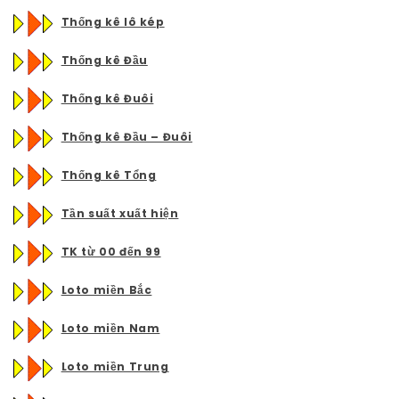
Thống kê lô kép
Thống kê Đầu
Thống kê Đuôi
Thống kê Đầu – Đuôi
Thống kê Tổng
Tần suất xuất hiện
TK từ 00 đến 99
Loto miền Bắc
Loto miền Nam
Loto miền Trung