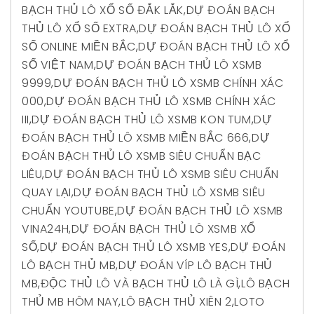
BẠCH THỦ LÔ XỔ SỐ ĐẮK LẮK
,
DỰ ĐOÁN BẠCH
THỦ LÔ XỔ SỐ EXTRA
,
DỰ ĐOÁN BẠCH THỦ LÔ XỔ
SỐ ONLINE MIỀN BẮC
,
DỰ ĐOÁN BẠCH THỦ LÔ XỔ
SỐ VIỆT NAM
,
DỰ ĐOÁN BẠCH THỦ LÔ XSMB
9999
,
DỰ ĐOÁN BẠCH THỦ LÔ XSMB CHÍNH XÁC
000
,
DỰ ĐOÁN BẠCH THỦ LÔ XSMB CHÍNH XÁC
III
,
DỰ ĐOÁN BẠCH THỦ LÔ XSMB KON TUM
,
DỰ
ĐOÁN BẠCH THỦ LÔ XSMB MIỀN BẮC 666
,
DỰ
ĐOÁN BẠCH THỦ LÔ XSMB SIÊU CHUẨN BẠC
LIÊU
,
DỰ ĐOÁN BẠCH THỦ LÔ XSMB SIÊU CHUẨN
QUAY LẠI
,
DỰ ĐOÁN BẠCH THỦ LÔ XSMB SIÊU
CHUẨN YOUTUBE
,
DỰ ĐOÁN BẠCH THỦ LÔ XSMB
VINA24H
,
DỰ ĐOÁN BẠCH THỦ LÔ XSMB XỔ
SỐ
,
DỰ ĐOÁN BẠCH THỦ LÔ XSMB YES
,
DỰ ĐOÁN
LÔ BẠCH THỦ MB
,
DỰ ĐOÁN VÍP LÔ BẠCH THỦ
MB
,
ĐỘC THỦ LÔ VÀ BẠCH THỦ LÔ LÀ GÌ
,
LÔ BẠCH
THỦ MB HÔM NAY
,
LÔ BẠCH THỦ XIÊN 2
,
LOTO