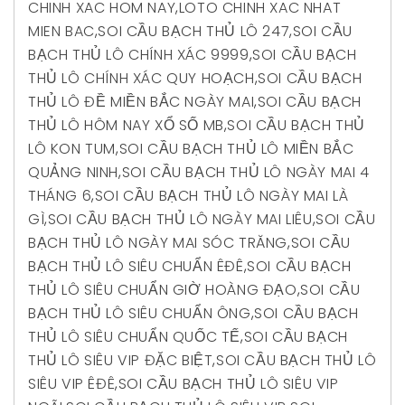
CHINH XAC HOM NAY
,
LOTO CHINH XAC NHAT
MIEN BAC
,
SOI CẦU BẠCH THỦ LÔ 247
,
SOI CẦU
BẠCH THỦ LÔ CHÍNH XÁC 9999
,
SOI CẦU BẠCH
THỦ LÔ CHÍNH XÁC QUY HOẠCH
,
SOI CẦU BẠCH
THỦ LÔ ĐỀ MIỀN BẮC NGÀY MAI
,
SOI CẦU BẠCH
THỦ LÔ HÔM NAY XỔ SỐ MB
,
SOI CẦU BẠCH THỦ
LÔ KON TUM
,
SOI CẦU BẠCH THỦ LÔ MIỀN BẮC
QUẢNG NINH
,
SOI CẦU BẠCH THỦ LÔ NGÀY MAI 4
THÁNG 6
,
SOI CẦU BẠCH THỦ LÔ NGÀY MAI LÀ
GÌ
,
SOI CẦU BẠCH THỦ LÔ NGÀY MAI LIÊU
,
SOI CẦU
BẠCH THỦ LÔ NGÀY MAI SÓC TRĂNG
,
SOI CẦU
BẠCH THỦ LÔ SIÊU CHUẨN ÊĐÊ
,
SOI CẦU BẠCH
THỦ LÔ SIÊU CHUẨN GIỜ HOÀNG ĐẠO
,
SOI CẦU
BẠCH THỦ LÔ SIÊU CHUẨN ÔNG
,
SOI CẦU BẠCH
THỦ LÔ SIÊU CHUẨN QUỐC TẾ
,
SOI CẦU BẠCH
THỦ LÔ SIÊU VIP ĐẶC BIỆT
,
SOI CẦU BẠCH THỦ LÔ
SIÊU VIP ÊĐÊ
,
SOI CẦU BẠCH THỦ LÔ SIÊU VIP