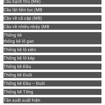
Cầu bạch thủ (MB)
Cầu lật liên tục (MB
Cầu về cả cặp (MB)
Cầu về nhiều nháy (MB
Thống kê
thống kê lô gan
Thống kê lô xiên
Thống kê lô kép
Thống kê Đầu
Thống kê Đuôi
Thống kê Đầu – Đuôi
Thống kê Tổng
Tần suất xuất hiện