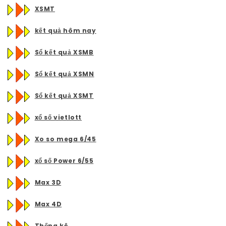
XSMT
kết quả hôm nay
Sổ kết quả XSMB
Sổ kết quả XSMN
Sổ kết quả XSMT
xổ số vietlott
Xo so mega 6/45
xổ số Power 6/55
Max 3D
Max 4D
Thống kê