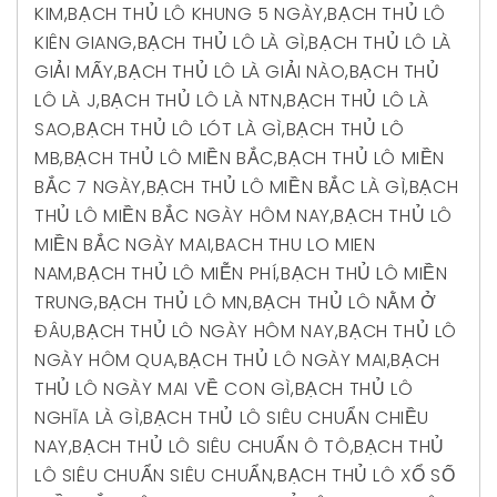
KIM
,
BẠCH THỦ LÔ KHUNG 5 NGÀY
,
BẠCH THỦ LÔ
KIÊN GIANG
,
BẠCH THỦ LÔ LÀ GÌ
,
BẠCH THỦ LÔ LÀ
GIẢI MẤY
,
BẠCH THỦ LÔ LÀ GIẢI NÀO
,
BẠCH THỦ
LÔ LÀ J
,
BẠCH THỦ LÔ LÀ NTN
,
BẠCH THỦ LÔ LÀ
SAO
,
BẠCH THỦ LÔ LÓT LÀ GÌ
,
BẠCH THỦ LÔ
MB
,
BẠCH THỦ LÔ MIỀN BẮC
,
BẠCH THỦ LÔ MIỀN
BẮC 7 NGÀY
,
BẠCH THỦ LÔ MIỀN BẮC LÀ GÌ
,
BẠCH
THỦ LÔ MIỀN BẮC NGÀY HÔM NAY
,
BẠCH THỦ LÔ
MIỀN BẮC NGÀY MAI
,
BACH THU LO MIEN
NAM
,
BẠCH THỦ LÔ MIỄN PHÍ
,
BẠCH THỦ LÔ MIỀN
TRUNG
,
BẠCH THỦ LÔ MN
,
BẠCH THỦ LÔ NẰM Ở
ĐÂU
,
BẠCH THỦ LÔ NGÀY HÔM NAY
,
BẠCH THỦ LÔ
NGÀY HÔM QUA
,
BẠCH THỦ LÔ NGÀY MAI
,
BẠCH
THỦ LÔ NGÀY MAI VỀ CON GÌ
,
BẠCH THỦ LÔ
NGHĨA LÀ GÌ
,
BẠCH THỦ LÔ SIÊU CHUẨN CHIỀU
NAY
,
BẠCH THỦ LÔ SIÊU CHUẨN Ô TÔ
,
BẠCH THỦ
LÔ SIÊU CHUẨN SIÊU CHUẨN
,
BẠCH THỦ LÔ XỔ SỐ