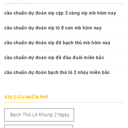
cầu chuẩn dự đoán víp cặp 3 càng víp mb hôm nay
cầu chuẩn dự đoán víp lô 8 con mb hôm nay
cầu chuẩn dự đoán víp đề bạch thủ mb hôm nay
cầu chuẩn dự đoán víp đề đầu đuôi miền bắc
cầu chuẩn dự đoán bạch thủ lô 2 nháy miền bắc
SOI CẦU MIỄN PHÍ
Bạch Thủ Lô Khung 2 Ngày