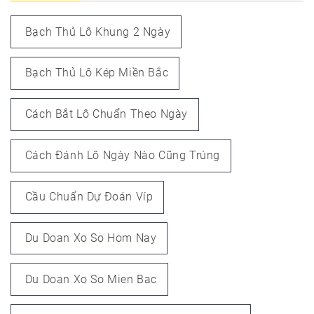
Bạch Thủ Lô Khung 2 Ngày
Bạch Thủ Lô Kép Miền Bắc
Cách Bắt Lô Chuẩn Theo Ngày
Cách Đánh Lô Ngày Nào Cũng Trúng
Cầu Chuẩn Dự Đoán Víp
Du Doan Xo So Hom Nay
Du Doan Xo So Mien Bac