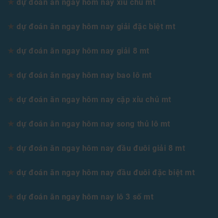
★
dự đoán ăn ngay hôm nay xỉu chủ mt
★
dự đoán ăn ngay hôm nay giải đặc biệt mt
★
dự đoán ăn ngay hôm nay giải 8 mt
★
dự đoán ăn ngay hôm nay bao lô mt
★
dự đoán ăn ngay hôm nay cặp xỉu chủ mt
★
dự đoán ăn ngay hôm nay song thủ lô mt
★
dự đoán ăn ngay hôm nay đầu đuôi giải 8 mt
★
dự đoán ăn ngay hôm nay đầu đuôi đặc biệt mt
★
dự đoán ăn ngay hôm nay lô 3 số mt