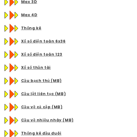
Max 3D
Max 4D
Thống kê
Xổ số điện toán 6x36
Xổ số điện toán 123
Xổ số thần tài
Cầu bạch thủ (MB)
Cầu lật liên tục (MB)
Cầu về cả cặp (MB)
Cầu về nhiều nháy (MB)
Thống kê đầu đuôi