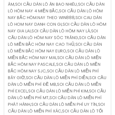
ÂM
,
SOI CẦU DÀN LÔ ĂN BAO NHIÊU
,
SOI CẦU DÀN
LÔ HÔM NAY 4 MIỀN BẮC
,
SOI CẦU DÀN LÔ HÔM
NAY BẮC HÔM.NAY THEO WIN888
,
SOI CAU DÀN
LÔ HOM NAY DANH CON GI
,
SOI CẦU DÀN LÔ HÔM
NAY GIA LAI
,
SOI CẦU DÀN LÔ HÔM NAY LÀ
,
SOI
CẦU DÀN LÔ HÔM NAY SÓC TRĂNG
,
SOI CẦU DÀN
LÔ MIỀN BẮC HÔM NAY CAO THỦ
,
SOI CẦU DÀN
LÔ MIỀN BẮC HÔM NAY EURO
,
SOI CẦU DÀN LÔ
MIỀN BẮC HÔM NAY MAI
,
SOI CẦU DÀN LÔ MIỀN
BẮC HÔM NAY PASCALE
,
SOI CẦU DÀN LÔ MIỀN
BẮC HÔM NAY SJC
,
SOI CẦU DÀN LÔ MIỄN PHÍ
BÂY GIỜ
,
SOI CẦU DÀN LÔ MIỄN PHÍ DIỄN
,
SOI CẦU
DÀN LÔ MIỄN PHÍ ĐỀ MB
,
SOI CẦU DÀN LÔ MIỄN
PHÍ EXCEL
,
SOI CẦU DÀN LÔ MIỄN PHÍ KIM
,
SOI CẦU
DÀN LÔ MIỄN PHÍ MT
,
SOI CẦU DÀN LÔ MIỄN PHÍ
PHÁT HÀNH
,
SOI CẦU DÀN LÔ MIỄN PHÍ UY TÍN
,
SOI
CẦU DÀN LÔ MIỄN PHÍ XÁC
,
SOI CẦU DÀN LÔ TỐI