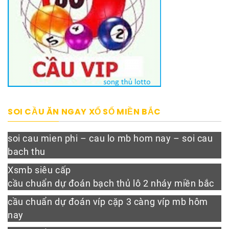
SOI CẦU ĂN NGAY XỔ SỐ MIỀN BẮC
soi cau mien phi – cau lo mb hom nay – soi cau
bach thu
Xsmb siêu cấp
cầu chuẩn dự đoán bạch thủ lô 2 nháy miền bắc
cầu chuẩn dự đoán víp cặp 3 càng víp mb hôm
nay