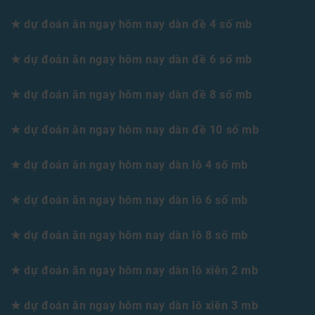
★ dự đoán ăn ngay hôm nay dàn đề 4 số mb
★ dự đoán ăn ngay hôm nay dàn đề 6 số mb
★ dự đoán ăn ngay hôm nay dàn đề 8 số mb
★ dự đoán ăn ngay hôm nay dàn đề 10 số mb
★ dự đoán ăn ngay hôm nay dàn lô 4 số mb
★ dự đoán ăn ngay hôm nay dàn lô 6 số mb
★ dự đoán ăn ngay hôm nay dàn lô 8 số mb
★ dự đoán ăn ngay hôm nay dàn lô xiên 2 mb
★ dự đoán ăn ngay hôm nay dàn lô xiên 3 mb