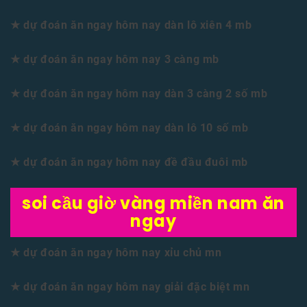
★ dự đoán ăn ngay hôm nay dàn lô xiên 4 mb
★ dự đoán ăn ngay hôm nay 3 càng mb
★ dự đoán ăn ngay hôm nay dàn 3 càng 2 số mb
★ dự đoán ăn ngay hôm nay dàn lô 10 số mb
★ dự đoán ăn ngay hôm nay đề đầu đuôi mb
soi cầu giờ vàng miền nam ăn
ngay
★ dự đoán ăn ngay hôm nay xỉu chủ mn
★ dự đoán ăn ngay hôm nay giải đặc biệt mn