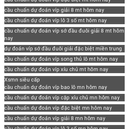
cầu chuẩn dự đoán víp giải 8 mt hôm nay
cầu chuẩn dự đoán víp lô 3 số mt hôm nay
cầu chuẩn dự đoán víp sớ đầu đuôi giải 8 mt hôm
nay
dự đoán víp sớ đầu đuôi giải đặc biệt miền trung
cầu chuẩn dự đoán víp song thủ lô mt hôm nay
cầu chuẩn dự đoán víp xíu chủ mt hôm nay
Xsmn siêu cấp
cầu chuẩn dự đoán víp bao lô mn hôm nay
cầu chuẩn dự đoán víp cặp xíu chủ mn hôm nay
cầu chuẩn dự đoán víp đặc biệt mn hôm nay
cầu chuẩn dự đoán víp giải 8 mn hôm nay
cầu chuẩn dự đoán víp lô 3 số mn hôm nay