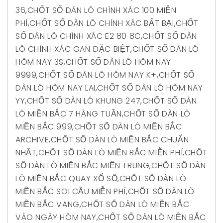
36
,
CHỐT SỐ DÀN LÔ CHÍNH XÁC 100 MIỄN
PHÍ
,
CHỐT SỐ DÀN LÔ CHÍNH XÁC BẤT BẠI
,
CHỐT
SỐ DÀN LÔ CHÍNH XÁC E2 80 8C
,
CHỐT SỐ DÀN
LÔ CHÍNH XÁC GAN ĐẶC BIỆT
,
CHỐT SỐ DÀN LÔ
HÔM NAY 3S
,
CHỐT SỐ DÀN LÔ HÔM NAY
9999
,
CHỐT SỐ DÀN LÔ HÔM NAY K+
,
CHỐT SỐ
DÀN LÔ HÔM NAY LAI
,
CHỐT SỐ DÀN LÔ HÔM NAY
YY
,
CHỐT SỐ DÀN LÔ KHUNG 247
,
CHỐT SỐ DÀN
LÔ MIỀN BẮC 7 HÀNG TUẦN
,
CHỐT SỐ DÀN LÔ
MIỀN BẮC 999
,
CHỐT SỐ DÀN LÔ MIỀN BẮC
ARCHIVE
,
CHỐT SỐ DÀN LÔ MIỀN BẮC CHUẨN
NHẤT
,
CHỐT SỐ DÀN LÔ MIỀN BẮC MIỄN PHÍ
,
CHỐT
SỐ DÀN LÔ MIỀN BẮC MIỀN TRUNG
,
CHỐT SỐ DÀN
LÔ MIỀN BẮC QUAY XỔ SỐ
,
CHỐT SỐ DÀN LÔ
MIỀN BẮC SOI CẦU MIỄN PHÍ
,
CHỐT SỐ DÀN LÔ
MIỀN BẮC VANG
,
CHỐT SỐ DÀN LÔ MIỀN BẮC
VÀO NGÀY HÔM NAY
,
CHỐT SỐ DÀN LÔ MIỀN BẮC