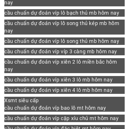
nay
cầu chuẩn dự đoán víp lô bạch thủ mb hôm nay
cầu chuẩn dự đoán víp lô song thủ kép mb hôm
nay
cầu chuẩn dự đoán víp lô song thủ mb hôm nay
cầu chuẩn dự đoán víp víp 3 càng mb hôm nay
cầu chuẩn dự đoán víp xiên 2 lô miền bắc hôm
nay
cầu chuẩn dự đoán víp xiên 3 lô mb hôm nay
cầu chuẩn dự đoán víp xiên 4 lô mb hôm nay
Xsmt siêu cấp
cầu chuẩn dự đoán víp bao lô mt hôm nay
cầu chuẩn dự đoán víp cặp xíu chủ mt hôm nay
cầu chuẩn dự đoán víp đặc biệt mt hôm nay