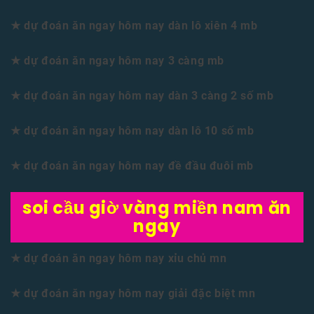
★ dự đoán ăn ngay hôm nay dàn lô xiên 4 mb
★ dự đoán ăn ngay hôm nay 3 càng mb
★ dự đoán ăn ngay hôm nay dàn 3 càng 2 số mb
★ dự đoán ăn ngay hôm nay dàn lô 10 số mb
★ dự đoán ăn ngay hôm nay đề đầu đuôi mb
soi cầu giờ vàng miền nam ăn
ngay
★ dự đoán ăn ngay hôm nay xỉu chủ mn
★ dự đoán ăn ngay hôm nay giải đặc biệt mn