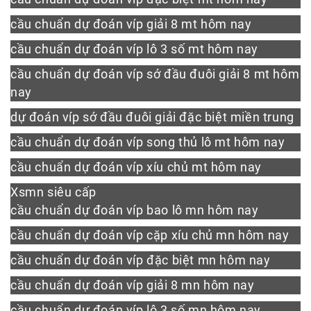
cầu chuẩn dự đoán víp giải 8 mt hôm nay
cầu chuẩn dự đoán víp lô 3 số mt hôm nay
cầu chuẩn dự đoán víp sớ đầu đuôi giải 8 mt hôm
nay
dự đoán víp sớ đầu đuôi giải đặc biệt miền trung
cầu chuẩn dự đoán víp song thủ lô mt hôm nay
cầu chuẩn dự đoán víp xíu chủ mt hôm nay
Xsmn siêu cấp
cầu chuẩn dự đoán víp bao lô mn hôm nay
cầu chuẩn dự đoán víp cặp xíu chủ mn hôm nay
cầu chuẩn dự đoán víp đặc biệt mn hôm nay
cầu chuẩn dự đoán víp giải 8 mn hôm nay
cầu chuẩn dự đoán víp lô 3 số mn hôm nay