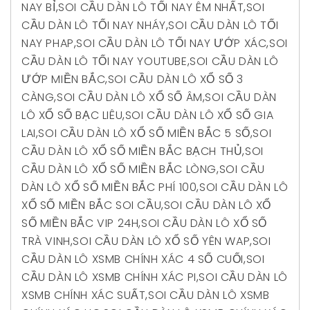
NAY BỈ
,
SOI CẦU DÀN LÔ TỐI NAY ÊM NHẤT
,
SOI
CẦU DÀN LÔ TỐI NAY NHÁY
,
SOI CẦU DÀN LÔ TỐI
NAY PHAP
,
SOI CẦU DÀN LÔ TỐI NAY ƯỚP XÁC
,
SOI
CẦU DÀN LÔ TỐI NAY YOUTUBE
,
SOI CẦU DÀN LÔ
ƯỚP MIỀN BẮC
,
SOI CẦU DÀN LÔ XỔ SỐ 3
CÀNG
,
SOI CẦU DÀN LÔ XỔ SỐ ÂM
,
SOI CẦU DÀN
LÔ XỔ SỐ BẠC LIÊU
,
SOI CẦU DÀN LÔ XỔ SỐ GIA
LAI
,
SOI CẦU DÀN LÔ XỔ SỐ MIỀN BẮC 5 SỐ
,
SOI
CẦU DÀN LÔ XỔ SỐ MIỀN BẮC BẠCH THỦ
,
SOI
CẦU DÀN LÔ XỔ SỐ MIỀN BẮC LÒNG
,
SOI CẦU
DÀN LÔ XỔ SỐ MIỀN BẮC PHÍ 100
,
SOI CẦU DÀN LÔ
XỔ SỐ MIỀN BẮC SOI CẦU
,
SOI CẦU DÀN LÔ XỔ
SỐ MIỀN BẮC VIP 24H
,
SOI CẦU DÀN LÔ XỔ SỐ
TRÀ VINH
,
SOI CẦU DÀN LÔ XỔ SỐ YÊN WAP
,
SOI
CẦU DÀN LÔ XSMB CHÍNH XÁC 4 SỐ CUỐI
,
SOI
CẦU DÀN LÔ XSMB CHÍNH XÁC PI
,
SOI CẦU DÀN LÔ
XSMB CHÍNH XÁC SUẤT
,
SOI CẦU DÀN LÔ XSMB