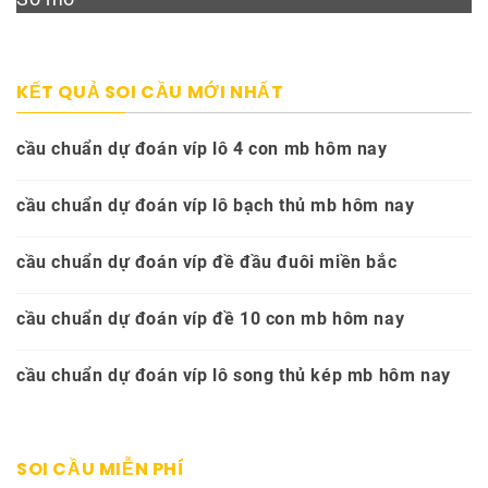
KẾT QUẢ SOI CẦU MỚI NHẤT
cầu chuẩn dự đoán víp lô 4 con mb hôm nay
cầu chuẩn dự đoán víp lô bạch thủ mb hôm nay
cầu chuẩn dự đoán víp đề đầu đuôi miền bắc
cầu chuẩn dự đoán víp đề 10 con mb hôm nay
cầu chuẩn dự đoán víp lô song thủ kép mb hôm nay
SOI CẦU MIỄN PHÍ