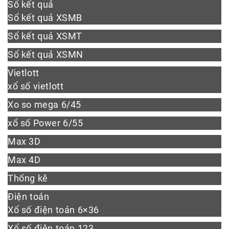
Sổ kết quả
Sổ kết quả XSMB
Sổ kết quả XSMT
Sổ kết quả XSMN
Vietlott
xổ số vietlott
Xo so mega 6/45
xổ số Power 6/55
Max 3D
Max 4D
Thống kê
Điện toán
Xổ số điện toán 6×36
Xổ số điện toán 123