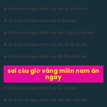
★ dự đoán ăn ngay hôm nay dàn lô xiên 4 mb
★ dự đoán ăn ngay hôm nay 3 càng mb
★ dự đoán ăn ngay hôm nay dàn 3 càng 2 số mb
★ dự đoán ăn ngay hôm nay dàn lô 10 số mb
★ dự đoán ăn ngay hôm nay đề đầu đuôi mb
soi cầu giờ vàng miền nam ăn
ngay
★ dự đoán ăn ngay hôm nay xỉu chủ mn
★ dự đoán ăn ngay hôm nay giải đặc biệt mn