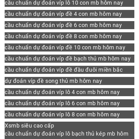
cầu chuẩn dự đoán víp lô 10 con mb hôm nay
cầu chuẩn dự đoán víp đề 4 con mb hôm nay
cầu chuẩn dự đoán víp đề 6 con mb hôm nay
cầu chuẩn dự đoán víp đề 8 con mb hôm nay
cầu chuẩn dự đoán víp đề 10 con mb hôm nay
cầu chuẩn dự đoán víp đề bạch thủ mb hôm nay
cầu chuẩn dự đoán víp đề đầu đuôi miền bắc
dự đoán víp đề song thủ mb hôm nay
cầu chuẩn dự đoán víp lô 4 con mb hôm nay
cầu chuẩn dự đoán víp lô 6 con mb hôm nay
cầu chuẩn dự đoán víp lô 8 con mb hôm nay
Xsmb siêu cao cấp
cầu chuẩn dự đoán víp lô bạch thủ kép mb hôm