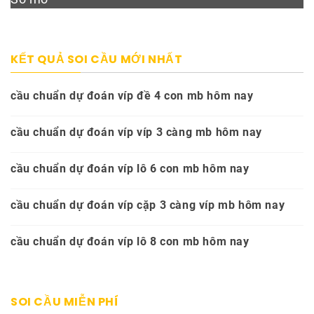
KẾT QUẢ SOI CẦU MỚI NHẤT
cầu chuẩn dự đoán víp đề 4 con mb hôm nay
cầu chuẩn dự đoán víp víp 3 càng mb hôm nay
cầu chuẩn dự đoán víp lô 6 con mb hôm nay
cầu chuẩn dự đoán víp cặp 3 càng víp mb hôm nay
cầu chuẩn dự đoán víp lô 8 con mb hôm nay
SOI CẦU MIỄN PHÍ