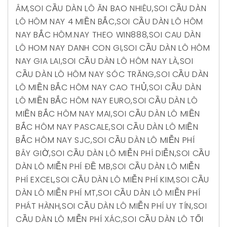
ÂM
,
SOI CẦU DÀN LÔ ĂN BAO NHIÊU
,
SOI CẦU DÀN
LÔ HÔM NAY 4 MIỀN BẮC
,
SOI CẦU DÀN LÔ HÔM
NAY BẮC HÔM.NAY THEO WIN888
,
SOI CAU DÀN
LÔ HOM NAY DANH CON GI
,
SOI CẦU DÀN LÔ HÔM
NAY GIA LAI
,
SOI CẦU DÀN LÔ HÔM NAY LÀ
,
SOI
CẦU DÀN LÔ HÔM NAY SÓC TRĂNG
,
SOI CẦU DÀN
LÔ MIỀN BẮC HÔM NAY CAO THỦ
,
SOI CẦU DÀN
LÔ MIỀN BẮC HÔM NAY EURO
,
SOI CẦU DÀN LÔ
MIỀN BẮC HÔM NAY MAI
,
SOI CẦU DÀN LÔ MIỀN
BẮC HÔM NAY PASCALE
,
SOI CẦU DÀN LÔ MIỀN
BẮC HÔM NAY SJC
,
SOI CẦU DÀN LÔ MIỄN PHÍ
BÂY GIỜ
,
SOI CẦU DÀN LÔ MIỄN PHÍ DIỄN
,
SOI CẦU
DÀN LÔ MIỄN PHÍ ĐỀ MB
,
SOI CẦU DÀN LÔ MIỄN
PHÍ EXCEL
,
SOI CẦU DÀN LÔ MIỄN PHÍ KIM
,
SOI CẦU
DÀN LÔ MIỄN PHÍ MT
,
SOI CẦU DÀN LÔ MIỄN PHÍ
PHÁT HÀNH
,
SOI CẦU DÀN LÔ MIỄN PHÍ UY TÍN
,
SOI
CẦU DÀN LÔ MIỄN PHÍ XÁC
,
SOI CẦU DÀN LÔ TỐI