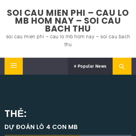
Skip
SOI CAU MIEN PHI – CAU LO
to
MB HOM NAY – SOI CAU
content
BACH THU
soi cau mien phi – cau lo mb hom nay – soi cau bach
thu
Popular News
Primary
Menu
THẺ:
DỰ ĐOÁN LÔ 4 CON MB