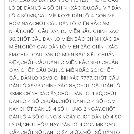
NAY
,
CẦU LÔ DÀN LÔ 4 SỐ TRUYỀN THỐNG
,
CẦU
LÔ DE DÀN LÔ 4 SỐ CHÍNH XÁC 100
,
CẦU VIP DÀN
LÔ 4 SỐ MB
,
CẦU VÍP KQXS DÀN LÔ 4 CON MB
HÔM NAY
,
CHỐT CẦU DÀN LÔ MIỀN BẮC ÂM
NHẤT
,
CHỐT CẦU DÀN LÔ MIỀN BẮC CHÍNH XÁC
30
,
CHỐT CẦU DÀN LÔ MIỀN BẮC CHÍNH XÁC BA
MIỀN
,
CHỐT CẦU DÀN LÔ MIỀN BẮC CHÍNH XÁC
ÊM
,
CHỐT CẦU DÀN LÔ MIỀN BẮC SIÊU CHUẨN
ĐẸP
,
CHỐT CẦU DÀN LÔ MIỀN BẮC SIÊU CHUẨN
GAN
,
CHỐT CẦU DÀN LÔ MIỀN BẮC SOI
,
CHỐT
CẦU DÀN LÔ XSMB CHÍNH XÁC 7777
,
CHỐT CẦU
DÀN LÔ XSMB CHÍNH XÁC 88
,
CHỐT CẦU DÀN LÔ
XSMB CHÍNH XÁC ÂY
,
CHỐT DÀN LÔ 4 SỐ
,
CHỐT
DÀN LÔ 4 SỐ CHUẨN
,
CHỐT DÀN LÔ 4 SỐ HÔM
NAY
,
CHỐT DÀN LÔ 4 SỐ KHUNG 2 NGÀY
,
CHỐT
DÀN LÔ 4 SỐ KHUNG 3 NGÀY
,
CHỐT DÀN LÔ 4 SỐ
LÀ GÌ
,
CHỐT HÔM NAY DÀN LÔ 4 CON MB CAO
CẤP
,
CHỐT SỐ DÀN LÔ 24 GIỜ
,
CHỐT SỐ DÀN LÔ