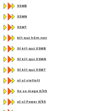
XSMB
XSMN
XSMT
kết quả hôm nay
Sổ kết quả XSMB
Sổ kết quả XSMN
Sổ kết quả XSMT
xổ số vietlott
Xo so mega 6/45
xổ số Power 6/55