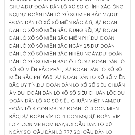
CHƯA
,
DỰ ĐOÁN DÀN LÔ XỔ SỐ CHÍNH XÁC ÔNG
NỘI
,
DỰ ĐOÁN DÀN LÔ XỔ SỐ MIỀN BẮC 27
,
DỰ
ĐOÁN DÀN LÔ XỔ SỐ MIỀN BẮC Ă 8
,
DỰ ĐOÁN
DÀN LÔ XỔ SỐ MIỀN BẮC ĐÚNG RỒI
,
DỰ ĐOÁN
DÀN LÔ XỔ SỐ MIỀN BẮC MIỄN PHÍ
,
DỰ ĐOÁN
DÀN LÔ XỔ SỐ MIỀN BẮC NGÀY 25
,
DỰ ĐOÁN
DÀN LÔ XỔ SỐ MIỀN BẮC NHIỀU NGÀY
,
DỰ ĐOÁN
DÀN LÔ XỔ SỐ MIỀN BẮC Ô TÔ
,
DỰ ĐOÁN DÀN LÔ
XỔ SỐ MIỀN BẮC PHÁT
,
DỰ ĐOÁN DÀN LÔ XỔ SỐ
MIỀN BẮC PHÍ 666
,
DỰ ĐOÁN DÀN LÔ XỔ SỐ MIỀN
BẮC UY TÍN
,
DỰ ĐOÁN DÀN LÔ XỔ SỐ SIÊU CHUẨN
ÂM
,
DỰ ĐOÁN DÀN LÔ XỔ SỐ SIÊU CHUẨN LỘC
,
DỰ
ĐOÁN DÀN LÔ XỔ SỐ SIÊU CHUẨN VIỆT NAM
,
DỰ
ĐOÁN LÔ 4 CON MB
,
DỰ ĐOÁN LÔ 4 CON MIỀN
BẮC
,
DỰ ĐOÁN VÍP LÔ 4 CON MB
,
DỰ ĐOÁN VÍP
LÔ 4 CON MB HÔM NAY
,
SOI CẦU DÀN LÔ 50
NGÀY
,
SOI CẦU DÀN LÔ 777
,
SOI CẦU DÀN LÔ