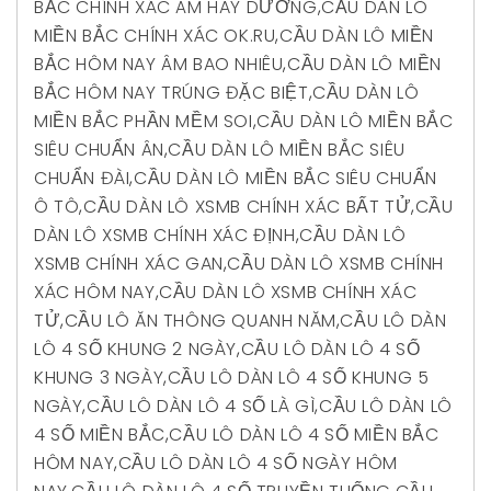
BẮC CHÍNH XÁC ÂM HAY DƯƠNG
,
CẦU DÀN LÔ
MIỀN BẮC CHÍNH XÁC OK.RU
,
CẦU DÀN LÔ MIỀN
BẮC HÔM NAY ÂM BAO NHIÊU
,
CẦU DÀN LÔ MIỀN
BẮC HÔM NAY TRÚNG ĐẶC BIỆT
,
CẦU DÀN LÔ
MIỀN BẮC PHẦN MỀM SOI
,
CẦU DÀN LÔ MIỀN BẮC
SIÊU CHUẨN ÂN
,
CẦU DÀN LÔ MIỀN BẮC SIÊU
CHUẨN ĐÀI
,
CẦU DÀN LÔ MIỀN BẮC SIÊU CHUẨN
Ô TÔ
,
CẦU DÀN LÔ XSMB CHÍNH XÁC BẤT TỬ
,
CẦU
DÀN LÔ XSMB CHÍNH XÁC ĐỊNH
,
CẦU DÀN LÔ
XSMB CHÍNH XÁC GAN
,
CẦU DÀN LÔ XSMB CHÍNH
XÁC HÔM NAY
,
CẦU DÀN LÔ XSMB CHÍNH XÁC
TỬ
,
CẦU LÔ ĂN THÔNG QUANH NĂM
,
CẦU LÔ DÀN
LÔ 4 SỐ KHUNG 2 NGÀY
,
CẦU LÔ DÀN LÔ 4 SỐ
KHUNG 3 NGÀY
,
CẦU LÔ DÀN LÔ 4 SỐ KHUNG 5
NGÀY
,
CẦU LÔ DÀN LÔ 4 SỐ LÀ GÌ
,
CẦU LÔ DÀN LÔ
4 SỐ MIỀN BẮC
,
CẦU LÔ DÀN LÔ 4 SỐ MIỀN BẮC
HÔM NAY
,
CẦU LÔ DÀN LÔ 4 SỐ NGÀY HÔM