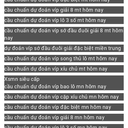
cầu chuẩn dự đoán víp giải 8 mt hôm nay
cầu chuẩn dự đoán víp lô 3 số mt hôm nay
cầu chuẩn dự đoán víp sớ đầu đuôi giải 8 mt hôm
nay
dự đoán víp sớ đầu đuôi giải đặc biệt miền trung
cầu chuẩn dự đoán víp song thủ lô mt hôm nay
cầu chuẩn dự đoán víp xíu chủ mt hôm nay
Xsmn siêu cấp
cầu chuẩn dự đoán víp bao lô mn hôm nay
cầu chuẩn dự đoán víp cặp xíu chủ mn hôm nay
cầu chuẩn dự đoán víp đặc biệt mn hôm nay
cầu chuẩn dự đoán víp giải 8 mn hôm nay
cầu chuẩn dự đoán víp lô 3 số mn hôm nay