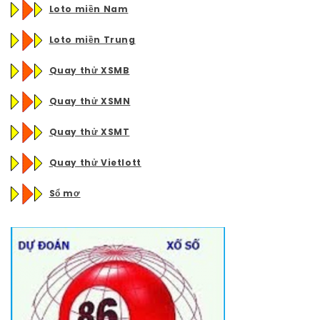
Loto miền Nam
Loto miền Trung
Quay thử XSMB
Quay thử XSMN
Quay thử XSMT
Quay thử Vietlott
Sổ mơ