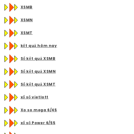
XSMB
XSMN
XSMT
kết quả hôm nay
Sổ kết quả XSMB
Sổ kết quả XSMN
Sổ kết quả XSMT
xổ số vietlott
Xo so mega 6/45
xổ số Power 6/55