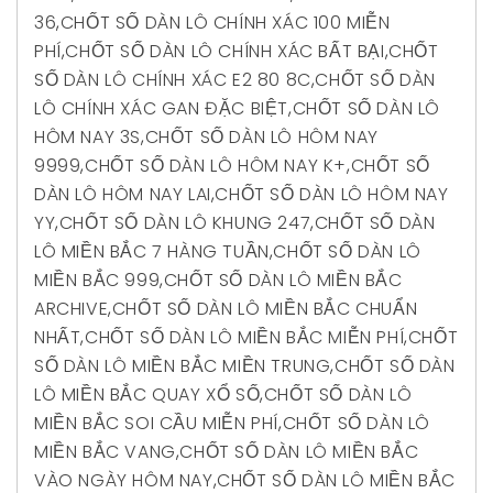
36
,
CHỐT SỐ DÀN LÔ CHÍNH XÁC 100 MIỄN
PHÍ
,
CHỐT SỐ DÀN LÔ CHÍNH XÁC BẤT BẠI
,
CHỐT
SỐ DÀN LÔ CHÍNH XÁC E2 80 8C
,
CHỐT SỐ DÀN
LÔ CHÍNH XÁC GAN ĐẶC BIỆT
,
CHỐT SỐ DÀN LÔ
HÔM NAY 3S
,
CHỐT SỐ DÀN LÔ HÔM NAY
9999
,
CHỐT SỐ DÀN LÔ HÔM NAY K+
,
CHỐT SỐ
DÀN LÔ HÔM NAY LAI
,
CHỐT SỐ DÀN LÔ HÔM NAY
YY
,
CHỐT SỐ DÀN LÔ KHUNG 247
,
CHỐT SỐ DÀN
LÔ MIỀN BẮC 7 HÀNG TUẦN
,
CHỐT SỐ DÀN LÔ
MIỀN BẮC 999
,
CHỐT SỐ DÀN LÔ MIỀN BẮC
ARCHIVE
,
CHỐT SỐ DÀN LÔ MIỀN BẮC CHUẨN
NHẤT
,
CHỐT SỐ DÀN LÔ MIỀN BẮC MIỄN PHÍ
,
CHỐT
SỐ DÀN LÔ MIỀN BẮC MIỀN TRUNG
,
CHỐT SỐ DÀN
LÔ MIỀN BẮC QUAY XỔ SỐ
,
CHỐT SỐ DÀN LÔ
MIỀN BẮC SOI CẦU MIỄN PHÍ
,
CHỐT SỐ DÀN LÔ
MIỀN BẮC VANG
,
CHỐT SỐ DÀN LÔ MIỀN BẮC
VÀO NGÀY HÔM NAY
,
CHỐT SỐ DÀN LÔ MIỀN BẮC