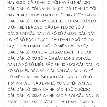
NAY BỈ
,
SOI CẦU DÀN LÔ TỐI NAY ÊM NHẤT
,
SOI
CẦU DÀN LÔ TỐI NAY NHÁY
,
SOI CẦU DÀN LÔ TỐI
NAY PHAP
,
SOI CẦU DÀN LÔ TỐI NAY ƯỚP XÁC
,
SOI
CẦU DÀN LÔ TỐI NAY YOUTUBE
,
SOI CẦU DÀN LÔ
ƯỚP MIỀN BẮC
,
SOI CẦU DÀN LÔ XỔ SỐ 3
CÀNG
,
SOI CẦU DÀN LÔ XỔ SỐ ÂM
,
SOI CẦU DÀN
LÔ XỔ SỐ BẠC LIÊU
,
SOI CẦU DÀN LÔ XỔ SỐ GIA
LAI
,
SOI CẦU DÀN LÔ XỔ SỐ MIỀN BẮC 5 SỐ
,
SOI
CẦU DÀN LÔ XỔ SỐ MIỀN BẮC BẠCH THỦ
,
SOI
CẦU DÀN LÔ XỔ SỐ MIỀN BẮC LÒNG
,
SOI CẦU
DÀN LÔ XỔ SỐ MIỀN BẮC PHÍ 100
,
SOI CẦU DÀN LÔ
XỔ SỐ MIỀN BẮC SOI CẦU
,
SOI CẦU DÀN LÔ XỔ
SỐ MIỀN BẮC VIP 24H
,
SOI CẦU DÀN LÔ XỔ SỐ
TRÀ VINH
,
SOI CẦU DÀN LÔ XỔ SỐ YÊN WAP
,
SOI
CẦU DÀN LÔ XSMB CHÍNH XÁC 4 SỐ CUỐI
,
SOI
CẦU DÀN LÔ XSMB CHÍNH XÁC PI
,
SOI CẦU DÀN LÔ
XSMB CHÍNH XÁC SUẤT
,
SOI CẦU DÀN LÔ XSMB