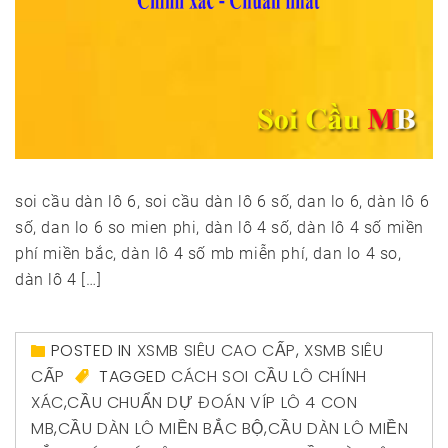
soi cầu dàn lô 6, soi cầu dàn lô 6 số, dan lo 6, dàn lô 6
số, dan lo 6 so mien phi, dàn lô 4 số, dàn lô 4 số miền
phí miền bắc, dàn lô 4 số mb miễn phí, dan lo 4 so,
dàn lô 4 […]
POSTED IN
XSMB SIÊU CAO CẤP
,
XSMB SIÊU
CẤP
TAGGED
CÁCH SOI CẦU LÔ CHÍNH
XÁC
,
CẦU CHUẨN DỰ ĐOÁN VÍP LÔ 4 CON
MB
,
CẦU DÀN LÔ MIỀN BẮC BỘ
,
CẦU DÀN LÔ MIỀN