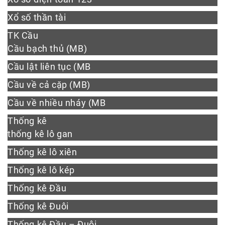
Xổ số thần tài
TK Cầu
Cầu bạch thủ (MB)
Cầu lật liên tục (MB
Cầu về cả cặp (MB)
Cầu về nhiều nháy (MB
Thống kê
thống kê lô gan
Thống kê lô xiên
Thống kê lô kép
Thống kê Đầu
Thống kê Đuôi
Thống kê Đầu – Đuôi