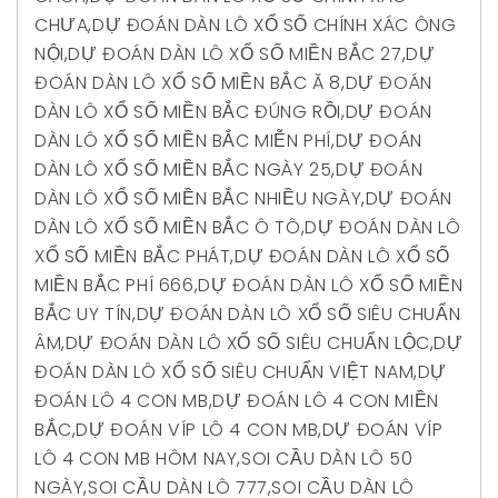
CHƯA
,
DỰ ĐOÁN DÀN LÔ XỔ SỐ CHÍNH XÁC ÔNG
NỘI
,
DỰ ĐOÁN DÀN LÔ XỔ SỐ MIỀN BẮC 27
,
DỰ
ĐOÁN DÀN LÔ XỔ SỐ MIỀN BẮC Ă 8
,
DỰ ĐOÁN
DÀN LÔ XỔ SỐ MIỀN BẮC ĐÚNG RỒI
,
DỰ ĐOÁN
DÀN LÔ XỔ SỐ MIỀN BẮC MIỄN PHÍ
,
DỰ ĐOÁN
DÀN LÔ XỔ SỐ MIỀN BẮC NGÀY 25
,
DỰ ĐOÁN
DÀN LÔ XỔ SỐ MIỀN BẮC NHIỀU NGÀY
,
DỰ ĐOÁN
DÀN LÔ XỔ SỐ MIỀN BẮC Ô TÔ
,
DỰ ĐOÁN DÀN LÔ
XỔ SỐ MIỀN BẮC PHÁT
,
DỰ ĐOÁN DÀN LÔ XỔ SỐ
MIỀN BẮC PHÍ 666
,
DỰ ĐOÁN DÀN LÔ XỔ SỐ MIỀN
BẮC UY TÍN
,
DỰ ĐOÁN DÀN LÔ XỔ SỐ SIÊU CHUẨN
ÂM
,
DỰ ĐOÁN DÀN LÔ XỔ SỐ SIÊU CHUẨN LỘC
,
DỰ
ĐOÁN DÀN LÔ XỔ SỐ SIÊU CHUẨN VIỆT NAM
,
DỰ
ĐOÁN LÔ 4 CON MB
,
DỰ ĐOÁN LÔ 4 CON MIỀN
BẮC
,
DỰ ĐOÁN VÍP LÔ 4 CON MB
,
DỰ ĐOÁN VÍP
LÔ 4 CON MB HÔM NAY
,
SOI CẦU DÀN LÔ 50
NGÀY
,
SOI CẦU DÀN LÔ 777
,
SOI CẦU DÀN LÔ