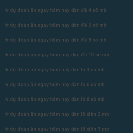
★ dự đoán ăn ngay hôm nay dàn đề 4 số mb
★ dự đoán ăn ngay hôm nay dàn đề 6 số mb
★ dự đoán ăn ngay hôm nay dàn đề 8 số mb
★ dự đoán ăn ngay hôm nay dàn đề 10 số mb
★ dự đoán ăn ngay hôm nay dàn lô 4 số mb
★ dự đoán ăn ngay hôm nay dàn lô 6 số mb
★ dự đoán ăn ngay hôm nay dàn lô 8 số mb
★ dự đoán ăn ngay hôm nay dàn lô xiên 2 mb
★ dự đoán ăn ngay hôm nay dàn lô xiên 3 mb