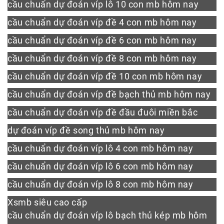
cầu chuẩn dự đoán víp lô 10 con mb hôm nay
cầu chuẩn dự đoán víp đề 4 con mb hôm nay
cầu chuẩn dự đoán víp đề 6 con mb hôm nay
cầu chuẩn dự đoán víp đề 8 con mb hôm nay
cầu chuẩn dự đoán víp đề 10 con mb hôm nay
cầu chuẩn dự đoán víp đề bạch thủ mb hôm nay
cầu chuẩn dự đoán víp đề đầu đuôi miền bắc
dự đoán víp đề song thủ mb hôm nay
cầu chuẩn dự đoán víp lô 4 con mb hôm nay
cầu chuẩn dự đoán víp lô 6 con mb hôm nay
cầu chuẩn dự đoán víp lô 8 con mb hôm nay
Xsmb siêu cao cấp
cầu chuẩn dự đoán víp lô bạch thủ kép mb hôm