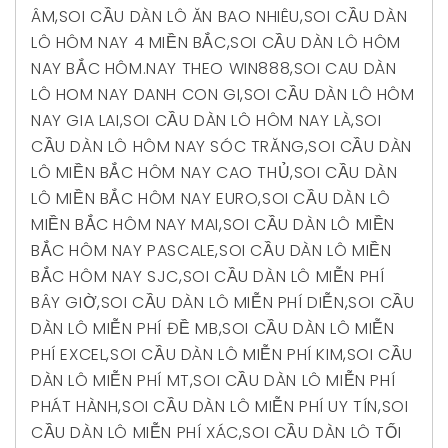
ÂM
,
SOI CẦU DÀN LÔ ĂN BAO NHIÊU
,
SOI CẦU DÀN
LÔ HÔM NAY 4 MIỀN BẮC
,
SOI CẦU DÀN LÔ HÔM
NAY BẮC HÔM.NAY THEO WIN888
,
SOI CAU DÀN
LÔ HOM NAY DANH CON GI
,
SOI CẦU DÀN LÔ HÔM
NAY GIA LAI
,
SOI CẦU DÀN LÔ HÔM NAY LÀ
,
SOI
CẦU DÀN LÔ HÔM NAY SÓC TRĂNG
,
SOI CẦU DÀN
LÔ MIỀN BẮC HÔM NAY CAO THỦ
,
SOI CẦU DÀN
LÔ MIỀN BẮC HÔM NAY EURO
,
SOI CẦU DÀN LÔ
MIỀN BẮC HÔM NAY MAI
,
SOI CẦU DÀN LÔ MIỀN
BẮC HÔM NAY PASCALE
,
SOI CẦU DÀN LÔ MIỀN
BẮC HÔM NAY SJC
,
SOI CẦU DÀN LÔ MIỄN PHÍ
BÂY GIỜ
,
SOI CẦU DÀN LÔ MIỄN PHÍ DIỄN
,
SOI CẦU
DÀN LÔ MIỄN PHÍ ĐỀ MB
,
SOI CẦU DÀN LÔ MIỄN
PHÍ EXCEL
,
SOI CẦU DÀN LÔ MIỄN PHÍ KIM
,
SOI CẦU
DÀN LÔ MIỄN PHÍ MT
,
SOI CẦU DÀN LÔ MIỄN PHÍ
PHÁT HÀNH
,
SOI CẦU DÀN LÔ MIỄN PHÍ UY TÍN
,
SOI
CẦU DÀN LÔ MIỄN PHÍ XÁC
,
SOI CẦU DÀN LÔ TỐI