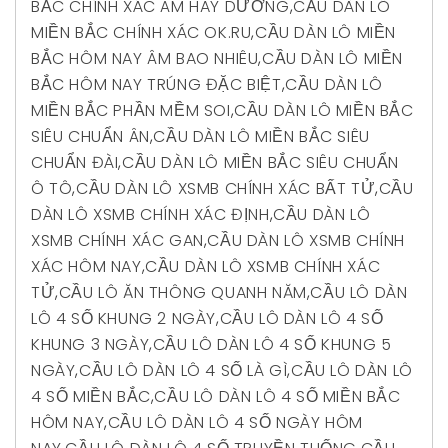
BẮC CHÍNH XÁC ÂM HAY DƯƠNG
,
CẦU DÀN LÔ
MIỀN BẮC CHÍNH XÁC OK.RU
,
CẦU DÀN LÔ MIỀN
BẮC HÔM NAY ÂM BAO NHIÊU
,
CẦU DÀN LÔ MIỀN
BẮC HÔM NAY TRÚNG ĐẶC BIỆT
,
CẦU DÀN LÔ
MIỀN BẮC PHẦN MỀM SOI
,
CẦU DÀN LÔ MIỀN BẮC
SIÊU CHUẨN ÂN
,
CẦU DÀN LÔ MIỀN BẮC SIÊU
CHUẨN ĐÀI
,
CẦU DÀN LÔ MIỀN BẮC SIÊU CHUẨN
Ô TÔ
,
CẦU DÀN LÔ XSMB CHÍNH XÁC BẤT TỬ
,
CẦU
DÀN LÔ XSMB CHÍNH XÁC ĐỊNH
,
CẦU DÀN LÔ
XSMB CHÍNH XÁC GAN
,
CẦU DÀN LÔ XSMB CHÍNH
XÁC HÔM NAY
,
CẦU DÀN LÔ XSMB CHÍNH XÁC
TỬ
,
CẦU LÔ ĂN THÔNG QUANH NĂM
,
CẦU LÔ DÀN
LÔ 4 SỐ KHUNG 2 NGÀY
,
CẦU LÔ DÀN LÔ 4 SỐ
KHUNG 3 NGÀY
,
CẦU LÔ DÀN LÔ 4 SỐ KHUNG 5
NGÀY
,
CẦU LÔ DÀN LÔ 4 SỐ LÀ GÌ
,
CẦU LÔ DÀN LÔ
4 SỐ MIỀN BẮC
,
CẦU LÔ DÀN LÔ 4 SỐ MIỀN BẮC
HÔM NAY
,
CẦU LÔ DÀN LÔ 4 SỐ NGÀY HÔM