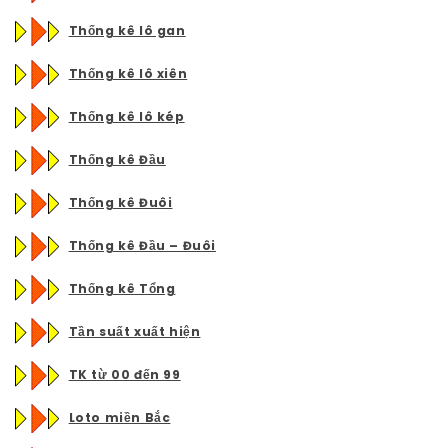
Thống kê lô gan
Thống kê lô xiên
Thống kê lô kép
Thống kê Đầu
Thống kê Đuôi
Thống kê Đầu – Đuôi
Thống kê Tổng
Tần suất xuất hiện
TK từ 00 đến 99
Loto miền Bắc