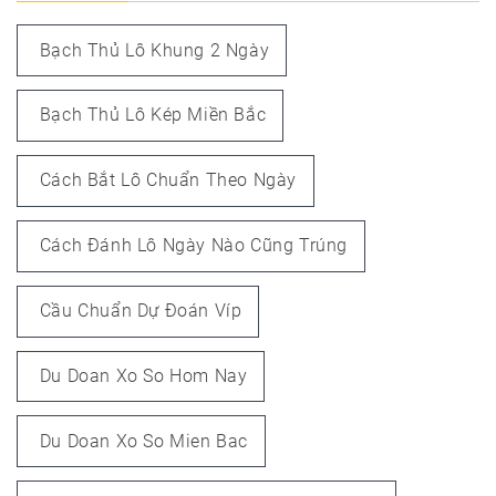
Bạch Thủ Lô Khung 2 Ngày
Bạch Thủ Lô Kép Miền Bắc
Cách Bắt Lô Chuẩn Theo Ngày
Cách Đánh Lô Ngày Nào Cũng Trúng
Cầu Chuẩn Dự Đoán Víp
Du Doan Xo So Hom Nay
Du Doan Xo So Mien Bac