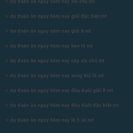
★
dự đoán ăn ngay hôm nay xỉu chủ mt
★
dự đoán ăn ngay hôm nay giải đặc biệt mt
★
dự đoán ăn ngay hôm nay giải 8 mt
★
dự đoán ăn ngay hôm nay bao lô mt
★
dự đoán ăn ngay hôm nay cặp xỉu chủ mt
★
dự đoán ăn ngay hôm nay song thủ lô mt
★
dự đoán ăn ngay hôm nay đầu đuôi giải 8 mt
★
dự đoán ăn ngay hôm nay đầu đuôi đặc biệt mt
★
dự đoán ăn ngay hôm nay lô 3 số mt