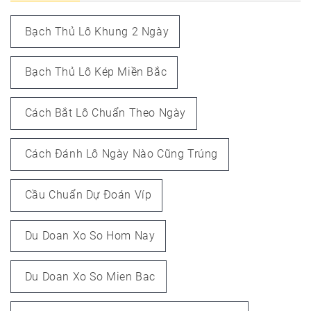
Bạch Thủ Lô Khung 2 Ngày
Bạch Thủ Lô Kép Miền Bắc
Cách Bắt Lô Chuẩn Theo Ngày
Cách Đánh Lô Ngày Nào Cũng Trúng
Cầu Chuẩn Dự Đoán Víp
Du Doan Xo So Hom Nay
Du Doan Xo So Mien Bac