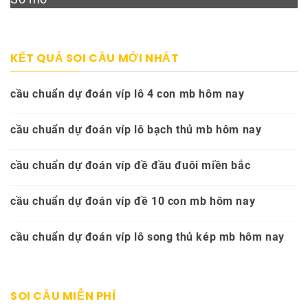
KẾT QUẢ SOI CẦU MỚI NHẤT
cầu chuẩn dự đoán víp lô 4 con mb hôm nay
cầu chuẩn dự đoán víp lô bạch thủ mb hôm nay
cầu chuẩn dự đoán víp đề đầu đuôi miền bắc
cầu chuẩn dự đoán víp đề 10 con mb hôm nay
cầu chuẩn dự đoán víp lô song thủ kép mb hôm nay
SOI CẦU MIỄN PHÍ