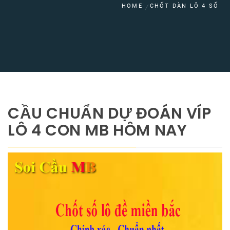
HOME
CHỐT DÀN LÔ 4 SỐ
CẦU CHUẨN DỰ ĐOÁN VÍP
LÔ 4 CON MB HÔM NAY