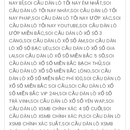
NAY BỈ
,
SOI CẦU DÀN LÔ TỐI NAY ÊM NHẤT
,
SOI
CẦU DÀN LÔ TỐI NAY NHÁY
,
SOI CẦU DÀN LÔ TỐI
NAY PHAP
,
SOI CẦU DÀN LÔ TỐI NAY ƯỚP XÁC
,
SOI
CẦU DÀN LÔ TỐI NAY YOUTUBE
,
SOI CẦU DÀN LÔ
ƯỚP MIỀN BẮC
,
SOI CẦU DÀN LÔ XỔ SỐ 3
CÀNG
,
SOI CẦU DÀN LÔ XỔ SỐ ÂM
,
SOI CẦU DÀN
LÔ XỔ SỐ BẠC LIÊU
,
SOI CẦU DÀN LÔ XỔ SỐ GIA
LAI
,
SOI CẦU DÀN LÔ XỔ SỐ MIỀN BẮC 5 SỐ
,
SOI
CẦU DÀN LÔ XỔ SỐ MIỀN BẮC BẠCH THỦ
,
SOI
CẦU DÀN LÔ XỔ SỐ MIỀN BẮC LÒNG
,
SOI CẦU
DÀN LÔ XỔ SỐ MIỀN BẮC PHÍ 100
,
SOI CẦU DÀN LÔ
XỔ SỐ MIỀN BẮC SOI CẦU
,
SOI CẦU DÀN LÔ XỔ
SỐ MIỀN BẮC VIP 24H
,
SOI CẦU DÀN LÔ XỔ SỐ
TRÀ VINH
,
SOI CẦU DÀN LÔ XỔ SỐ YÊN WAP
,
SOI
CẦU DÀN LÔ XSMB CHÍNH XÁC 4 SỐ CUỐI
,
SOI
CẦU DÀN LÔ XSMB CHÍNH XÁC PI
,
SOI CẦU DÀN LÔ
XSMB CHÍNH XÁC SUẤT
,
SOI CẦU DÀN LÔ XSMB