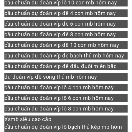
cầu chuẩn dự đoán víp lô 10 con mb hôm nay
cầu chuẩn dự đoán víp đề 4 con mb hôm nay
cầu chuẩn dự đoán víp đề 6 con mb hôm nay
cầu chuẩn dự đoán víp đề 8 con mb hôm nay
cầu chuẩn dự đoán víp đề 10 con mb hôm nay
cầu chuẩn dự đoán víp đề bạch thủ mb hôm nay
cầu chuẩn dự đoán víp đề đầu đuôi miền bắc
dự đoán víp đề song thủ mb hôm nay
cầu chuẩn dự đoán víp lô 4 con mb hôm nay
cầu chuẩn dự đoán víp lô 6 con mb hôm nay
cầu chuẩn dự đoán víp lô 8 con mb hôm nay
Xsmb siêu cao cấp
cầu chuẩn dự đoán víp lô bạch thủ kép mb hôm