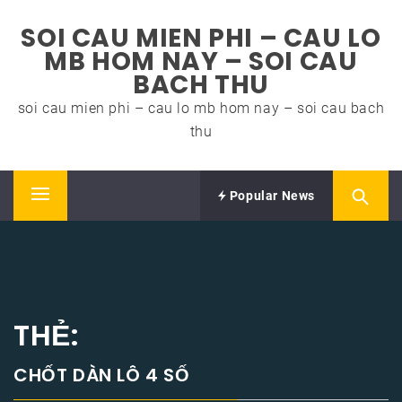
Skip
SOI CAU MIEN PHI – CAU LO
to
MB HOM NAY – SOI CAU
content
BACH THU
soi cau mien phi – cau lo mb hom nay – soi cau bach
thu
Popular News
Primary
Menu
THẺ:
CHỐT DÀN LÔ 4 SỐ