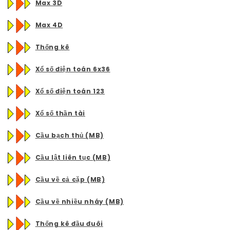
Max 3D
Max 4D
Thống kê
Xổ số điện toán 6x36
Xổ số điện toán 123
Xổ số thần tài
Cầu bạch thủ (MB)
Cầu lật liên tục (MB)
Cầu về cả cặp (MB)
Cầu về nhiều nháy (MB)
Thống kê đầu đuôi