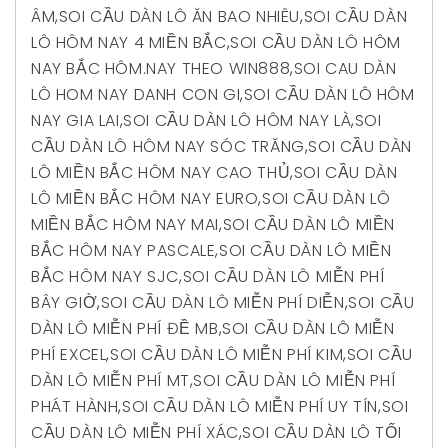
ÂM
,
SOI CẦU DÀN LÔ ĂN BAO NHIÊU
,
SOI CẦU DÀN
LÔ HÔM NAY 4 MIỀN BẮC
,
SOI CẦU DÀN LÔ HÔM
NAY BẮC HÔM.NAY THEO WIN888
,
SOI CAU DÀN
LÔ HOM NAY DANH CON GI
,
SOI CẦU DÀN LÔ HÔM
NAY GIA LAI
,
SOI CẦU DÀN LÔ HÔM NAY LÀ
,
SOI
CẦU DÀN LÔ HÔM NAY SÓC TRĂNG
,
SOI CẦU DÀN
LÔ MIỀN BẮC HÔM NAY CAO THỦ
,
SOI CẦU DÀN
LÔ MIỀN BẮC HÔM NAY EURO
,
SOI CẦU DÀN LÔ
MIỀN BẮC HÔM NAY MAI
,
SOI CẦU DÀN LÔ MIỀN
BẮC HÔM NAY PASCALE
,
SOI CẦU DÀN LÔ MIỀN
BẮC HÔM NAY SJC
,
SOI CẦU DÀN LÔ MIỄN PHÍ
BÂY GIỜ
,
SOI CẦU DÀN LÔ MIỄN PHÍ DIỄN
,
SOI CẦU
DÀN LÔ MIỄN PHÍ ĐỀ MB
,
SOI CẦU DÀN LÔ MIỄN
PHÍ EXCEL
,
SOI CẦU DÀN LÔ MIỄN PHÍ KIM
,
SOI CẦU
DÀN LÔ MIỄN PHÍ MT
,
SOI CẦU DÀN LÔ MIỄN PHÍ
PHÁT HÀNH
,
SOI CẦU DÀN LÔ MIỄN PHÍ UY TÍN
,
SOI
CẦU DÀN LÔ MIỄN PHÍ XÁC
,
SOI CẦU DÀN LÔ TỐI