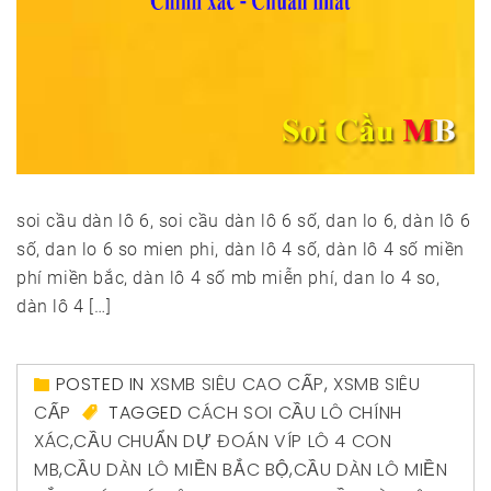
soi cầu dàn lô 6, soi cầu dàn lô 6 số, dan lo 6, dàn lô 6
số, dan lo 6 so mien phi, dàn lô 4 số, dàn lô 4 số miền
phí miền bắc, dàn lô 4 số mb miễn phí, dan lo 4 so,
dàn lô 4 […]
POSTED IN
XSMB SIÊU CAO CẤP
,
XSMB SIÊU
CẤP
TAGGED
CÁCH SOI CẦU LÔ CHÍNH
XÁC
,
CẦU CHUẨN DỰ ĐOÁN VÍP LÔ 4 CON
MB
,
CẦU DÀN LÔ MIỀN BẮC BỘ
,
CẦU DÀN LÔ MIỀN