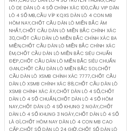
NAY
,
CẦU LÔ DÀN LÔ 4 SỐ TRUYỀN THỐNG
,
CẦU
LÔ DE DÀN LÔ 4 SỐ CHÍNH XÁC 100
,
CẦU VIP DÀN
LÔ 4 SỐ MB
,
CẦU VÍP KQXS DÀN LÔ 4 CON MB
HÔM NAY
,
CHỐT CẦU DÀN LÔ MIỀN BẮC ÂM
NHẤT
,
CHỐT CẦU DÀN LÔ MIỀN BẮC CHÍNH XÁC
30
,
CHỐT CẦU DÀN LÔ MIỀN BẮC CHÍNH XÁC BA
MIỀN
,
CHỐT CẦU DÀN LÔ MIỀN BẮC CHÍNH XÁC
ÊM
,
CHỐT CẦU DÀN LÔ MIỀN BẮC SIÊU CHUẨN
ĐẸP
,
CHỐT CẦU DÀN LÔ MIỀN BẮC SIÊU CHUẨN
GAN
,
CHỐT CẦU DÀN LÔ MIỀN BẮC SOI
,
CHỐT
CẦU DÀN LÔ XSMB CHÍNH XÁC 7777
,
CHỐT CẦU
DÀN LÔ XSMB CHÍNH XÁC 88
,
CHỐT CẦU DÀN LÔ
XSMB CHÍNH XÁC ÂY
,
CHỐT DÀN LÔ 4 SỐ
,
CHỐT
DÀN LÔ 4 SỐ CHUẨN
,
CHỐT DÀN LÔ 4 SỐ HÔM
NAY
,
CHỐT DÀN LÔ 4 SỐ KHUNG 2 NGÀY
,
CHỐT
DÀN LÔ 4 SỐ KHUNG 3 NGÀY
,
CHỐT DÀN LÔ 4 SỐ
LÀ GÌ
,
CHỐT HÔM NAY DÀN LÔ 4 CON MB CAO
CẤP
,
CHỐT SỐ DÀN LÔ 24 GIỜ
,
CHỐT SỐ DÀN LÔ