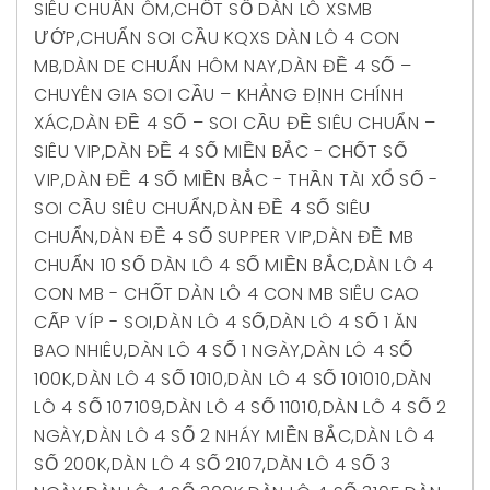
SIÊU CHUẨN ÔM
,
CHỐT SỐ DÀN LÔ XSMB
ƯỚP
,
CHUẨN SOI CẦU KQXS DÀN LÔ 4 CON
MB
,
DÀN DE CHUẨN HÔM NAY
,
DÀN ĐỀ 4 SỐ –
CHUYÊN GIA SOI CẦU – KHẲNG ĐỊNH CHÍNH
XÁC
,
DÀN ĐỀ 4 SỐ – SOI CẦU ĐỀ SIÊU CHUẨN –
SIÊU VIP
,
DÀN ĐỀ 4 SỐ MIỀN BẮC - CHỐT SỐ
VIP
,
DÀN ĐỀ 4 SỐ MIỀN BẮC - THẦN TÀI XỔ SỐ -
SOI CẦU SIÊU CHUẨN
,
DÀN ĐỀ 4 SỐ SIÊU
CHUẨN
,
DÀN ĐỀ 4 SỐ SUPPER VIP
,
DÀN ĐỀ MB
CHUẨN 10 SỐ DÀN LÔ 4 SỐ MIỀN BẮC
,
DÀN LÔ 4
CON MB - CHỐT DÀN LÔ 4 CON MB SIÊU CAO
CẤP VÍP - SOI
,
DÀN LÔ 4 SỐ
,
DÀN LÔ 4 SỐ 1 ĂN
BAO NHIÊU
,
DÀN LÔ 4 SỐ 1 NGÀY
,
DÀN LÔ 4 SỐ
100K
,
DÀN LÔ 4 SỐ 1010
,
DÀN LÔ 4 SỐ 101010
,
DÀN
LÔ 4 SỐ 107109
,
DÀN LÔ 4 SỐ 11010
,
DÀN LÔ 4 SỐ 2
NGÀY
,
DÀN LÔ 4 SỐ 2 NHÁY MIỀN BẮC
,
DÀN LÔ 4
SỐ 200K
,
DÀN LÔ 4 SỐ 2107
,
DÀN LÔ 4 SỐ 3