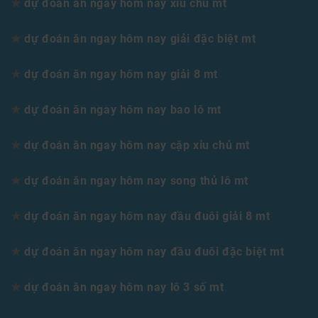
★
dự đoán ăn ngay hôm nay xỉu chủ mt
★
dự đoán ăn ngay hôm nay giải đặc biệt mt
★
dự đoán ăn ngay hôm nay giải 8 mt
★
dự đoán ăn ngay hôm nay bao lô mt
★
dự đoán ăn ngay hôm nay cặp xỉu chủ mt
★
dự đoán ăn ngay hôm nay song thủ lô mt
★
dự đoán ăn ngay hôm nay đầu đuôi giải 8 mt
★
dự đoán ăn ngay hôm nay đầu đuôi đặc biệt mt
★
dự đoán ăn ngay hôm nay lô 3 số mt