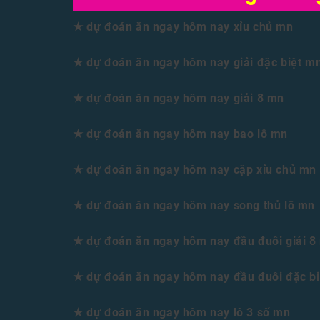
★ dự đoán ăn ngay hôm nay xỉu chủ mn
★ dự đoán ăn ngay hôm nay giải đặc biệt m
★ dự đoán ăn ngay hôm nay giải 8 mn
★ dự đoán ăn ngay hôm nay bao lô mn
★ dự đoán ăn ngay hôm nay cặp xỉu chủ mn
★ dự đoán ăn ngay hôm nay song thủ lô mn
★ dự đoán ăn ngay hôm nay đầu đuôi giải 8
★ dự đoán ăn ngay hôm nay đầu đuôi đặc b
★ dự đoán ăn ngay hôm nay lô 3 số mn