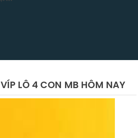
VÍP LÔ 4 CON MB HÔM NAY