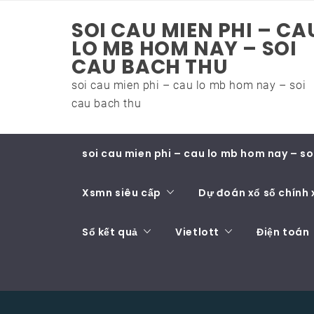
Skip
SOI CAU MIEN PHI – CA
to
LO MB HOM NAY – SOI
content
CAU BACH THU
soi cau mien phi – cau lo mb hom nay – soi
cau bach thu
soi cau mien phi – cau lo mb hom nay – so
Xsmn siêu cấp
Dự đoán xổ số chính
Sổ kết quả
Vietlott
Điện toán