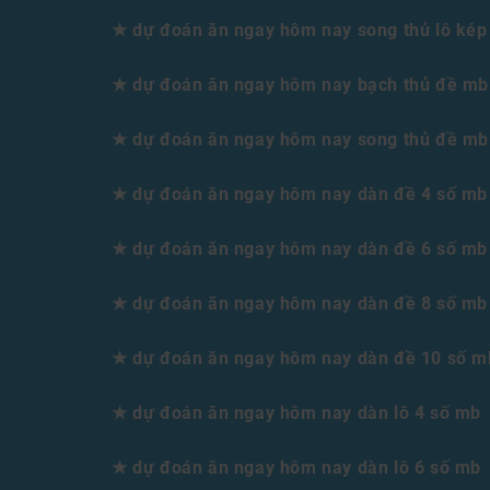
★ dự đoán ăn ngay hôm nay song thủ lô ké
★ dự đoán ăn ngay hôm nay bạch thủ đề mb
★ dự đoán ăn ngay hôm nay song thủ đề mb
★ dự đoán ăn ngay hôm nay dàn đề 4 số mb
★ dự đoán ăn ngay hôm nay dàn đề 6 số mb
★ dự đoán ăn ngay hôm nay dàn đề 8 số mb
★ dự đoán ăn ngay hôm nay dàn đề 10 số m
★ dự đoán ăn ngay hôm nay dàn lô 4 số mb
★ dự đoán ăn ngay hôm nay dàn lô 6 số mb