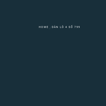
HOME
DÀN LÔ 4 SỐ 799