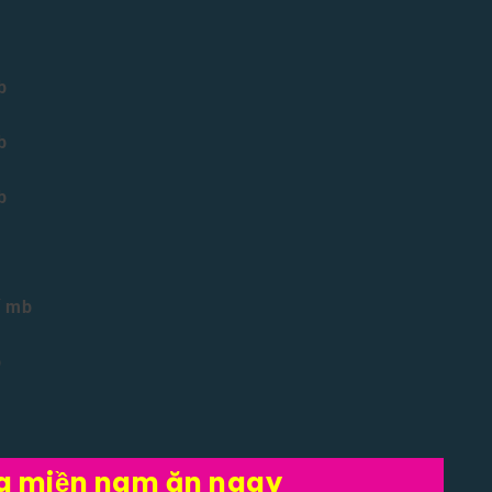
b
b
b
ố mb
b
b
ng miền nam ăn ngay