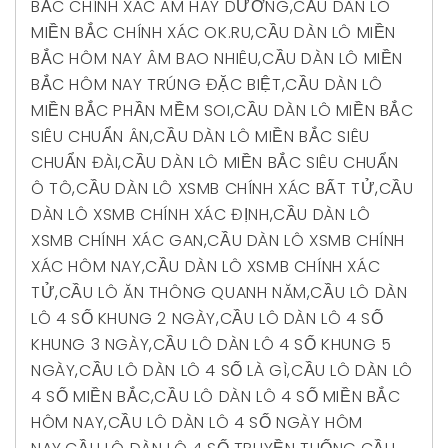
BẮC CHÍNH XÁC ÂM HAY DƯƠNG
,
CẦU DÀN LÔ
MIỀN BẮC CHÍNH XÁC OK.RU
,
CẦU DÀN LÔ MIỀN
BẮC HÔM NAY ÂM BAO NHIÊU
,
CẦU DÀN LÔ MIỀN
BẮC HÔM NAY TRÚNG ĐẶC BIỆT
,
CẦU DÀN LÔ
MIỀN BẮC PHẦN MỀM SOI
,
CẦU DÀN LÔ MIỀN BẮC
SIÊU CHUẨN ÂN
,
CẦU DÀN LÔ MIỀN BẮC SIÊU
CHUẨN ĐÀI
,
CẦU DÀN LÔ MIỀN BẮC SIÊU CHUẨN
Ô TÔ
,
CẦU DÀN LÔ XSMB CHÍNH XÁC BẤT TỬ
,
CẦU
DÀN LÔ XSMB CHÍNH XÁC ĐỊNH
,
CẦU DÀN LÔ
XSMB CHÍNH XÁC GAN
,
CẦU DÀN LÔ XSMB CHÍNH
XÁC HÔM NAY
,
CẦU DÀN LÔ XSMB CHÍNH XÁC
TỬ
,
CẦU LÔ ĂN THÔNG QUANH NĂM
,
CẦU LÔ DÀN
LÔ 4 SỐ KHUNG 2 NGÀY
,
CẦU LÔ DÀN LÔ 4 SỐ
KHUNG 3 NGÀY
,
CẦU LÔ DÀN LÔ 4 SỐ KHUNG 5
NGÀY
,
CẦU LÔ DÀN LÔ 4 SỐ LÀ GÌ
,
CẦU LÔ DÀN LÔ
4 SỐ MIỀN BẮC
,
CẦU LÔ DÀN LÔ 4 SỐ MIỀN BẮC
HÔM NAY
,
CẦU LÔ DÀN LÔ 4 SỐ NGÀY HÔM