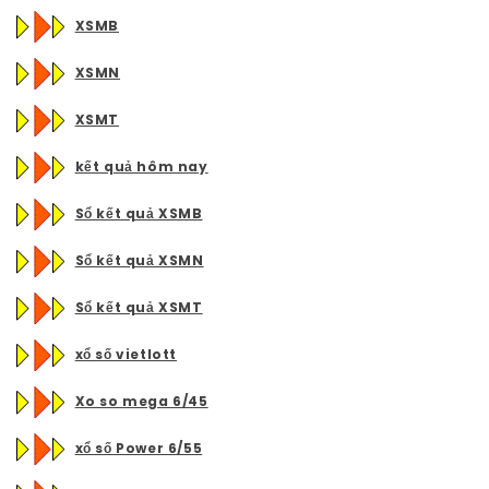
XSMB
XSMN
XSMT
kết quả hôm nay
Sổ kết quả XSMB
Sổ kết quả XSMN
Sổ kết quả XSMT
xổ số vietlott
Xo so mega 6/45
xổ số Power 6/55