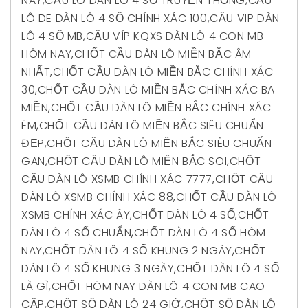
NAY
,
CẦU LÔ DÀN LÔ 4 SỐ TRUYỀN THỐNG
,
CẦU
LÔ DE DÀN LÔ 4 SỐ CHÍNH XÁC 100
,
CẦU VIP DÀN
LÔ 4 SỐ MB
,
CẦU VÍP KQXS DÀN LÔ 4 CON MB
HÔM NAY
,
CHỐT CẦU DÀN LÔ MIỀN BẮC ÂM
NHẤT
,
CHỐT CẦU DÀN LÔ MIỀN BẮC CHÍNH XÁC
30
,
CHỐT CẦU DÀN LÔ MIỀN BẮC CHÍNH XÁC BA
MIỀN
,
CHỐT CẦU DÀN LÔ MIỀN BẮC CHÍNH XÁC
ÊM
,
CHỐT CẦU DÀN LÔ MIỀN BẮC SIÊU CHUẨN
ĐẸP
,
CHỐT CẦU DÀN LÔ MIỀN BẮC SIÊU CHUẨN
GAN
,
CHỐT CẦU DÀN LÔ MIỀN BẮC SOI
,
CHỐT
CẦU DÀN LÔ XSMB CHÍNH XÁC 7777
,
CHỐT CẦU
DÀN LÔ XSMB CHÍNH XÁC 88
,
CHỐT CẦU DÀN LÔ
XSMB CHÍNH XÁC ÂY
,
CHỐT DÀN LÔ 4 SỐ
,
CHỐT
DÀN LÔ 4 SỐ CHUẨN
,
CHỐT DÀN LÔ 4 SỐ HÔM
NAY
,
CHỐT DÀN LÔ 4 SỐ KHUNG 2 NGÀY
,
CHỐT
DÀN LÔ 4 SỐ KHUNG 3 NGÀY
,
CHỐT DÀN LÔ 4 SỐ
LÀ GÌ
,
CHỐT HÔM NAY DÀN LÔ 4 CON MB CAO
CẤP
,
CHỐT SỐ DÀN LÔ 24 GIỜ
,
CHỐT SỐ DÀN LÔ