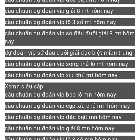
cầu chuẩn dự đoán víp giải 8 mt hôm nay
cầu chuẩn dự đoán víp lô 3 số mt hôm nay
cầu chuẩn dự đoán víp sớ đầu đuôi giải 8 mt hôm
nay
dự đoán víp sớ đầu đuôi giải đặc biệt miền trung
cầu chuẩn dự đoán víp song thủ lô mt hôm nay
cầu chuẩn dự đoán víp xíu chủ mt hôm nay
Xsmn siêu cấp
cầu chuẩn dự đoán víp bao lô mn hôm nay
cầu chuẩn dự đoán víp cặp xíu chủ mn hôm nay
cầu chuẩn dự đoán víp đặc biệt mn hôm nay
cầu chuẩn dự đoán víp giải 8 mn hôm nay
cầu chuẩn dự đoán víp lô 3 số mn hôm nay