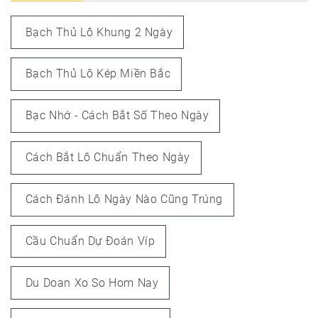
Bạch Thủ Lô Khung 2 Ngày
Bạch Thủ Lô Kép Miền Bắc
Bạc Nhớ - Cách Bắt Số Theo Ngày
Cách Bắt Lô Chuẩn Theo Ngày
Cách Đánh Lô Ngày Nào Cũng Trúng
Cầu Chuẩn Dự Đoán Víp
Du Doan Xo So Hom Nay