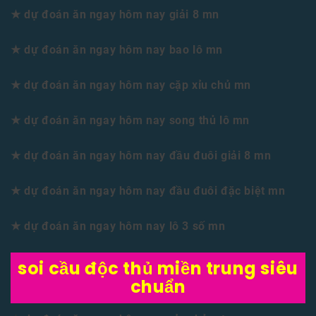
★ dự đoán ăn ngay hôm nay giải 8 mn
★ dự đoán ăn ngay hôm nay bao lô mn
★ dự đoán ăn ngay hôm nay cặp xỉu chủ mn
★ dự đoán ăn ngay hôm nay song thủ lô mn
★ dự đoán ăn ngay hôm nay đầu đuôi giải 8 mn
★ dự đoán ăn ngay hôm nay đầu đuôi đặc biệt mn
★ dự đoán ăn ngay hôm nay lô 3 số mn
soi cầu độc thủ miền trung siêu
chuẩn