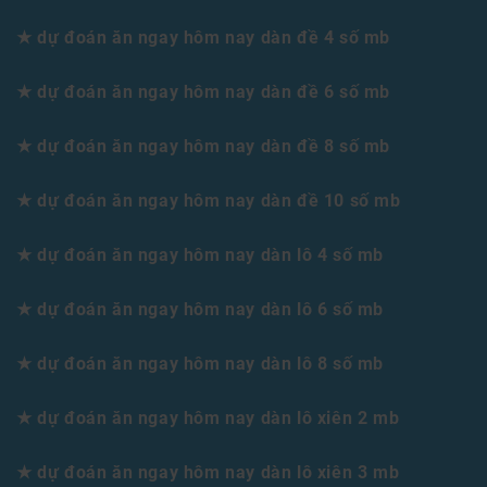
★ dự đoán ăn ngay hôm nay dàn đề 4 số mb
★ dự đoán ăn ngay hôm nay dàn đề 6 số mb
★ dự đoán ăn ngay hôm nay dàn đề 8 số mb
★ dự đoán ăn ngay hôm nay dàn đề 10 số mb
★ dự đoán ăn ngay hôm nay dàn lô 4 số mb
★ dự đoán ăn ngay hôm nay dàn lô 6 số mb
★ dự đoán ăn ngay hôm nay dàn lô 8 số mb
★ dự đoán ăn ngay hôm nay dàn lô xiên 2 mb
★ dự đoán ăn ngay hôm nay dàn lô xiên 3 mb