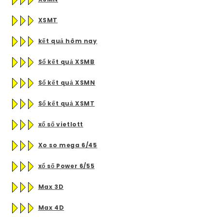
XSMT
kết quả hôm nay
Sổ kết quả XSMB
Sổ kết quả XSMN
Sổ kết quả XSMT
xổ số vietlott
Xo so mega 6/45
xổ số Power 6/55
Max 3D
Max 4D