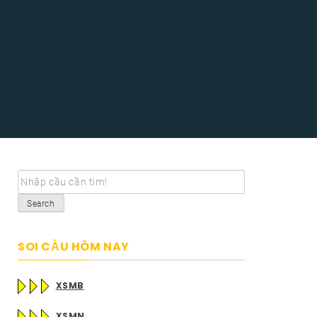
Search
SOI CẦU HÔM NAY
XSMB
XSMN