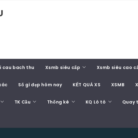
U
i cau bach thu
Xsmb siêu cấp
Xsmb siêu cao c
 xác
Số gì đẹp hôm nay
KẾT QUẢ XS
XSMB
TK Cầu
Thống kê
KQ Lô tô
Quay 