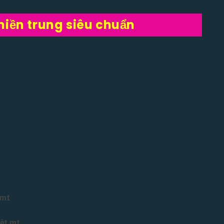
miền trung siêu chuẩn
 mt
ệt mt